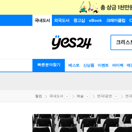
국내도서
외국도서
중고샵
eBook
크레마클럽
C
빠른분야찾기
베스트
신상품
이벤트
바이백
매
웰컴
국내도서
예술
연극/공연
연극