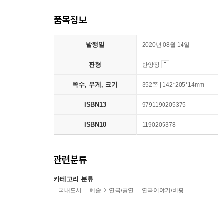
품목정보
발행일
2020년 08월 14일
판형
반양장
쪽수, 무게, 크기
352쪽 | 142*205*14mm
ISBN13
9791190205375
ISBN10
1190205378
관련분류
카테고리 분류
국내도서
예술
연극/공연
연극이야기/비평