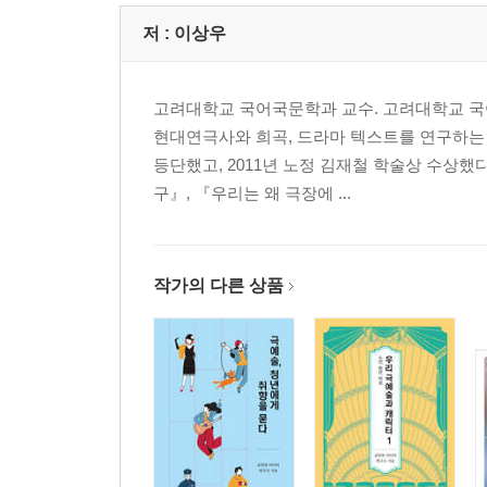
연극과 자연, 환경, 생태
연극과 여성, 젠더, 성소수자
저 :
이상우
연극과 디아스포라
연극과 분단, 통일
고려대학교 국어국문학과 교수. 고려대학교 국
연극과 극작가
현대연극사와 희곡, 드라마 텍스트를 연구하는 
등단했고, 2011년 노정 김재철 학술상 수상했
참고문헌
구』, 『우리는 왜 극장에 ...
찾아보기
작가의 다른 상품