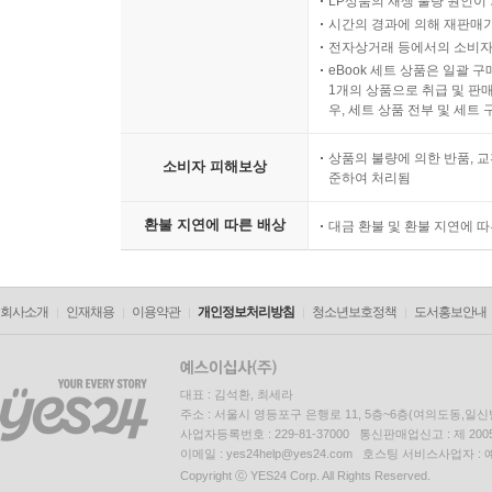
LP상품의 재생 불량 원인이 기
시간의 경과에 의해 재판매가
전자상거래 등에서의 소비자
eBook 세트 상품은 일괄 
1개의 상품으로 취급 및 판매
우, 세트 상품 전부 및 세트
상품의 불량에 의한 반품, 교
소비자 피해보상
준하여 처리됨
환불 지연에 따른 배상
대금 환불 및 환불 지연에 
회사소개
인재채용
이용약관
개인정보처리방침
청소년보호정책
도서홍보안내
대표 : 김석환, 최세라
주소 : 서울시 영등포구 은행로 11, 5층~6층(여의도동,일신
사업자등록번호 : 229-81-37000 통신판매업신고 : 제 200
이메일 : yes24help@yes24.com 호스팅 서비스사업자 :
Copyright ⓒ YES24 Corp. All Rights Reserved.