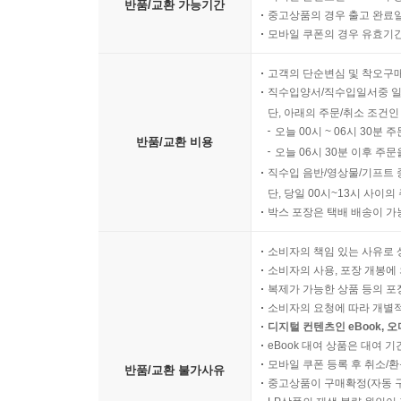
반품/교환 가능기간
중고상품의 경우 출고 완료일
모바일 쿠폰의 경우 유효기간(
고객의 단순변심 및 착오구
직수입양서/직수입일서중 일
단, 아래의 주문/취소 조건인
오늘 00시 ~ 06시 30분 
반품/교환 비용
오늘 06시 30분 이후 주문
직수입 음반/영상물/기프트 
단, 당일 00시~13시 사이
박스 포장은 택배 배송이 가
소비자의 책임 있는 사유로 
소비자의 사용, 포장 개봉에 
복제가 가능한 상품 등의 포장을 
소비자의 요청에 따라 개별
디지털 컨텐츠인 eBook, 
eBook 대여 상품은 대여 기
모바일 쿠폰 등록 후 취소/환
반품/교환 불가사유
중고상품이 구매확정(자동 