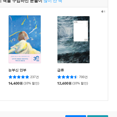
이 책을 구입하신 분들이
많이 산 책
4
/4
눈부신 안부
급류
237건
700건
14,400
원
(10% 할인)
12,600
원
(10% 할인)