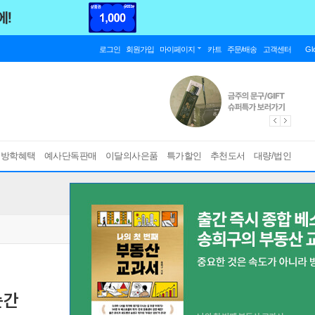
로그인
회원가입
마이페이지
카트
주문/배송
고객센터
Gl
름방학혜택
예사단독판매
이달의사은품
특가할인
추천도서
대량/법인
순간