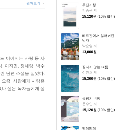
펼쳐보기
무진기행
김승옥 저
15,120
원
(10% 할인)
베르겐에서 잃어버린
남자
박순영 저
13,000
원
에도 이어지는 사랑 등 사
, 이지민, 정세랑, 백수
끝나지 않는 여름
이건호 저
린 단편 소설을 실었다.
15,300
원
(10% 할인)
는 요즘, 사람에게 사랑은
였나 싶은 독자들에게 설
유령의 비행
문수인 저
15,120
원
(10% 할인)
펫페페페