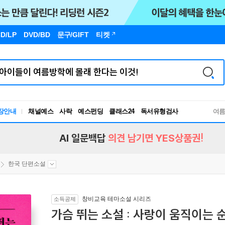
D/LP
DVD/BD
문구
/GIFT
티켓
장안내
채널예스
사락
예스펀딩
클래스24
독서유형검사
여
RBTI Lab
독서유형검사
AI 일문백답
의견 남기면 YES상품권!
한국 단편소설
창비교육 테마소설 시리즈
소득공제
가슴 뛰는 소설 : 사랑이 움직이는 