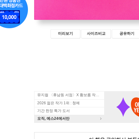
미리보기
사이즈비교
공유하기
뮤지컬 〈휴남동 서점〉X 황보름 작가 북토크
2026 젊은 작가 1위 : 청예
기간 한정 특가 도서
오직, 예스24에서만