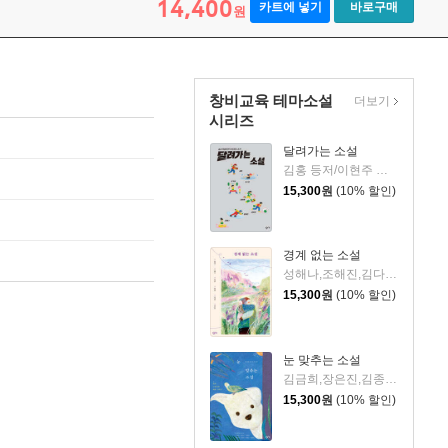
14,400
카트에 넣기
바로구매
원
창비교육 테마소설
더보기
시리즈
달려가는 소설
김홍 등저/이현주 등편
15,300
원
(10% 할인)
경계 없는 소설
성해나,조해진,김다은,전춘화,김이환,한소은 저/ 오세호 외5인 등편
15,300
원
(10% 할인)
눈 맞추는 소설
김금희,장은진,김종광,서이제,임선우,황정은,천선란 저/ 김선산,김형태,성보혜,이혜연 엮
15,300
원
(10% 할인)