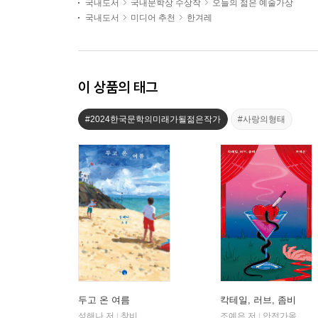
국내도서
국내문학상 수상작
오늘의 젊은 예술가상
국내도서
미디어 추천
한겨레
이 상품의 태그
#2024한국문학의미래가될젊은작가
#사랑의형태
두고 온 여름
칵테일, 러브, 좀비
성해나 저
창비
조예은 저
안전가옥
|
|