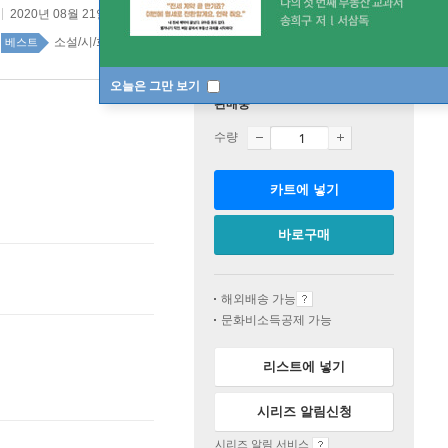
2020년 08월 21일
소설/시/희곡 top100 1주
베스트
오늘은 그만 보기
판매중
수량
카트에 넣기
바로구매
해외배송 가능
문화비소득공제 가능
리스트에 넣기
시리즈 알림신청
시리즈 알림 서비스