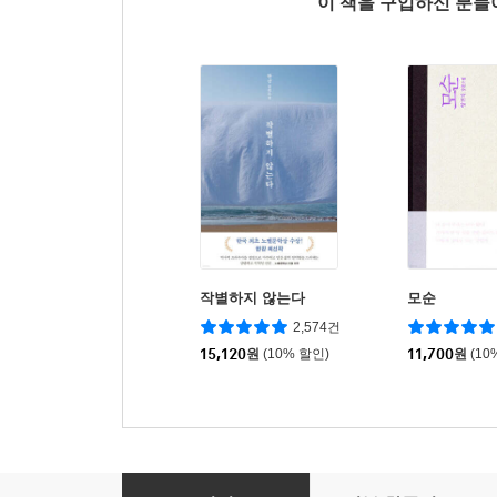
이 책을 구입하신 분
작별하지 않는다
모순
2,574건
15,120
원
(10% 할인)
11,700
원
(10
가슴 뛰는 소설 : 사랑이 움직이는 순간