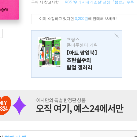
구매 시 참고사항
KBS '우리 시대의 소설' 선정 「봄밤」 수록
이미 소장하고 있다면
3,200원
에 판매해 보세요!
프랑스
퐁피두센터 기획
[아트 팝업북]
초현실주의
팝업 갤러리