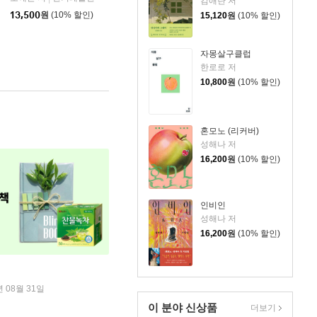
김애란 저
13,500
원
(10% 할인)
15,120
원
(10% 할인)
자몽살구클럽
한로로 저
10,800
원
(10% 할인)
혼모노 (리커버)
성해나 저
16,200
원
(10% 할인)
인비인
성해나 저
16,200
원
(10% 할인)
년 08월 31일
이 분야 신상품
더보기