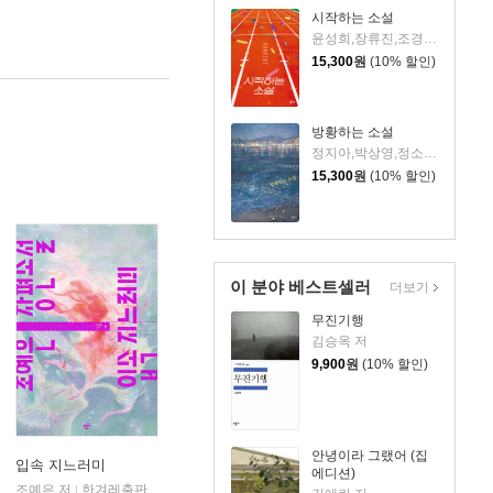
시작하는 소설
윤성희,장류진,조경란,김화진,정소현,박형서,백수린 공저/강미연,김경식,김미성,손규상,안수범 공편
15,300
원
(10% 할인)
방황하는 소설
정지아,박상영,정소현,김금희,김지연,박민정,최은영 저/이제창,김언동,박미진,박소영,홍재봉 등편
15,300
원
(10% 할인)
이 분야 베스트셀러
더보기
무진기행
김승옥 저
9,900
원
(10% 할인)
안녕이라 그랬어 (집
입속 지느러미
에디션)
조예은 저
한겨레출판
|