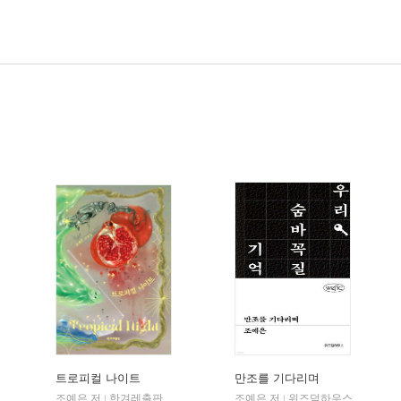
트로피컬 나이트
만조를 기다리며
조예은 저
한겨레출판
조예은 저
위즈덤하우스
|
|