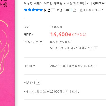
박상영
,
최민석
,
이지민
,
정세랑
,
백수린
저 외 8명
창비교육
9.2
회원리뷰(
18
건)
판매지수 2,262
정가
16,000원
14,400
원
판매가
(10% 할인)
YES포인트
800원 (5% 적립)
5만원이상 구매 시 2천원 추가적립
결제혜택
카드/간편결제 혜택을 확인하세요
배송안내
배송비 : 유료 (도서 15,000원 이상 무료)