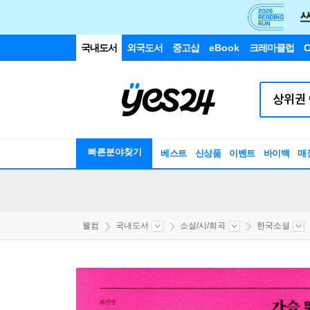
국내도서
외국도서
중고샵
eBook
크레마클럽
C
빠른분야찾기
베스트
신상품
이벤트
바이백
매
웰컴
국내도서
소설/시/희곡
한국소설