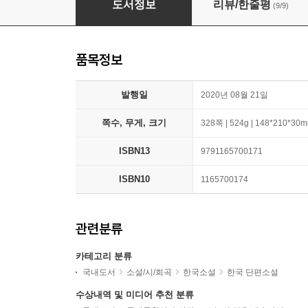
도서정보
리뷰/한줄평
(9/9)
품목정보
발행일
2020년 08월 21일
쪽수, 무게, 크기
328쪽 | 524g | 148*210*30
ISBN13
9791165700171
ISBN10
1165700174
관련분류
카테고리 분류
국내도서
소설/시/희곡
한국소설
한국 단편소설
수상내역 및 미디어 추천 분류