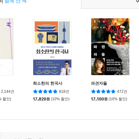
들이
함께 산 책
최소한의 한국사
파견자들
2,144건
818건
472건
% 할인)
17,820
원
(10% 할인)
17,100
원
(10% 할인)