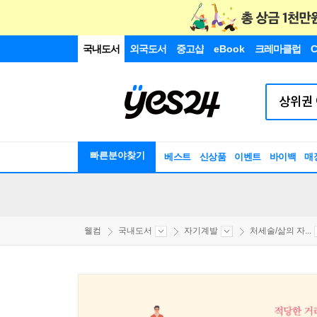
국내도서
외국도서
중고샵
eBook
크레마클럽
C
빠른분야찾기
베스트
신상품
이벤트
바이백
매
웰컴
국내도서
자기계발
처세술/삶의 자...