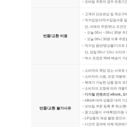
모바일 쿠폰의 경우 유효기간(
고객의 단순변심 및 착오구
직수입양서/직수입일서중 일
단, 아래의 주문/취소 조건인
오늘 00시 ~ 06시 30분 
반품/교환 비용
오늘 06시 30분 이후 주문
직수입 음반/영상물/기프트 
단, 당일 00시~13시 사이
박스 포장은 택배 배송이 가
소비자의 책임 있는 사유로 
소비자의 사용, 포장 개봉에 
복제가 가능한 상품 등의 포장을 
소비자의 요청에 따라 개별
디지털 컨텐츠인 eBook, 
eBook 대여 상품은 대여 기
모바일 쿠폰 등록 후 취소/환
반품/교환 불가사유
중고상품이 구매확정(자동 
LP상품의 재생 불량 원인이 기
시간의 경과에 의해 재판매가