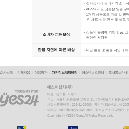
전자상거래 등에서의 소비자
eBook 세트 상품은 일괄 
1개의 상품으로 취급 및 판매
우, 세트 상품 전부 및 세트
상품의 불량에 의한 반품, 교
소비자 피해보상
준하여 처리됨
환불 지연에 따른 배상
대금 환불 및 환불 지연에 
회사소개
인재채용
이용약관
개인정보처리방침
청소년보호정책
도서홍보안내
대표 : 김석환, 최세라
주소 : 서울시 영등포구 은행로 11, 5층~6층(여의도동,일신
사업자등록번호 : 229-81-37000 통신판매업신고 : 제 200
이메일 : yes24help@yes24.com 호스팅 서비스사업자 :
Copyright ⓒ YES24 Corp. All Rights Reserved.