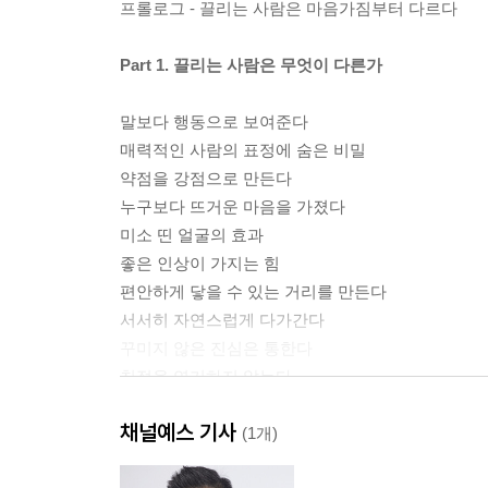
프롤로그 - 끌리는 사람은 마음가짐부터 다르다
Part 1. 끌리는 사람은 무엇이 다른가
말보다 행동으로 보여준다
매력적인 사람의 표정에 숨은 비밀
약점을 강점으로 만든다
누구보다 뜨거운 마음을 가졌다
미소 띤 얼굴의 효과
좋은 인상이 가지는 힘
편안하게 닿을 수 있는 거리를 만든다
서서히 자연스럽게 다가간다
꾸미지 않은 진심은 통한다
친절을 연기하지 않는다
자신의 말투에 신경을 쓴다
채널예스 기사
온몸에서 배려가 흘러넘친다
(1개)
예의를 뛰어넘어 존중한다