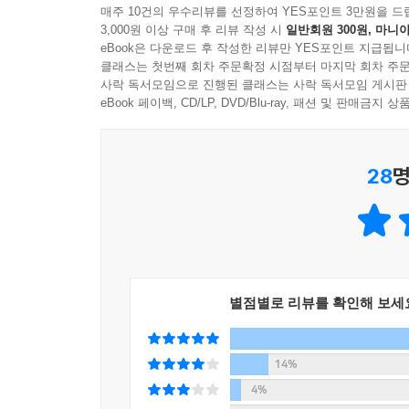
3. 뒷담화를 즐기지 않는다
매주 10건의 우수리뷰를 선정하여 YES포인트 3만원을 드
3,000원 이상 구매 후 리뷰 작성 시
일반회원 300원, 마니아
4. 처음과 끝을 한결같이 한다
eBook은 다운로드 후 작성한 리뷰만 YES포인트 지급됩니
5. 묵묵히 자기만족을 위해 일한다
클래스는 첫번째 회차 주문확정 시점부터 마지막 회차 주문
6. 사소한 장점까지 찾아내 칭찬한다
사락 독서모임으로 진행된 클래스는 사락 독서모임 게시판
7. 안부 전화를 중시한다
eBook 페이백, CD/LP, DVD/Blu-ray, 패션 및 판매금
8. 남보다 오히려 자신의 마음을 알아야 한다
9. 서두르지 않고 쉬지도 않는다
28
명
10. 누구든 정성을 가지고 대한다
별점별로 리뷰를 확인해 보세
14%
4%