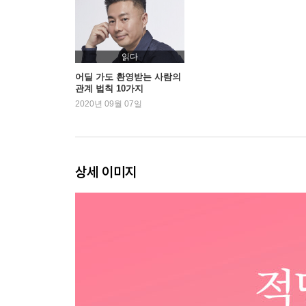
겸손한 태도로 호의를 이끈다
프로답게 능동적으로 움직인다
사소한 것을 사소하게 여기지 않는다
읽다
Part 2. 어딜 가나 환영받는 사람의 관계 법칙 10
어딜 가도 환영받는 사람의
관계 법칙 10가지
2020년 09월 07일
RULE 01. 초심을 지켜 믿음을 쌓는다
RULE 02. 부족함을 인정하고 자신감으로 바꾼다
RULE 03. 뒷담화를 즐기지 않는다
RULE 04. 처음과 끝을 한결같이 한다
상세 이미지
RULE 05. 묵묵히 자기만족을 위해 일한다
RULE 06. 사소한 장점까지 찾아내 칭찬한다
RULE 07. 안부 전화를 중시한다
RULE 08. 남보다 오히려 자신의 마음을 알아야 한
RULE 09. 서두르지 않고 쉬지도 않고
RULE 10. 누구든 정성을 가지고 대한다
Part 3. 끌리는 사람을 넘어 성장하는 사람으로