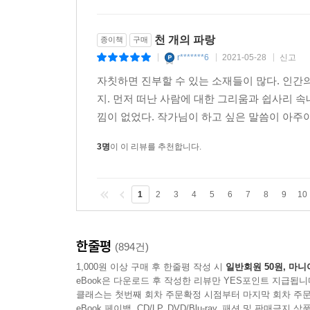
천 개의 파랑
종이책
구매
r*******6
2021-05-28
신고
|
|
|
자칫하면 진부할 수 있는 소재들이 많다. 인간
지. 먼저 떠난 사람에 대한 그리움과 쉽사리 
낌이 없었다. 작가님이 하고 싶은 말씀이 아주아
3명
이 이 리뷰를 추천합니다.
1
2
3
4
5
6
7
8
9
10
한줄평
(894건)
1,000원 이상 구매 후 한줄평 작성 시
일반회원 50원, 마니
eBook은 다운로드 후 작성한 리뷰만 YES포인트 지급됩니
클래스는 첫번째 회차 주문확정 시점부터 마지막 회차 주문
eBook 페이백, CD/LP, DVD/Blu-ray, 패션 및 판매금