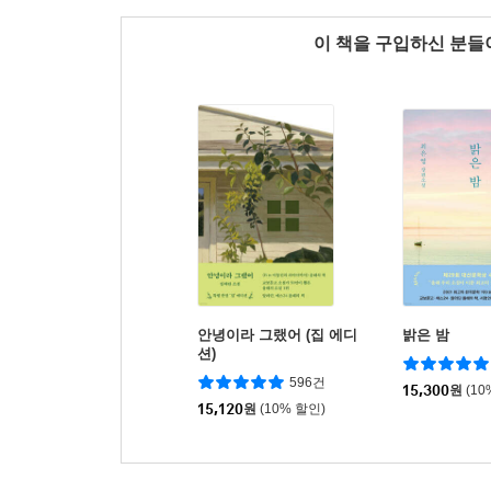
이 책을 구입하신 분
안녕이라 그랬어 (집 에디
밝은 밤
션)
596건
15,300
원
(10
15,120
원
(10% 할인)