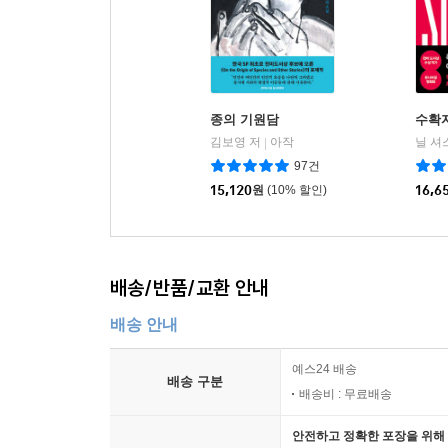
종의 기원담
수확
김보영 저
아작
닐 셔
|
97건
15,120
원
(10% 할인)
16,6
배송/반품/교환 안내
배송 안내
예스24 배송
배송 구분
배송비 : 무료배송
안전하고 정확한 포장을 위해 