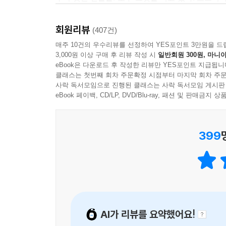
아래로 가라앉아 있던 이들을 천선란은 다정함과 
작가는 있는 힘껏 고개를 돌려 흐릿한 풀잎을 바라본
색을 덧입히는 과정으로 이루어져 있다.
사람이고, 그의 시선을 따라 힘껏 고개를 돌린 첫 
회원리뷰
(407건)
- 손수현 (배우)
매주 10건의 우수리뷰를 선정하여 YES포인트 3만원을 드
“동식물과 자연, 다수에 속하지 않는 인간을 배제
3,000원 이상 구매 후 리뷰 작성 시
일반회원 300원, 마니아
읽으며 다시 배워야만 한다. 행복과 위로, 애도와 
eBook은 다운로드 후 작성한 리뷰만 YES포인트 지급됩니
나아가도 된다. 아니, 그래야만 한다. 무엇도 배제
클래스는 첫번째 회차 주문확정 시점부터 마지막 회차 주문
사락 독서모임으로 진행된 클래스는 사락 독서모임 게시판
최진영(소설가)
eBook 페이백, CD/LP, DVD/Blu-ray, 패션 및 판매금
최진영 소설가가 추천의 글에서 말한 것처럼, 우리
변하지 않는 가치를 다시금 확인하게 된다. 안락사당할
399
장애를 가진 채 살아가는 소녀 ‘은혜’, 아득한 미래
『천 개의 파랑』은 이렇듯 상처 입고 약한 이들의
홀로 물방울처럼 울지 않게 말이다. 눈을 감았다가 
느리고 약한 것들과 기꺼이 발걸음을 맞추며 걷는다
『천 개의 파랑』은 천선란 작가가 휴대폰 메모장에
AI가 리뷰를 요약했어요!
속도로 지나가는 풍경 속에서도 ‘있는 힘껏 고개를 