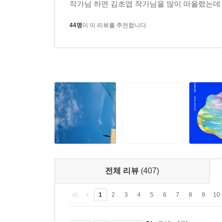
작가님 하면 김초엽 작가님을 많이 떠올렸는데 
손가락’이다. 가난한 살림 때문에 은혜에게 의족을
때문에 보경이 두 딸을 향해 뻗은 손은 언제나 닿
44명
이 이 리뷰를 추천합니다.
직전 뻗은 두 팔의 머뭇거리는 떨림일 것이다. 
조금씩 두 딸에게 다가가려 한다.
전체 리뷰
(407)
1
2
3
4
5
6
7
8
9
10