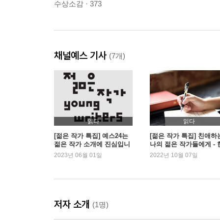
수상소감 · 373
채널예스 기사
(7개)
읽다
읽다
[젊은 작가 특집] 예스24는
[젊은 작가 특집] 친애하
젊은 작가 소개에 진심입니
나의 젊은 작가들에게 - 
다
소범 기자
2023년 06월 01일
2022년 10월 07일
저자 소개
(1명)