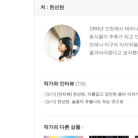
저 :
천선란
1993년 인천에서 태
동식물이 주류가 되고 
언제나 지구의 마지막을
옮겨놔야겠다고 생각했다. 
작가와 인터뷰
(7개)
[읽다]
[인터뷰] 천선란, 아름답고 강인한 좀비 이야
[읽다]
천선란, 슬픔이 유별나도 되는 곳으로
작가의 다른 상품