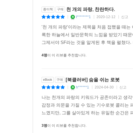
천 개의 파랑, 찬란하다.
종이책
구매
t********1
2020-12-12
신고
|
|
|
'천 개의 파랑'이라는 제목을 처음 접했을 때는
록한 하늘에서 일반문학의 느낌을 받았기 때문
그제서야 SF라는 것을 알게된 후 책을 펼쳤다. 
4명
이 이 리뷰를 추천합니다.
[북클러버] 숨을 쉬는 로봇
eBook
구매
h******1
2024-04-30
신고
|
|
|
나는 천개의 파랑의 키워드가 공존이라고 생각
감정과 의문을 가질 수 있는 기수로봇 콜리는 
느꼈지만, 그를 살아있게 하는 유일한 순간은 파
3명
이 이 리뷰를 추천합니다.