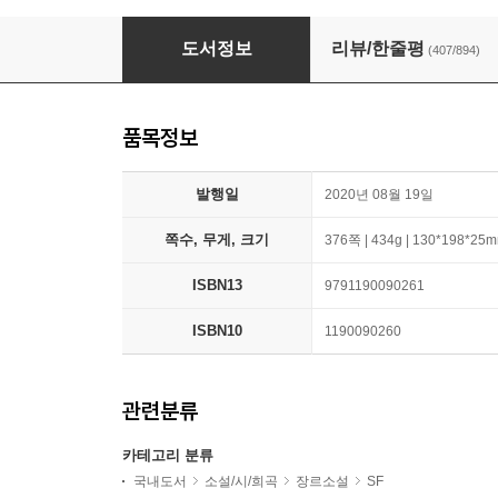
천 개의 파랑
도서정보
리뷰/한줄평
(407/894)
품목정보
발행일
2020년 08월 19일
쪽수, 무게, 크기
376쪽 | 434g | 130*198*25
ISBN13
9791190090261
ISBN10
1190090260
관련분류
카테고리 분류
국내도서
소설/시/희곡
장르소설
SF