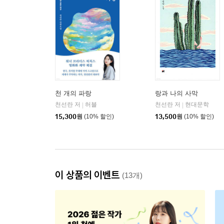
천 개의 파랑
랑과 나의 사막
천선란 저
허블
천선란 저
현대문학
|
|
15,300
원
(10% 할인)
13,500
원
(10% 할인)
이 상품의 이벤트
(13개)