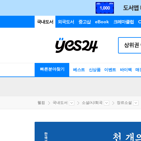
국내도서
외국도서
중고샵
eBook
크레마클럽
C
빠른분야찾기
베스트
신상품
이벤트
바이백
매
웰컴
국내도서
소설/시/희곡
장르소설