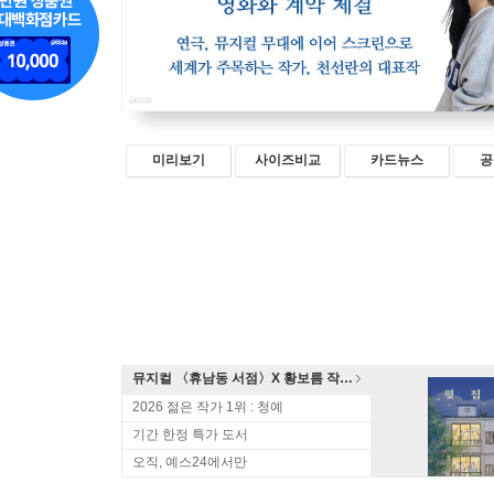
미리보기
사이즈비교
카드뉴스
공
뮤지컬 〈휴남동 서점〉X 황보름 작가 북토크
2026 젊은 작가 1위 : 청예
기간 한정 특가 도서
오직, 예스24에서만