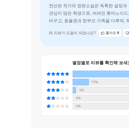
느린 걸음을 연습하는 작가의 태도는 믿음직스럽
천선란 작가의 장편소설은 독특한 설정과 
‘부서지고 다친 작은 존재들의 끈질긴 연대 너머로만 
관심이 많은 학생으로, 버려진 휴머노이드
바꾸고, 동물권과 한부모 가족을 다루며, 
동물과 로봇 그리고 인간,
종을 넘어선 이들의 아름답고 찬란한 회복의 연대
AI 리뷰가 도움이 되었나요?
좋아요
0
★“달리는 순간만큼은 저도 호흡하고 있어요”
-폐기를 앞둔 휴머노이드 기수, 콜리의 이야기
별점별로 리뷰를 확인해 보세
2035년, 경마 경기의 기수는 인간에서 휴머노이
그전보다 훨씬 빠르게 질주해야 한다. 계속 빠르게
19%
투데이의 파트너로 호흡을 맞춰온 휴머노이드 기수 ‘
4%
잃기 전에, 투데이를 지키기 위해.
0%
0%
★“살아간다는 건 늘 그런 기회를 맞닥뜨리는 거잖
-기적을 만들어낸 소녀, 연재의 이야기.