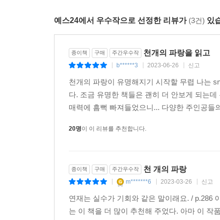
로봇 분야에서 천재적인 재능을 가지고 있는 소녀 
어느 날, 연재는 우연히 들린 경마공원의 마사 
예스24에서 우수작으로 선정한 리뷰가
(3건)
있습
기수와는 다르게 경기 중 ‘하늘을 바라보다가’ 낙
시작된다.
천개의 파랑을 읽고
종이책
구매
주간우수작
b******3
2023-06-26
신고
★“삼차원의 우리가 일차원의 말에 상처받지 말자”
|
|
|
-진정한 자유로움을 원하는 소녀, 은혜의 이야기.
천개의 파랑이 유명해지기 시작할 무렵 나는 s
다. 조금 유명한 책들은 괜히 더 안보게 되는데
연재의 언니, 휠체어를 타는 은혜에게 바깥세상은 
매력에 흠뻑 빠져들었으니... 다양한 주인공들
매일 투데이를 보러 가지만, 휠체어를 타고 밖으로 
20명
이 이 리뷰를 추천합니다.
의족이나 전동 휠체어가 아닌, ‘인도에 오를 수 있
지하철을 누구의 도움 없이도 탈 수 있는 안전함’
비로소 삼차원의 은혜는, 일차원의 세상이 규정한 ‘
천 개의 파랑
종이책
구매
주간우수작
★“행복한 순간만이 유일하게 그리움을 이겨.”
m*******6
2023-03-26
신고
|
|
|
-멈춰버린 시간 속에서 끊임없이 누군가를 애도하는
연재는 실수가 기회와 같은 말이래요. / p.2
는 이 책을 더 많이 추천해 주었다. 아마 이 
불의의 사고로 소방관인 남편을 잃고, 은혜와 연