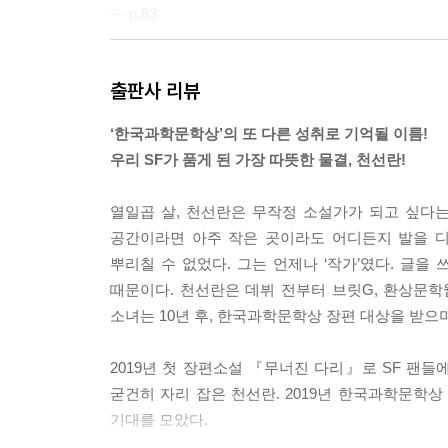
--- p.83
세상이 조금만 더 자신을 남들처럼만 대해준다면 은
출판사 리뷰
보다 더 필요했던 건 인도에 오를 수 있는 완만한 
누구의 도움 없이도 탈 수 있는 안전함이었다. 휠
‘한국과학문학상’의 또 다른 성취로 기억될 이름!
이 바뀌어야 했다. 다수의 입장에서는 한 사람에게
우리 SF가 품게 된 가장 따뜻한 물결, 천선란!
--- p.97
열일곱 살, 천선란은 무작정 소설가가 되고 싶다
연재는 타인의 삶이 자신의 삶과 다르다는 걸 깨달아
공간이라면 아주 작은 곳이라도 어디든지 발을 디
삶을 인정하는 과정은 폭력적이었다. 그러니 연재에게
뿌리칠 수 없었다. 그는 언제나 ‘작가’였다. 글을
--- p.113
때문이다. 천선란은 데뷔 전부터 브릿G, 환상문
소녀는 10년 후, 한국과학문학상 장편 대상을 받으
“몇몇 아이들이 상아 없이 태어나기 시작했어요. 설
요.”
2019년 첫 장편소설 『무너진 다리』로 SF 팬들에
“…좋은 진화인가요?”
굳건히 자리 잡은 천선란. 2019년 한국과학문학상
복희는 묻고서 멍청한 질문이었음을 깨달았다. 진
기대를 모았다.
남기 위한 선택이었다. 그것이 좋은 진화일 리가. 