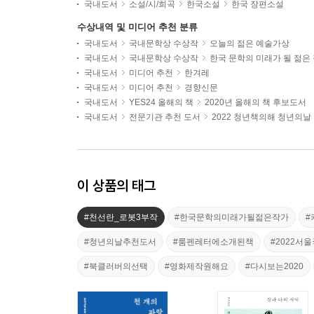
국내도서
소설/시/희곡
한국소설
한국 장편소설
수상내역 및 미디어 추천 분류
국내도서
국내문학상 수상작
오늘의 젊은 예술가상
국내도서
국내문학상 수상작
한국 문학의 미래가 될 젊은
국내도서
미디어 추천
한겨레
국내도서
미디어 추천
경향신문
국내도서
YES24 올해의 책
2020년 올해의 책 후보도서
국내도서
전문기관 추천 도서
2022 청년책의해 청년의날
이 상품의 태그
#천선란_로봇3부작
#한국문학의미래가될젊은작가
#
#청년의날추천도서
#룸펜레터에소개된책
#2022서
#북클러버의선택
#영화제작원해요
#다시보는2020