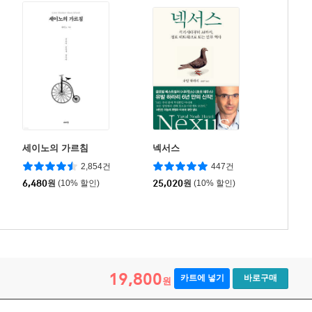
세이노의 가르침
넥서스
2,854건
447건
6,480
원
(10% 할인)
25,020
원
(10% 할인)
19,800
카트에 넣기
바로구매
원