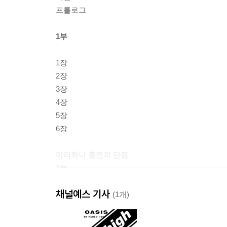
프롤로그
1부
1장
2장
3장
4장
5장
6장
마리화나 흡연의 단점
2부
채널예스 기사
7장
(1개)
8장
9장