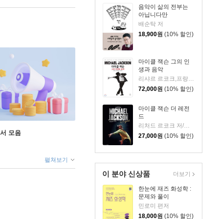
음악이 삶의 전부는
아닙니다만
배순탁 저
18,900
원
(10% 할인)
마이클 잭슨 그의 인
생과 음악
리샤르 르코크,프랑수아 알라르 저/유민정 역
72,000
원
(10% 할인)
마이클 잭슨 더 레전
드
리처드 르코크 저/윤여연 역
도서 모음
27,000
원
(10% 할인)
펼쳐보기
이 분야 신상품
더보기
한눈에 재즈 화성학 :
문제와 풀이
민로미 편저
18,000
원
(10% 할인)