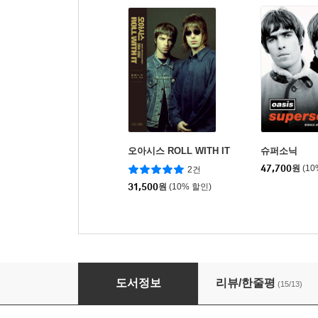
오아시스 ROLL WITH IT
슈퍼소닉
47,700
원
(1
2건
31,500
원
(10% 할인)
getting high 게팅 하이
도서정보
리뷰/한줄평
(15/13)