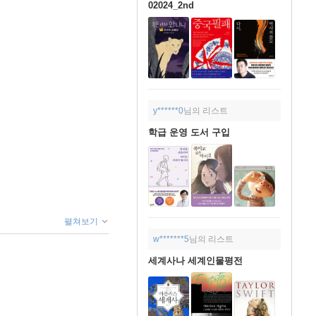
02024_2nd
y******0
님의 리스트
학급 운영 도서 구입
펼쳐보기
w*******5
님의 리스트
세계사나 세계인물평전