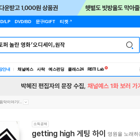
D/LP
DVD/BD
문구
/GIFT
티켓
독서유형검사
RBTI Lab
장안내
채널예스
사락
예스펀딩
클래스24
독서유형검사
박혜진 편집자의 문장 수집,
채널예스 1화 보러 가
음악이야기/...
소득공제
getting high 게팅 하이
영원을 노래하