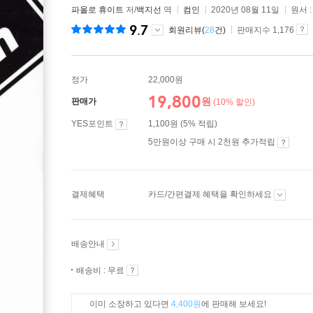
파올로 휴이트
저/
백지선
역
컴인
2020년 08월 11일
원서 
9.7
회원리뷰(
28
건)
판매지수 1,176
정가
22,000원
19,800
원
판매가
(10% 할인)
YES포인트
1,100원 (5% 적립)
5만원이상 구매 시 2천원 추가적립
결제혜택
카드/간편결제 혜택을 확인하세요
배송안내
배송비 : 무료
이미 소장하고 있다면
4,400원
에 판매해 보세요!