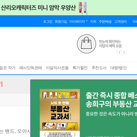
로그인
회원가입
마이페이지
카트
주문/배송
고객센터
Gl
젊은 작가
예사단독판매
이달의사은품
특가할인
추천도서
대량/법인
기
는 밴드, 오아시스