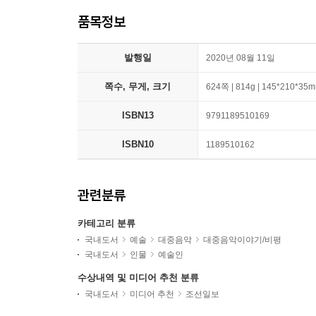
품목정보
발행일
2020년 08월 11일
쪽수, 무게, 크기
624쪽 | 814g | 145*210*35
ISBN13
9791189510169
ISBN10
1189510162
관련분류
카테고리 분류
국내도서
예술
대중음악
대중음악이야기/비평
국내도서
인물
예술인
수상내역 및 미디어 추천 분류
국내도서
미디어 추천
조선일보