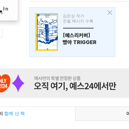
김은성 작가
친필 메시지 수록
---------------
[예스리커버]
빵야 TRIGGER
들이
함께 산 책