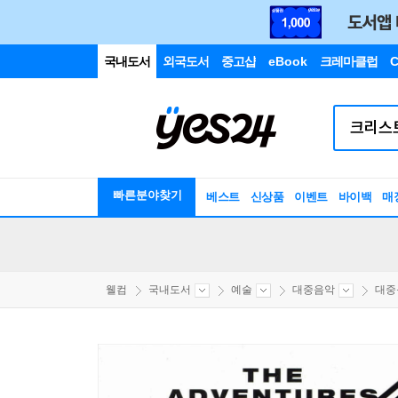
국내도서
외국도서
중고샵
eBook
크레마클럽
C
빠른분야찾기
베스트
신상품
이벤트
바이백
매
웰컴
국내도서
예술
대중음악
대중