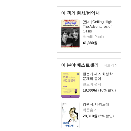
이 책의 원서/번역서
[원서] Getting High:
The Adventures of
Oasis
Hewitt, Paolo
41,380
원
이 분야 베스트셀러
더보기
한눈에 재즈 화성학 :
문제와 풀이
민로미 편저
18,000
원
(10% 할인)
김광석, 나의노래
박준흠 저
28,310
원
(5% 할인)