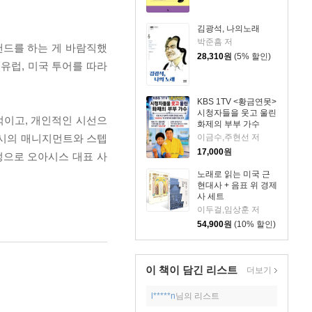
김광석, 나의노래
박준흠 저
밴드를 하는 게 바람직했
28,310
원
(5% 할인)
유럽, 미국 투어를 따라
KBS 1TV <황금연못>
시청자들을 웃고 울린
적이고, 개인적인 시선으
화제의 부부 가수
당시의 매니지먼트와 스텝
이금수,주현선 저
17,000
원
정으로 오아시스 대표 사
노래로 읽는 미국 근
현대사 + 음표 위 경제
사 세트
이두걸,임상훈 저
54,900
원
(10% 할인)
이 책이 담긴
리스트
더보기
l*****n
님의 리스트