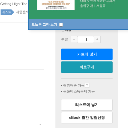
:
Getting High: The Adventures of Oasis
대중음악 48위
예술 top100 9주
베스트
오늘은 그만 보기
판매중
수량
카트에 넣기
바로구매
해외배송 가능
문화비소득공제 가능
리스트에 넣기
eBook 출간 알림신청