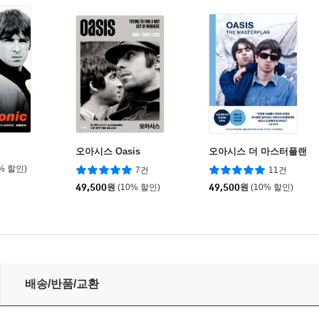
오아시스 Oasis
오아시스 더 마스터플랜
0% 할인)
7건
11건
49,500
원
(10% 할인)
49,500
원
(10% 할인)
배송/반품/교환