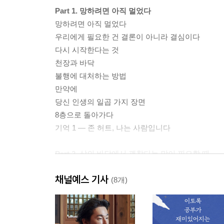
Part 1. 망하려면 아직 멀었다
망하려면 아직 멀었다
우리에게 필요한 건 결론이 아니라 결심이다
다시 시작한다는 것
천장과 바닥
불행에 대처하는 방법
만약에
당신 인생의 일곱 가지 장면
8층으로 돌아가다
기억 1 ― 존 허트, 나는 사람입니다
Part 2. 삶의 바닥에서 괜찮다는 말이 필요할 때
믿지 않고, 기대하지 않던 나의 셈은 틀렸다
채널예스 기사
미시마 유키오와 다자이 오사무의 전쟁
(8개)
선한 자들이 거짓말을 할 때
우리는 언제나 우리끼리 싸운다
악마는 당신을 망치기 위해 피해의식을 발명했다