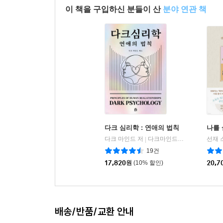
이 책을 구입하신 분들이 산
분야 연관 책
다크 심리학 : 연애의 법칙
나를
다크 마인드 저
다크마인드북스
선재 
|
19건
17,820
원
(10% 할인)
20,7
배송/반품/교환 안내