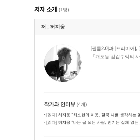
저자 소개
(1명)
저 :
허지웅
[필름2.0]과 [프리미어
『개포동 김갑수씨의 사정
작가와 인터뷰
(4개)
[읽다]
허지웅 "최소한의 이웃, 결국 나를 생각하는 일
[읽다]
허지웅 “나는 글 쓰는 사람, 인기는 실체 없는 