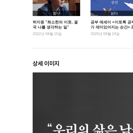
스스로 구제할 방법을 찾는 사람들에게
삶의 바닥에서 괜찮다는 말이 필요할 때
읽다
읽다
기억 2 ― 김영애, 그녀는 아름답고 위태로웠다
허지웅 "최소한의 이웃, 결
공부 에세이 <이토록 공
국 나를 생각하는 일"
가 재미있어지는 순간> 
연속 1위
2022년 09월 15일
2020년 09월 24일
Part 3. 다시 시작한다는 것
바꿀 수 있는 용기와 바꿀 수 없는 것에 대한 평정
기억 3 ― 조지 로메로, 절대 멈추지 않았던 사람
가면을 벗어야 하냐는 질문
상세 이미지
누구나 알지만 누구도 모르는 이름
보통사람 최은희
순백의 피해자는 없다
불행을 동기로 바꾼다는 것
포스가 당신과 함께하기를 바란다는 말