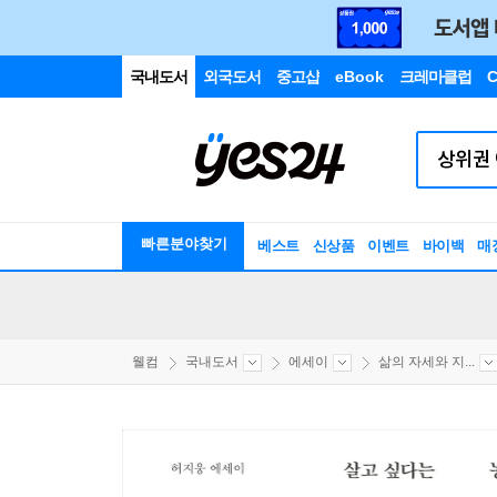
국내도서
외국도서
중고샵
eBook
크레마클럽
C
빠른분야찾기
베스트
신상품
이벤트
바이백
매
웰컴
국내도서
에세이
삶의 자세와 지...