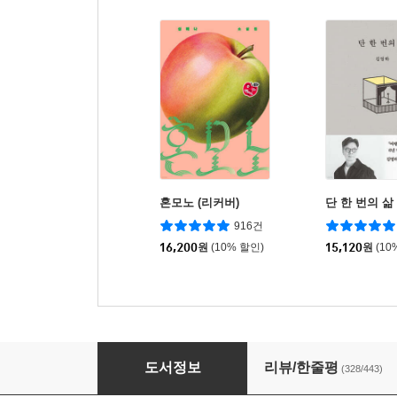
혼모노 (리커버)
단 한 번의 삶
916건
16,200
원
(10% 할인)
15,120
원
(10
살고 싶다는 농담
도서정보
리뷰/한줄평
(328/443)