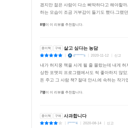
저자는 삶의 모든 괴로움을 불행의 탓으로 돌리는
겠지만 젊은 사람이 다소 삐딱하다고 해야할까
조언한다.
하는 모습이 조금 거부감이 들기도 했다.그랬던
불행이란 설국열차 머리칸의 악당들이 아니라 열차 밖
라보는 이와 같은 태도는 낙심이나 자조, 수동적인 
8명
이 이 리뷰를 추천합니다.
“과거는 변수일 뿐 영원히 벗어날 수 없는 저주 같
는 사람으로 하여금 상황과 자신을 분리할 수 있는
그리고 그걸 가능한 오래 유지할 수 있다면 나는 당
의 공간적, 시간적 거리를 두고 사건을 바라볼 수 있
있는 발판이 되리라 생각한다. 희망이 없다, 운이 
살고 싶다는 농담
종이책
구매
것이다. 불행이 있다면, 거기 반드시 희망도 함
요컨대 객관적으로 불행의 인과관계를 바라볼 수 있
d******s
2020-11-12
신고
모색해나갈 수 있는 어른이 되길. 그리고 행복하길.” (_
|
|
|
는 말보다 더 큰 오만이다. 세상에서 내가 제일 불
내가 허지웅 책을 사게 될 줄 몰랐는데 내게 
러나 그건 대개의 경우 주관적인 인상에 불과하다. 
그럼에도 불구하고,
상한 포맷의 프로그램에서도 썩 좋아하지 않았고
피해자라고 주장한다. 정말 무슨 일이 벌어진 건지,
다시 한번 삶을 버텨내는 용기에 대하여
돈 주고 그 사람 책? 절대 안사,에 속하는 작
--- p.257~258, 「불행을 동기로 바꾼다는 것」 중
7명
이 이 리뷰를 추천합니다.
저자가 전작에서부터 줄곧 강조해온 화두는 ‘버티는 
매우 운이 좋은 소수를 제외하면 여러분은 노력한 만
이들에게 이 한마디를 전한다.
주길 갈망할 것이다. 나를 제외한 다른 사람들은 모
이 커져간다. 하지만 절망에 먹혀서는 안 된다. 절
“여러분의 고통에 관해 알고 있다고 말하고 싶지 않
사과합니다
종이책
구매
이 되는 건 시간문제다.
수 없으며 천 명에게 천 가지의 천장과 바닥이 있
l*****4
2020-08-14
신고
|
|
|