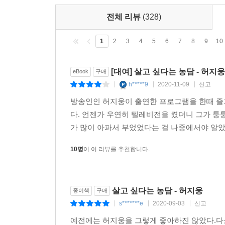
끝까지 버티고 싸우되 피폐하고 곤궁한 마음을 가진
위해 일어선 사람들 사이의 선한 의도와 행동 그리고
전체 리뷰
(328)
저자는 2부와 3부에서 다양한 영화 속 인물과 
다.
흘러가는지를 보여준다. 미국 대통령 자리에까지
1
2
3
4
5
6
7
8
9
10
1890년대 아일랜드의 천재 작가로 최고의 인기를
결국 우리는 우리가 가진 가장 멋지고 빼어난 것들
생을 마감한 오스카 와일드, 뛰어난 재능에도 
그렇게 생각한다.
[대여] 살고 싶다는 농담 - 허지웅
eBook
구매
들려주는 이야기를 따라가다 보면, 불행과 피해의식
--- p.162~163, 「스스로 구제할 방법을 찾는 사
h*****9
2020-11-09
신고
|
|
|
불행한 일들 때문에 불행해지는 것이 아니라, 불행
방송인인 허지웅이 출연한 프로그램을 한때 즐겨
제노모프는 영화 역사상 가장 성공적인 괴물이다. 괴
다. 언젠가 우연히 텔레비전을 켰더니 그가 퉁
“매우 운이 좋은 소수를 제외하면 여러분은 노력
다. 모든 괴물이 성공하는 건 아니다. 실패한 괴
가 많이 아파서 부었었다는 걸 나중에서야 알았
알아봐주길 갈망할 것이다. 나를 제외한 다른 사람들
똑같이 피해갈 수 없는 게 있다. 실제 괴물을 연기하
절망이 커져간다. 하지만 절망에 먹혀서는 안 된다
했다. 그렇다. 거기 사람이 있었다.
10명
이 이 리뷰를 추천합니다.
괴물이 되는 건 시간문제다. 평가에 잠식되어서는 
그것이 포스가 말하는 균형이다. 언젠가 반드시 
우리는 우리가 사랑했던 모든 괴물들을 알고 있다. 
버틴다면 반드시 그날이 온다.” (_p.273)
나 사랑했지만 누구도 알지 못하는 사람들. 기록되지
살고 싶다는 농담 - 허지웅
종이책
구매
던 사람들. 그에 대한 이야기를 꼭 남기고 싶었다. 
s*******e
2020-09-03
신고
|
|
|
이에 대한 반대 사례로 저자는 니체의 이야기를 
살았던 자가 그들에게 바치는 소박한 헌사다.
빠지는 등 지옥 같은 시간을 보냈지만, 그 참혹
예전에는 허지웅을 그렇게 좋아하진 않았다.다
--- p.229~230, 「누구나 알지만 누구도 모르는 