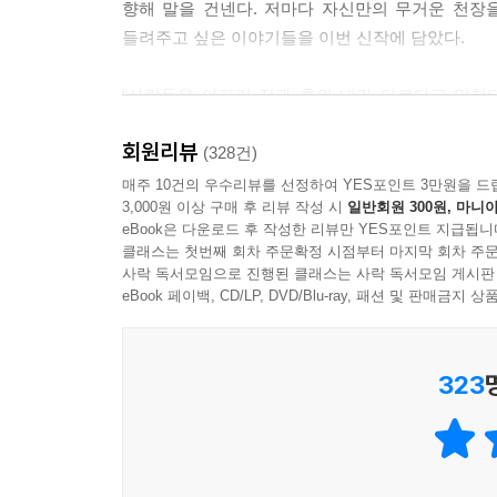
향해 말을 건넨다. 저마다 자신만의 무거운 천장
들려주고 싶은 이야기들을 이번 신작에 담았다.
그러나 살기로 결정하라고 말하고 싶다. 죽지 못해 
“사람들은 아프기 전과 후의 내가 다르다고 말한
만약 당신이 살기로 결정한다면, 천장과 바닥 사이
달라진 것만큼은 사실이다. 나는 언제 재발할지 모르
이 전과 같은 무게로 당신을 짓누르거나 얼굴을 짓
회원리뷰
때 옳은 이야기를 하기보다 청년들에게 실질적인 
(328건)
할 수 있다. 그 밤은 여지껏 많은 사람들을 삼켜왔다
시행착오를 하지 않기를 바라고 불행하거나 외롭
매주 10건의 우수리뷰를 선정하여 YES포인트 3만원을 드
속이다. 그러니까, 살아라.
3,000원 이상 구매 후 리뷰 작성 시
일반회원 300원, 마니아
바란다.” (_p.217)
--- p.45~46, 「천장과 바닥」 중에서
eBook은 다운로드 후 작성한 리뷰만 YES포인트 지급됩니
클래스는 첫번째 회차 주문확정 시점부터 마지막 회차 주문
망했다고 생각하고 있을 오늘 밤의 당신들에게
사락 독서모임으로 진행된 클래스는 사락 독서모임 게시판
사람과 사람 사이에는 적정한 거리감이라는 게 필
“망하려면 아직 멀었다”
eBook 페이백, CD/LP, DVD/Blu-ray, 패션 및 판매금
하면 둘 사이를 잇고 있는 다리가 붕괴된다. 인간관
저자는 1부 ‘망하려면 아직 멀었다’에서 인생의 큰
이 거리감에 대해 생각하면 나는 늘 전자기력을 떠올
323
그동안 혼자 힘으로 고아처럼 살아남아 버텼다는 
데 내 손이 키보드를 그냥 통과하지 않고 누를 수 있
되고 말았다”는 것. “너무 오랫동안 혼자 힘으로 
면 고슴도치의 가시 길이나 [에반게리온]의 ‘AT 필
도움을 기대할 곳 없는 가난한 청년들이 자신과 같
걷어버리면 나라는 형태가 허물어진다. 반대로 타
거리라는 것은 바로 나의 보호막과 너의 보호막의 