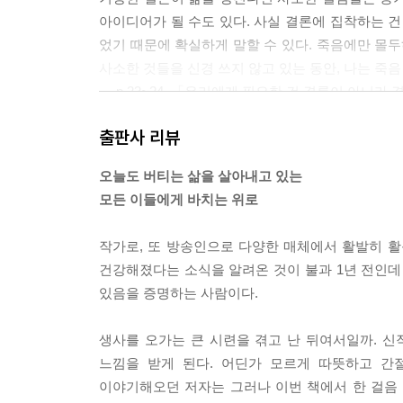
아이디어가 될 수도 있다. 사실 결론에 집착하는 건
었기 때문에 확실하게 말할 수 있다. 죽음에만 몰두
사소한 것들을 신경 쓰지 않고 있는 동안, 나는 죽음
--- p.23~24, 「우리에게 필요한 건 결론이 아니
출판사 리뷰
형편이 좋은 집에서 태어난 청년들은 이기는 경험을
기는 경험을 쌓아나가자. 출발선이 다르고 상황이 
오늘도 버티는 삶을 살아내고 있는
주고 뺐는지, 언제 숨을 들이쉬고 내쉬었는지 근육의
모든 이들에게 바치는 위로
고 지는 건지조차 구분이 어려워진다. 되는 놈만 늘
다. 요컨대 끝까지 버틸 수 있는 몸을 만들자는 것이
작가로, 또 방송인으로 다양한 매체에서 활발히 활동
건강해졌다는 소식을 알려온 것이 불과 1년 전인데 
불과 얼마 전까지만 해도 청년이었을 때를 생각하면 
있음을 증명하는 사람이다.
때의 나라면 지금 이렇게 안 할 텐데 바보같이’라는
--- p.34~35, 「다시 시작한다는 것」 중에서
생사를 오가는 큰 시련을 겪고 난 뒤여서일까. 
느낌을 받게 된다. 어딘가 모르게 따뜻하고 간
여러분의 고통에 관해 알고 있다고 말하고 싶지 않
이야기해오던 저자는 그러나 이번 책에서 한 걸음 
수 없으며 천 명에게 천 가지의 천장과 바닥이 있기