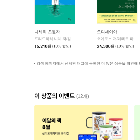
니체의 초월자
오디세이아
프리드리히 니체 저/김철 편역
히읏
호메로스 저/페테르 파울 루벤스 그림/박문재 역
|
15,210
원
(10% 할인)
24,300
원
(10% 할인)
검색 페이지에서 선택된 태그에 등록된 더 많은 상품을 확인해 
이 상품의 이벤트
(12개)