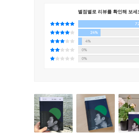
그래서 저자가 시작한 것이 삶이 힘겹고 아픈 사
메일의 양이 너무 많아지자 고민 사연을 들어주
삶에 있어 큰 사고라고 할 만한 최근의 일을 통과
별점별로 리뷰를 확인해 보세
진행하고 있는 유튜브 채널 [허지웅답기]를 통해 소
두께는 혼자서 살아남기 위해 반드시 그래야만 한
7
중요한 해법으로 찾은 것은 바로 ‘불행을 인정하는 것
의미하다. 어떻게 해도 서로의 말이 닿기에는 너무 
24%
--- p.106~107, 「믿지 않고, 기대하지 않던 나의
고통 없는 삶은 없듯이, 불행하지 않은 사람도 없다
4%
불행한 현실 탓에 나만 이렇게 억울한 상황에 놓였
0%
자기 삶이 애틋하지 않은 사람은 없다. 누구나 자신
“불행은 설국열차 머리칸의 악당들이 아니라 열차 
0%
되지 않는다. 평가하는 사람의 기분에 따라 결정된다
하는 감정으로서 불행을 인정하고 자신의 삶을 주
한 평가로부터 스스로를 분리시킨다. 말처럼 쉬운 일
반면 누군가는 끝내 평가로부터 헤어나지 못하고 자
“불행이란 설국열차 머리칸의 악당들이 아니라 열차
--- p.141, 「악마는 당신을 망치기 위해 피해의
바라보는 이와 같은 태도는 낙심이나 자조, 수동적
있는 사람으로 하여금 상황과 자신을 분리할 수 
기댈 수 있는 신적 존재도, 제도적 안전장치도 없이 
최소한의 공간적, 시간적 거리를 두고 사건을 바라볼
는다. 서로를 가장 잘 이해할 수 있을 법한 사람들
정말 무슨 일이 벌어진 건지, 내가 무엇을 했고 무엇을
감과 이해보다 질타와 선 긋기를 우선하기 마련이다.
랫동안 혼자 힘으로 살아남은 탓에, 타인의 도움을 
불행이 있다면, 거기 반드시 희망도 함께 있다
언젠가 빛을 발할 당신의 그날을 기원하며