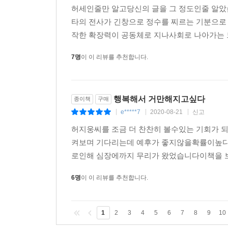
아니라 자신의 의지에 따라 살기로 결정하라고 
허세인줄만 알고당신의 글을 그 정도인줄 알
평가에 잠식되어서는 안 된다. 평가와 스스로를 분
결정한다면, 더 이상 천장에 맺힌 피해의식과 바닥
타의 전사가 긴창으로 정수를 찌르는 기분으
다. 언젠가 반드시 여러분의 노력을 알아보고 고맙
있다. 적어도 전처럼 속수무책으로 당하지는 않을
작한 확장력이 공동체로 지나사회로 나아가는 
사람을 그 밤은 결코 집어삼킬 수 없다. 이건 나와 여러
--- p.273, 「포스가 당신과 함께하기를 바란다는 말」 중
7명
이 이 리뷰를 추천합니다.
불행은 저마다 다른 얼굴을 하고 나타나기에 각자
불행을 섣부르게 이야기하지 않는 대신, 불행을 감당
허지웅이 힘겨운 현실에 시름하는 이들에게 들려주
행복해서 거만해지고싶다
종이책
구매
위로다.
e*****7
2020-08-21
신고
|
|
|
허지웅씨를 조금 더 찬찬히 볼수있는 기회가 
켜보며 기다리는데 예후가 좋지않을확률이높다
로인해 심장에까지 무리가 왔었습니다이책을 보
6명
이 이 리뷰를 추천합니다.
1
2
3
4
5
6
7
8
9
10