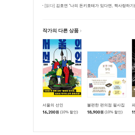
[읽다]
김호연 “나의 돈키호테가 있다면, 짝사랑하기
작가의 다른 상품
서울의 선인
불편한 편의점 필사집
16,200
원
(10% 할인)
18,900
원
(10% 할인)
1