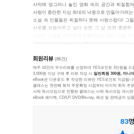
“캡사이신 범벅이에요. 오뎅 국물은 뜨거운 건 둘째
사막에 덩그러니 놓인 영화 속의 공간과 찌질함의
지리지를 잘 활용한 에피소드가 읽는 재미를 더한다
“망하려고 작정했구먼. 행사 재밌게 한다고 일부러 
사랑이 충만한 지상 최대의 낙원으로 만들어가려는 
“괜찮아요, 형님. 어차피 상관없습니다.”
소설 속 인물들은 찌질하다 못해 사랑스럽다! 그들
제9회 세계문학상 우수상을 수상한 『망원동 브라
우리가 돌아보자 김 부장이 순간 손에서 무언가 꺼내
서로를 보듬어주고 살다 보면 그 삶 또한 충분히
하지만 전혀 무겁지 않고 가볍고 유쾌하다. 배꼽
끈 쥐어 보이곤 전장에 나가듯 행사대로 향했다.
시선이 소설을 의미 있게 만들어내고 있다. 다들 웃
책장을 덮을 땐 가볍게 툭툭 털고 희망이란 놈을 맞
경기가 시작되자 김 부장은 엄청난 속도로 떡볶이부터
각자의 현실들이 실현되기를 진심으로 고대하며……
싸부는 경마장에서 배팅한 말을 응원하듯 주먹을 쥐
- 송해성 (영화감독, [파이란], [우리들의 행복한 시간]
이 책의 압권은 뭐니 뭐니 해도 지극히 현실적인 일
지? 갸우뚱하는 나를 보고 싸부가 피식 웃고는 감각 
회원리뷰
(86건)
무릎을 치게 만드는 작가 특유의 찰진 입담은 묘
리지 않고 닥치는 대로 쑤셔넣는 건 감각을 둔화시키
나는 이 책의 작가를 만나고 싶지 않다. 십중팔구 
매주 10건의 우수리뷰를 선정하여 YES포인트 3만원을 드
그려진다. 실제로 작가는 영화 시나리오, 만화 
--- p.134
3,000원 이상 구매 후 리뷰 작성 시
일반회원 300원, 마니아
매력적이겠는가. 『망원동 브라더스』는 그런 작품
스토리텔러이다.
eBook은 다운로드 후 작성한 리뷰만 YES포인트 지급됩니
텍스트. 지지리 궁상맞은 네 남자가 코딱지만 
클래스는 첫번째 회차 주문확정 시점부터 마지막 회차 주문
누군가의 집을 구경한다는 건 그 사람의 내장을 관찰
것이다. 그러나 이 소설은 놀랍게도 사랑스럽고 
사락 독서모임으로 진행된 클래스는 사락 독서모임 게시판
일상은 리얼 궁상 다큐멘터리, 하지만 아등바등 
불량이 엿보였고, 그에 비해 ‘수유 반지하녀’는 리
소설로 묘파해냈다. 실로 고수의 솜씨다.
eBook 페이백, CD/LP, DVD/Blu-ray, 패션 및 판매금
한없이 친근하고 따뜻하게 느껴지는 이유는 오늘 
져야 할 똥차가 너무 많은.
김미월 (소설가, 『아무도 펼쳐보지 않는 책』, 『여
희망은 있다. 현실은 남루하기 그지없지만, 그 
--- p.251
무한 공감을 불러일으킨다.
83
명
세상과 인생을 건너가는 데 진지함만이 정답은 아
밖으로 나오자 동해 바다에서 나고 자란 듯한 탐스
진지하지 않아도 세상은 돌고, 시간은 가고, 비록 