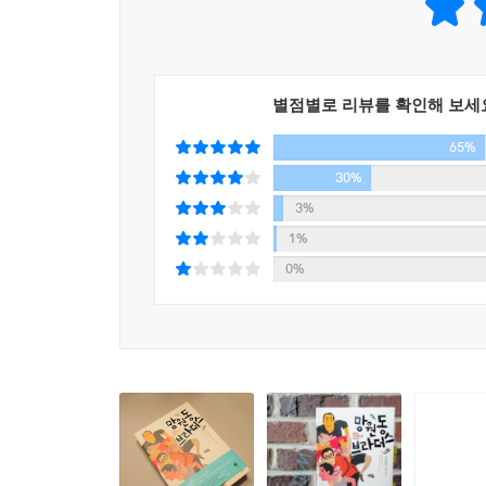
리지 않았다. 네 명의 남자는 나란히 해변에 서서 
기까지 동행해와 해를 바라본다. 옥탑방에서 보던 그 
현실은 어둡지만, 그에 굴하거나 분노하지 않고 
충 바퀴벌레들…… 같지만, 사실은 ‘입구멍’이라는
용기를 낼 수 있는 힘을 주는 따뜻한 소설이다. 
세탁되고 있다.
들어와야 할 것이다. 그렇다면 조금 망가지더라도 충
별점별로 리뷰를 확인해 보세
--- p.266
65%
작가 한마디
30%
“나는 스토리텔러다. 시나리오를 짜고 만화 스토리
3%
‘진실을 이야기에 담는 기술’이다. 진실과 상관없
1%
즐거웠고, 쓰고 나서도 즐거운 소설이 됐다. 이 소
0%