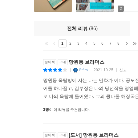
2
전체 리뷰
(86)
1
2
3
4
5
6
7
8
망원동 브라더스
종이책
구매
t****s
2021-10-25
신고
|
|
|
망원동 옥탑방에 사는 나는 만화가 이다. 공모전
어를 하나끌고, 김부장은 나의 당선작을 영업
로 나의 옥탑에 들어왔다. 그의 콩나물 해장국은
3명
이 이 리뷰를 추천합니다.
[도서] 망원동 브라더스
종이책
구매