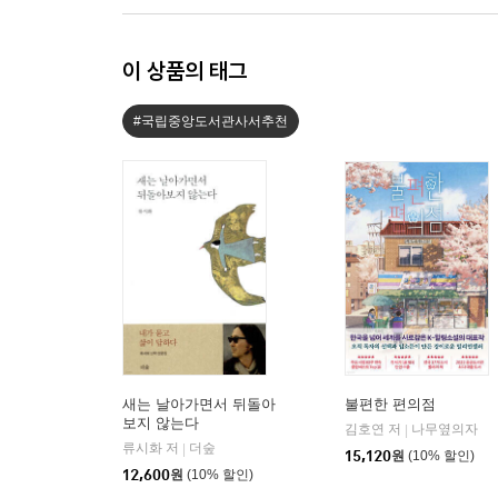
이 상품의 태그
#국립중앙도서관사서추천
새는 날아가면서 뒤돌아
불편한 편의점
보지 않는다
김호연 저
나무옆의자
|
류시화 저
더숲
|
15,120
원
(10% 할인)
12,600
원
(10% 할인)