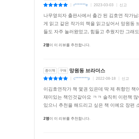
r*******e
2023-03-03
신고
|
|
|
나무옆의자 출판사에서 출간 된 김호연 작가님의
게 읽고 같은 작가의 책을 읽고싶어서 망원동 
들도 자주 놀러왔었고, 힘들고 추웠지만 그래도 
2명
이 이 리뷰를 추천합니다.
망원동 브라더스
종이책
구매
c********p
2022-08-18
신고
|
|
|
이김호연작가 책 몇권 있은데 딱 제 취향인 
재미있는 책인것같아요 ㅋㅋ 솔직히 이런책 많이
있으니 추천을 해드리고 싶은 책 이예요 장편 
2명
이 이 리뷰를 추천합니다.