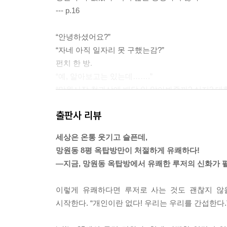
--- p.16
“안녕하셨어요?”
“자네 아직 일자리 못 구했는감?”
펀치 한 방.
“예, 알아보고는 있는데…….”
“망원시장 청과상에 배달 일 알아봐줄까? 싫지? 대학
펀치 두 방.
출판사 리뷰
“그래도 제 전공은 살려보려고요.”
“전공. 암, 전공 좋지. 근데 저 족발은 뭐여?”
세상은 온통 웃기고 슬픈데,
펀치 세 방.
망원동 8평 옥탑방만이 처절하게 유쾌하다!
곧 곰 한 마리가 굴에서 나오듯 김 부장의 두툼한 
―지금, 망원동 옥탑방에서 유쾌한 루저의 신화가 
“안녕하십니까, 어르신. 저는 이 친구 선배 김창경이
슈퍼할아버지 표적이 금세 김 부장으로 바뀌는 게 느
이렇게 유쾌하다면 루저로 사는 것도 괜찮지 않
자기보다 20센티미터는 더 큰 김 부장 안면을 꼼꼼히
시작한다. “개인이란 없다! 우리는 우리를 간섭한다
“선배라고 하기엔 너무 늙은 거 아녀?”
펀치 네 방.