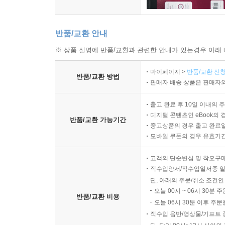
반품/교환 안내
※ 상품 설명에 반품/교환과 관련한 안내가 있는경우 아래 
마이페이지 >
반품/교환 신청
반품/교환 방법
판매자 배송 상품은 판매자와
출고 완료 후 10일 이내의 
디지털 콘텐츠인 eBook의 
반품/교환 가능기간
중고상품의 경우 출고 완료일
모바일 쿠폰의 경우 유효기간(
고객의 단순변심 및 착오구
직수입양서/직수입일서중 일
단, 아래의 주문/취소 조건인
오늘 00시 ~ 06시 30분 
반품/교환 비용
오늘 06시 30분 이후 주문
직수입 음반/영상물/기프트 