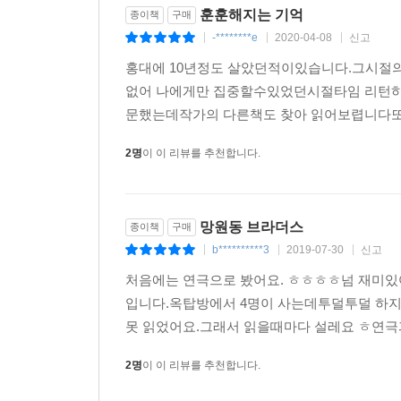
훈훈해지는 기억
종이책
구매
-********e
2020-04-08
신고
|
|
|
홍대에 10년정도 살았던적이있습니다.그시절
없어 나에게만 집중할수있었던시절타임 리턴
문했는데작가의 다른책도 찾아 읽어보렵니다또
2명
이 이 리뷰를 추천합니다.
망원동 브라더스
종이책
구매
b**********3
2019-07-30
신고
|
|
|
처음에는 연극으로 봤어요. ㅎㅎㅎㅎ넘 재미있
입니다.옥탑방에서 4명이 사는데투덜투덜 하지
못 읽었어요.그래서 읽을때마다 설레요 ㅎ연극과
2명
이 이 리뷰를 추천합니다.