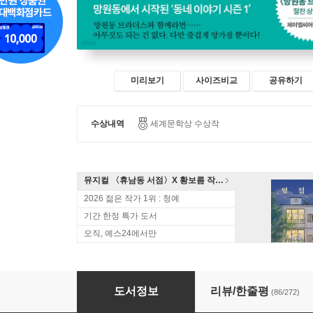
미리보기
사이즈비교
공유하기
수상내역
세계문학상 수상작
뮤지컬 〈휴남동 서점〉X 황보름 작가 북토크
2026 젊은 작가 1위 : 청예
기간 한정 특가 도서
오직, 예스24에서만
망원동 브라더스
도서정보
리뷰/한줄평
(86/272)