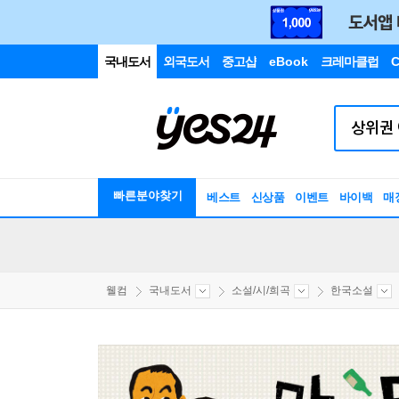
국내도서
외국도서
중고샵
eBook
크레마클럽
C
빠른분야찾기
베스트
신상품
이벤트
바이백
매
웰컴
국내도서
소설/시/희곡
한국소설