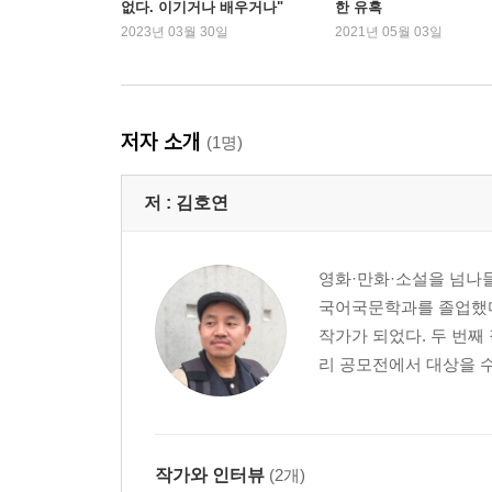
없다. 이기거나 배우거나"
한 유혹
작가의 말
2023년 03월 30일
2021년 05월 03일
저자 소개
(1명)
저 :
김호연
영화·만화·소설을 넘나들
국어국문학과를 졸업했다
작가가 되었다. 두 번
리 공모전에서 대상을 수
작가와 인터뷰
(2개)