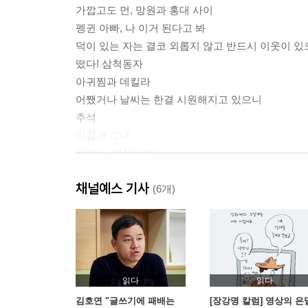
가깝고도 먼, 망원과 홍대 사이
펭귄 아빠, 나 이거 된다고 봐
덕이 있는 자는 결코 외롭지 않고 반드시 이웃이 
떴다! 삼척동자
아귀찜과 데킬라
어쨌거나 날씨는 한결 시원해지고 있으니
추석
마감과 그녀
달려라, 해장마차!
소파와 욕조
채널예스 기사
굿바이, 망원동
(6개)
댄싱 인 더 옥탑
침대에서 통성명하기
망원동 브라더스
11월의 비
에필로그
읽다
읽다
김호연 "글쓰기에 패배는
[장강명 칼럼] 영상의 은