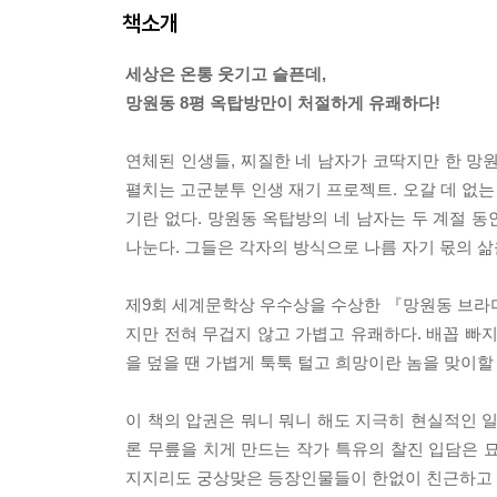
책소개
세상은 온통 웃기고 슬픈데,
망원동 8평 옥탑방만이 처절하게 유쾌하다!
연체된 인생들, 찌질한 네 남자가 코딱지만 한 망
펼치는 고군분투 인생 재기 프로젝트. 오갈 데 없는
기란 없다. 망원동 옥탑방의 네 남자는 두 계절 동
나눈다. 그들은 각자의 방식으로 나름 자기 몫의 삶
제9회 세계문학상 우수상을 수상한 『망원동 브라
지만 전혀 무겁지 않고 가볍고 유쾌하다. 배꼽 빠
을 덮을 땐 가볍게 툭툭 털고 희망이란 놈을 맞이할
이 책의 압권은 뭐니 뭐니 해도 지극히 현실적인 
론 무릎을 치게 만드는 작가 특유의 찰진 입담은 
지지리도 궁상맞은 등장인물들이 한없이 친근하고 