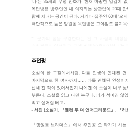
‘나’는 35세의 무명 만화가. 현재 마땅한 일감이 
“하하, 제가 좀 들어 보이긴 해도…….”
옥탑방은 방주인인 내 의지와는 상관없이 20대 만년 고시
“됐고, 내가 며칠 여길 눈여겨봤어. 보아하니 길 잃
함께 지내는 공간이 된다. 거기다 집주인 60대 ‘오
같던데 그만 떠나시지.”
극단적으로 높은 망원동 옥탑방은 그야말로 불지옥
펀치 다섯 방.
“어르신, 말씀 참 명쾌하십니다.”
“누군가의 집을 구경한다는 건 그 사람의 내장을
“이보게. 난 정확한 사람일세. 나는 세입자 한 명만
소화불량이 엿보였고, 그에 비해 ‘수유반지하녀’는
혀!”
할 똥차가 너무 많은 것이다.” -본문 중에서
펀치 여섯 방.
추천평
“그게, 제가 지금 갈 데가 없어서…… 당분간은…….
오갈 데 없는 루저들, 언제 파산할지도 모르지만 
그러자 슈퍼할아버지가 번개같이 몸을 숙여 텐트 
소설의 한 구절에서처럼, 다들 인생이 연체된 건
않는다. 이곳 망원동 옥탑방의 네 남자는 두 계절 동
김 부장과 나는 다급히 텐트를 붙잡았다.
마지막으로 한 여자까지…… 다들 연체된 인생이지
나눈다. 그들은 각자의 방식으로 나름 자기 몫의 삶
“텐트 확 뒤집어버릴까? 월세 낼겨, 안 낼겨?”
신세 진 적이 있어서인지 나에겐 이 소설이 너무 
펀치 일곱 방.
부른다. 소설을 읽고 나면 누구나, 피가 섞이진 않
망원동 브라더스와 함께라면……
“할아버지, 그럼 제 월세에서 10만 원만 더 내면 안
먹고 싶어질 테고.
아무것도 되는 건 없다. 다만 즐겁게 망가질 뿐이다!
--- pp.33~35
- 서진 (소설가, 『웰컴 투 더 언더그라운드』, 『
―영화, 만화, 소설을 넘나드는 전천후 이야기꾼의 
“많이 맵냐?”
『망원동 브라더스』에서 주인공 오 작가가 사는 
“10대부터 60대까지 각 세대를 대표하는 우리 시