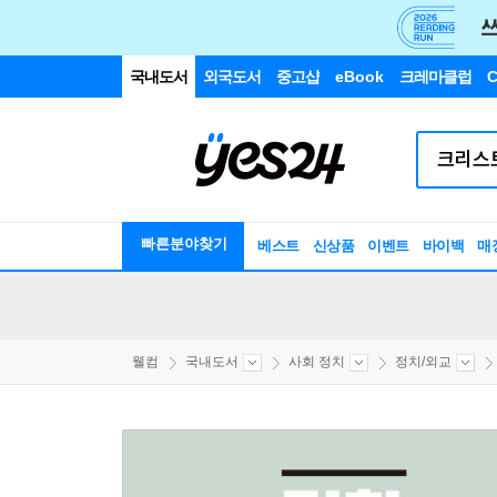
국내도서
외국도서
중고샵
eBook
크레마클럽
C
빠른분야찾기
베스트
신상품
이벤트
바이백
매
웰컴
국내도서
사회 정치
정치/외교