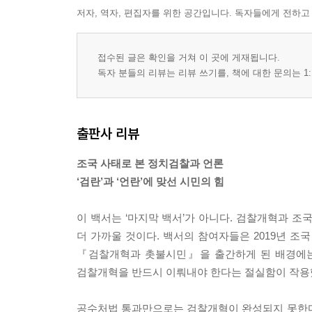
4부 시민의 힘 : 개혁을 향한 촛불 | 김유진, 임병도
저자, 역자, 편집자를 위한 공간입니다. 독자들에게 전하고
프롤로그 | 시민들이 써내려간 역사
접수된 글은 확인을 거쳐 이 곳에 게재됩니다.
독자 분들의 리뷰는 리뷰 쓰기를, 책에 대한 문의는 1:
―2019 촛불집회 전개 과정과 의미
‘검찰개혁’을 시대정신으로! 시민들이 주도한 ‘맞춤형
―검찰개혁과 1인 미디어
출판사 리뷰
―촌철살인 ‘댓글 미디어’
검찰, 나를 수사하시게
조국 사태로 본 정치검찰과 언론
기사를 ‘팩트 체크’하다니
‘검란’과 ‘언란’에 맞선 시민의 힘
수사를 이렇게 했어야지! 보도를 이렇게 했어야지!
―‘전문매체’보다 뛰어난 개인 페이스북
이 백서는 ‘마지막 백서’가 아니다. 검찰개혁과 조
김두일(차이나랩 CEO)
더 가까울 것이다. 백서의 참여자들은 2019년 조
정영태(변호사, 전 판사)
『검찰개혁과 촛불시민』을 출간하게 된 배경에는
―시민들의 언론 모니터
검찰개혁을 반드시 이뤄내야 한다는 절실함이 작용했
카더라에 가까웠던 조국 검증 보도
조국 단독 기사의 절반은 검찰이 썼다
공수처법 통과만으로는 검찰개혁이 완성되지 못한다