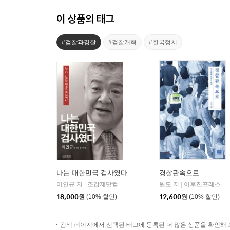
이 상품의 태그
#검찰과경찰
#검찰개혁
#한국정치
나는 대한민국 검사였다
경찰관속으로
이인규 저
조갑제닷컴
원도 저
이후진프레스
|
|
18,000
원
(10% 할인)
12,600
원
(10% 할인)
검색 페이지에서 선택된 태그에 등록된 더 많은 상품을 확인해 