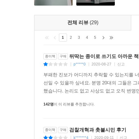
전체 리뷰
(29)
1
2
3
4
5
뒤딱는 종이로 쓰기도 아까운 책
종이책
구매
p*****0
2020-08-27
신고
|
|
|
부패한 진보가 어디까지 추락할 수 있는지를 너
선일 수 있을까 싶네요. 분명 20대의 그들은
했습니다. 논리도 없고 사상도 없고 오직 변명만
142명
이 이 리뷰를 추천합니다.
검찰개혁과 촛불시민 후기
종이책
구매
k*******4
2020-09-11
신고
|
|
|