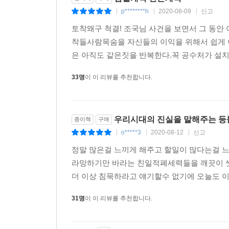
p********h
2020-08-09
신고
|
|
|
토착왜구 척결! 조국님 사건을 보면서 그 동안
착들사람목숨을 자신들의 이익을 위해서 쉽게 
은 아직도 같은짓을 반복한다.꼭 공수처가 설치
33명
이 이 리뷰를 추천합니다.
우리시대의 진실을 말해주는 등
종이책
구매
o*****3
2020-08-12
신고
|
|
|
정말 많은걸 느끼게 해주고 할일이 많다는걸 
라망하기만 바라는 친일적폐세력들을 깨끗이 씻
더 이상 침묵하라고 얘기할수 없기에 오늘도 이
31명
이 이 리뷰를 추천합니다.