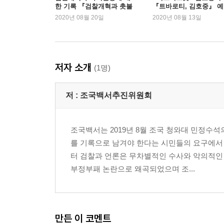
한 기록 『검찰개혁과 촛불
『트바로티, 김호중』 
1장 조국 가족 관련 언론 보도 | 고일석
시민』 1위
판매와 동시에 1위
2020년 08월 20일
2020년 08월 13일
―위장매매 의혹 보도
―위장전입 의혹 보도
―입시비리 의혹 보도
―공주대 체험활동 논문 관련 보도
저자 소개
(1명)
―부산대 의전원 장학금 의혹 보도
―검찰발 ‘단독’으로 얼룩진 표창장 논란
저 :
조국백서추진위원회
―서울대 환경대학원 장학금 관련 보도
―‘버닝썬 사건’ 연루 의혹 보도
조국백서는 2019년 8월 조국 청와대 민정수
2장 사모펀드 관련 언론 보도 | 박지훈
를 기록으로 남겨야 한다는 시민들의 요구에서
―사모펀드 논란의 전개
터 검찰과 언론은 무차별적인 수사와 악의적인
―웅동학원 관련 의혹 보도
부정부패 논란으로 왜곡되었으며 조...
―재판에서 드러나는 진실들
에필로그 | 징벌적 손해배상제도와 오보방지법
만든 이 코멘트