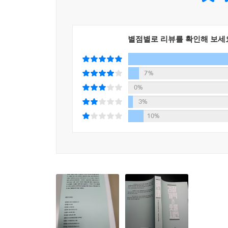
목표를 정해놓은 표적수사, 인디언 기우제식 수
검찰개혁의 필요성과 방향을 제시했다.
별점별로 리뷰를 확인해 보세
3부 언란은 고일석 더브리핑 대표(1장: 조국 가족 
국면의 언론 보도를 되돌아보면서 저널리즘 관점에
제대로 지켰는지, 언론의 공적 책임을 외면한 것은
7%
검찰의 입장에서 예단성 보도, 추측성 보도를 하며 
0%
3%
4부 시민의 힘(개혁을 향한 촛불)에서는 ‘검란’과 
10%
촛불집회의 전개 과정과 의미를 살펴보고, 해외
소개했다. 1인 미디어에 대해서도 확장된 시각으로
의미에 포함시켰다. 1인 미디어에 대한 정리는 임
부록으로 정리한 ‘조국 사태 일지’(2019년 8월 9
마지막으로 조국백서의 집필과 출간을 지지하고 후원해