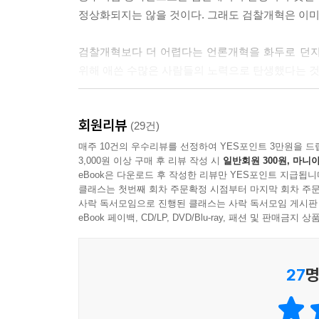
―시민들의 창작물
정상화되지는 않을 것이다. 그래도 검찰개혁은 이미
―해외에서도 “검찰개혁”
검찰개혁보다 더 어렵다는 언론개혁을 화두로 던지며
후기 | 최민희
위해 애쓴 수많은 사람들의 노력으로 탄생했다는 것을 
조국 사태 일지
2019년 검찰개혁을 둘러싸고 한국 사회에는 어떤 
백서 제작을 후원해주신 분들
회원리뷰
원하는 시대정신에 부합하는 것일까? 조국백서 『
(29건)
언론의 행태, 그리고 촛불시민의 목소리를 기록한 
매주 10건의 우수리뷰를 선정하여 YES포인트 3만원을 드
3,000원 이상 구매 후 리뷰 작성 시
일반회원 300원, 마니아
eBook은 다운로드 후 작성한 리뷰만 YES포인트 지급됩니
1부 총론(조국 정국을 어떻게 바라볼 것인가)은 
클래스는 첫번째 회차 주문확정 시점부터 마지막 회차 주문
맥락과 의미를 살폈다. 독자들은 이 글을 통해 ‘조국 
사락 독서모임으로 진행된 클래스는 사락 독서모임 게시판
10월 14일(조국 장관 사퇴)까지의 여론 흐름은
eBook 페이백, CD/LP, DVD/Blu-ray, 패션 및 판매금
보도, 촛불집회와 광화문 태극기 집회, 그리고 문
27
명
2부 검란(조국 사태와 정치검찰)과 3부 언란(조국
검란은 김지미 변호사가 맡아서 정리했다. 조국 전 
조국 일가에 대한 검찰 수사가 검찰개혁에 대한 