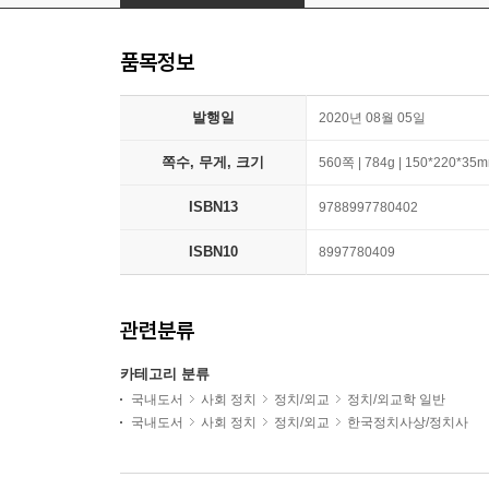
품목정보
발행일
2020년 08월 05일
쪽수, 무게, 크기
560쪽 | 784g | 150*220*35
ISBN13
9788997780402
ISBN10
8997780409
관련분류
카테고리 분류
국내도서
사회 정치
정치/외교
정치/외교학 일반
국내도서
사회 정치
정치/외교
한국정치사상/정치사