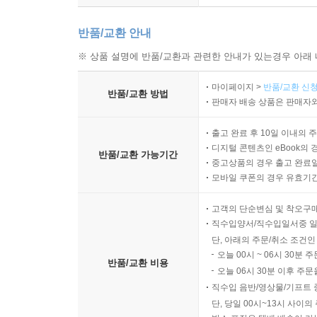
반품/교환 안내
※ 상품 설명에 반품/교환과 관련한 안내가 있는경우 아래 
마이페이지 >
반품/교환 신청
반품/교환 방법
판매자 배송 상품은 판매자와
출고 완료 후 10일 이내의 
디지털 콘텐츠인 eBook의 
반품/교환 가능기간
중고상품의 경우 출고 완료일
모바일 쿠폰의 경우 유효기간(
고객의 단순변심 및 착오구
직수입양서/직수입일서중 일
단, 아래의 주문/취소 조건인
오늘 00시 ~ 06시 30분 
반품/교환 비용
오늘 06시 30분 이후 주문
직수입 음반/영상물/기프트 
단, 당일 00시~13시 사이