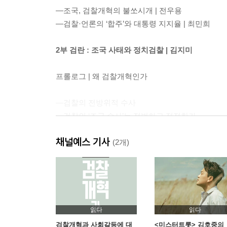
―조국, 검찰개혁의 불쏘시개 | 전우용
―검찰·언론의 ‘합주’와 대통령 지지율 | 최민희
2부 검란 : 조국 사태와 정치검찰 | 김지미
프롤로그 | 왜 검찰개혁인가
―검찰의 전방위적 수사
―검찰의 ‘조국 수사’는 적법하고 적정한가
―조국 전 장관 공소장의 주요 내용
채널예스 기사
(2개)
에필로그 | 검찰개혁의 필요성과 방향
3부 언란 : 조국 사태와 언론
프롤로그 | 언론자유는 상승, 신뢰는 추락
읽다
읽다
검찰개혁과 사회갈등에 대
<미스터트롯> 김호중의