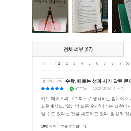
살해 누명을 쓴 엄마, 기하급수적 증감을 몰라 큰 
등장한다. 통계적 속임수에 관련된 윤리적 딜레마도 
세상 모든 주제에 관해 수학이 알려줄 것이 아주 
나아가 이 책은 쉽고 단순한 수학 규칙과 도구로
5
뜻밖의 진단 결과를 들었을 때 침착함을 잃지 않는 
삶의 힌트를 터득하게 될 것이다. 또한 커튼 뒤에
전체 리뷰
(67)
확산을 막기 위해 취하는 조치에 수학이 어떤 역할
이는 삶의 무기까지는 아닐지라도 방패는 거뜬히 되
1
2
3
4
5
6
7
8
있음을 보여주는 ‘최적화와 탐욕 알고리듬’에 관한
수는 없는 노릇이니까.
수학, 때로는 생과 사가 달린 문
종이책
구매
n*****m
2020-10-30
신고
|
|
|
≫ 세상 만사의 패턴을 읽어내는 7가지 지적 탐험
키트 예이츠의 《수학으로 생각하는 힘》에서 사
; 밈이 퍼지는 방식에서 전염병 통제에 이르기까지
표현에서도, ‘일상의 모든 순간’이라는 표현에서
빅데이터 시대의 새로운 언어, 수학으로 생각하라
일 수도 있다는 것을 내포하고 있다. 일상의 것들
이 책은 모두 일곱 장으로 구성되었다.
10명
이 이 리뷰를 추천합니다.
1장 〈눈 깜짝할 사이에 변해버린 세상〉에서는 