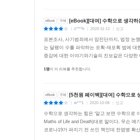
성장하는 방식, 은행에 넣어둔 돈이 아주 느리게 불
감각의 필요를 살핀다.
[eBook][대여] 수학으로 생각하
eBook
구매
z****h
2020-11-12
신고
|
|
|
2장 〈암 진단을 받고도 침착을 유지하려면〉에서는
수 있는지를 살피며, 의학적 판단에 수학적 기준을
표본조사, 사기범죄에서 암진단까지, 법정 논쟁
는 달팽이 수를 파악하는 포획-재포획 법에 
3장 〈수학으로 만들어낸 유죄〉는 추리 소설처럼
증감에 대한 이야기와기술의 진보같은 다양한 내
받은 한 여성의 억울한 옥살이는 오류투성이 확률을
1명
이 이 리뷰를 추천합니다.
상고 끝에 무죄로 석방되었고, 이 재판은 영국 사
오류 등을 살필 것이다.
[5천원 페이백][대여] 수학으로
eBook
구매
4장 〈통계에 속지 않는 법〉은 미디어가 수학을
w***1
2020-10-08
신고
편향, 통계 수치를 교란하는 평균으로의 회귀 등을 
|
|
|
수학으로 생각하는 힘은 ‘알고 보면 수학으로 이
5장 〈잘못된 자리와 잘못된 시간〉은 수 체
Maths of Life and Death)대로 말이다.
사건들에서부터, 고대 문명에서부터 수 체계가 발
코로나19가 퍼지기 전 쓰인 책인데 전염병 확산 
전쟁을 피하려면 간식은 12개들이로 사는 게 가장 