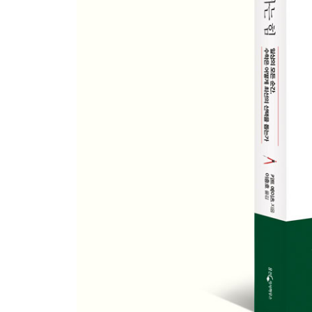
전국의 모든 술집을 순례하는 최단 경로
탐욕 알고리듬이 데려다주는 곳
진화는 완벽을 추구하는가
식당을 고를 때 실패율을 낮추는 법
“평정심을 유지하고 알고리듬을 확인하라”
주식 시장을 속인 알고리듬
페이스북은 왜 트렌딩 플랫폼을 없앴나
7장 팬데믹 시대, 수학은 어떻게 무기가 되는가
; S-I-R 모형에서 집단 면역까지, 수리역학의 분투
천연두 사망률을 낮춘 개입
감염 대상군, 감염군, 제거군
전염병 확산 패턴을 읽어내는 수학 모형
훌륭한 모형의 허약한 기반
다음번의 팬데믹은
에볼라 0번 환자
질병 전파의 온갖 정보를 숫자 하나로
얼마 동안 격리시켜야 할까?