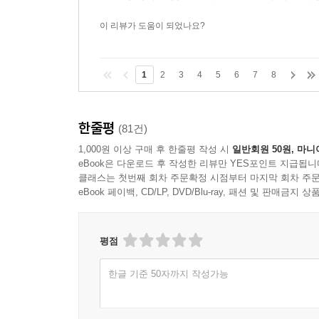
폰지 사기에서 핵분열, 아이스버킷 유행, 책 추천
흥미롭게 펼쳐놓은 이 책은, 호기심 많고 열린 마인
이 리뷰가 도움이 되었나요?
─ 「퍼블리셔스 위클리」
1
2
3
4
5
6
7
8
일상생활에서 수학의 쓰임이란 게 식당에서 팁을 
것보다 우리의 삶이 더 자주 그리고 더 깊이 수학과
─ 「사이언티픽 아메리칸」
한줄평
(81건)
1,000원 이상 구매 후 한줄평 작성 시
일반회원 50원, 마니
eBook은 다운로드 후 작성한 리뷰만 YES포인트 지급됩니
클래스는 첫번째 회차 주문확정 시점부터 마지막 회차 주문
eBook 페이백, CD/LP, DVD/Blu-ray, 패션 및 판매금
평점
한글 기준 50자까지 작성가능