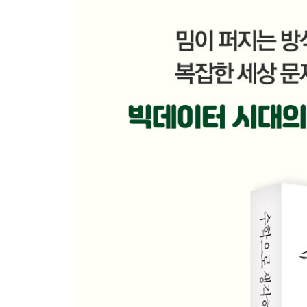
돼지고기가 생명을 위협한다고?
비율 편향을 일으키는 상대 수치
자주 빠지는 통계의 함정, 평균 회귀
속지 않기 위한 3가지 질문
5장 잘못된 자리와 잘못된 시간
; 수 체계가 우리를 곤경에 빠뜨리는 방법
로마가 수학에 약했던 것은 수 체계 탓
9시가 아니라 21시 출발입니다
십이진법의 이점
골칫거리가 된 영국 도량형
밀레니엄 버그에 물린 사람들
컴퓨터의 언어, 이진법
6장 도무지 끝나지 않는 최적화
; 진화에서 SNS까지, 알고리듬의 무한한 잠재력
100만 달러짜리 문제들