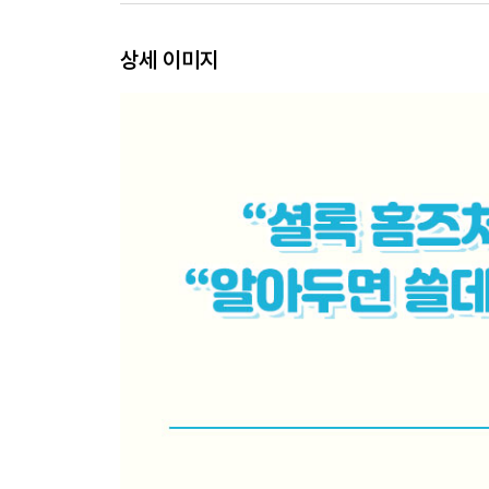
3장 수학으로 만들어낸 유죄
; 확률을 함부로 법정에 세우면 안 되는 이유
상세 이미지
드레퓌스 사건의 엉터리 논증
무죄가 입증되기 전까지는 유죄?
7300만분의 1의 가능성
종속 사건과 독립 사건
생태학적 오류
검사의 오류
주사위를 던져보자
수학은 어떻게 우리 눈을 멀게 하는가
4장 통계에 속지 않는 법
; 맥락의 공백은 신뢰성에 켜진 빨간불
두 사람의 생일이 일치할 확률은?
수치에 권위를 불어넣는 방법
완벽히 망해버린 대선 여론 조사
계산을 해보라, 제대로