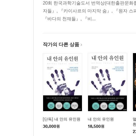
20회 한국과학기술도서 번역상(대한출판문화협
자들』, 『카이사르의 마지막 숨』, 『원자 스파
『바다의 천재들』, 『비...
작가의 다른 상품
[단독] 내 안의 유인원
내 안의 유인원
30,000
원
18,500
원
2