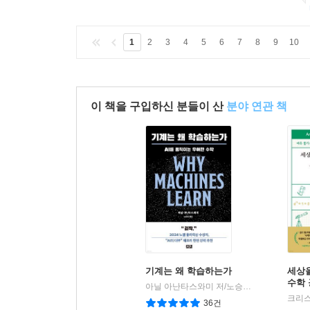
1
2
3
4
5
6
7
8
9
10
이 책을 구입하신 분들이 산
분야 연관 책
기계는 왜 학습하는가
세상
수학
아닐 아난타스와미 저/노승영 역
까치(까치글
|
크리스
36건