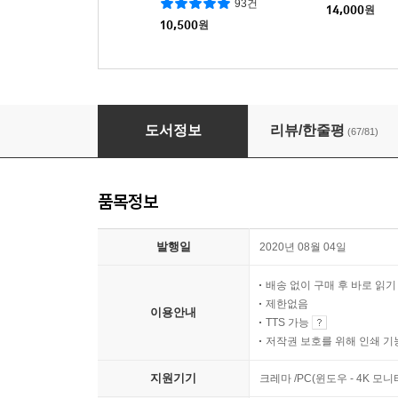
93건
14,000
원
10,500
원
수학으로 생각하는 힘
도서정보
리뷰/한줄평
(67/81)
품목정보
발행일
2020년 08월 04일
배송 없이 구매 후 바로 읽
제한없음
이용안내
TTS 가능
저작권 보호를 위해 인쇄 기
지원기기
크레마 /PC(윈도우 - 4K 모