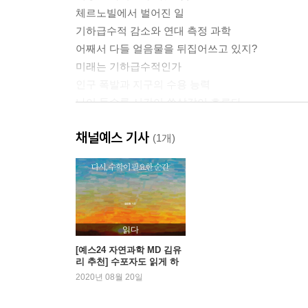
체르노빌에서 벌어진 일
기하급수적 감소와 연대 측정 과학
어째서 다들 얼음물을 뒤집어쓰고 있지?
미래는 기하급수적인가
인구 폭발과 지구의 수용 능력
나이 들수록 시간이 쏜살같이 흐른다
채널예스 기사
2장 암 진단을 받고도 침착을 유지하려면
(1개)
; 민감도와 특이도와 이차 의견 이해하기
개인 유전자 검사를 해보다
비만을 측정하는 공식
생사를 좌우하는 ‘신의 방정식’
병실에서 거짓 경보를 줄이는 방법
읽다
내가 받은 양성 판정이 틀릴 가능성
[예스24 자연과학 MD 김유
리 추천] 수포자도 읽게 하
확실성의 착각에 유의하라
는 재미있는 ‘수학 책’
2020년 08월 20일
두 번의 검사가 낫다