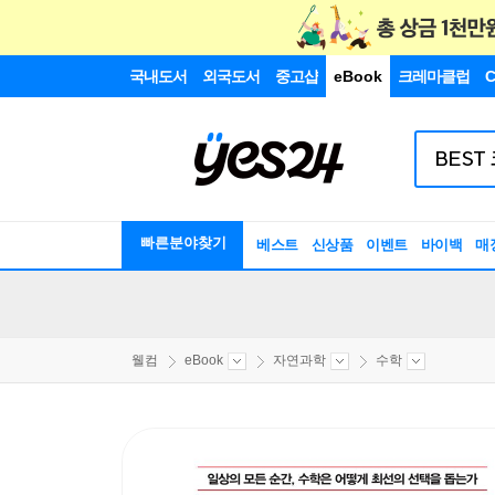
국내도서
외국도서
중고샵
eBook
크레마클럽
C
빠른분야찾기
베스트
신상품
이벤트
바이백
매
웰컴
eBook
자연과학
수학