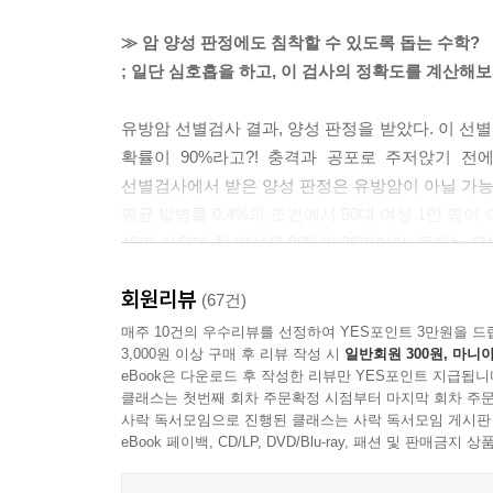
≫ 암 양성 판정에도 침착할 수 있도록 돕는 수학?
; 일단 심호흡을 하고, 이 검사의 정확도를 계산해
유방암 선별검사 결과, 양성 판정을 받았다. 이 선별
확률이 90%라고?! 충격과 공포로 주저앉기 전
선별검사에서 받은 양성 판정은 유방암이 아닐 가능
평균 발병률 0.4%의 조건에서 50대 여성 1만 명이
40명 가운데 참 양성은 90%인 36명이다. 문제는 
1032명 가운데 36명만이 진짜 암인 것이다. ‘열에
회원리뷰
검사의 정밀도를 높이는 아주 단순한 방법이 있는데,
(67건)
(거짓 양성이 많이 나오는) 선별검사로 진행된다.
매주 10건의 우수리뷰를 선정하여 YES포인트 3만원을 드
3,000원 이상 구매 후 리뷰 작성 시
일반회원 300원, 마니아
대개 진단검사인데, 특이도가 훨씬 높아 거짓 양성
eBook은 다운로드 후 작성한 리뷰만 YES포인트 지급됩니
같은 맥락에서, 유방암 선별검사를 매년 받으면, 아
클래스는 첫번째 회차 주문확정 시점부터 마지막 회차 주문
이제 좀 진정이 되는가? 수학의 방에 들어갔다 나온
사락 독서모임으로 진행된 클래스는 사락 독서모임 게시판
좋든 싫든 거짓 양성과 거짓 음성은 피할 수 없다. 
eBook 페이백, CD/LP, DVD/Blu-ray, 패션 및 판매금
관한 문제는 우리 스스로 배워야 한다. 즉, 의심(