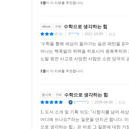
1명
이 이 리뷰를 추천합니다.
6장 〈도무지 끝나지 않는 최적화〉에서는 구글 
숨은 수학을 살펴본다. 자연에서 가장 유명한 알
시사한다.
수학으로 생각하는 힘
eBook
구매
3*****k
2021-10-05
신고
|
|
|
7장 〈팬데믹 시대, 수학은 어떻게 무기가 되는가
'수학을 통해 세상이 돌아가는 숨은 패턴을 읽
전염병에 걸렸을 때 집에서 쉬는 것이 실제 질병
어나는 핵폭발의 위력을 히로시마 원폭투하와 체
기업들이 병가 정책에 꼭 반영해야 할 기준을 제시한
노빌 원전 사고로 사망한 사람은 소련 당국의 공식
1명
이 이 리뷰를 추천합니다.
심지어 ‘수학을 증오하는 사람들의 모임’에서조차 
수다에 즐겁게 동참하게 될 것이다.
─ 「커커스 리뷰」
수학으로 생각하는 힘
종이책
구매
s********2
2026-06-06
신고
|
|
|
이것이 바로 현실 수학! 세상이 이토록 수학적임을 
1. 도서 소개 및 기획 의도: "시험지를 넘어 
─ 「타임스 에듀케이셔널 서플먼트」
어디에 쓰나요?"라는 질문을 던지곤 합니다. 미국의
으로 생각하는 힘』은 바로 그 질문에 대한 가장