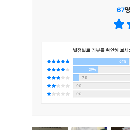
불면의 밤을 보내는 일은 피할 수 있다. 덧붙이자면
67
명
높일 수 있다. (민감도와 특이도와 필터링에 관해서 
≫ 꼬리에 꼬리를 물며 최적 경로로 연결하는 수학 
“셜록 홈즈처럼 읽히는 수학책이라니!” (수학자 스
“알아두면 쓸데있는 신비한 수학 잡학 사전이다” (
“나처럼 수학에 약한 사람도 푹 빠져들어 읽을 수 있
별점별로 리뷰를 확인해 보세
64%
『수학으로 생각하는 힘』은 우리가 사실상 수학 
법을 알려주는 책이다. 이 책에는 방정식이 전혀 
29%
이야기가 가득하다. 꼬리에 꼬리를 물고 이어지는
7%
(혹은 그 반대 경로의) 지적 탐험으로 독자를 안내한
0%
0%
저자는 수학의 응용(또는 오용)이 결정적 원인이
‘차세대 수학 스토리텔러’로 주목받는 응용수학
연결하고 뒤섞는다.
여기에는 에이즈 (거짓) 양성 판정을 받고 지옥 문