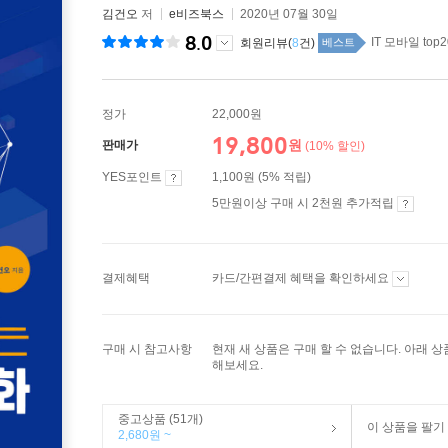
김건오
저
e비즈북스
2020년 07월 30일
8.0
IT 모바일 top2
회원리뷰(
8
건)
베스트
정가
22,000원
19,800
원
판매가
(10% 할인)
YES포인트
1,100원 (5% 적립)
5만원이상 구매 시 2천원 추가적립
결제혜택
카드/간편결제 혜택을 확인하세요
구매 시 참고사항
현재 새 상품은 구매 할 수 없습니다. 아래 
해보세요.
중고상품 (51개)
이 상품을 팔기
2,680원 ~