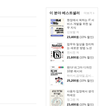
이 분야 베스트셀러
더보기
현장에서 픽하는 IT 서
비스 개발을 위한 실
무 지식
신보람 저
23,400
원
(10% 할인)
업무와 일상을 정리하
는 새로운 방법 노션
전시진 저
21,600
원
(10% 할인)
된다! 피그마 디자인
10분 레시피
하이서,김대일,김시원,최유빈 저
25,200
원
(10% 할인)
사용자 입장에서 생각
하세요
정그린 저
23,400
원
(10% 할인)