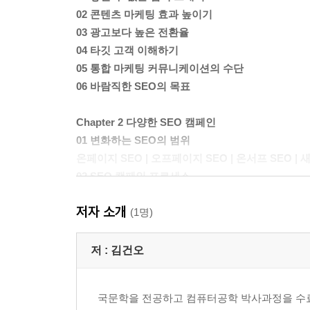
02 콘텐츠 마케팅 효과 높이기
03 광고보다 높은 전환율
04 타깃 고객 이해하기
05 통합 마케팅 커뮤니케이션의 수단
06 바람직한 SEO의 목표
Chapter 2 다양한 SEO 캠페인
01 변화하는 SEO의 범위
온페이지 SEO | 오프페이지 SEO | 온서프 SEO | 
02 SEO 캠페인 프로세스
03 SEO 시작 전 알아야 할 사항
저자 소개
04 반드시 피해야 할 블랙햇 SEO
(1명)
키워드 스터핑 | 페이지 클로킹 | 링크 파밍
05 SEO에 대한 오해와 진실
저 :
김건오
타깃 키워드 활용 방법에 대한 오해 | 테크니컬 SE
| SEO는 비용이 들지 않는다는 착각
국문학을 전공하고 컴퓨터공학 박사과정을 수료
06 SEO 최신 동향