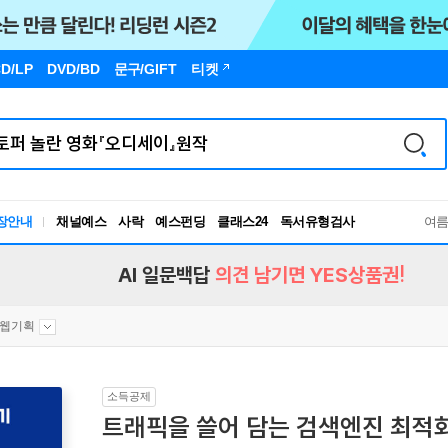
D/LP
DVD/BD
문구
/GIFT
티켓
독서유형검사
장안내
채널예스
사락
예스펀딩
클래스24
여
RBTI Lab
독서유형검사
AI 일문백답
의견 남기면 YES상품권!
웹기획
소득공제
트래픽을 쓸어 담는 검색엔진 최적