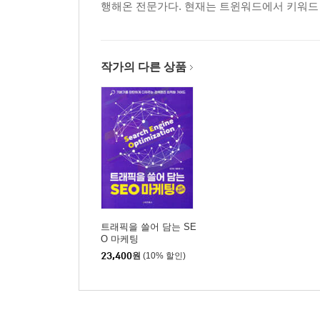
행해온 전문가다. 현재는 트윈워드에서 키워드
STA란 무엇이고 어떻게 측정할까? | 이제 무엇을 
Chapter 3 테크니컬 SEO
01 웹 주소
작가의 다른 상품
서브 폴더와 서브 도메인
02 웹 사이트 속도
웹 사이트의 속도를 결정하는 요소 | 속도 측정 방법
03 보안 프로토콜
04 로봇 파일 robots.txt 설정하는 방법
05 사이트맵 파일
사이트맵 설정하는 방법
06 모바일 지원
트래픽을 쓸어 담는 SE
AMP | 웹 사이트에 AMP 적용하는 방법
O 마케팅
07 타이틀 태그
23,400
원
(10% 할인)
08 메타 디스크립션 태그
메타 디스크립션 태그 작성 시 체크 포인트
09 이미지 대체 텍스트