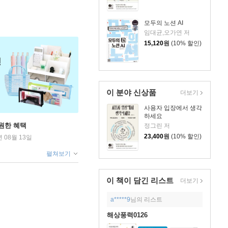
모두의 노션 AI
임대균,오가연 저
15,120
원
(10% 할인)
이 분야 신상품
더보기
사용자 입장에서 생각
하세요
원한 혜택
정그린 저
23,400
원
(10% 할인)
년 08월 13일
펼쳐보기
이 책이 담긴
리스트
더보기
a*****9
님의 리스트
해상풍력0126