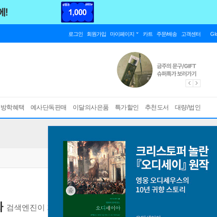
로그인
회원가입
마이페이지
카트
주문/배송
고객센터
Gl
름방학혜택
예사단독판매
이달의사은품
특가할인
추천도서
대량/법인
화
검색엔진이 가장 좋아하는 사이트 만들기