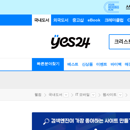
국내도서
외국도서
중고샵
eBook
크레마클럽
C
빠른분야찾기
베스트
신상품
이벤트
바이백
매
웰컴
국내도서
IT 모바일
웹사이트