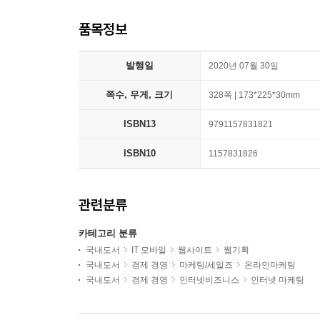
품목정보
발행일
2020년 07월 30일
쪽수, 무게, 크기
328쪽 | 173*225*30mm
ISBN13
9791157831821
ISBN10
1157831826
관련분류
카테고리 분류
국내도서
IT 모바일
웹사이트
웹기획
국내도서
경제 경영
마케팅/세일즈
온라인마케팅
국내도서
경제 경영
인터넷비즈니스
인터넷 마케팅