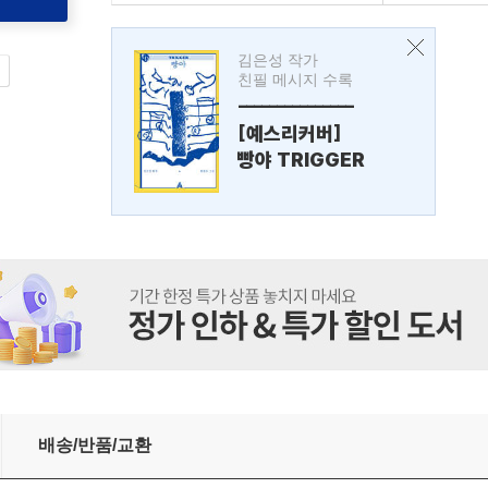
김은성 작가
친필 메시지 수록
---------------
[예스리커버]
빵야 TRIGGER
배송/반품/교환