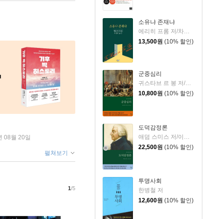
소유냐 존재냐
에리히 프롬 저/차경아 역
13,500
원
(10% 할인)
군중심리
귀스타브 르 봉 저/강주헌 역
10,800
원
(10% 할인)
도덕감정론
애덤 스미스 저/이종인 역
년 08월 20일
22,500
원
(10% 할인)
펼쳐보기
투명사회
1
/5
한병철 저
12,600
원
(10% 할인)