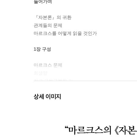
들어가며
『자본론』의 귀환
관계들의 문제
마르크스를 어떻게 읽을 것인가
1장 구성
마르크스 문제
희생양
길고 구불구불한 길
어떤 의미에서 『자본론』은 미완성인가?
상세 이미지
2장 방법 1: 리카도
『자본론』의 논리
마르크스의 문제 상황
교착상태에 빠진 리카도의 가치론