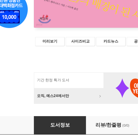
미리보기
사이즈비교
카드뉴스
공
기간 한정 특가 도서
오직, 예스24에서만
알렉스 캘리니코스의 자본론 행간 읽기
도서정보
리뷰/한줄평
(0/0)