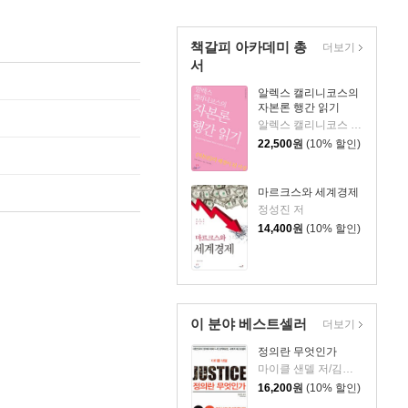
책갈피 아카데미 총
더보기
서
알렉스 캘리니코스의
자본론 행간 읽기
알렉스 캘리니코스 저/이수현 역
22,500
원
(10% 할인)
마르크스와 세계경제
정성진 저
14,400
원
(10% 할인)
이 분야 베스트셀러
더보기
정의란 무엇인가
마이클 샌델 저/김선욱 감수/김명철 역
16,200
원
(10% 할인)