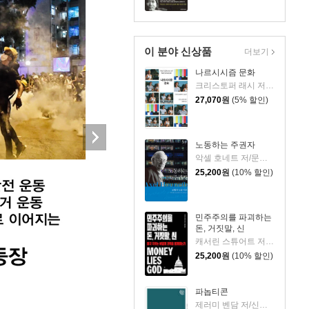
이 분야 신상품
더보기
나르시시즘 문화
크리스토퍼 래시 저/김태희 역
27,070
원
(5% 할인)
노동하는 주권자
악셀 호네트 저/문성훈,이지선,이행남 역
25,200
원
(10% 할인)
민주주의를 파괴하는
돈, 거짓말, 신
캐서린 스튜어트 저/안효상 역
25,200
원
(10% 할인)
파놉티콘
제러미 벤담 저/신건수 역