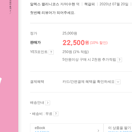
알렉스 캘리니코스
저/
이수현
역
책갈피
2020년 07월 20일
첫번째 리뷰어가 되어주세요.
정가
25,000원
22,500
원
판매가
(10% 할인)
YES포인트
250원 (1% 적립)
5만원이상 구매 시 2천원 추가적립
결제혜택
카드/간편결제 혜택을 확인하세요
배송안내
배송비 : 무료
eBook
이 상품을 팔기