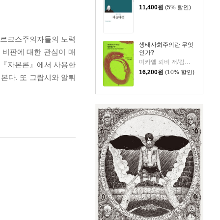
11,400
원
(5% 할인)
 마르크스주의자들의 노력
생태사회주의란 무엇
 비판에 대한 관심이 매
인가?
미카엘 뢰비 저/김덕민 역
가 『자본론』에서 사용한
16,200
원
(10% 할인)
본다. 또 그람시와 알튀