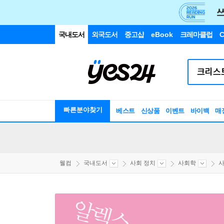
국내도서
외국도서
중고샵
eBook
크레마클럽
C
빠른분야찾기
베스트
신상품
이벤트
바이백
매
웰컴
국내도서
사회 정치
사회학
사