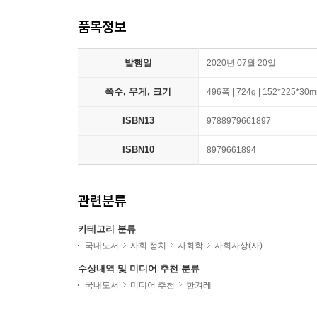
품목정보
발행일
2020년 07월 20일
쪽수, 무게, 크기
496쪽 | 724g | 152*225*30
ISBN13
9788979661897
ISBN10
8979661894
관련분류
카테고리 분류
국내도서
사회 정치
사회학
사회사상(사)
수상내역 및 미디어 추천 분류
국내도서
미디어 추천
한겨레