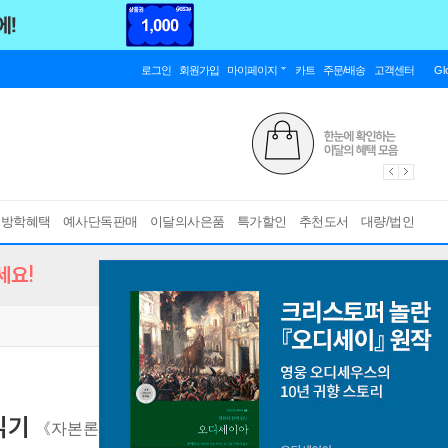
로그인
회원가입
마이페이지
카트
주문/배송
고객센터
Gl
름방학혜택
예사단독판매
이달의사은품
특가할인
추천도서
대량/법인
세요!
읽기
《자본론》의 배경이 된 사상