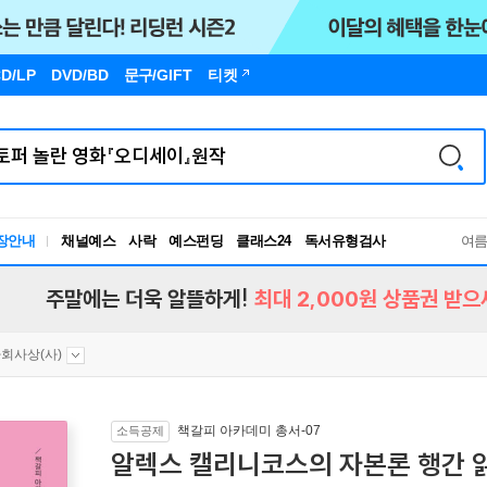
D/LP
DVD/BD
문구
/GIFT
티켓
장안내
채널예스
사락
예스펀딩
클래스24
독서유형검사
여
RBTI Lab
독서유형검사
주말에는 더욱 알뜰하게!
최대 2,000원 상품권 받으
회사상(사)
책갈피 아카데미 총서-07
소득공제
알렉스 캘리니코스의 자본론 행간 