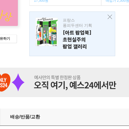
17,500원
매입가 2,300
프랑스
퐁피두센터 기획
[아트 팝업북]
초현실주의
유하기
팝업 갤러리
배송/반품/교환