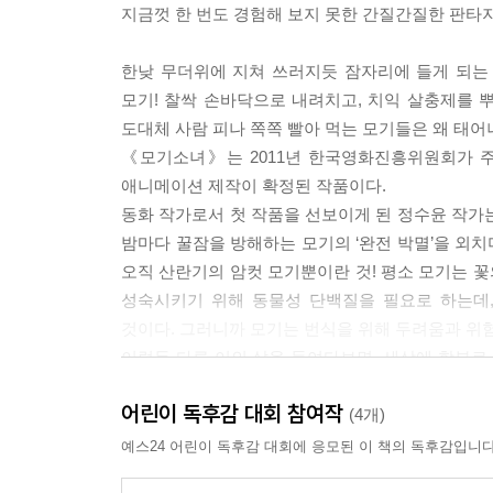
지금껏 한 번도 경험해 보지 못한 간질간질한 판타
한낮 무더위에 지쳐 쓰러지듯 잠자리에 들게 되는 
모기! 찰싹 손바닥으로 내려치고, 치익 살충제를 뿌
도대체 사람 피나 쪽쪽 빨아 먹는 모기들은 왜 태어
《모기소녀》는 2011년 한국영화진흥위원회가 주
애니메이션 제작이 확정된 작품이다.
동화 작가로서 첫 작품을 선보이게 된 정수윤 작가
밤마다 꿀잠을 방해하는 모기의 ‘완전 박멸’을 외치
오직 산란기의 암컷 모기뿐이란 것! 평소 모기는 꽃
성숙시키기 위해 동물성 단백질을 필요로 하는데
것이다. 그러니까 모기는 번식을 위해 두려움과 위
이렇듯 다른 이의 삶을 들여다보면, 세상에 함부로 
것. 다만 부족한 것은 우리의 ‘관심’과 ‘애정’일
어린이 독후감 대회 참여작
이기적인 가치관에서 벗어나 더 넓게 세상을 포용하
(4개)
예스24 어린이 독후감 대회에 응모된 이 책의 독후감입니다
'무시무시한 저주에 걸린 오두막집' '모기소녀' 그리