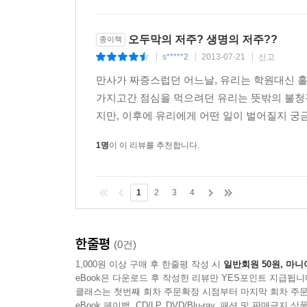
오두막의 저주? 생명의 저주??
종이책
s*****2
2013-07-21
신고
|
|
|
만사가 짜증스럽던 어느날, 유리는 학원대신 홀
가지고간 점심을 먹으려던 유리는 뜻밖의 불청
지만, 이후에 유리에게 어떤 일이 벌어질지 궁금
1명
이 이 리뷰를 추천합니다.
1
2
3
4
한줄평
(0건)
1,000원 이상 구매 후 한줄평 작성 시
일반회원 50원, 마니
eBook은 다운로드 후 작성한 리뷰만 YES포인트 지급됩니
클래스는 첫번째 회차 주문확정 시점부터 마지막 회차 주문
eBook 페이백, CD/LP, DVD/Blu-ray, 패션 및 판매금