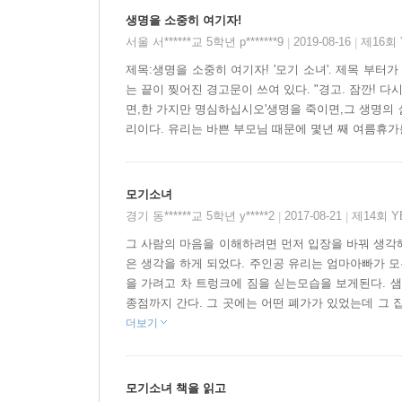
한국 판타지 모험의 새로운 고전이 탄생하다!
생명을 소중히 여기자!
서울 서******교 5학년 p*******9
2019-08-16
제16회
|
|
1. 소녀, 한 생명을 만나다
제목:생명을 소중히 여기자! '모기 소녀'. 제목 부터가
신 나는 여름방학을 맞았지만, 다 남들 이야기다. 
는 끝이 찢어진 경고문이 쓰여 있다. "경고. 잠깐! 
바쁘기만 한 부모님에게 불만이 쌓여 가던 유리는 
면,한 가지만 명심하십시오'생명을 죽이면,그 생명의 삶
만남을 가진다. 생태계 먹이 사슬의 가장 하위에 
리이다. 유리는 바쁜 부모님 때문에 몇년 째 여름휴가를
앗아가는 모기! ‘모기로 사느니 차라리 죽고 말겠
되고, 다시 사람으로 돌아가기 위해서는 좋든 싫든 
모기소녀
2. 어떤 생명에게도 가족이 있다
경기 동******교 5학년 y*****2
2017-08-21
제14회 
|
|
긴 여정을 떠난 ‘모기소녀’는 숲 속 생명들과 
그 사람의 마음을 이해하려면 먼저 입장을 바꿔 생각해
바퀴벌레 아저씨, 어렸을 때 헤어진 엄마를 못내 그
은 생각을 하게 되었다. 주인공 유리는 엄마아빠가 
을 가려고 차 트렁크에 짐을 싣는모습을 보게된다. 샘
위해 입을 버린 나방, 사연 많은 울보 여왕벌, 사흘
종점까지 간다. 그 곳에는 어떤 폐가가 있었는데 그 집
겁 많은 개미 부대, 개미 부대를 노리는 개미귀신…
더보기
살아가고 있었다. 그들의 작지만 큰 삶을 들여다보는
3. 모든 생명이 어우러져 숲이 이루어진다
모기소녀 책을 읽고