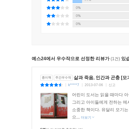
0%
0%
0%
예스24에서 우수작으로 선정한 리뷰가
(1건)
있습
삶과 죽음, 인간과 곤충 [모
종이책
주간우수작
k*****7
2013-07-06
신고
|
|
|
어린이 도서는 읽을 때마다 아
그리고 아이들에게 전하는 메시
소중한 책이다. 유달리 모기는
으...
더보기