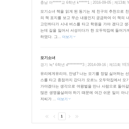
여러 차례 죽을 고비를 넘기며, 또 위기에 처한 숲
충남 아******교 6학년 k******1
2016-09-05
제13회 
|
|
모기의 산란을 도우며 세상 어느 목숨도 귀하지 않
모기소녀 책을 읽게 된 동기는 제 친구의 추천으로 
사슬의 한 구석에서 세상이 조화롭고 균형 있게 
의 책 표지를 보고 무슨 내용인지 궁금하여 이 책의 
최선을 다해 살아갈 때, 비로소 숲은 완전해진다. 
고민하다가 시내 버스를 타고 학원을 가야 겠다고 생
과연 다시 사람이 될 수 있을까?
는데 길을 잃어서 서성이다가 한 오두막집에 들어가게 
하였다. 그...
더보기
모기소녀
경기 녹* 6학년 d**********3
2014-09-16
제11회 YE
|
|
유리에게유리야, 안녕? 나는 모기를 정말 싫어하는 선
스를 타고 종점까지 갔다가 모르느 오두막집에서 모기
가야겠다는 생각으로 여왕벌을 만나 사람으로 돌아갈 수
많은 생명을살려야 하기 때문에 여간 쉬운 일이 아니
저씨가 ...
더보기
1