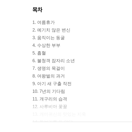
목차
1. 여름휴가
2. 예기치 않은 변신
3. 움직이는 동굴
4. 수상한 부부
5. 흡혈
6. 불청객 잠자리 소년
7. 생명의 목걸이
8. 여왕벌의 과거
9. 아기 새 구출 작전
10. 7년의 기다림
11. 개구리의 습격
12. 사루비아 꽃꿀
13. 개미귀신의 맛있는 지옥
14. 돋보기를 든 악당
15. 곤충 감옥