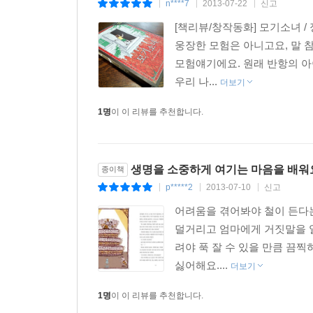
n****7
2013-07-22
신고
|
|
|
[책리뷰/창작동화] 모기소녀 /
웅장한 모험은 아니고요, 말 
모험얘기에요. 원래 반항의 아
우리 나...
더보기
1명
이 이 리뷰를 추천합니다.
생명을 소중하게 여기는 마음을 배워
종이책
p*****2
2013-07-10
신고
|
|
|
어려움을 겪어봐야 철이 든다는
덜거리고 엄마에게 거짓말을 
려야 푹 잘 수 있을 만큼 끔
싫어해요....
더보기
1명
이 이 리뷰를 추천합니다.