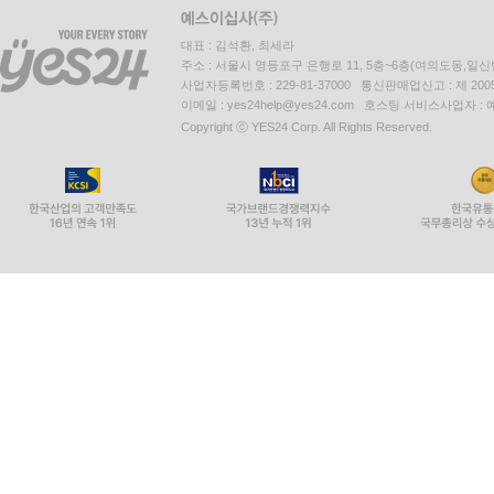
대표 : 김석환, 최세라
주소 : 서울시 영등포구 은행로 11, 5층~6층(여의도동,일신
사업자등록번호 : 229-81-37000 통신판매업신고 : 제 200
이메일 : yes24help@yes24.com 호스팅 서비스사업자 :
Copyright ⓒ YES24 Corp. All Rights Reserved.