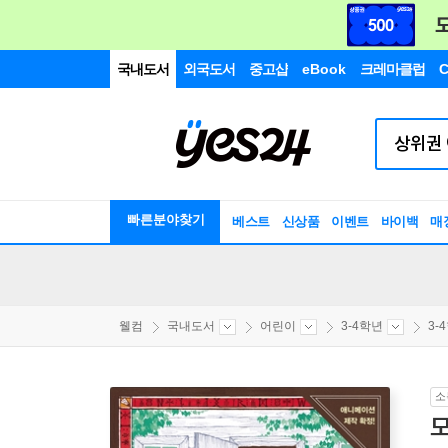
국내도서
외국도서
중고샵
eBook
크레마클럽
C
빠른분야찾기
베스트
신상품
이벤트
바이백
매
웰컴
국내도서
어린이
3-4학년
3-
소