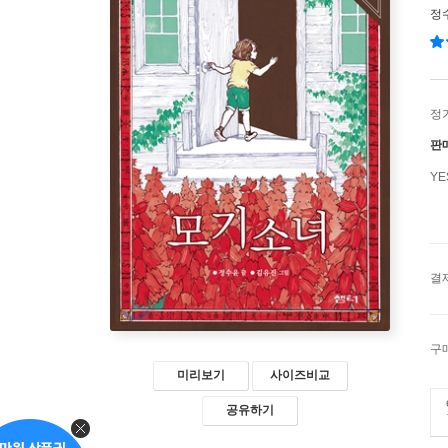
정
정
판
Y
결
구
미리보기
사이즈비교
공유하기