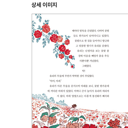
상세 이미지
16. 잠자리 소년의 꿈
17. 엄마, 나야!
18. 배를 띄워라
19. 목걸이 도둑
20. 행복할까?
21. 이별 선물
글쓴이의 말