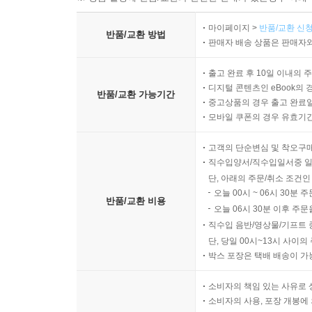
마이페이지 >
반품/교환 신청
반품/교환 방법
판매자 배송 상품은 판매자와
출고 완료 후 10일 이내의 
디지털 콘텐츠인 eBook의 
반품/교환 가능기간
중고상품의 경우 출고 완료일
모바일 쿠폰의 경우 유효기간(
고객의 단순변심 및 착오구
직수입양서/직수입일서중 일
단, 아래의 주문/취소 조건인
오늘 00시 ~ 06시 30분 
반품/교환 비용
오늘 06시 30분 이후 주문
직수입 음반/영상물/기프트 
단, 당일 00시~13시 사이
박스 포장은 택배 배송이 가
소비자의 책임 있는 사유로 
소비자의 사용, 포장 개봉에 