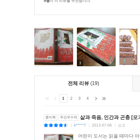
5명
이 이 리뷰를 추천합니다.
3
전체 리뷰
(19)
1
2
3
4
삶과 죽음, 인간과 곤충 [모
종이책
주간우수작
k*****7
2013-07-06
신고
|
|
|
어린이 도서는 읽을 때마다 아