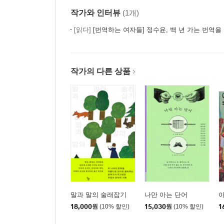
작가와 인터뷰
(1개)
[읽다]
[번역하는 여자들] 정수윤, 백 년 가는 번역을
작가의 다른 상품
말과 말의 술래잡기
나만 아는 단어
아
18,000
원
(10% 할인)
15,030
원
(10% 할인)
1