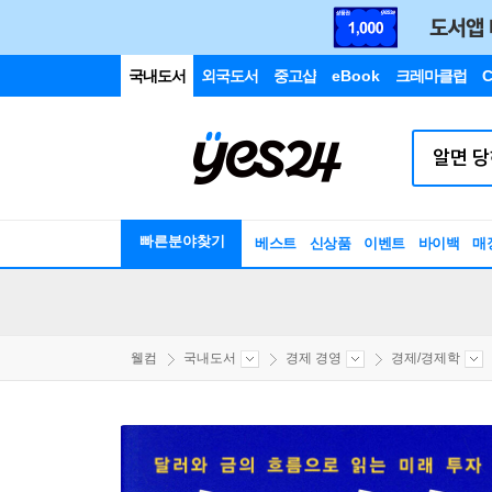
국내도서
외국도서
중고샵
eBook
크레마클럽
C
빠른분야찾기
베스트
신상품
이벤트
바이백
매
웰컴
국내도서
경제 경영
경제/경제학