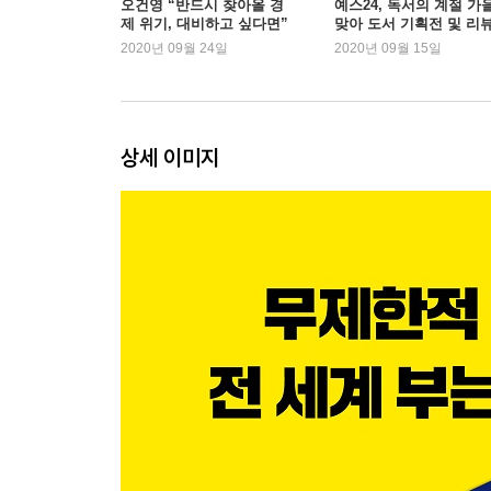
오건영 “반드시 찾아올 경
예스24, 독서의 계절 가
제 위기, 대비하고 싶다면”
맞아 도서 기획전 및 리
-기준금리가 내렸는데 시장금리가 오르는 이유는?
이벤트 진행
2020년 09월 24일
2020년 09월 15일
불안함이 만든 추가 금리, 회사채 스프레드
-회사채 스프레드는 경제 위기의 지표?
상세 이미지
PART 2 달러 투자 편
‘궁극의 안전 자산’ 달러로 포트폴리오를 보호하라
달러 강세의 배경에는 금융위기가 있었다
-미국 집값이 계속 오를 수 있었던 이유
-‘자산유동화’라는 마법이 불러온 후폭풍
-미국의 독보적 성장 그리고 달러 강세
달러는 강세를 이어갈 수 있을까?
-제로 금리와 다시 시작된 양적완화
-대규모 감세, 트럼프 행정부의 판단 착오
-‘세계 1위 산유국’에 닥친 악재