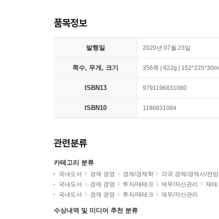
품목정보
발행일
2020년 07월 23일
쪽수, 무게, 크기
356쪽 | 622g | 152*225*30
ISBN13
9791196831080
ISBN10
1196831084
관련분류
카테고리 분류
국내도서
경제 경영
경제/경제학
각국 경제/경제사/전망
국내도서
경제 경영
투자/재테크
재무/자산관리
재테
국내도서
경제 경영
투자/재테크
재무/자산관리
수상내역 및 미디어 추천 분류