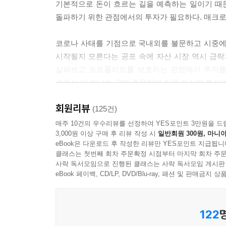
기본적으로 돈이 흐르는 길을 예측하는 일이기 때문
달러는요, 글로벌 안전 자산 중 하나입니다. 안전 
돌파하기 위한 관점에서의 투자가 필요하다. 매크로 
을 대비하는 자산이라고 생각하시면 됩니다. 조금만 
다면 상당한 수익일 수 있지만 다른 자산들도 똑같이
코로나 사태를 기점으로 국내외를 불문하고 시중에
런데 달러의 경우는 20% 오를 때 다른 자산들이 2
시작될지 모른다는 공포 속에 자산 시장 역시 급락
--- p.154
살펴보고 포트폴리오를 보호하는 관점에서 투자를 
속에서 더 빛나는 금에 주목하며 이들 자산의 특성
여기에 코로나 사태라는 것은 과거에 겪어보지 못한
계속해서 이어진다면 현금이 향후에는 더욱더 많이 
회원리뷰
전작 『앞으로 3년 경제전쟁의 미래』에서 금리와 
(125건)
모르니 현금을 최대한 확보해두자’라고요. (중략) 자산
속에서 어디에 어떻게 자산을 배분하면 좋을지, 좀 
매주 10건의 우수리뷰를 선정하여 YES포인트 3만원을 드
anic Selling)이 나옵니다. 주식시장은 급전직
3,000원 이상 구매 후 리뷰 작성 시
일반회원 300원, 마니아
사지 말라 같은 단편적인 이야기만 담고 끝내지 
상당한 방어력을 보여줘야 하는데 온스당 1,700달
eBook은 다운로드 후 작성한 리뷰만 YES포인트 지급됩니
특징은 무엇인지, 이를 바탕으로 어떻게 포트폴리오
전 자산이라고 하기는 어렵겠다는 생각을 굳히게 될
클래스는 첫번째 회차 주문확정 시점부터 마지막 회차 주문
사락 독서모임으로 진행된 클래스는 사락 독서모임 게시판
국내 최고의 경제 유튜브 채널 [경제의 신과 함께]
eBook 페이백, CD/LP, DVD/Blu-ray, 패션 및 판매금
그럼 안전 자산이 뭔데? 저런 투매가 일어나는 상
얻었던 사람이라면 이 책에서도 글로벌 시장의 흐름을
몇 가지만 가정하고 보여주면 어떻게 하느냐, 라는
바로 달러화입니다.
122
앞으로 펼쳐질 달러와 금의 미래는?
--- p.208