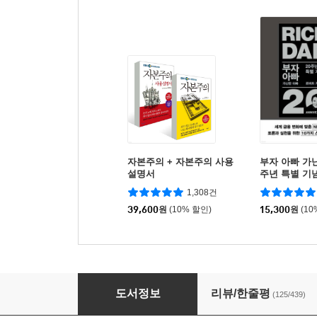
자본주의 + 자본주의 사용
부자 아빠 가난
설명서
주년 특별 기
1,308건
39,600
원
(10% 할인)
15,300
원
(10
부의 대이동
도서정보
리뷰/한줄평
(125/439)