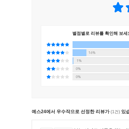
어떤 시나리오에서도 살아남는 투자 포트폴리오를 
시장의 흔들림 속에서 Fed는 어떤 선택을 했을까
미국의 양적완화는 계속될 수 있을까?
기준금리 인하도 고려할 수 있다는 발언을 하게 되죠
미국의 차별적 성장에 기반한 달러 강세는 이어질 
인 경기 부양의 시그널이 됩니다. 경기 부양의 시그
코로나 같은 예상치 못한 위기가 또 찾아온다면?
해주었으니 아이가 방긋 웃지 않았을까요? 네, 긴
별점별로 리뷰를 확인해 보세
한국 원화의 펀더멘털은 10년 뒤에도 유지될까?
미중 무역 전쟁의 향방은?
그리고 하나 더 있습니다. 금리 인하라는 말씀을 드렸
16%
어져온 미국 금리 인상 사이클로 인해 가장 크게 눌
미래를 예측한다는 것은 전문가들에게도 매우 어려
1%
다는 소식이 들려온 거죠. 그럼 그동안 억눌려 있던
때문이다. 우리는 지금 한 번도 가지 않은 길 앞에
0%
--- p.275
있다는 얘기다. 그러므로 이에 대한 효율적 대비
0%
넓혀야 한다. 다변화된 시장일수록 하방을 방어하면
실물 화폐로서의 금을 살펴보면서 실물 화폐의 반대 
니다. 달러의 매력이 낮아지는 시기에는 금의 가치
그런 측면에서 저자는 세 개의 시나리오를 통해 달러
니다. 이런 과거의 특성을 염두에 두면서 향후 어
때다. 이 시나리오에서는 너무나 많은 재정 적자
세계의 빚에 주목했습니다.
예스24에서 우수작으로 선정한 리뷰가
(1건)
있습
쟁여두려는 심리가 강해져 달러는 강세를 보이고,
강세가 나타남을 예측할 수 있다. 두 번째는 ‘나
이 빚을 해결하기 위해 각국은 초저금리의 장기화를
인플레이션은 성장을 동반하지 않기에 종이 화폐 가치