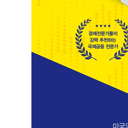
-하방을 방어해주는 자산, 달러
위기는 다시 찾아올까?
-위기는 늘 반복된다
-한국, 최악의 시나리오에 대비하라
-한국의 위기는 일본의 위기와 다르다
달러 패권에 대한 앞으로의 전망
-중동 산유국의 도전(1970년대)
-엔화의 부상(1980년대)
-유로화의 탄생(2000년대)
-위안화의 도전(2000년대)
-지금, 달러 투자가 갖는 의미
PART 3 금 투자 편
초저금리의 장기화, ‘황금의 시대’가 돌아왔다