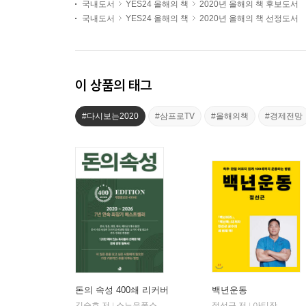
국내도서
YES24 올해의 책
2020년 올해의 책 후보도서
국내도서
YES24 올해의 책
2020년 올해의 책 선정도서
이 상품의 태그
#다시보는2020
#삼프로TV
#올해의책
#경제전망
돈의 속성 400쇄 리커버
백년운동
김승호 저
스노우폭스북스
정선근 저
아티잔