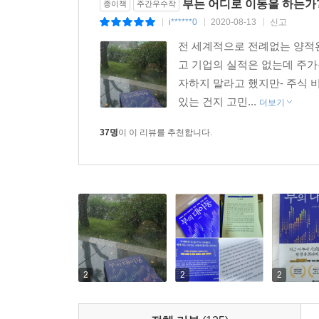
보았죠. 미국 역시 정부 부채가 크게 늘어났기에 제
부는 어디로 이동을 하는가
종이책
주간우수작
디스토피아를 그린 시나리오였다면 세 번째는 긍
니다. 달러의 공급이 크게 늘어날 것으로 보인다면,
i******0
2020-08-13
신고
|
|
|
나타나는 시나리오인데 여기서는 바로 미중 무역 
물 화폐로서의 매력은 보다 크게 부각되지 않을까요
전 세계적으로 전례없는 양적
전 세계적 성장을 불러오고 이는 달러 약세와 금 
고 기업의 실적은 없는데 주가
--- p.303~304
자하지 말라고 했지만- 주식 
과연 어떤 시나리오가 우리 앞에 펼쳐지게 될까? 
있는 건지 고민...
더보기
반응하며 현실적인 대비를 하고 그 속에서 기회
포트폴리오를 지켜주리라는 점에는 변함이 없을 것
37명
이 이 리뷰를 추천합니다.
코로나 사태 이후 우리는 더 이상 과거의 삶으로 돌
투자 환경이 완전히 변한 만큼 이에 대응할 수 있는
전략을 강구하는 데 바로 이 책이 통찰력 있는 안내
2
2
2