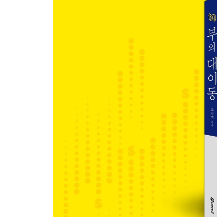
-차별적 성장 기조는 계속될 것인가?
위안화의 인기는 왜 시들해졌나
-왜 모두가 ‘위안화 투자’를 외쳤을까?
-한국과 중국 간의 특수성을 고려해야
펀더멘털이 강한 한국 원화의 매력
-이머징 국가들의 힘겨운 경기 부양
-‘IMF 사태’의 아픈 기억
-외환위기의 발생 원인과 과정
-한국 경제, 그때와 무엇이 어떻게 다른가?
-한국 국채의 매력: 구조적 무역 흑자
-한국 국채의 매력: 환율의 안정성
‘달러 스마일’로 보는 달러의 미래
-9.11 테러 이후 늘어난 달러 유동성
-‘달러 스마일’의 진짜 의미