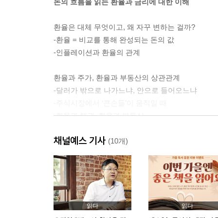
돈의 흐름을 읽는 환율과 금리에 대한 이해
환율은 대체 무엇이고, 왜 자꾸 변하는 걸까?
-환율 = 비교를 통해 완성되는 돈의 값
-인플레이션과 환율의 관계
환율과 주가, 환율과 부동산의 상관관계
-달러가 밖으로 나가느냐, 안으로 들어오느냐
-주식시장에서 ‘큰손들’이 움직일 때
-환율과 채권, 환율과 부동산
채널예스 기사
채권, 금리가 오를수록 가격은 떨어지는 이유
(10개)
-시중금리의 영향을 받는 국채
-국채 투자의 개념과 전략
-대규모 국채 발행과 금리 인상
기준금리 변동이 가져오는 나비효과
읽다
읽다
-과열과 냉각 사이, 절묘한 균형 잡기