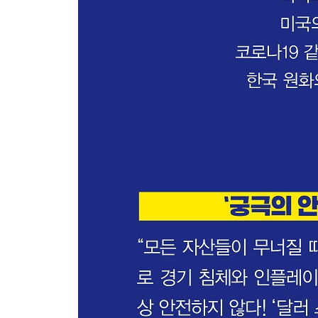
금은 안전 자산인가?
-안전 자산이 주식시장처럼 요동친다?
-궁극의 안전 자산, 달러
유가 전쟁으로 보는 ‘원자재 금’의 특성
-유가와 금값의 상관관계
-원자재시장이 가진 태생적 문제
-원유시장을 둘러싼 산유국들 간의 전쟁
-공급 과잉과 수요의 위축이 가져온 카오스
-원자재로서의 금이 가진 투자 매력은?
-귀금속으로서의 금
시장을 움직이는 실물 화폐, 금의 비밀
-금본위제의 탄생과 금 가격 상승의 역사
-달러 수요에 따라 달라지는 금의 가격
-달러 가치의 상승은 금의 악재
-주식시장과 함께 다시 반등하다
-반복되는 역사 속에서 금을 바라보라