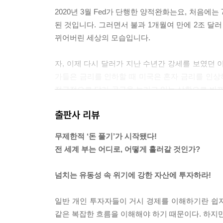
2020년 3월 Fed가 단행한 양적완화는요, 처음에
된 것입니다. 그러면서 불과 1개월여 만에 2조 달러
뀌어버린 세상의 모습입니다.
자, 이제 다시 달러가 지난 수년간 강세를 보였던 이
가들은 금리를 인하할 때 미국은 혼자 금리를 인상
적극적으로 달러 공급을 늘리고 있는 상황으로 바뀌
니다.
출판사 리뷰
--- p.88
무제한적 ‘돈 풀기’가 시작됐다!
외국인 투자자들은 환율 변동이 크지 않은 국가의 
전 세계 부는 어디로, 어떻게 흘러갈 것인가?
단행하지 않았죠. 달러 초강세 국면에서도 마구잡이 
자자들에게 한국 원화는 안정적이라는 인식이, 아니 
넘치는 유동성 속 위기에 강한 자산에 투자하라!
라 쌓아가는 거겠죠. 한국 국채에 대한 안정적인 수
국인 투자자들의 수요 증가에 한 몫을 하게 되는 겁
일반 개인 투자자들이 거시 경제를 이해하기란 쉽지
--- p.134~135
같은 복잡한 흐름을 이해해야 하기 때문이다. 하지만