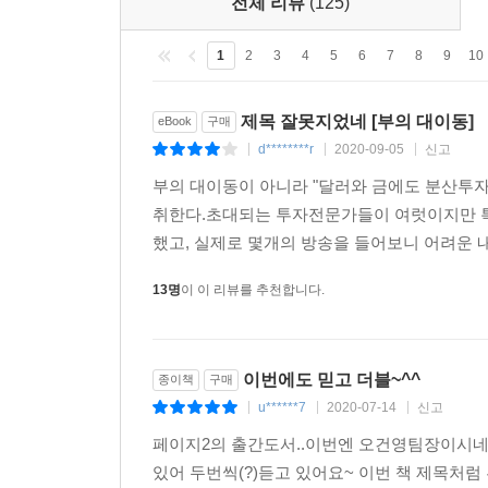
전체 리뷰
(125)
1
2
3
4
5
6
7
8
9
10
제목 잘못지었네 [부의 대이동]
eBook
구매
d********r
2020-09-05
신고
|
|
|
부의 대이동이 아니라 "달러와 금에도 분산투자
취한다.초대되는 투자전문가들이 여럿이지만 특
했고, 실제로 몇개의 방송을 들어보니 어려운 
13명
이 이 리뷰를 추천합니다.
이번에도 믿고 더블~^^
종이책
구매
u******7
2020-07-14
신고
|
|
|
페이지2의 출간도서..이번엔 오건영팀장이시네
있어 두번씩(?)듣고 있어요~ 이번 책 제목처