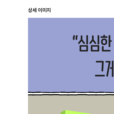
SNS는 재미로 한다 133
상세 이미지
잘난 척 좀 하자 138
퇴근 후에는 한강에 간다 143
책상 잘 쓰는 법 147
체력이 재력 151
나 혼자 논다 157
하고 싶지만 안 하고 있는 일들 162
요즘의 금언 168
결정 느림보 탈피하기 174
꿈인데 뭐 어때 179
가장 빛나는 글감은 사람
넌 작가가 될 거야 187
서점에서 가장 낡은 책을 사는 사람 192
달달한 말만 듣고 싶어 196
편지를 쓴다 203
조카와 북클럽 208