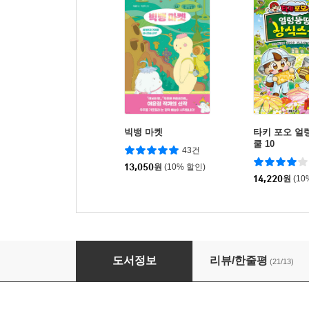
빅뱅 마켓
타키 포오 얼
쿨 10
43건
13,050
원
(10% 할인)
14,220
원
(10
심심과 열심
도서정보
리뷰/한줄평
(21/13)