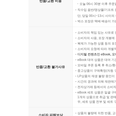
반품/교환 비용
오늘 06시 30분 이후 주문
직수입 음반/영상물/기프트 
단, 당일 00시~13시 사이
박스 포장은 택배 배송이 가
소비자의 책임 있는 사유로 
소비자의 사용, 포장 개봉에 
복제가 가능한 상품 등의 포장을 
소비자의 요청에 따라 개별
디지털 컨텐츠인 eBook, 
eBook 대여 상품은 대여 기
모바일 쿠폰 등록 후 취소/환
반품/교환 불가사유
중고상품이 구매확정(자동 
LP상품의 재생 불량 원인이 기
시간의 경과에 의해 재판매가
전자상거래 등에서의 소비자
eBook 세트 상품은 일괄 
1개의 상품으로 취급 및 판매
우, 세트 상품 전부 및 세트
상품의 불량에 의한 반품, 교
소비자 피해보상