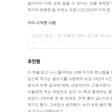
걸어가야 더욱 오래 걸을 수 있다는 것을 체득한 덕
는 자괴감에 대해 써야 하나? 요즘 매일 집에만 처
작가의 유쾌한 말 속에는 오랜 시간 단단히 다져 온
며 한 장 한 장 넘기다 보니, 그 안에는 내가 보내
영화 속 대사, 도서관에서 갑자기 떠오른 생각……. 
이미 시작한 사람
보자, 하는 이야기들. 나는 이렇게 살고 있는데요, 
리들. 내 일기장엔 에세이의 초고가 잔뜩 들어 있었
『심심과 열심』의 프롤로그부터 김신회 작가는 
좋겠다고 말한다. 언제나 본격적으로 시작하기 전이 
--- p.47, 「일기는 초고가 된다」 중에서
경험해 본 적 있을 것이다. 시작을 망설이는 이들
서술하는 대신, 글쓰기를 둘러싼 고민의 흐름을 풀어
추천평
뭔가를 포기하는 마음, 지속하기 위해 몸을 단련하고
사람이라면 이미 시작한 사람이다. 이미 시작한 사람
이 책을 읽고 나니 좋아하는 선배 작가와 한나절을 보
김신회 작가는 글쓰기를 사랑하며 보낸 13년의 시간에
걱정 많은 사람의 세밀한 진심
방식과 하루 일과에 대해, 근로자이자 고용자로서 
이들에게 주는 처방전도 있다. 이 책과 함께하는 동
걱정이 많은 사람은 같은 상황을 두고 몇 번이고
보았다. (여러분 꼭 해 보세요. 무척 흥이 납니다
않았을까? 김신회 작가 역시 걱정이 많은 사람이
적기도 했다. 그러면서 생각했다. 쓰다 보면 볕이 
부치지 못하는 사람이고 사람들을 깔깔 웃게 해 
수 있으니 다행이라고.