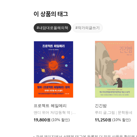
이 상품의 태그
#내맘대로올해의책
#작가의글쓰기
프로젝트 헤일메리
긴긴밤
앤디 위어 저/강동혁 역
알에이치코리아(RHK)
루리 글,그림
문학동네
|
|
19,800
원
(10% 할인)
11,250
원
(10% 할인)
검색 페이지에서 선택된 태그에 등록된 더 많은 상품을 확인해 