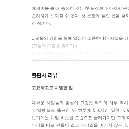
에세이를 쓸 때 중요한 것은 첫 문장보다 마지막 문
초라하게 느껴질 수 있다. 첫 문장에 들인 힘을 끝
런 식이다.
1 오늘의 경험을 통해 일상은 소중하다는 사실을 깨
(오늘의 깨달음 밝히기.)
2 이 마음을 잊지 않고 더 나은 내가 되어야겠다.
(되고 싶은 나에 대해 말하기.)
3 앞으로도 이 같은 열정을 계속 간직하고 싶다.
출판사 리뷰
(간직하고 싶은 것 굳이 알려 주기.)
4 내가 가진 것에 감사하고 기뻐하는 삶을 살고 싶다
고요하고도 치열한 일
(갑자기 분위기 종교 집회.)
5 나는 느꼈다. 우리를 움직이는 것은 인간에 대한 
대부분 사람들의 일상이 그렇듯 작가의 하루 역시
(그만해…….)
‘작업방’으로 출근한 뒤 하루에 5~6시간 일한다
--- p.29~30, 「첫 문장보다 끝 문장」 중에서
보기에는 매일 비슷한 모습으로 굴러가지만 그의 마
마감을 따로 만들어 결코 마감일을 어기지 않는다.
오랜만에 찾아온 일거리가 반가웠음에도 무슨 글을 써