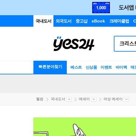
국내도서
외국도서
중고샵
eBook
크레마클럽
C
빠른분야찾기
베스트
신상품
이벤트
바이백
매
웰컴
국내도서
에세이
여성 에세이