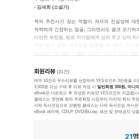
상대를 향해 있기에 김신회 작가가 가만가만 써 
- 김세희 (소설가)
원고료를 먼저 묻는 것, 익명을 상정하고 썼음에도 
없을지 말들을 헤아리는 일은 글을 쓸 때 고려해야
책의 추천사가 갖는 역할이 저자의 진실성에 대
일을 어떻게 시작해야 할지, 더 나아가 그것을 지
역력하게 긴장하는 얼굴, 그러면서도 결코 포기하지 
가장 깊은 생각들을 마침내 독자들과 나누려 한다.
다양한 부침들, 동료 작가들에게 상처 주고 싶어 하
거짓 없이 모두 진실임을 보증할 수 있다. 그리
과장하는 일 없이 진실과 진심만 가지고 자기 글을 
되어야 좋은 글을 쓴다는 말에 늘 회의적이지만 이 
- 요조 (뮤지션, 작가)
회원리뷰
(21건)
매주 10건의 우수리뷰를 선정하여 YES포인트 3만원을 드
3,000원 이상 구매 후 리뷰 작성 시
일반회원 300원, 마니아
eBook은 다운로드 후 작성한 리뷰만 YES포인트 지급됩니
클래스는 첫번째 회차 주문확정 시점부터 마지막 회차 주문
사락 독서모임으로 진행된 클래스는 사락 독서모임 게시판
eBook 페이백, CD/LP, DVD/Blu-ray, 패션 및 판매금
21
명