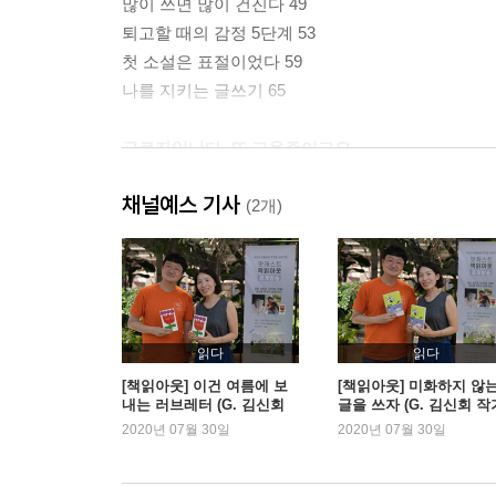
많이 쓰면 많이 건진다 49
퇴고할 때의 감정 5단계 53
첫 소설은 표절이었다 59
나를 지키는 글쓰기 65
근로자입니다, 또 고용주이고요
사실은 글 쓰는 일 따위 그만두고 싶었다 77
채널예스 기사
매일 출근하는 방 84
(2개)
마감은 약속 89
복지에 힘쓸수록 신나서 일한다 94
책이 안 팔릴 때 작가가 하는 생각 99
돈 이야기를 먼저 합시다 104
언니, 그건 지난 책이잖아요 111
읽다
읽다
지금 내 이야기를 하면 된다 115
[책읽아웃] 이건 여름에 보
[책읽아웃] 미화하지 않
내는 러브레터 (G. 김신회
글을 쓰자 (G. 김신회 작
하기 싫은 일을 안 할 수 있는 것도 특권 120
작가)
2020년 07월 30일
2020년 07월 30일
개나 소나 쓴다 125
에세이는 사소함을 이야기하는 글