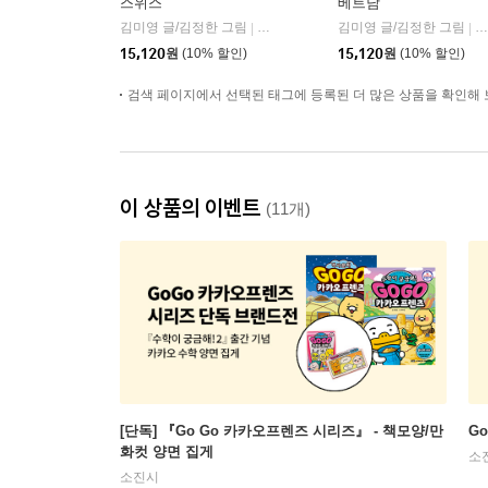
스위스
베트남
김미영 글/김정한 그림
아울북
김미영 글/김정한 그림
아
|
|
15,120
원
(10% 할인)
15,120
원
(10% 할인)
검색 페이지에서 선택된 태그에 등록된 더 많은 상품을 확인해 
이 상품의 이벤트
(11개)
[단독] 『Go Go 카카오프렌즈 시리즈』 - 책모양/만
G
화컷 양면 집게
소
소진시