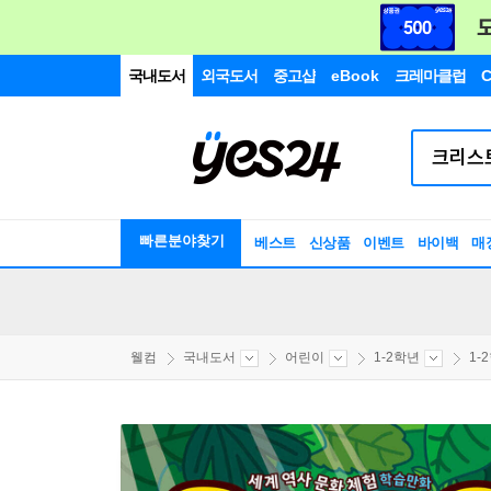
국내도서
외국도서
중고샵
eBook
크레마클럽
C
빠른분야찾기
베스트
신상품
이벤트
바이백
매
웰컴
국내도서
어린이
1-2학년
1-