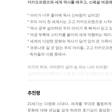
카카오프렌즈와 세계 역사를 배우고, 스페셜 여권에
* 아이가 너무 좋아해 독서 신바람이 났어요!
* 우리 아이 첫 세계사는 고고 카카오프렌즈로 시
* 역사 공부 싫어하던 우리 아이가 푹 빠져서 읽고 
* 여권 부록에 스티커를 붙이며 세계 여행하는 재미
* 세계의 다양한 문화와 역사가 담겨 있어 온 가족이
* 코로나로 갈 곳 없는 우리 아이들, 고고 카카오프
- 독자들의 서평 중에서-
지구의 허파, 아마존이 살아 숨 쉬는 나라 브라질!
남아메리카 대륙에서 가장 큰 나라 브라질에서 역사
‘만약 내가 나폴레옹이었다면…?’ ‘만약 내가 히틀러
추천평
호기심에서 기획되었다. 카카오프렌즈와 함께 상상
나도 모르는 사이 머릿속에 쏙쏙 저장되어 있을 것이
21세기는 다원화 시대다. 세계를 무대로 활동하
문화에 대해 관심을 갖게 하려면 호기심이 왕성한 