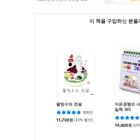
이 책을 구입하신 분
팥빙수의 전설
이은경쌤의 
일력 365
308건
11,700
원
(10% 할인)
19,800
원
(10