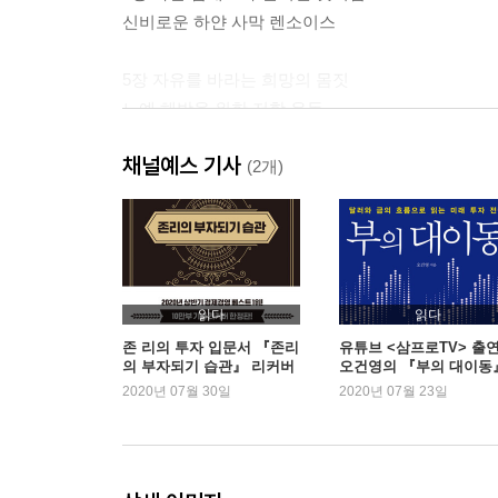
신비로운 하얀 사막 렌소이스
5장 자유를 바라는 희망의 몸짓
노예 해방을 위한 저항 운동
채널예스 기사
6장 희망의 벽화 프로젝트
(2개)
브라질 빈민촌과 구원의 예수상
7장 삼바의 열정 속으로 GO GO!
전 세계를 매혹시킨 삼바 카니발
읽다
읽다
8장 브라질의 보물, 전설의 펠레
존 리의 투자 입문서 『존리
유튜브 <삼프로TV> 출
의 부자되기 습관』 리커버
오건영의 『부의 대이동
브라질 국민들의 축구 사랑
한정판 1위
새로운 1위
2020년 07월 30일
2020년 07월 23일
부록 _ 컬러링/연표