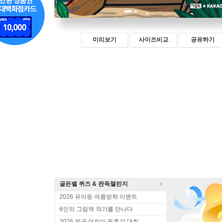
미리보기
사이즈비교
공유하기
골든벨 퀴즈 & 완독챌린지
2026 유아동 여름방학 이벤트
6인의 그림책 작가를 만나다
2026 전국 어린이 독후감 대회