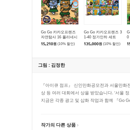
Go Go 카카오프렌즈
Go Go 카카오프렌즈 3
G
자연탐사 16 폴리네시
1-40 정가인하 세트
0
아 제도
15,210
원
(10% 할인)
135,000
원
(10% 할인)
1
그림 :
김정한
『아이큐 점프』 신인만화공모전과 서울만화전, 
상 등 여러 대회에서 상을 받았습니다. ‘서울 
지금은 각종 광고 및 삽화 작업과 함께 『Go 
작가의 다른 상품