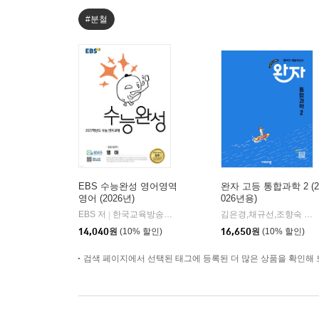
#분철
EBS 수능완성 영어영역
완자 고등 통합과학 2 (2
영어 (2026년)
026년용)
EBS 저
한국교육방송공사
김은경,채규선,조향숙 등저
|
14,040
원
(10% 할인)
16,650
원
(10% 할인)
검색 페이지에서 선택된 태그에 등록된 더 많은 상품을 확인해 