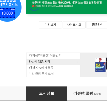
미리보기
사이즈비교
공유하기
[대학생X취준생] 여름방학
하반기 채용 시작
YBM X 농심 배홍동
기간 한정 특가 도서
네이티브는 쉬운 중국어로 말한다 200 대화 편
도서정보
리뷰/한줄평
(10/6)