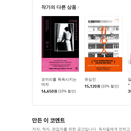
작가의 다른 상품
코끼리를 목욕시키는
유심인
여자
+
15,120
원
(10% 할인)
집
16,650
원
(10% 할인)
3
만든 이 코멘트
저자, 역자, 편집자를 위한 공간입니다. 독자들에게 전하고