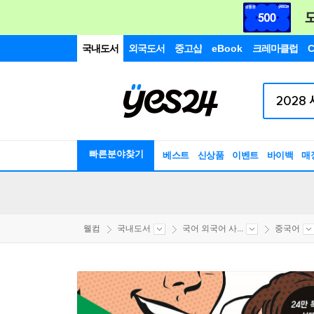
국내도서
외국도서
중고샵
eBook
크레마클럽
C
빠른분야찾기
베스트
신상품
이벤트
바이백
매
웰컴
국내도서
국어 외국어 사...
중국어