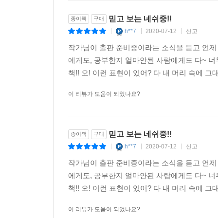
문장뿐 아니라 우리말 해석까지 녹음했습니다. 중국
(www.gilbut.co.kr)에서 무료로 다운로드 받거
믿고 보는 네쉬중!!
종이책
구매
[1단계] 회화 듣기 중국인 회화
h**7
2020-07-12
신고
|
|
|
[2단계] 회화 연습 (한 문장씩) 우리말 해석 → 답
작가님이 출판 준비중이라는 소식을 듣고 언제 
A 대사 듣기 → B 역할 하기 → A 대사 듣기 → B 
에게도, 공부한지 얼마안된 사람에게도 다~ 너
A 역할 하기 → B 대사 듣기 → A 역할 하기 → B 
책!! 오! 이런 표현이 있어? 다 내 머리 속에 
이 리뷰가 도움이 되었나요?
믿고 보는 네쉬중!!
종이책
구매
h**7
2020-07-12
신고
|
|
|
작가님이 출판 준비중이라는 소식을 듣고 언제 
에게도, 공부한지 얼마안된 사람에게도 다~ 너
책!! 오! 이런 표현이 있어? 다 내 머리 속에 
이 리뷰가 도움이 되었나요?