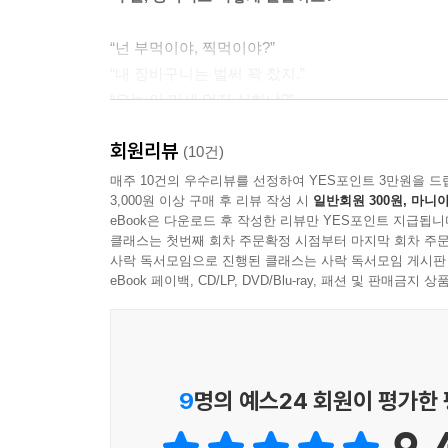
“넌 부먹이야, 찍먹이야?”
“내 장바구니는 벌써 꽉 찼지.”
“오늘 이 미세 먼지 실화냐?”
“또 텅장 됐다니까.”
회원리뷰
“혹시 탈덕하려는 건 아니지?”
(10건)
“‘좋아요’ 좀 눌러줘.”
매주 10건의 우수리뷰를 선정하여 YES포인트 3만원을 드
3,000원 이상 구매 후 리뷰 작성 시
일반회원 300원, 마니아
“언박싱 영상 좀 찍고.”
eBook은 다운로드 후 작성한 리뷰만 YES포인트 지급됩니
클래스는 첫번째 회차 주문확정 시점부터 마지막 회차 주문
내가 요새 자주 쓰는 표현들이 중국어로 궁금하다면
사락 독서모임으로 진행된 클래스는 사락 독서모임 게시판
eBook 페이백, CD/LP, DVD/Blu-ray, 패션 및 판매금
친구끼리 쓰는 일상 중국어, 최신 유행어, 요즘
말한다 - 1000문장 편》에 이어 이번에는 ‘200대화 
9
명의 예스24 회원이 평가한
1. 파워블로거 ‘차라’가 쓴 생활 밀착형 중국어!
중국어 번역가이자 파워블로거로 활동 중인 ‘차라’의