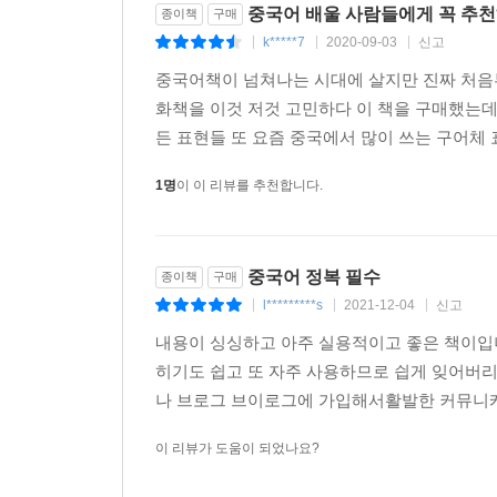
책 없이 듣는 것만으로도 중국어를 공부할 수 있도록
중국어 배울 사람들에게 꼭 추천
종이책
구매
혼자서도 회화를 연습할 수 있도록 롤플레잉 mp3 
k*****7
2020-09-03
신고
|
|
|
중국어책이 넘쳐나는 시대에 살지만 진짜 처음부
6. ‘망각방지장치’로 복습도 제대로!
화책을 이것 저것 고민하다 이 책을 구매했는데
10개 대화를 공부하고 표현 복습, 20개 대화를
든 표현들 또 요즘 중국에서 많이 쓰는 구어체 
잡아줍니다.
1명
이 이 리뷰를 추천합니다.
※ 이런 분께 추천합니다! ※
- 현지에서 진짜 통하는 중국어를 배우고 싶은 분
- 중국인 친구와 캐주얼한 대화를 나누고 싶은 분
중국어 정복 필수
종이책
구매
- 자연스러운 중국어를 구사하고 싶은 분
l*********s
2021-12-04
신고
|
|
|
- 네이티브처럼 말하고 싶은 유학생, 현지 생활자
내용이 싱싱하고 아주 실용적이고 좋은 책이입
히기도 쉽고 또 자주 사용하므로 싑게 잊어버리
나 브로그 브이로그에 가입해서활발한 커뮤니케
※ mp3 파일 활용법
이 리뷰가 도움이 되었나요?
책에 수록된 모든 문장은 중국인 베테랑 성우의 목