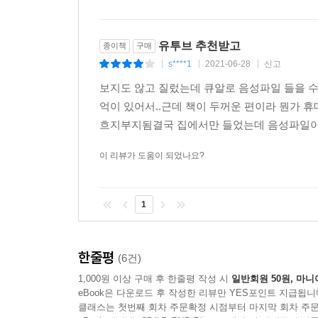
유투브 추천받고
종이책
구매
s****1
2021-06-28
신고
|
|
|
보지도 않고 질렀는데 큐알로 음성파일 들을 
억이 있어서..근데 책이 두꺼운 편이라 뭔가
흐지부지됨결국 집에서만 들었는데 음성파일이
이 리뷰가 도움이 되었나요?
1
한줄평
(6건)
1,000원 이상 구매 후 한줄평 작성 시
일반회원 50원, 마니
eBook은 다운로드 후 작성한 리뷰만 YES포인트 지급됩니
클래스는 첫번째 회차 주문확정 시점부터 마지막 회차 주문