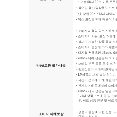
오늘 06시 30분 이후 주문
직수입 음반/영상물/기프트 
단, 당일 00시~13시 사이
박스 포장은 택배 배송이 가
소비자의 책임 있는 사유로 
소비자의 사용, 포장 개봉에 
복제가 가능한 상품 등의 포장을 
소비자의 요청에 따라 개별
디지털 컨텐츠인 eBook, 
eBook 대여 상품은 대여 기
모바일 쿠폰 등록 후 취소/환
반품/교환 불가사유
중고상품이 구매확정(자동 
LP상품의 재생 불량 원인이 기
시간의 경과에 의해 재판매가
전자상거래 등에서의 소비자
eBook 세트 상품은 일괄 
1개의 상품으로 취급 및 판매
우, 세트 상품 전부 및 세트
상품의 불량에 의한 반품, 교
소비자 피해보상
준하여 처리됨