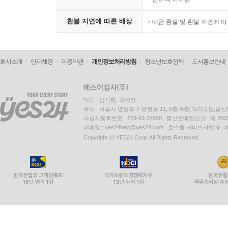
환불 지연에 따른 배상
대금 환불 및 환불 지연에 
회사소개
인재채용
이용약관
개인정보처리방침
청소년보호정책
도서홍보안내
대표 : 김석환, 최세라
주소 : 서울시 영등포구 은행로 11, 5층~6층(여의도동,일신
사업자등록번호 : 229-81-37000 통신판매업신고 : 제 200
이메일 : yes24help@yes24.com 호스팅 서비스사업자 :
Copyright ⓒ YES24 Corp. All Rights Reserved.