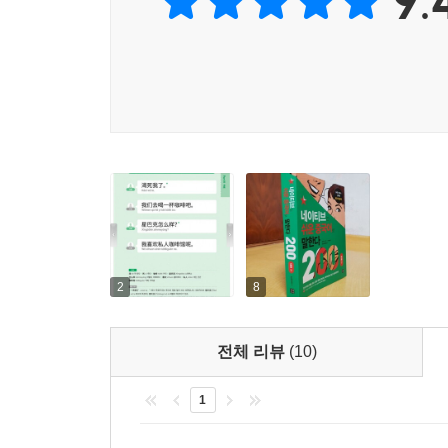
9.
대응으로 만든 어색한 중국어, 교과서에 나오는 딱
2. 20~30대의 일상을 그대로 담은 짧은 대화!
카페, 쇼핑, 다이어트, 연애, SNS 등 20~30
200개를 담았습니다.
3. 하루 5분, 대화문 1개씩 !
회화 책에 들어가는 다이얼로그는 문장도 길고 양이 
5분만 투자하면 1개의 짧은 대화문을 익힐 수 있는
익히면서 중국어 습관을 들이세요!
2
8
4. 차라의 꿀팁 대방출!
그저 표현만 알려주고 끝이 아니다! 중국어 표현을 
전체 리뷰
(10)
정보를 모아 모아 정리한 ‘차라의 속닥속닥’ 코너
끌어올려보세요!
1
5. 혼자서도 회화 연습이 가능한 mp3 파일!