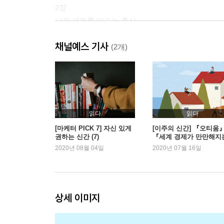
2장
나의 세계를 만드는 휴식
“나는 찾는 것이 아니라 만들어가는 것”
채널예스 기사
(2개)
1. 삶은 새롭게 창조되어야 한다
2. 외부에서 내부로 의식의 전환
3. 나라고 왜 원하는 삶을 살지 못한다는 말인가
4. 나만의 취향을 만들다
5. 최고의 나를 만나는 시간, 오티움
읽다
읽다
[마케터 PICK 7] 자신 있게
[이주의 신간] 『오티움
권하는 신간 (7)
『세계 경제가 만만해지
3장
책』 외
2020년 08월 04일
2020년 07월 16일
나만의 오티움을 찾는 방법
“일에서 벗어나 진짜 나를 발견하다”
1. 어느 날 문득 찾아오다: 우연한 이끌림
상세 이미지
2. 묻고 또 물으면 찾게 된다: 자기 탐색
3. 나를 비춰주는 또 하나의 거울: 가족 연구