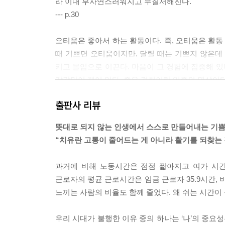
라 이내 부자연스러워지고 무질서해진다.
--- p.30
오티움은 좋아서 하는 활동이다. 즉, 오티움은 활동
때 기쁘면 오티움이지만, 달릴 때는 기쁘지 않은데 
키고 몰입으로 이끈다. 마음이 그 경험에 집중해 있
감각만이 깨어 있다. 좋은 경험이란 일종의 명상이다
--- p.55~56
출판사 리뷰
오티움은 경험이 아니라 체험이다. 오티움 활동은 
뜻대로 되지 않는 인생에서 스스로 만들어내는 기쁨의
티움은 ‘최고의 나’를 만나는 시간이 된다. 그것은 
“치유란 고통이 줄어드는 게 아니라 활기를 되찾는
--- p.102
과거에 비해 노동시간은 점점 짧아지고 여가 시간은 
한 사람이 영혼에 기쁨을 가져다주는 오티움을 만나
근로자의 평균 근로시간은 임금 근로자 35.9시간, 비
사랑하게 되면 그 대상을 사랑하는 나 또한 바뀌게
느끼는 사람의 비율도 함께 줄었다. 왜 쉬는 시간이
태도, 기본적인 감정선, 충동이나 감정에 대한 조절
뀌었다기보다 본연의 자신을 찾아가는 것인지도 모
우리 시대가 불행한 이유 중의 하나는 ‘나’의 중요
--- p.156