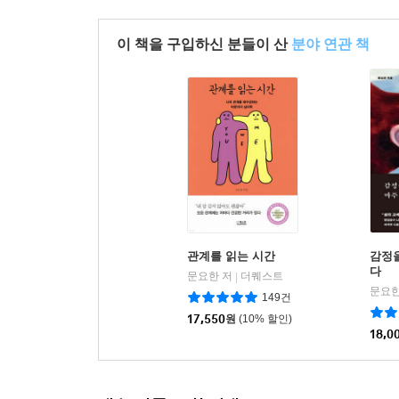
이 책을 구입하신 분들이 산
분야 연관 책
관계를 읽는 시간
감정
다
문요한 저
더퀘스트
|
문요한
149건
17,550
원
(10% 할인)
18,0