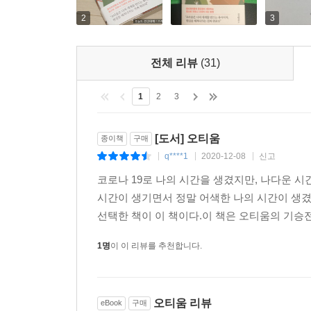
오티움을 시작하면, 특정 관심사로 인해 나의 세
감독이 생겨나고, 영화에 대해 공부를 하며, 시
2
3
이러한 활동을 통해 같은 취향을 공유하는 사람들
깊어진다.
전체 리뷰
(31)
휴식이 성장이 되는 시간,
1
2
3
오티움을 시작하면
[도서] 오티움
종이책
구매
· 내가 좋아하는 것을 발견하게 된다
q****1
2020-12-08
신고
|
|
|
· 외부로 향했던 주의가 온전히 내부로 향한다
코로나 19로 나의 시간을 생겼지만, 나다운 
· 순수한 몰입의 즐거움을 느끼게 된다
시간이 생기면서 정말 어색한 나의 시간이 생겼
· 일상에 활기가 생겨난다
선택한 책이 이 책이다.이 책은 오티움의 기승전결
· 나만의 색깔과 향기를 갖게 된다
· 관심사로 인해 자기 세계와 인간관계가 확장된다
1명
이 이 리뷰를 추천합니다.
· 일과 여가 사이 균형이 이루어진다
· 나를 위로하고 인생에 버틸 힘이 생긴다
· 지금 이 순간에 행복할 수 있다
오티움 리뷰
eBook
구매