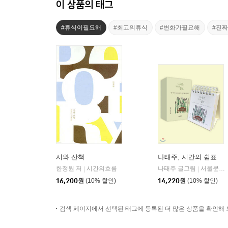
이 상품의 태그
#휴식이필요해
#최고의휴식
#변화가필요해
#진
시와 산책
나태주, 시간의 쉼표
한정원 저
시간의흐름
나태주 글그림
서울문화사
|
|
16,200
원
(10% 할인)
14,220
원
(10% 할인)
검색 페이지에서 선택된 태그에 등록된 더 많은 상품을 확인해 