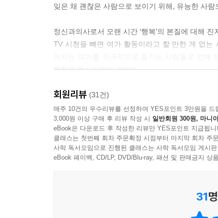
잊은 채 괜찮은 사람으로 보이기 위해, 유능한 사
자기 위로의 핵심은 ‘스스로 만들어내는 기쁨’이다.
정신과의사로서 오랜 시간 ‘행복’의 본질에 대해 진
동이 바로 오티움이다. 그렇게 보면 오티움은 일종의
TV 시청을 빼면 여가 활동이라고 할 만한 게 없는
고 하더라도 오티움이 있는 사람들은 오티움 활동을
저자는 여가를 적극적으로 즐기는 사람들로 인해 
있는가?
행복의 핵심이었던 것이다.
--- p.171
회원리뷰
저자는 ‘내적 기쁨을 주는 능동적 여가 활동’을 한
(31건)
우리가 일반적으로 생각하는 취미의 개념을 뛰어넘는다
매주 10건의 우수리뷰를 선정하여 YES포인트 3만원을 드
3,000원 이상 구매 후 리뷰 작성 시
일반회원 300원, 마니아
자체로 즐거움을 느끼고, 꾸준히 하며, 점차 깊이
eBook은 다운로드 후 작성한 리뷰만 YES포인트 지급됩니
순간에 행복한 사람들의 비밀은 나만의 오티움을 통
클래스는 첫번째 회차 주문확정 시점부터 마지막 회차 주문
사락 독서모임으로 진행된 클래스는 사락 독서모임 게시판
정신과전문의 문요한이 제안하는 지금 이 시대의 쉬
eBook 페이백, CD/LP, DVD/Blu-ray, 패션 및 판매금
“놀이가 사라지면 삶은 시들고 정신은 병든다”
31
명
어떤 사람은 주말이면 자전거로 100킬로미터를 달
입는 옷을 직접 만들고, 또 다른 사람은 주말마다