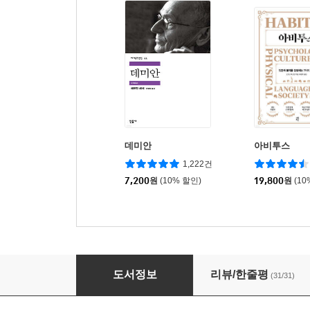
데미안
아비투스
1,222건
7,200
원
(10% 할인)
19,800
원
(10
오티움
도서정보
리뷰/한줄평
(31/31)