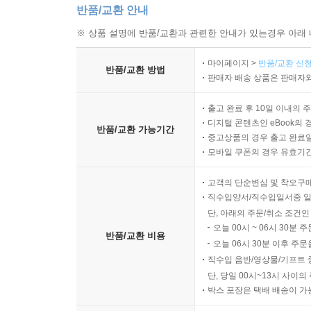
반품/교환 안내
※ 상품 설명에 반품/교환과 관련한 안내가 있는경우 아래 
마이페이지 >
반품/교환 신청
반품/교환 방법
판매자 배송 상품은 판매자와
출고 완료 후 10일 이내의 
디지털 콘텐츠인 eBook의 
반품/교환 가능기간
중고상품의 경우 출고 완료일
모바일 쿠폰의 경우 유효기간(
고객의 단순변심 및 착오구
직수입양서/직수입일서중 일
단, 아래의 주문/취소 조건인
오늘 00시 ~ 06시 30분 
반품/교환 비용
오늘 06시 30분 이후 주문
직수입 음반/영상물/기프트 
단, 당일 00시~13시 사이
박스 포장은 택배 배송이 가