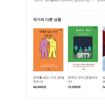
[읽다]
"게으름에서 벗어나고 싶으신가요?" -『굿바이, 
작가의 다른 상품
관계를 읽는 시간 (큰글
관계의 언어 (큰글자도
자도서)
서)
보
40,000
원
31,000
원
3