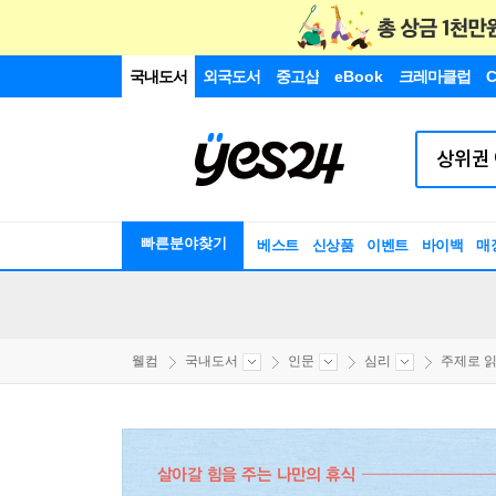
국내도서
외국도서
중고샵
eBook
크레마클럽
C
빠른분야찾기
베스트
신상품
이벤트
바이백
매
웰컴
국내도서
인문
심리
주제로 읽는