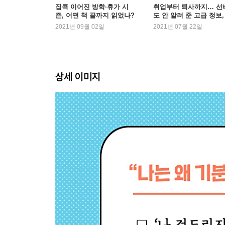
-나쁜 생각이 내 마음을 지옥으로 만든다
집콕 이어진 방학·휴가 시
취업부터 퇴사까지… 선
즌, 어떤 책 끝까지 읽었나?
도 안 알려 준 고급 정보,
-소중한 친구에게 하는 말을 나 자신에게도
'책'에서 찾는 MZ세대
2021년 09월 02일
2021년 07월 22일
-강의실을 눈물바다로 만든 수업
-‘재수 없는 날’에 대처하는 법
-스트레스는 나를 망치지 못한다
상세 이미지
4장_우리가 감정에 대해 오해하는 것들
-우울증 환자에게 “운동하라”는 조언이 무례한 이유
-할리우드 배우는 왜 죄책감에 시달렸을까
-기쁨도 슬픔도 생각보다 오래가지 않는다
-낙관적인 사람은 항상 같은 곳에서 넘어진다
-감정을 계속 억누르다 보면 생기는 일
5장_나쁜 감정으로부터 나를 지키는 연습
-불안감: 지나치게 깊이 생각하지 않아야 나를 지킨