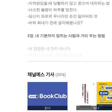
-지적받았을 때 당황하지 않고 웃으며 대처하는 법
-사소한 불평이 하루를 망친다
-당신이 와르르 무너지던 순간 잃어버린 것
-버럭 화내기 전에 생각해봤나요?
2장_내 기분까지 망치는 사람과 거리 두는 방법
-네 감정은 내 것이 아니다
-부정적인 사람, 나의 에너지 도둑
-막말하는 사람들의 흔한 착각
-실망을 잘 다뤄야 인간관계가 힘들지 않다
채널예스 기사
-“괜찮아, 그건 아주 자연스러운 감정이야.”
(10개)
3장_ 기분을 내 편으로 만들면 인생이 달라진다
-내가 아니면 누가 나를 챙겨줄까
-자세를 바꾸는 것만으로 기분이 바뀐다
읽다
읽다