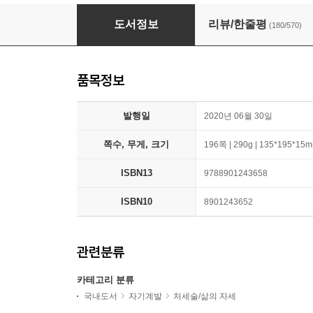
기분이 태도가 되지 않게
도서정보
리뷰/한줄평
(180/570)
품목정보
발행일
2020년 06월 30일
쪽수, 무게, 크기
196쪽 | 290g | 135*195*15
ISBN13
9788901243658
ISBN10
8901243652
관련분류
카테고리 분류
국내도서
자기계발
처세술/삶의 자세