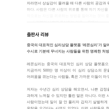
자라면서 상실감이 몰려올 때 다른 사람의 공감과 
하다. 사람은 다른 사람의 위로를 통해 자기 자신을
적으로는 자신을 위로하는 방법을 알아가는 것이 좋
--- 「 기분이 나쁘면 폭식하는 이유」 중에서
출판사 리뷰
누구나 부정적인 감정을 느끼는 것에 대해 걱정한다
제가 있다고 인식한다. 하지만 다양한 감정이 올라
중국의 대표적인 심리상담 플랫폼 ‘레몬심리’가 알
도 말이다. 오히려 유쾌하고 즐거운 감정 이외의 다
수시로 기분에 무너지는 사람들을 위한 명쾌한 처
--- 「 괜찮아, 그건 아주 자연스러운 감정이야」 
레몬심리는 중국의 대표적인 심리 상담 플랫폼으로
에너지 도둑이 나도 같은 불평을 해주기를, 자신의
지금까지 500만 명 이상이 이 심리 상담소의 
도 괜찮다. 습관적으로 남 욕하기, 문제 있으면 남 
어려움을 겪는다는 사람들, 혹은 가까운 이들이 마
--- 「부정적인 사람, 나의 에너지 도둑」 중에서
저자는 수년간 심리 상담을 해오면서, 나쁜 감정
과하게 느껴질 수 있지만 틀린 말은 아니다. 이런
사람이었는데 일이 잘 안 풀리자 갑자기 살벌하게
온탕을 오간다는 사연도 있었다. 이런 사람들은 