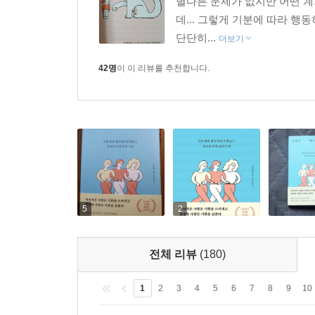
별다른 문제가 없지만 어떤 계
데... 그렇게 기분에 따라 행
단단히...
더보기
42명
이 이 리뷰를 추천합니다.
5
2
전체 리뷰
(180)
1
2
3
4
5
6
7
8
9
10