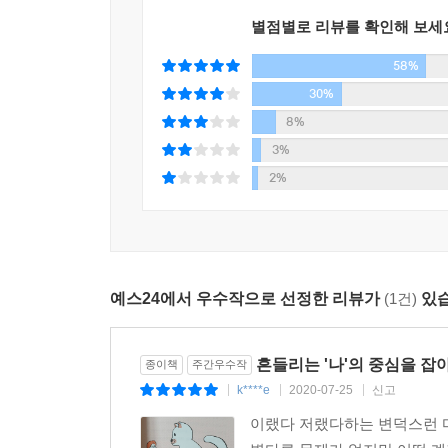
저자는 감정 관리를 배워야만 기분을 다스릴 수 
별점별로 리뷰를 확인해 보세
보여주고 싶은 모습을 보여줄 수 있기 때문이다. 
58%
대해 더 깊이 이야기한다. 감정이 우리를 어떻게
통제해야 한다는 이야기도 있고, 동시에 감정을 
30%
따라서 그것을 다루는 방법은 달라진다.
8%
3%
이제 당신이 자신의 감정의 근원을 찾아가고 부정적
2%
만들어 사용하는 방법을 알게 되면 후회가 사라지고
중국의 심리 분야 베스트셀러
예스24에서 우수작으로 선정한 리뷰가
(1건)
있습
★ 기분을 다스리고 다른 방식으로 말했더니 내가 
★ 마음이 힘들고 복잡할 때마다 찾게 되는 심리 지
★ 감정 관리를 배우면 인간관계가 쉬워지다.
흔들리는 '나'의 중심을 잡
종이책
주간우수작
k****e
2020-07-25
신고
|
|
|
이랬다 저랬다하는 변덕스런 마