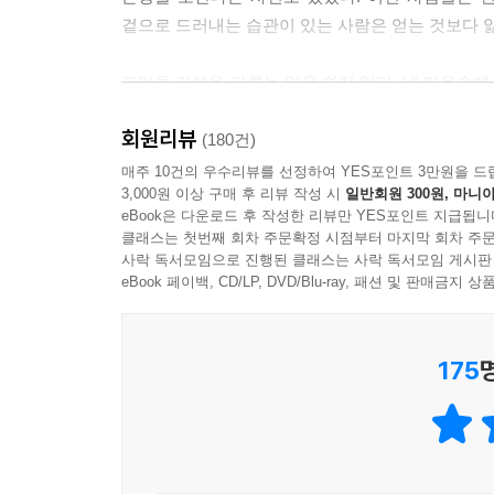
겉으로 드러내는 습관이 있는 사람은 얻는 것보다 잃
그만큼 기분을 다루는 일은 쉽지 않다. 내 마음속
탓에 감정을 돌볼 여유가 없다. 우리는 매일 회사 
회원리뷰
트집과 불만뿐이다. 집에서도 가족끼리 서로 오해하
(180건)
그러나 우리는 휘몰아치는 감정을 다루는 방법을 배
매주 10건의 우수리뷰를 선정하여 YES포인트 3만원을 드
3,000원 이상 구매 후 리뷰 작성 시
일반회원 300원, 마니아
eBook은 다운로드 후 작성한 리뷰만 YES포인트 지급됩니
“나는 왜 기분이 안 좋으면 다른 사람이 될까?”
클래스는 첫번째 회차 주문확정 시점부터 마지막 회차 주문
사락 독서모임으로 진행된 클래스는 사락 독서모임 게시판
내 기분이 내 맘대로 되지 않는 이유는
eBook 페이백, CD/LP, DVD/Blu-ray, 패션 및 판매금
감정을 제대로 다루지 못하기 때문이다
175
크고 작은 차이만 있을 뿐이지 누구나 기분을 드러
되면, 보여주고 싶지 않은 모습을 남들에게 보이게
지독한 후회가 이어진다. 나쁜 기분은 순간이지만,
내가 내 감정 하나 제대로 처리하지 못해 손해 보