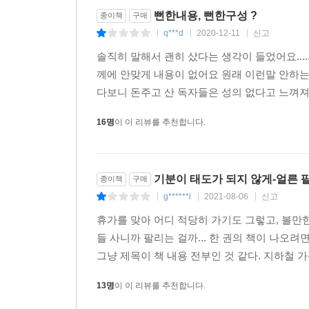
뻔한내용, 뻔한구성 ?
종이책
구매
q***d
2020-12-11
신고
|
|
|
솔직히 말해서 괜히 샀다는 생각이 들었어요...
께에 안맞게 내용이 없어요 원래 이런말 안
다보니 돈주고 산 독자들은 성의 없다고 느껴져요....
16명
이 이 리뷰를 추천합니다.
기분이 태도가 되지 않게-얼른
종이책
구매
g******i
2021-08-06
신고
|
|
|
휴가를 맞아 어디 적당히 가기도 그렇고, 볼만한
들 사니까 팔리는 걸까... 한 권의 책이 나오
그냥 제목이 책 내용 전부인 것 같다. 지하철 가
13명
이 이 리뷰를 추천합니다.