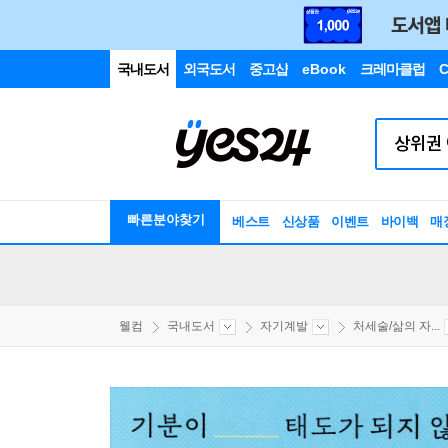
국내도서
외국도서
중고샵
eBook
크레마클럽
C
빠른분야찾기
베스트
신상품
이벤트
바이백
매
웰컴
국내도서
자기계발
처세술/삶의 자...