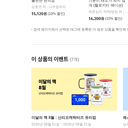
불편한 편의점
기분이 태도가 되지 않
게 (헬로키티 에디션)
김호연 저
나무옆의자
|
레몬심리 저/박영란 역
갤
|
15,120
원
(10% 할인)
16,200
원
(10% 할인)
검색 페이지에서 선택된 태그에 등록된 더 많은 상품을 확인해 
이 상품의 이벤트
(7개)
이달의 책 8월 : 산리오캐릭터즈 유리컵
예
2026년 08월 01일 ~ 2026년 08월 31일
상