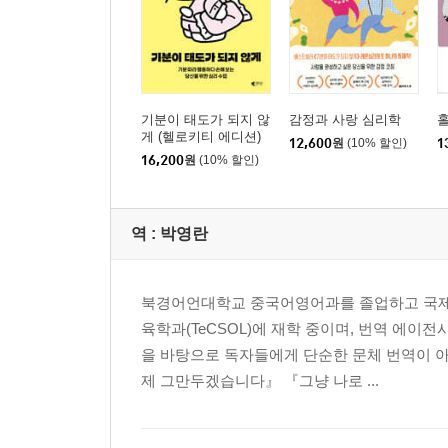
기분이 태도가 되지 않
감정과 사랑 심리학
게 (헬로키티 에디션)
12,600
원
(10% 할인)
1
16,200
원
(10% 할인)
역 :
박영란
북경어언대학교 중국어영어과를 졸업하고 국제
육학과(TeCSOL)에 재학 중이며, 번역 에이
을 바탕으로 독자들에게 단순한 문체 번역이 아닌
제 그만두겠습니다』 『그냥 나로 ...