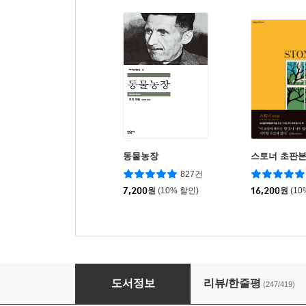
동물농장
스토너 초판
827건
7,200
원
(10% 할인)
16,200
원
(10
기나긴 이별
도서정보
리뷰/한줄평
(247/419)