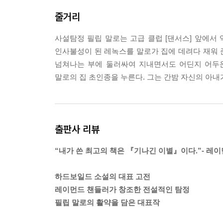
테 일거리를 만들어 주는 것뿐이에요. 변호사들이 
줄거리
--- p.476
사설탐정 필립 말로는 고급 클럽 [댄서스] 앞에서
「버니 선배는 아주 좋은 경찰이지만 너무 순진해서
인사불성이 된 레녹스를 말로가 집에 데려다 재워 준
노름판에서 월급이 털리면 도박을 금지하라고 하지
넘쳐나는 부에 둘러싸여 지내면서도 어딘지 어두운
금지해야겠네. 누가 호텔방에서 여자랑 뒹굴다가 잡
말로의 집 초인종을 누른다. 그는 간밤 자신의 아
「거 입 좀 닥쳐!」
「그래, 입 닥쳐야지. 나야 평범한 시민이니까. 정
썩어 빠진 정치인 패거리가 수두룩하니까. 범죄는
지. 물론 곤봉 들고 손수 치료하겠다고 설치는 경
출판사 리뷰
하는 대가요. 조직범죄는 조직화의 대가라고 해야겠
--- pp.531~532
“내가 쓴 최고의 책은 『기나긴 이별』이다.”- 레
우리는 작별 인사를 했다. 나는 택시가 안 보일 때
하드보일드 소설의 대표 고전
개 밑에 긴 갈색 머리카락 한 올이 남아 있었다. 가
레이먼드 챈들러가 창조한 전설적인 탐정
프랑스인들이 그런 느낌을 잘 표현했다. 젠장, 그 
필립 말로의 활약을 담은 대표작
이별을 할 때마다 조금씩 죽어 가네.