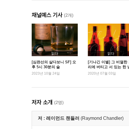
채널예스 기사
(2개)
읽다
읽다
[심완선의 살다보니 SF] 오
[기나긴 이별] 그 비열한
후 5시 30분의 술
리에 버티고 서 있는 한 
자의 초상
2023년 10월 24일
2020년 07월 03일
저자 소개
(2명)
저 :
레이먼드 챈들러
(Raymond Chandler)