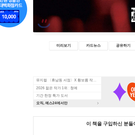
미리보기
카드뉴스
공유하기
뮤지컬 〈휴남동 서점〉X 황보름 작가 북토크
2026 젊은 작가 1위 : 청예
기간 한정 특가 도서
오직, 예스24에서만
이 책을 구입하신 분