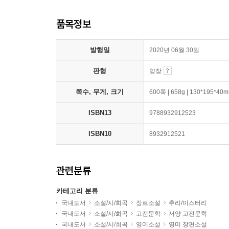
품목정보
발행일
2020년 06월 30일
판형
양장
쪽수, 무게, 크기
600쪽 | 658g | 130*195*40
ISBN13
9788932912523
ISBN10
8932912521
관련분류
카테고리 분류
국내도서
소설/시/희곡
장르소설
추리/미스터리
국내도서
소설/시/희곡
고전문학
서양 고전문학
국내도서
소설/시/희곡
영미소설
영미 장편소설