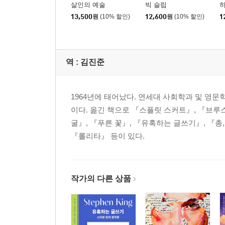
살인의 예술
빅 슬립
13,500
원
(10% 할인)
12,600
원
(10% 할인)
1
역 :
김진준
1964년에 태어났다. 연세대 사회학과 및 영
이다. 옮긴 책으로 『스플릿 스커트』, 『브루
굴』, 『푸른 꽃』, 『유혹하는 글쓰기』, 『총
『롤리타』 등이 있다.
작가의 다른 상품