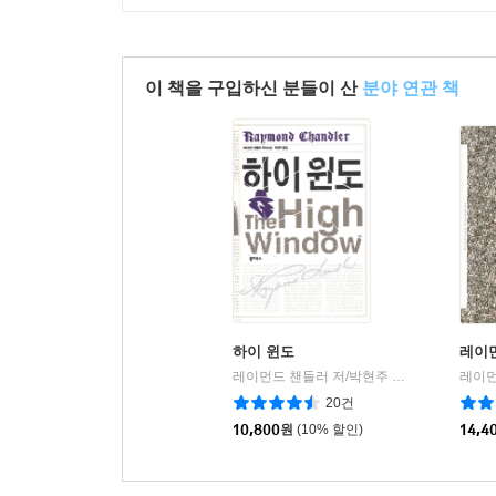
이 책을 구입하신 분들이 산
분야 연관 책
하이 윈도
레이
레이먼드 챈들러 저/박현주 역
북하우스
|
20건
10,800
원
(10% 할인)
14,4