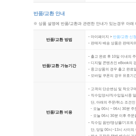
반품/교환 안내
※ 상품 설명에 반품/교환과 관련한 안내가 있는경우 아래 
마이페이지 >
반품/교환 신청
반품/교환 방법
판매자 배송 상품은 판매자와
출고 완료 후 10일 이내의 
디지털 콘텐츠인 eBook의 
반품/교환 가능기간
중고상품의 경우 출고 완료일
모바일 쿠폰의 경우 유효기간(
고객의 단순변심 및 착오구
직수입양서/직수입일서중 일
단, 아래의 주문/취소 조건인
오늘 00시 ~ 06시 30분 
반품/교환 비용
오늘 06시 30분 이후 주문
직수입 음반/영상물/기프트 
단, 당일 00시~13시 사이