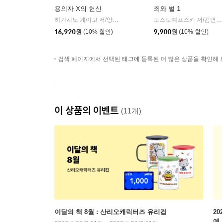
용의자 X의 헌신
죄와 벌 1
히가시노 게이고 저/양억관 역
재인
도스토예프스키 저/김연경 역
|
16,920
원
(10% 할인)
9,900
원
(10% 할인)
검색 페이지에서 선택된 태그에 등록된 더 많은 상품을 확인해 
이 상품의 이벤트
(11개)
이달의 책 8월 : 산리오캐릭터즈 유리컵
2
예