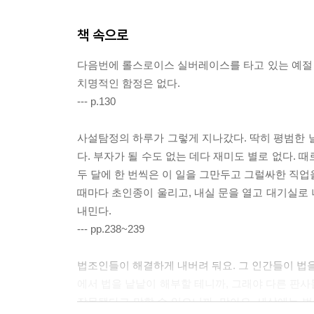
책 속으로
다음번에 롤스로이스 실버레이스를 타고 있는 예절
치명적인 함정은 없다.
--- p.130
사설탐정의 하루가 그렇게 지나갔다. 딱히 평범한 
다. 부자가 될 수도 없는 데다 재미도 별로 없다.
두 달에 한 번씩은 이 일을 그만두고 그럴싸한 직업
때마다 초인종이 울리고, 내실 문을 열고 대기실로
내민다.
--- pp.238~239
법조인들이 해결하게 내버려 둬요. 그 인간들이 법을
에서 법을 낱낱이 해부할 테니까, 그래야 다른 판사
잘못됐다고 말할 수 있으니까. 맞아요, 세상에는 법