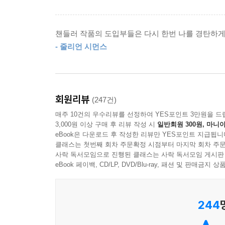
하루키를 비롯한 현대 주요 작가들에게 큰 영향을 
열두 번 이상은 읽었노라고 언급하기도 했다. 197
한 획을 그었다. 주인공 역은 엘리엇 굴드가 맡았다.
챈들러 작품의 도입부들은 다시 한번 나를 경탄하게 
- 줄리언 시먼스
이 책을 옮긴 김진준 번역가는 이 작품 특유의 하드
옮겨 이 작품을 더욱 실감나게 즐길 수 있도록 했다
보다 깊고 전문적인 시선에서 이 작품을 함께 음미할
회원리뷰
(247건)
매주 10건의 우수리뷰를 선정하여 YES포인트 3만원을 드
중년에 다다른 탐정 필립 말로
3,000원 이상 구매 후 리뷰 작성 시
일반회원 300원, 마니아
그 비열한 거리에 버티고 서 있는 한 남자의 초상
eBook은 다운로드 후 작성한 리뷰만 YES포인트 지급됩니
클래스는 첫번째 회차 주문확정 시점부터 마지막 회차 주문
사락 독서모임으로 진행된 클래스는 사락 독서모임 게시판
이 작품에서 말로는 테리 레녹스라는 인물로 인해 
eBook 페이백, CD/LP, DVD/Blu-ray, 패션 및 판매금
상류층들만 거주하는 경치 좋은 동네부터 법과 정
자본주의 사회의 이면에 도사린 어두운 현실들을 
경고, 폭행을 당하기도 한다. 그럼에도 말로는 적
244
그러나 『기나긴 이별』에서 중년에 이른 필립 말