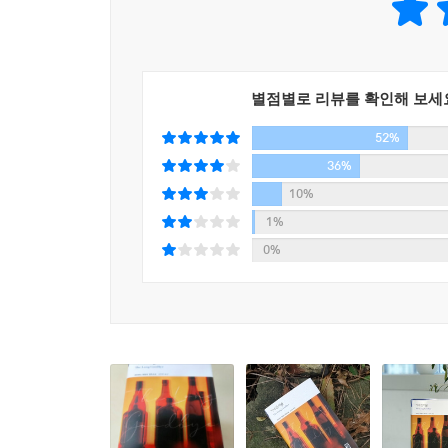
쓰디쓴 무관심으로 변했고, 비정한 현실을 뼈저리
믿음의 체계는 여전히 완강하게 고수하는 모습이
마련이지만, 말로는 그렇지 않다. 현실에 대해서는
별점별로 리뷰를 확인해 보세
신실하게 우정을 지켜 가는 모습이 은근한 감동을 주
단독자]의 형상은 필립 말로가 오랫동안 하드보일드
52%
36%
[말로도 늙어 가고, 독자들도 나이를 먹어 간다.
10%
부자들의 허영과 기만을 부러워하지 않고, 어차피
1%
누군가와 가정을 꾸려서 뒤늦게라도 [남들처럼] 살아
0%
이 강인하고 결벽증적인 남자의 뒷모습에 바치는 가슴
가장 위대한 추리 작가의 하나. 그가 세운 기준은 
- [선데이 타임스]
챈들러는 다른 종류의 탐정을 탄생시켰다.
- [더 타임스]