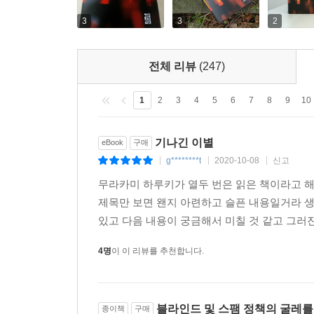
3
3
2
챈들러는 첫 문장부터 독자의 마음을 사로잡는 작가
- [데일리 텔리그래프]
전체 리뷰
(247)
1
2
3
4
5
6
7
8
9
10
기나긴 이별
eBook
구매
g********t
2020-10-08
신고
|
|
|
무라카미 하루키가 열두 번은 읽은 책이라고 해
제목만 보면 왠지 아련하고 슬픈 내용일거라 
있고 다음 내용이 궁금해서 미칠 것 같고 그러진
4명
이 이 리뷰를 추천합니다.
블라인드 및 스팸 정책의 굴레를
종이책
구매