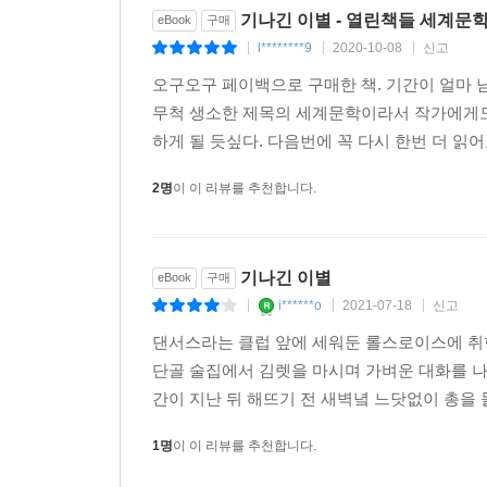
기나긴 이별 - 열린책들 세계문학 
eBook
구매
l********9
2020-10-08
신고
|
|
|
오구오구 페이백으로 구매한 책. 기간이 얼마 
무척 생소한 제목의 세계문학이라서 작가에게도
하게 될 듯싶다. 다음번에 꼭 다시 한번 더 읽어
2명
이 이 리뷰를 추천합니다.
기나긴 이별
eBook
구매
i******o
2021-07-18
신고
|
|
|
댄서스라는 클럽 앞에 세워둔 롤스로이스에 취한
단골 술집에서 김렛을 마시며 가벼운 대화를 나
간이 지난 뒤 해뜨기 전 새벽녘 느닷없이 총을 
1명
이 이 리뷰를 추천합니다.