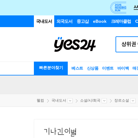
국내도서
외국도서
중고샵
eBook
크레마클럽
C
빠른분야찾기
베스트
신상품
이벤트
바이백
매
웰컴
국내도서
소설/시/희곡
장르소설