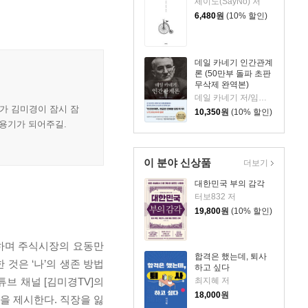
세이노(SayNo) 저
6,480
원
(10% 할인)
데일 카네기 인간관계
론 (50만부 돌파 초판
무삭제 완역본)
데일 카네기 저/임상훈 역
가 김미경이 잠시 잠
10,350
원
(10% 할인)
 용기가 되어주길.
이 분야 신상품
더보기
대한민국 부의 감각
터보832 저
19,800
원
(10% 할인)
왕하며 주식시장의 요동만
합격은 했는데, 퇴사
것은 ‘나’의 생존 방법
하고 싶다
최지혜 저
튜브 채널 [김미경TV]의
18,000
원
 제시한다. 직장을 잃