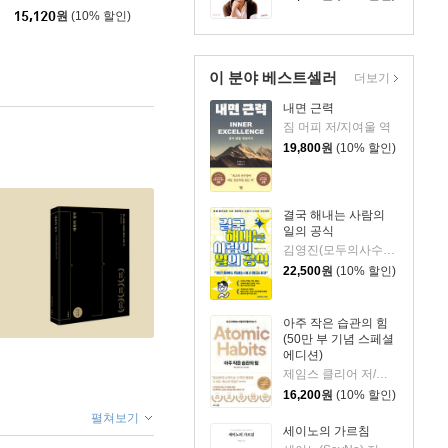
15,120
원
(10% 할인)
이 분야 베스트셀러
더보기
내면 근력
짐 머피 저/지여울 역
19,800
원
(10% 할인)
결국 해내는 사람의
일의 공식
김영진(모두의사수) 저
22,500
원
(10% 할인)
아주 작은 습관의 힘
(50만 부 기념 스페셜
에디션)
제임스 클리어 저/이한이 역
16,200
원
(10% 할인)
펼쳐보기
세이노의 가르침