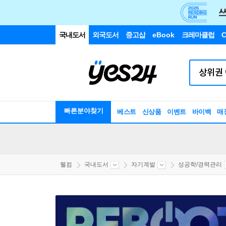
국내도서
외국도서
중고샵
eBook
크레마클럽
C
빠른분야찾기
베스트
신상품
이벤트
바이백
매
웰컴
국내도서
자기계발
성공학/경력관리