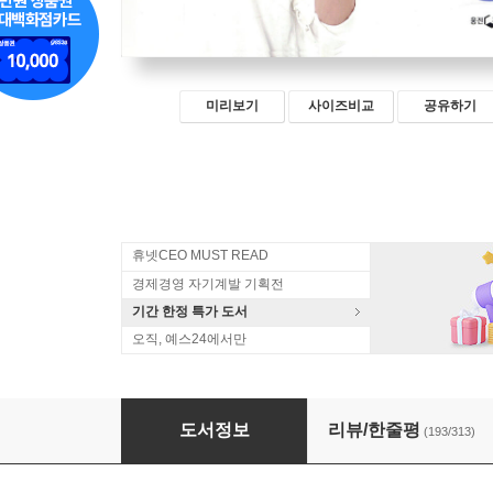
미리보기
사이즈비교
공유하기
휴넷CEO MUST READ
경제경영 자기계발 기획전
기간 한정 특가 도서
오직, 예스24에서만
김미경의 리부트
도서정보
리뷰/한줄평
(193/313)