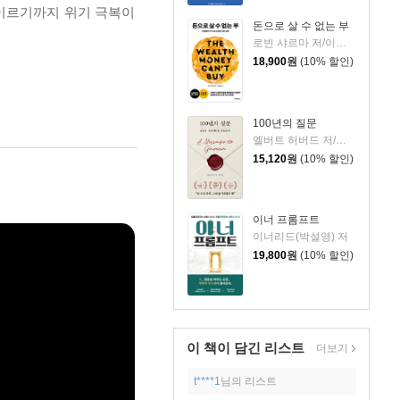
 이르기까지 위기 극복이
돈으로 살 수 없는 부
로빈 샤르마 저/이영래 역
18,900
원
(10% 할인)
100년의 질문
엘버트 허버드 저/충희 편
15,120
원
(10% 할인)
이너 프롬프트
이너리드(박설영) 저
19,800
원
(10% 할인)
이 책이 담긴
리스트
더보기
t****1
님의 리스트