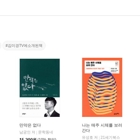
#김미경TV에소개된책
만약은 없다
나는 매주 시체를 보러
간다
남궁인 저
문학동네
|
유성호 저
21세기북스
|
15,300
원
(10% 할인)