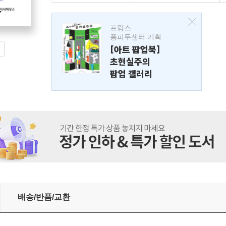
프랑스
퐁피두센터 기획
[아트 팝업북]
초현실주의
팝업 갤러리
배송/반품/교환