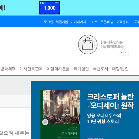
로그인
회원가입
마이페이지
카트
주문/배송
고객센터
Gl
름방학혜택
예사단독판매
이달의사은품
특가할인
추천도서
대량/법인
일으켜 세우는 법