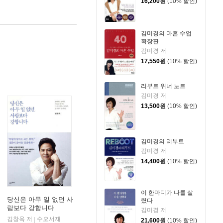
16,200
원
(10% 할인)
김미경의 마흔 수업
확장판
김미경 저
17,550
원
(10% 할인)
리부트 위너 노트
김미경 저
13,500
원
(10% 할인)
김미경의 리부트
김미경 저
14,400
원
(10% 할인)
이 한마디가 나를 살
당신은 아무 일 없던 사
렸다
람보다 강합니다
김미경 저
김창옥 저
수오서재
|
21,600
원
(10% 할인)