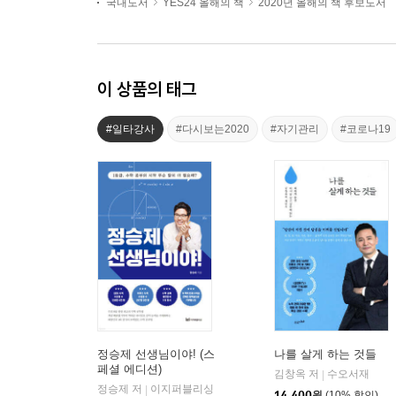
국내도서
YES24 올해의 책
2020년 올해의 책 후보도서
이 상품의 태그
#일타강사
#다시보는2020
#자기관리
#코로나19
정승제 선생님이야! (스
나를 살게 하는 것들
페셜 에디션)
김창옥 저
수오서재
|
정승제 저
이지퍼블리싱
|
14,400
원
(10% 할인)