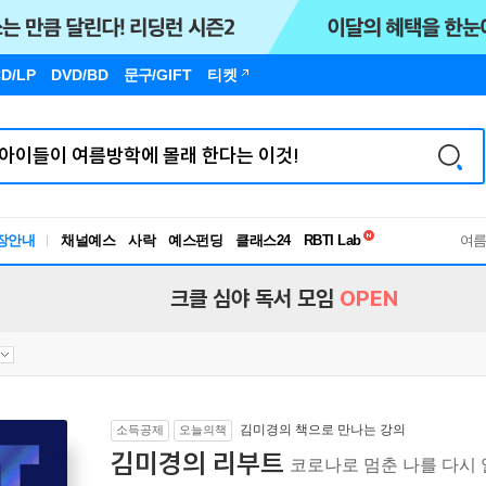
D/LP
DVD/BD
문구
/GIFT
티켓
독서유형검사
장안내
채널예스
사락
예스펀딩
클래스24
RBTI Lab
여
독서유형검사
크클 심야 독서 모임
OPEN
김미경의 책으로 만나는 강의
소득공제
오늘의책
김미경의 리부트
코로나로 멈춘 나를 다시 