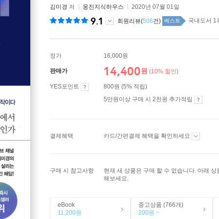
김미경
저
웅진지식하우스
2020년 07월 01일
9.1
국내도서 1
회원리뷰(
506
건)
베스트
정가
16,000원
14,400
원
판매가
(10% 할인)
YES포인트
800원 (5% 적립)
5만원이상 구매 시 2천원 추가적립
결제혜택
카드/간편결제 혜택을 확인하세요
구매 시 참고사항
현재 새 상품은 구매 할 수 없습니다. 아래 
해보세요.
eBook
중고상품 (766개)
11,200원
200원 ~