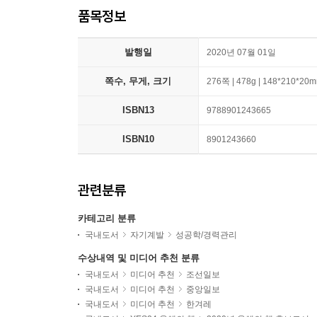
품목정보
발행일
2020년 07월 01일
쪽수, 무게, 크기
276쪽 | 478g | 148*210*20
ISBN13
9788901243665
ISBN10
8901243660
관련분류
카테고리 분류
국내도서
자기계발
성공학/경력관리
수상내역 및 미디어 추천 분류
국내도서
미디어 추천
조선일보
국내도서
미디어 추천
중앙일보
국내도서
미디어 추천
한겨레