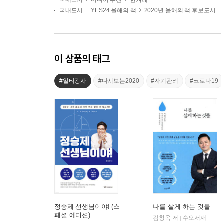
국내도서
미디어 추천
한겨레
국내도서
YES24 올해의 책
2020년 올해의 책 후보도서
이 상품의 태그
#일타강사
#다시보는2020
#자기관리
#코로나19
정승제 선생님이야! (스
나를 살게 하는 것들
페셜 에디션)
김창옥 저
수오서재
|