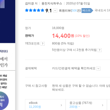
김미경
저
웅진지식하우스
2020년 07월 01일
9.1
국내도서 1
회원리뷰(
506
건)
베스트
정가
16,000원
14,400
원
판매가
(10% 할인)
YES포인트
800원 (5% 적립)
5만원이상 구매 시 2천원 추가적립
결제혜택
카드/간편결제 혜택을 확인하세요
구매 시 참고사항
현재 새 상품은 구매 할 수 없습니다. 아래 
해보세요.
eBook
중고상품 (767개)
11,200원
200원 ~