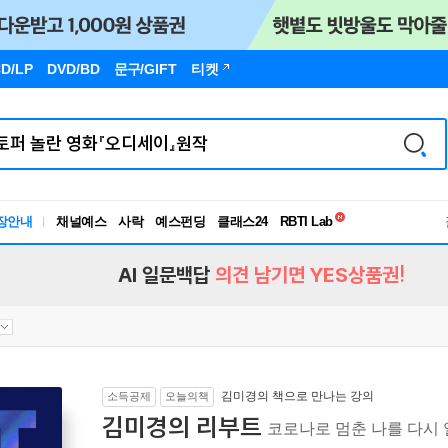
D/LP
DVD/BD
문구
/GIFT
티켓
독서유형검사
장안내
채널예스
사락
예스펀딩
클래스24
RBTI Lab
독서유형검사
AI 일문백답
의견 남기면 YES상품권!
김미경의 책으로 만나는 강의
소득공제
오늘의책
김미경의 리부트
코로나로 멈춘 나를 다시 