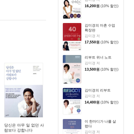
16,200
원
(10% 할인)
김미경의 마흔 수업
확장판
김미경 저
17,550
원
(10% 할인)
리부트 위너 노트
김미경 저
13,500
원
(10% 할인)
김미경의 리부트
김미경 저
14,400
원
(10% 할인)
이 한마디가 나를 살
당신은 아무 일 없던 사
렸다
람보다 강합니다
김미경 저