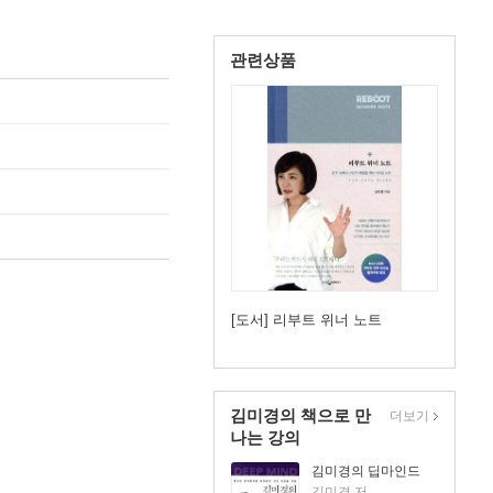
관련상품
[도서] 리부트 위너 노트
김미경의 책으로 만
더보기
나는 강의
김미경의 딥마인드
김미경 저