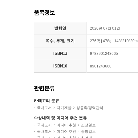
품목정보
발행일
2020년 07월 01일
쪽수, 무게, 크기
276쪽 | 478g | 148*210*20
ISBN13
9788901243665
ISBN10
8901243660
관련분류
카테고리 분류
국내도서
자기계발
성공학/경력관리
수상내역 및 미디어 추천 분류
국내도서
미디어 추천
조선일보
국내도서
미디어 추천
중앙일보