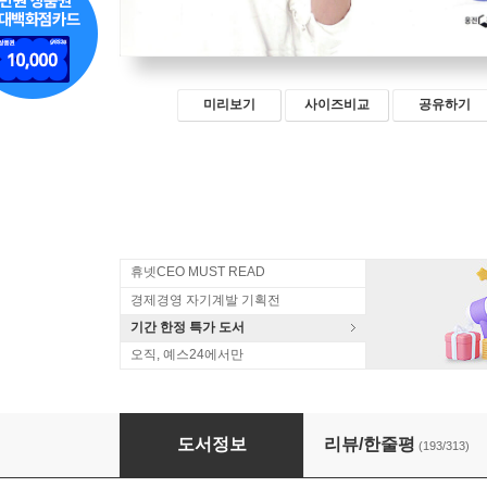
미리보기
사이즈비교
공유하기
휴넷CEO MUST READ
경제경영 자기계발 기획전
기간 한정 특가 도서
오직, 예스24에서만
김미경의 리부트
도서정보
리뷰/한줄평
(193/313)