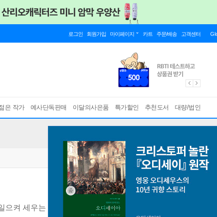
로그인
회원가입
마이페이지
카트
주문/배송
고객센터
Gl
젊은 작가
예사단독판매
이달의사은품
특가할인
추천도서
대량/법인
일으켜 세우는 법