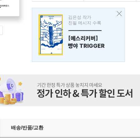
김은성 작가
친필 메시지 수록
---------------
[예스리커버]
빵야 TRIGGER
배송/반품/교환