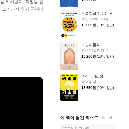
 제시한다. 직장을 잃
 이르기까지 위기 극복이
돈으로 살 수 없는 부
로빈 샤르마 저/이영래 역
18,900
원
(10% 할인)
오십의 품격
김현주(헬렌 김) 저
16,200
원
(10% 할인)
커리어 가소성
박소영 저
16,650
원
(10% 할인)
이 책이 담긴
리스트
더보기
t****1
님의 리스트