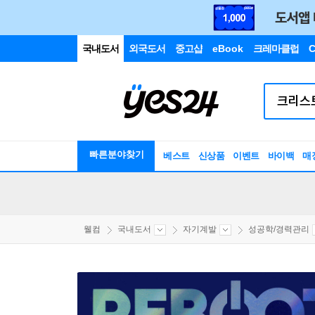
국내도서
외국도서
중고샵
eBook
크레마클럽
C
빠른분야찾기
베스트
신상품
이벤트
바이백
매
웰컴
국내도서
자기계발
성공학/경력관리