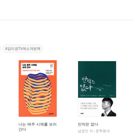
#김미경TV에소개된책
나는 매주 시체를 보러
만약은 없다
간다
남궁인 저
문학동네
|