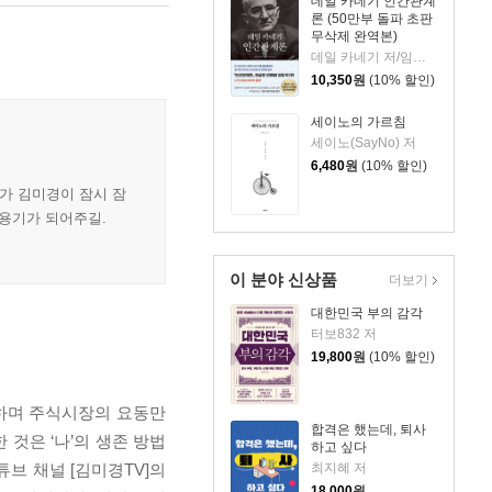
데일 카네기 인간관계
론 (50만부 돌파 초판
무삭제 완역본)
데일 카네기 저/임상훈 역
10,350
원
(10% 할인)
세이노의 가르침
세이노(SayNo) 저
6,480
원
(10% 할인)
가 김미경이 잠시 잠
 용기가 되어주길.
이 분야 신상품
더보기
대한민국 부의 감각
터보832 저
19,800
원
(10% 할인)
왕하며 주식시장의 요동만
합격은 했는데, 퇴사
것은 ‘나’의 생존 방법
하고 싶다
최지혜 저
튜브 채널 [김미경TV]의
18,000
원