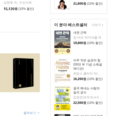
김창옥 저
수오서재
|
21,600
원
(10% 할인)
15,120
원
(10% 할인)
이 분야 베스트셀러
더보기
내면 근력
짐 머피 저/지여울 역
19,800
원
(10% 할인)
아주 작은 습관의 힘
(50만 부 기념 스페셜
에디션)
제임스 클리어 저/이한이 역
16,200
원
(10% 할인)
결국 해내는 사람의
일의 공식
김영진(모두의사수) 저
22,500
원
(10% 할인)
펼쳐보기