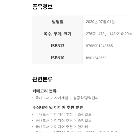
품목정보
발행일
2020년 07월 01일
쪽수, 무게, 크기
276쪽 | 478g | 148*210*20
ISBN13
9788901243665
ISBN10
8901243660
관련분류
카테고리 분류
국내도서
자기계발
성공학/경력관리
수상내역 및 미디어 추천 분류
국내도서
미디어 추천
조선일보
국내도서
미디어 추천
중앙일보
국내도서
미디어 추천
한겨레