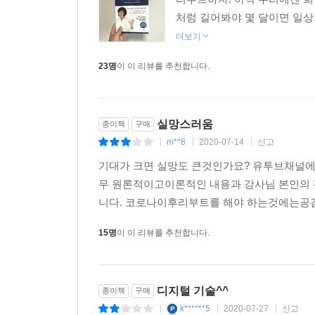
★★‘뉴 러너’가 되어 일자리를 구하라
처럼 길어봐야 몇 달이면 일상으
★★‘뉴 휴먼’이 되어 아이들을 지켜라
더보기
23명
이 이 리뷰를 추천합니다.
이 책은 다섯 개의 Part로 구성되었다. 먼저 [P
질서를 읽어 기회를 잡자는 메시지를 담았다. 이어 [P
네 가지 공식을 무사히 잘 통과한 일이나 비즈니스는 
살리는 리부트 시나리오를 써라]에서는 코로나 이후 인
실망스러움
종이책
구매
되어야 일자리를 구한다]에서는 4차 산업과 디지털
m**8
2020-07-14
신고
|
|
|
알아본다. 마지막으로 [Part 5. 공존의 철학자 
기대가 크면 실망도 큰것인가요? 유투브채널에
‘어떻게 우리의 마음을 다잡고 용기와 희망을 가질
무 원론적이고이론적인 내용과 강사님 본인의 
니다. 코로나이후리부트를 해야 하는것에는공감
잡힐 듯 잡히지 않는 코로나19 바이러스는 우리
지금까지 잠시 멈춰 있었다면 인생을 다시 시작할
15명
이 이 리뷰를 추천합니다.
회사를 살릴 해법을 구하자. 『김미경의 리부트』는 
인생을 리부트하라.
디지털 기술^^
종이책
구매
k******5
2020-07-27
신고
|
|
|