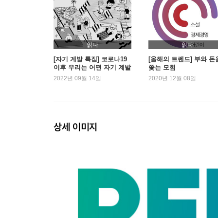
4. 추격자가 되어 리부트의 속도를 올려라
Part 4. ‘뉴 러너’가 되어야 일자리를 구한다
1. 변화와 나란히 걷는 ‘즉시 교육’의 시대가 왔다
읽다
읽다
2. 57세 김미경이 파이썬을 배우는 이유
[자기 계발 특집] 코로나19
[올해의 트렌드] 부와 돈
이후 우리는 어떤 자기 계발
쫓는 모험
3. 함께 성장할 나만의 ‘팀’을 만들어라
서를 읽었을까?
2022년 09월 14일
2020년 12월 08일
4. 미래 꿰뚫는 ‘촉’을 만드는 3가지 습관법
Part 5. 공존의 철학자 ‘뉴 휴먼’이 미래를 구한다
1. 기후변화, 우리에게 주어진 마지막 골든아워
상세 이미지
2. 마음의 면역력을 키우는 3가지 백신
에필로그 | 나도 코로나 이전 세상으로 돌아가고 싶