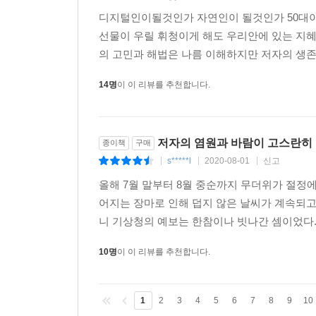
디지털인이될것인가 자연인이 될것인가 50대이
선물이 우릴 휘청이게 해도 우리안에 있는 지혜로
의 고민과 해법은 나름 이해하지만 저자의 생존을
14명
이 이 리뷰를 추천합니다.
저자의 염원과 바람이 고스란히
종이책
구매
s*****l
2020-08-01
신고
|
|
|
올해 7월 말부터 8월 중순까지 무더위가 절정
어지는 장마로 인해 덥지 않은 날씨가 계속되고 
니 기상청의 예보는 한참이나 빗나간 셈이었다.
10명
이 이 리뷰를 추천합니다.
1
2
3
4
5
6
7
8
9
10