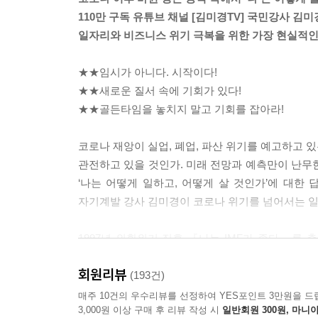
이상의 ‘지능’을 활용해 물리적 제약 없이 ‘연결’
110만 구독 유튜브 채널 [김미경TV] 국민강사 김미
대안으로 강력하게 떠오르고 있다. 4차 산업혁명 기
일자리와 비즈니스 위기 극복을 위한 가장 현실적
연결인 것이다.
--- Part 2 「내 인생을 바꾸는 4가지 리부트 공식
★★임시가 아니다. 시작이다!
★★새로운 질서 속에 기회가 있다!
코로나 이후, 우리는 어떤 모습으로 일하고 어떻게 
★★골든타임을 놓치지 말고 기회를 잡아라!
말 그대로, 어떤 변수가 오든지 내가 원하는 일을 
닥쳐도 내 일을 잃지 않는 사람이다. 살다 보면 우리
코로나 재앙이 실업, 폐업, 파산 위기를 예고하고 
일을 그만두고 간호해야 할 수도 있다. 남편이 실직
관전하고 있을 것인가. 미래 전망과 예측만이 난무한
수도 있고, 직장이 문을 닫을 수도 있다. 내부와 
‘나는 어떻게 일하고, 어떻게 살 것인가’에 대한 
워커다. 그것도 내가 가장 잘하는 일, 하고 싶은 일
자기계발 강사 김미경이 코로나 위기를 넘어서는 
--- Part 2 「내 인생을 바꾸는 4가지 리부트 공식
1997년 외환위기 직후 『나는 IMF가 좋다』를 
코로나 이후 세상은 신대륙과 같다. 이 새로운 땅에
한번, 불안감과 위기감에 우왕좌왕하고 있는 사람
사람을 원하고 있다. 코로나 이후 변화들이 임시가
회원리뷰
썼다. 사회적 거리두기로 고객과의 접점을 잃어 고민
(193건)
에 놓인 문제를 풀어내야 한다. 그런데 이 리부트 
기회를 잡고자 하는 사람들은 이 책을 통해 ‘개인’
매주 10건의 우수리뷰를 선정하여 YES포인트 3만원을 드
세상이 내준 귀찮은 숙제이자 내 일을 방해하는 제약
3,000원 이상 구매 후 리뷰 작성 시
일반회원 300원, 마니아
혼돈이 크면 기회도 큰 법이다. 위기처럼 보이는 혼