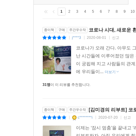
tact)’, 4차 산업혁명의 일상화를 이끌어내는 ‘디지털 
1
2
3
4
5
6
7
8
9
10
미래형 인재 ‘인디펜던트 워커(independent w
(safety)’까지. 쉽고 빠르게 이해하고 적용할 
코로나 시대, 새로운 
종이책
구매
주간우수작
시작될 것이라는 게 김미경 강사의 해법이다.
j****3
2020-08-01
신고
|
|
|
그러기 위해서 가장 먼저 해야 할 일이 ‘멈춤’에서 
코로나가 오래 간다. 아무도 
무엇보다 ‘다시 시작’이라는 실행이 중요하기 때문이
난 시간들에 이루어졌던 많은 
‘리부트’라는 한 단어로 정의한 데에서 힌트를 얻은
이 궁핍해 지고 사람들의 관계
차용하여 새로운 시리즈로 다시 시작하는 것’을 뜻하
에 우리들이...
더보기
걸어갈 미래의 줄거리가 완벽하게 달라진다는 뜻
31명
이 이 리뷰를 추천합니다.
들어가자고 외치는 도전의 구호로 쓴다. ‘김미경의
의도다.
[김미경의 리부트] 코
직장을 잃을 위기에 놓인 사람들, 가게 문을 닫거나
종이책
구매
주간우수작
c********i
2020-07-20
신고
일이 끊기고 수입도 줄어든 사람들에게 스스로를 세
|
|
|
이제는 ‘잠시 멈춤’을 끝내고 
★★나만의 인생 시나리오를 써라!
리부트하자. 아직 우리에겐 희망