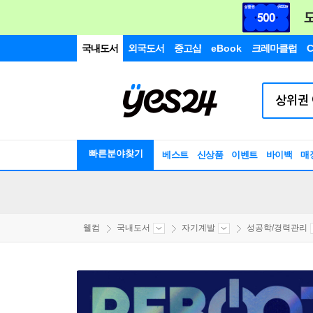
국내도서
외국도서
중고샵
eBook
크레마클럽
C
빠른분야찾기
베스트
신상품
이벤트
바이백
매
웰컴
국내도서
자기계발
성공학/경력관리