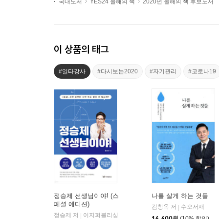
국내도서
YES24 올해의 책
2020년 올해의 책 후보도서
이 상품의 태그
#일타강사
#다시보는2020
#자기관리
#코로나19
정승제 선생님이야! (스
나를 살게 하는 것들
페셜 에디션)
김창옥 저
수오서재
|
정승제 저
이지퍼블리싱
|
14,400
원
(10% 할인)