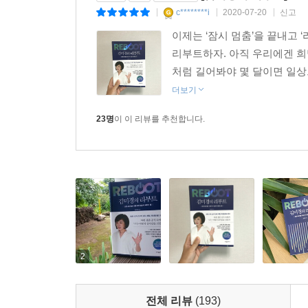
업무는 재택근무로 바뀌었으며, 면대면 활동은 
c********i
2020-07-20
신고
|
|
|
이전으로 되돌아갈 수 없다는 것을 누구도 의심하지 
이제는 ‘잠시 멈춤’을 끝내고 
리부트하자. 아직 우리에겐 희망
김미경 강사는 부자들은 바뀐 세상의 질서를 꿰뚫
처럼 길어봐야 몇 달이면 일상으
동선이나 체크하는 데 열중하고 있는 현실을 안타
더보기
잡을 수 있는 아주 쉬운 공식을 만들어 전하고자 했
23명
이 이 리뷰를 추천합니다.
바뀐 세상의 질서, 달라진 생존 공식
내 일과 삶에 적용하면 기회가 보인다!
★★On-tact : 언택트 넘어 ‘온택트’로 세상과 연결
★★Digital Transformation : 디지털 트랜스
★★Independent Worker : 자유롭고 독립적으
★★Safety : 세이프티, 의무가 아닌 생존을 걸고 
2
우리는 지금 코로나로 인해 삶의 공식이 바뀌는 경험
물론 코로나가 바꿔놓은 수많은 공식들을 다 알 
전체 리뷰
(193)
강사가 이 책에서 제시한 ‘바뀐 생존 공식’은 네 가지다