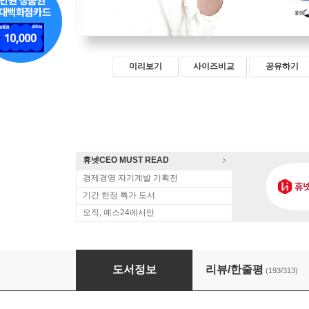
미리보기
사이즈비교
공유하기
휴넷CEO MUST READ
경제경영 자기계발 기획전
기간 한정 특가 도서
오직, 예스24에서만
김미경의 리부트
도서정보
리뷰/한줄평
(193/313)