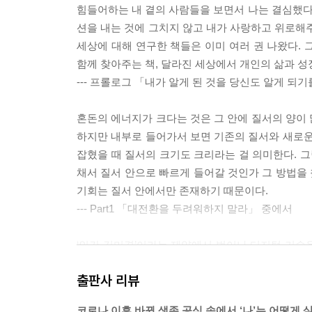
힘들어하는 내 곁의 사람들을 보면서 나는 결심했다. 
션을 내는 것에 그치지 않고 내가 사랑하고 위로해주
세상에 대해 연구한 책들은 이미 여러 권 나왔다. 
함께 찾아주는 책, 달라진 세상에서 개인의 삶과 성
--- 프롤로그 「내가 알게 된 것을 당신도 알게 되
혼돈의 에너지가 크다는 것은 그 안에 질서의 양이 
하지만 내부로 들어가서 보면 기존의 질서와 새로운
잡혔을 때 질서의 크기도 크리라는 걸 의미한다. 
채서 질서 안으로 빠르게 들어갈 것인가 그 방법을 찾
기회는 질서 안에서만 존재하기 때문이다.
--- Part1 「대전환을 두려워하지 말라」 중에서
‘인간 김미경’이라는 제약에서 벗어나 디지털 기술을
연결(hyper connectivity)’이라고 표현할 
출판사 리뷰
무한대로 확장되는 것을 말한다. 초연결을 만드는 것은 
일컫는다. 생물만이 가능하다고 여겨졌던 학습 능력
코로나 이후 바뀐 생존 공식 속에서 ‘나’는 어떻게