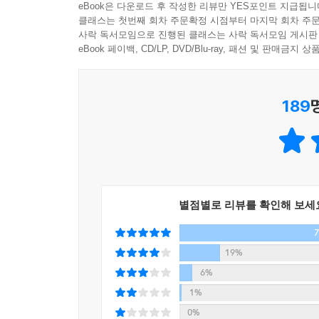
상을 대하는 태도는 꿈이 있는가 없는가에서 갈린다.
eBook은 다운로드 후 작성한 리뷰만 YES포인트 지급됩니
해 도약의 기회로 삼는 것은 불가능하다. 그동안 우
클래스는 첫번째 회차 주문확정 시점부터 마지막 회차 주문
코로나로 강의 수입 ‘0원’이 된 국민강사 김미경,
사락 독서모임으로 진행된 클래스는 사락 독서모임 게시판
가기 위해서는 내 꿈을 다시 확인할 필요가 있다.
일과 가정과 회사를 살리는 인생 설계법을 쓰다
eBook 페이백, CD/LP, DVD/Blu-ray, 패션 및 판매금
--- Part 3 「나를 살리는 ‘리부트 시나리오’를 써라
김미경 강사는 코로나19의 직격탄을 맞았다. 매일
세계적인 석학 유발 하라리(Yuval Harari)는 인공
189
이후로 지금껏 오프라인 강의 수입이 ‘0원’이다. 
우리를 공포에 떨게 했다. 인간의 육체적 능력은 로
CEO다. 유튜브 채널이 있지만 여전히 회사의 주
으로 국가가 규제를 해서라도 속도 조절을 고려해
지새우던 그녀는 결국 코로나 위기를 건너는 해법 찾
게 시간을 줘야 한다는 얘기다. 그만큼 4차 산업혁
절박한 마음으로 수십 명의 전문가들을 만나 인
리에게 주는 메시지는 하나다. ‘새로운 첨단 기술
무엇일까?
게 교육은 생존이자 일상이다.’
--- Part 4 「‘뉴 러너’가 되어야 일자리를 구한다」
별점별로 리뷰를 확인해 보세
이 책은 강사라는 직업을 가진 개인이자 직원들의 생
공부하고 연구해 깨닫게 된 인사이트를 말이 아닌
이미 인생의 절반을 지나온 나도 지금의 상황을 
이해하는 법, 코로나 이후 세상의 ‘바뀐 생존 공식’
19%
들은 얼마나 억울하고 답답할까. 2019년에 10대
마인드에 이르기까지 우리의 일상을 아우르는 혜안이
6%
“왜 한정된 자원을 마구 쓰고 돌려놓을 대책도 없느
1%
도 눈을 감고 아무런 조치도 취하지 않는 정부와 어
“나는 이 낯선 세상과 내 인생을 연결해 ‘그렇다면
0%
으면 자신들이 살아갈 미래가 지옥이 될 것임을 너무