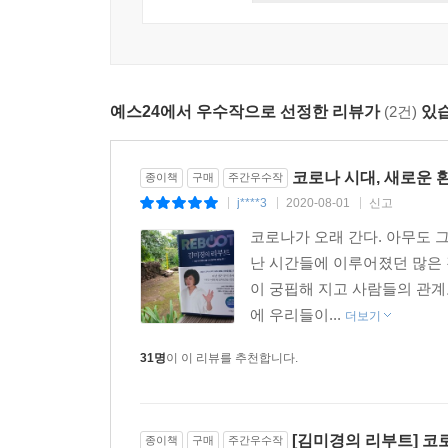
문제를 본격적으로 다루는 책을 쓰고 싶었다. (…
--- Part 5 「공존의 철학자 ‘뉴 휴면’이 미래를 구
생존만은 잃을 수 없다. 백번 양보해도 사는 것, 살아
코로나는 언젠가 끝날 것이다. 그리고 우리는 살아
미래학자도 거시경제학자도 투자 전문가도 우리 미래
대신 용기를 냈으면 좋겠다. 그러려면 우리 어른들부
예스24에서 우수작으로 선정한 리뷰가
(2건)
있습
믿고, ‘나’를 변화시켜, ‘나’를 성장하게 만드는 
따뜻한 말 한마디를 해줄 수 있었으면 좋겠다. 물리적
적용할 수 있는 개인의 변화에 관한 현실적인 솔루
마다 다르다. 회복 탄력성의 속도도 사람마다 같지 
코로나로 지친 사람들에게 다시 일어날 수 있는
말로 이 코로나 시대에 우리를 가장 인간답게 만들어
코로나 시대, 새로운 
종이책
구매
주간우수작
시작하려는 사람들에게는 그 어떤 미래 전망서보다 
삶의 현장에서 애쓰고 있을 당신을, 온 마음을 다해 
j****3
2020-08-01
신고
|
|
|
코로나가 오래 간다. 아무도 
코로나로 멈춘 내 직업과 가게와 회사를 다시 일으
--- Part 5「공존의 철학자 ‘뉴 휴면’이 미래를 구한다」 중
난 시간들에 이루어졌던 많은 
바뀐 세상의 질서로 들어가는 도전의 구호, 리부트(reb
이 궁핍해 지고 사람들의 관계
에 우리들이...
더보기
★★위기 시에는 부자들만 돈 번다고?
★★바뀐 생존 공식을 내 일과 삶에 적용하라
31명
이 이 리뷰를 추천합니다.
★★새로운 질서 속으로 들어가 기회를 잡아라
잠시 우리의 삶은 멈춰 있었다. 사람들이 모이는 행사
[김미경의 리부트] 코
종이책
구매
주간우수작