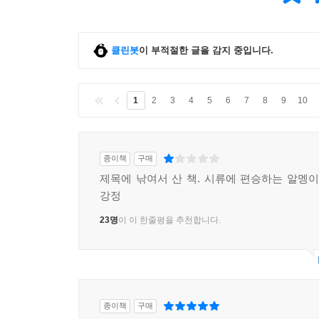
클린봇
이 부적절한 글을 감지 중입니다.
1
2
3
4
5
6
7
8
9
10
종이책
구매
제목에 낚여서 산 책. 시류에 편승하는 알멩이
강정
23명
이 이 한줄평을 추천합니다.
종이책
구매