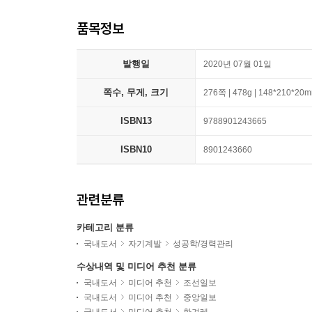
품목정보
발행일
2020년 07월 01일
쪽수, 무게, 크기
276쪽 | 478g | 148*210*20
ISBN13
9788901243665
ISBN10
8901243660
관련분류
카테고리 분류
국내도서
자기계발
성공학/경력관리
수상내역 및 미디어 추천 분류
국내도서
미디어 추천
조선일보
국내도서
미디어 추천
중앙일보