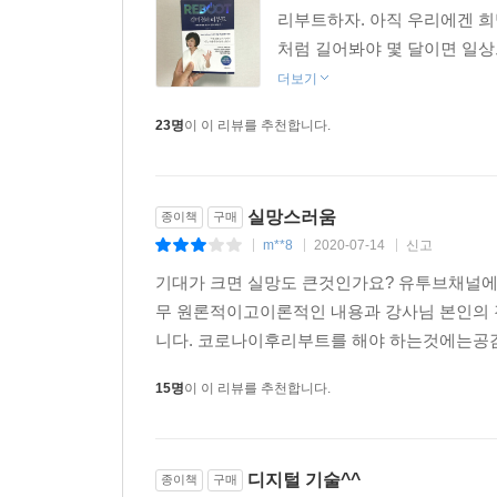
★★나만의 인생 시나리오를 써라!
리부트하자. 아직 우리에겐 희망
★★‘뉴 러너’가 되어 일자리를 구하라
처럼 길어봐야 몇 달이면 일상으
★★‘뉴 휴먼’이 되어 아이들을 지켜라
더보기
23명
이 이 리뷰를 추천합니다.
이 책은 다섯 개의 Part로 구성되었다. 먼저 [P
질서를 읽어 기회를 잡자는 메시지를 담았다. 이어 [P
네 가지 공식을 무사히 잘 통과한 일이나 비즈니스는 
살리는 리부트 시나리오를 써라]에서는 코로나 이후 인
실망스러움
종이책
구매
되어야 일자리를 구한다]에서는 4차 산업과 디지털
m**8
2020-07-14
신고
|
|
|
알아본다. 마지막으로 [Part 5. 공존의 철학자 
기대가 크면 실망도 큰것인가요? 유투브채널에
‘어떻게 우리의 마음을 다잡고 용기와 희망을 가질
무 원론적이고이론적인 내용과 강사님 본인의 
니다. 코로나이후리부트를 해야 하는것에는공감
잡힐 듯 잡히지 않는 코로나19 바이러스는 우리
지금까지 잠시 멈춰 있었다면 인생을 다시 시작할
15명
이 이 리뷰를 추천합니다.
회사를 살릴 해법을 구하자. 『김미경의 리부트』는 
인생을 리부트하라.
디지털 기술^^
종이책
구매