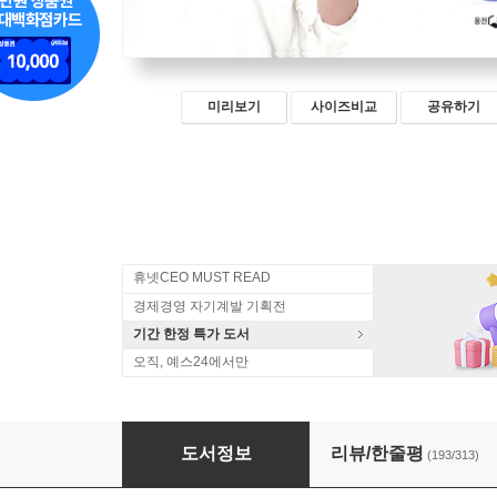
미리보기
사이즈비교
공유하기
휴넷CEO MUST READ
경제경영 자기계발 기획전
기간 한정 특가 도서
오직, 예스24에서만
김미경의 리부트
도서정보
리뷰/한줄평
(193/313)