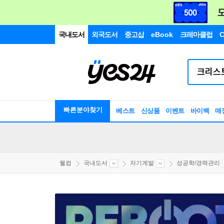
국내도서
외국도서
중고샵
eBook
크레마클럽
C
빠른분야찾기
베스트
신상품
이벤트
바이백
매
웰컴
국내도서
자기계발
성공학/경력관리