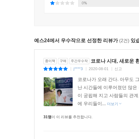
“나는 이 낯선 세상과 내 인생을 연결해 ‘그렇다면
0%
으면 자신들이 살아갈 미래가 지옥이 될 것임을 너무
문제를 본격적으로 다루는 책을 쓰고 싶었다. (…
--- Part 5 「공존의 철학자 ‘뉴 휴면’이 미래를 구
생존만은 잃을 수 없다. 백번 양보해도 사는 것, 살아
코로나는 언젠가 끝날 것이다. 그리고 우리는 살아
미래학자도 거시경제학자도 투자 전문가도 우리 미래
대신 용기를 냈으면 좋겠다. 그러려면 우리 어른들부
예스24에서 우수작으로 선정한 리뷰가
(2건)
있습
믿고, ‘나’를 변화시켜, ‘나’를 성장하게 만드는 
따뜻한 말 한마디를 해줄 수 있었으면 좋겠다. 물리적
적용할 수 있는 개인의 변화에 관한 현실적인 솔루
마다 다르다. 회복 탄력성의 속도도 사람마다 같지 
코로나로 지친 사람들에게 다시 일어날 수 있는
말로 이 코로나 시대에 우리를 가장 인간답게 만들어
코로나 시대, 새로운 
종이책
구매
주간우수작
시작하려는 사람들에게는 그 어떤 미래 전망서보다 
삶의 현장에서 애쓰고 있을 당신을, 온 마음을 다해 
j****3
2020-08-01
신고
|
|
|
코로나가 오래 간다. 아무도 
코로나로 멈춘 내 직업과 가게와 회사를 다시 일으
--- Part 5「공존의 철학자 ‘뉴 휴면’이 미래를 구한다」 중
난 시간들에 이루어졌던 많은 
바뀐 세상의 질서로 들어가는 도전의 구호, 리부트(reb
이 궁핍해 지고 사람들의 관계
에 우리들이...
더보기
★★위기 시에는 부자들만 돈 번다고?
★★바뀐 생존 공식을 내 일과 삶에 적용하라
31명
이 이 리뷰를 추천합니다.
★★새로운 질서 속으로 들어가 기회를 잡아라
잠시 우리의 삶은 멈춰 있었다. 사람들이 모이는 행사