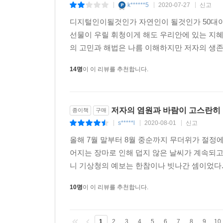
k******5
2020-07-27
신고
|
|
|
디지털인이될것인가 자연인이 될것인가 50대이
선물이 우릴 휘청이게 해도 우리안에 있는 지혜로
의 고민과 해법은 나름 이해하지만 저자의 생존을
14명
이 이 리뷰를 추천합니다.
저자의 염원과 바람이 고스란히
종이책
구매
s*****l
2020-08-01
신고
|
|
|
올해 7월 말부터 8월 중순까지 무더위가 절정
어지는 장마로 인해 덥지 않은 날씨가 계속되고 
니 기상청의 예보는 한참이나 빗나간 셈이었다.
10명
이 이 리뷰를 추천합니다.
1
2
3
4
5
6
7
8
9
10