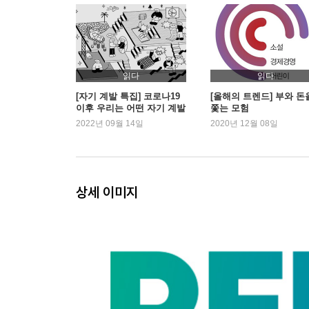
3. 나만의 리부트 시나리오 쓰는 법
4. 추격자가 되어 리부트의 속도를 올려라
Part 4. ‘뉴 러너’가 되어야 일자리를 구한다
1. 변화와 나란히 걷는 ‘즉시 교육’의 시대가 왔다
읽다
읽다
2. 57세 김미경이 파이썬을 배우는 이유
[자기 계발 특집] 코로나19
[올해의 트렌드] 부와 돈
이후 우리는 어떤 자기 계발
쫓는 모험
3. 함께 성장할 나만의 ‘팀’을 만들어라
서를 읽었을까?
2022년 09월 14일
2020년 12월 08일
4. 미래 꿰뚫는 ‘촉’을 만드는 3가지 습관법
Part 5. 공존의 철학자 ‘뉴 휴먼’이 미래를 구한다
1. 기후변화, 우리에게 주어진 마지막 골든아워
상세 이미지
2. 마음의 면역력을 키우는 3가지 백신
에필로그 | 나도 코로나 이전 세상으로 돌아가고 싶