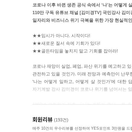
일컫는다. 생물만이 가능하다고 여겨졌던 학습 능력
코로나 이후 바뀐 생존 공식 속에서 ‘나’는 어떻게
이상의 ‘지능’을 활용해 물리적 제약 없이 ‘연결’
110만 구독 유튜브 채널 [김미경TV] 국민강사 김미
대안으로 강력하게 떠오르고 있다. 4차 산업혁명 기
일자리와 비즈니스 위기 극복을 위한 가장 현실적
연결인 것이다.
--- Part 2 「내 인생을 바꾸는 4가지 리부트 공식
★★임시가 아니다. 시작이다!
★★새로운 질서 속에 기회가 있다!
코로나 이후, 우리는 어떤 모습으로 일하고 어떻게 
★★골든타임을 놓치지 말고 기회를 잡아라!
말 그대로, 어떤 변수가 오든지 내가 원하는 일을 
닥쳐도 내 일을 잃지 않는 사람이다. 살다 보면 우리
코로나 재앙이 실업, 폐업, 파산 위기를 예고하고 
일을 그만두고 간호해야 할 수도 있다. 남편이 실직
관전하고 있을 것인가. 미래 전망과 예측만이 난무한
수도 있고, 직장이 문을 닫을 수도 있다. 내부와 
‘나는 어떻게 일하고, 어떻게 살 것인가’에 대한 
워커다. 그것도 내가 가장 잘하는 일, 하고 싶은 일
자기계발 강사 김미경이 코로나 위기를 넘어서는 
--- Part 2 「내 인생을 바꾸는 4가지 리부트 공식
1997년 외환위기 직후 『나는 IMF가 좋다』를 
코로나 이후 세상은 신대륙과 같다. 이 새로운 땅에
한번, 불안감과 위기감에 우왕좌왕하고 있는 사람
사람을 원하고 있다. 코로나 이후 변화들이 임시가
회원리뷰
썼다. 사회적 거리두기로 고객과의 접점을 잃어 고민
(193건)
에 놓인 문제를 풀어내야 한다. 그런데 이 리부트 
기회를 잡고자 하는 사람들은 이 책을 통해 ‘개인’
매주 10건의 우수리뷰를 선정하여 YES포인트 3만원을 드
세상이 내준 귀찮은 숙제이자 내 일을 방해하는 제약