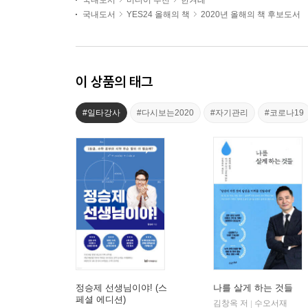
국내도서
미디어 추천
한겨레
국내도서
YES24 올해의 책
2020년 올해의 책 후보도서
이 상품의 태그
#일타강사
#다시보는2020
#자기관리
#코로나19
정승제 선생님이야! (스
나를 살게 하는 것들
페셜 에디션)
김창옥 저
수오서재
|