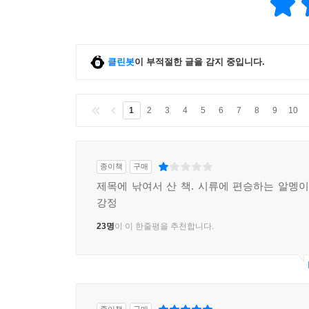
클린봇
이 부적절한 글을 감지 중입니다.
1
2
3
4
5
6
7
8
9
10
종이책
구매
제목에 낚여서 산 책. 시류에 편승하는 알멩이
강정
23명
이 이 한줄평을 추천합니다.
종이책
구매