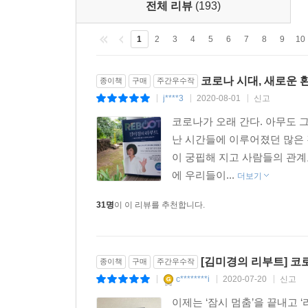
전체 리뷰
(193)
강사가 이 책에서 제시한 ‘바뀐 생존 공식’은 네 가지다
tact)’, 4차 산업혁명의 일상화를 이끌어내는 ‘디지털 
1
2
3
4
5
6
7
8
9
10
미래형 인재 ‘인디펜던트 워커(independent w
(safety)’까지. 쉽고 빠르게 이해하고 적용할 
코로나 시대, 새로운 
종이책
구매
주간우수작
시작될 것이라는 게 김미경 강사의 해법이다.
j****3
2020-08-01
신고
|
|
|
그러기 위해서 가장 먼저 해야 할 일이 ‘멈춤’에서 
코로나가 오래 간다. 아무도 
무엇보다 ‘다시 시작’이라는 실행이 중요하기 때문이
난 시간들에 이루어졌던 많은 
‘리부트’라는 한 단어로 정의한 데에서 힌트를 얻은
이 궁핍해 지고 사람들의 관계
차용하여 새로운 시리즈로 다시 시작하는 것’을 뜻하
에 우리들이...
더보기
걸어갈 미래의 줄거리가 완벽하게 달라진다는 뜻
31명
이 이 리뷰를 추천합니다.
들어가자고 외치는 도전의 구호로 쓴다. ‘김미경의
의도다.
[김미경의 리부트] 코
직장을 잃을 위기에 놓인 사람들, 가게 문을 닫거나
종이책
구매
주간우수작
c********i
2020-07-20
신고
일이 끊기고 수입도 줄어든 사람들에게 스스로를 세
|
|
|
이제는 ‘잠시 멈춤’을 끝내고 