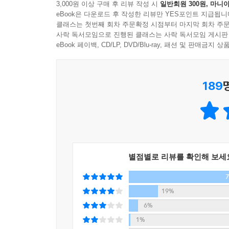
3,000원 이상 구매 후 리뷰 작성 시
일반회원 300원, 마니아
혼돈이 크면 기회도 큰 법이다. 위기처럼 보이는 혼
상을 대하는 태도는 꿈이 있는가 없는가에서 갈린다.
eBook은 다운로드 후 작성한 리뷰만 YES포인트 지급됩니
해 도약의 기회로 삼는 것은 불가능하다. 그동안 우
클래스는 첫번째 회차 주문확정 시점부터 마지막 회차 주문
코로나로 강의 수입 ‘0원’이 된 국민강사 김미경,
사락 독서모임으로 진행된 클래스는 사락 독서모임 게시판
가기 위해서는 내 꿈을 다시 확인할 필요가 있다.
일과 가정과 회사를 살리는 인생 설계법을 쓰다
eBook 페이백, CD/LP, DVD/Blu-ray, 패션 및 판매금
--- Part 3 「나를 살리는 ‘리부트 시나리오’를 써라
김미경 강사는 코로나19의 직격탄을 맞았다. 매일
세계적인 석학 유발 하라리(Yuval Harari)는 인공
189
이후로 지금껏 오프라인 강의 수입이 ‘0원’이다. 
우리를 공포에 떨게 했다. 인간의 육체적 능력은 로
CEO다. 유튜브 채널이 있지만 여전히 회사의 주
으로 국가가 규제를 해서라도 속도 조절을 고려해
지새우던 그녀는 결국 코로나 위기를 건너는 해법 찾
게 시간을 줘야 한다는 얘기다. 그만큼 4차 산업혁
절박한 마음으로 수십 명의 전문가들을 만나 인
리에게 주는 메시지는 하나다. ‘새로운 첨단 기술
무엇일까?
게 교육은 생존이자 일상이다.’
--- Part 4 「‘뉴 러너’가 되어야 일자리를 구한다」
별점별로 리뷰를 확인해 보세
이 책은 강사라는 직업을 가진 개인이자 직원들의 생
공부하고 연구해 깨닫게 된 인사이트를 말이 아닌
이미 인생의 절반을 지나온 나도 지금의 상황을 
이해하는 법, 코로나 이후 세상의 ‘바뀐 생존 공식’
19%
들은 얼마나 억울하고 답답할까. 2019년에 10대
마인드에 이르기까지 우리의 일상을 아우르는 혜안이
6%
“왜 한정된 자원을 마구 쓰고 돌려놓을 대책도 없느
1%
도 눈을 감고 아무런 조치도 취하지 않는 정부와 어