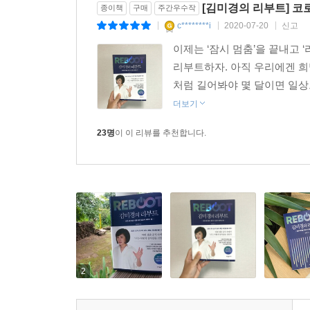
[김미경의 리부트] 코
종이책
구매
주간우수작
업무는 재택근무로 바뀌었으며, 면대면 활동은 
c********i
2020-07-20
신고
|
|
|
이전으로 되돌아갈 수 없다는 것을 누구도 의심하지 
이제는 ‘잠시 멈춤’을 끝내고 
리부트하자. 아직 우리에겐 희망
김미경 강사는 부자들은 바뀐 세상의 질서를 꿰뚫
처럼 길어봐야 몇 달이면 일상으
동선이나 체크하는 데 열중하고 있는 현실을 안타
더보기
잡을 수 있는 아주 쉬운 공식을 만들어 전하고자 했
23명
이 이 리뷰를 추천합니다.
바뀐 세상의 질서, 달라진 생존 공식
내 일과 삶에 적용하면 기회가 보인다!
★★On-tact : 언택트 넘어 ‘온택트’로 세상과 연결
★★Digital Transformation : 디지털 트랜스
★★Independent Worker : 자유롭고 독립적으
★★Safety : 세이프티, 의무가 아닌 생존을 걸고 
2
우리는 지금 코로나로 인해 삶의 공식이 바뀌는 경험
물론 코로나가 바꿔놓은 수많은 공식들을 다 알 