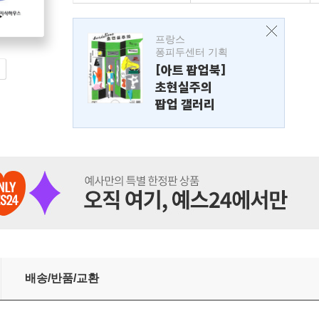
프랑스
퐁피두센터 기획
[아트 팝업북]
초현실주의
팝업 갤러리
배송/반품/교환