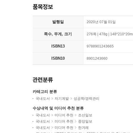
품목정보
발행일
2020년 07월 01일
쪽수, 무게, 크기
276쪽 | 478g | 148*210*20
ISBN13
9788901243665
ISBN10
8901243660
관련분류
카테고리 분류
국내도서
자기계발
성공학/경력관리
수상내역 및 미디어 추천 분류
국내도서
미디어 추천
조선일보
국내도서
미디어 추천
중앙일보
국내도서
미디어 추천
한겨레