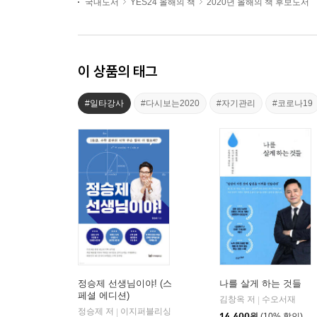
국내도서
YES24 올해의 책
2020년 올해의 책 후보도서
이 상품의 태그
#일타강사
#다시보는2020
#자기관리
#코로나19
정승제 선생님이야! (스
나를 살게 하는 것들
페셜 에디션)
김창옥 저
수오서재
|
정승제 저
이지퍼블리싱
|
14,400
원
(10% 할인)