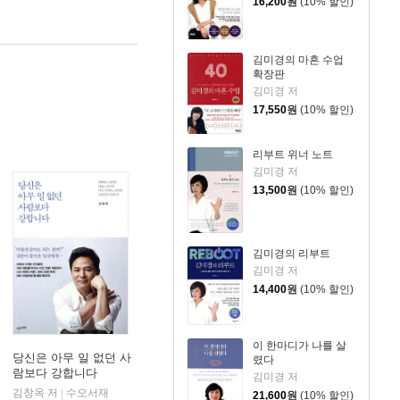
16,200
원
(10% 할인)
김미경의 마흔 수업
확장판
김미경 저
17,550
원
(10% 할인)
리부트 위너 노트
김미경 저
13,500
원
(10% 할인)
김미경의 리부트
김미경 저
14,400
원
(10% 할인)
이 한마디가 나를 살
당신은 아무 일 없던 사
렸다
람보다 강합니다
김미경 저
김창옥 저
수오서재
|
21,600
원
(10% 할인)