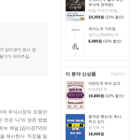
무삭제 완역본)
데일 카네기 저/임상훈 역
10,350
원
(10% 할인)
세이노의 가르침
세이노(SayNo) 저
6,480
원
(10% 할인)
가 김미경이 잠시 잠
 용기가 되어주길.
이 분야 신상품
더보기
대한민국 부의 감각
터보832 저
19,800
원
(10% 할인)
왕하며 주식시장의 요동만
합격은 했는데, 퇴사
것은 ‘나’의 생존 방법
하고 싶다
최지혜 저
튜브 채널 [김미경TV]의
18,000
원
 제시한다. 직장을 잃