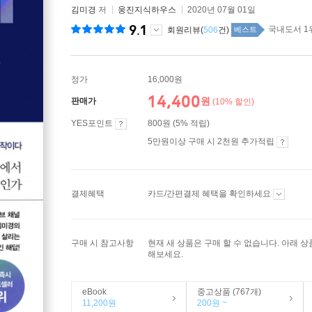
김미경
저
웅진지식하우스
2020년 07월 01일
9.1
국내도서 1
회원리뷰(
506
건)
베스트
정가
16,000원
14,400
원
판매가
(10% 할인)
YES포인트
800원 (5% 적립)
5만원이상 구매 시 2천원 추가적립
결제혜택
카드/간편결제 혜택을 확인하세요
구매 시 참고사항
현재 새 상품은 구매 할 수 없습니다. 아래 
해보세요.
eBook
중고상품 (767개)
11,200원
200원 ~