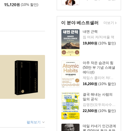
15,120
원
(10% 할인)
이 분야 베스트셀러
더보기
내면 근력
짐 머피 저/지여울 역
19,800
원
(10% 할인)
아주 작은 습관의 힘
(50만 부 기념 스페셜
에디션)
제임스 클리어 저/이한이 역
16,200
원
(10% 할인)
결국 해내는 사람의
일의 공식
김영진(모두의사수) 저
22,500
원
(10% 할인)
펼쳐보기
데일 카네기 인간관계
론 (50만부 돌파 초판