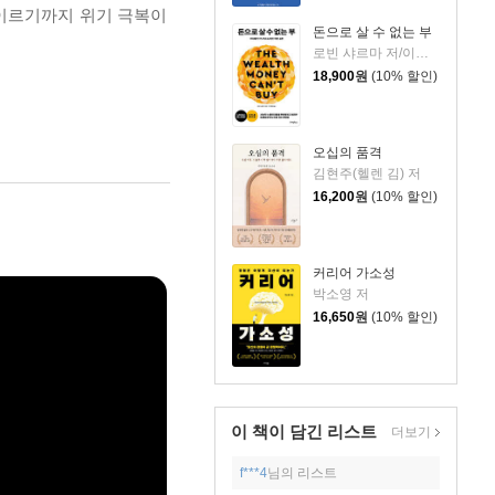
 이르기까지 위기 극복이
돈으로 살 수 없는 부
로빈 샤르마 저/이영래 역
18,900
원
(10% 할인)
오십의 품격
김현주(헬렌 김) 저
16,200
원
(10% 할인)
커리어 가소성
박소영 저
16,650
원
(10% 할인)
이 책이 담긴
리스트
더보기
f***4
님의 리스트