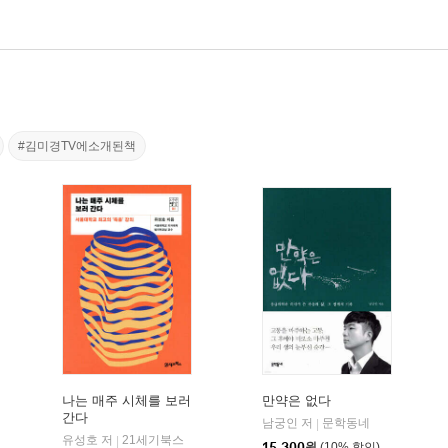
#김미경TV에소개된책
나는 매주 시체를 보러
만약은 없다
간다
남궁인 저
문학동네
|
유성호 저
21세기북스
|
15,300
원
(10% 할인)