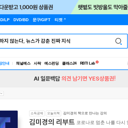
D/LP
DVD/BD
문구
/GIFT
티켓
독서유형검사
장안내
채널예스
사락
예스펀딩
클래스24
RBTI Lab
독서유형검사
AI 일문백답
의견 남기면 YES상품권!
김미경의 책으로 만나는 강의
소득공제
오늘의책
김미경의 리부트
코로나로 멈춘 나를 다시 