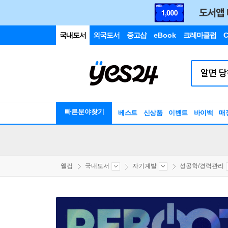
국내도서
외국도서
중고샵
eBook
크레마클럽
C
빠른분야찾기
베스트
신상품
이벤트
바이백
매
웰컴
국내도서
자기계발
성공학/경력관리