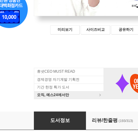
미리보기
사이즈비교
공유하기
휴넷CEO MUST READ
경제경영 자기계발 기획전
기간 한정 특가 도서
오직, 예스24에서만
김미경의 리부트
도서정보
리뷰/한줄평
(193/313)