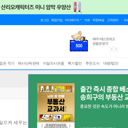
로그인
회원가입
마이페이지
카트
주문/배송
고객센터
Gl
젊은 작가
예사단독판매
이달의사은품
특가할인
추천도서
대량/법인
일으켜 세우는 법