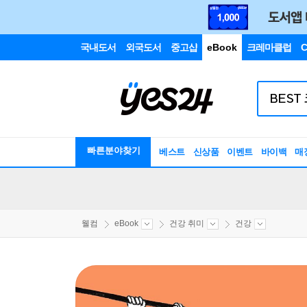
국내도서
외국도서
중고샵
eBook
크레마클럽
C
빠른분야찾기
베스트
신상품
이벤트
바이백
매
웰컴
eBook
건강 취미
건강