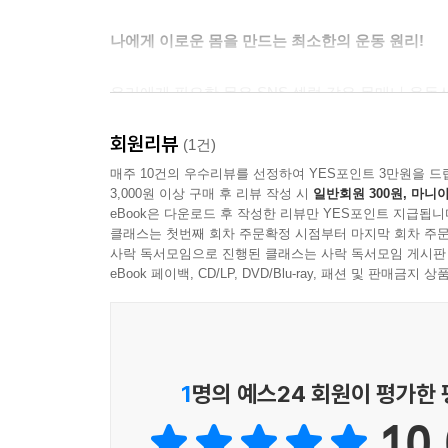
나에게 이로운 몸을 만드는 최소한의 운동 원리!
우리에게 필요한 몸은 SNS 셀럽 같은 몸매나 운동
폐와 다리, 여행 캐리어를 들고 3층 계단을 올라도
회원리뷰
체력이다. 자기의 생활이 던져 주는 과제를 무난하게
(1건)
매주 10건의 우수리뷰를 선정하여 YES포인트 3만원을 드
3,000원 이상 구매 후 리뷰 작성 시
일반회원 300원, 마니아
그러기 위해서는 체력을 기르는 운동을 하는 동시에,
eBook은 다운로드 후 작성한 리뷰만 YES포인트 지급됩니
자칫 부상으로 이어질 수도 있기 때문이다. 그래서 
클래스는 첫번째 회차 주문확정 시점부터 마지막 회차 주문
걷기와 달리기, 하체 운동과 상체 운동의 가장 기본
사락 독서모임으로 진행된 클래스는 사락 독서모임 게시판
단순히 ‘이 동작은 이렇게 하면 끝’ 식의 설명에 
eBook 페이백, CD/LP, DVD/Blu-ray, 패션 및 판매금
확장되는지까지 운동의 맥을 짚어 준다. 운동을 하면
호흡이 진정한 코어 운동이자
힘의 근원인 이유
1
명의 예스24 회원이 평가한
10.
흔히들 코어 운동을 코어 근육을 강화하는 운동이라 