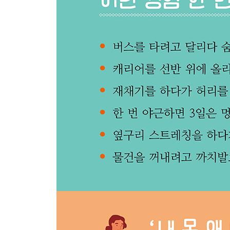
3장_ 걷기와 달리기, 가장 일상적인 것부터 잘하자
걷기도 운동이 될까
엉덩이와 발 되돌아보기
선생님, 저는 오래 걸으면 아파요
걷기, 셀프 교정
걷기에서 멈춰선 안 된다
유산소 운동도 되고 무산소 운동도 되는 달리기
다시 달릴 수 있는 몸 만들기
걷기와 달리기를 위한 스트레칭
4장_ 하체 운동, 생활의 무게를 견뎌 내는 몸 만들기
운동 목표가 무엇이든 기본이 되는 것
근력 운동을 두려워하는 이유
엉덩관절을 이용하면 허리가 튼튼해진다
시작은 힙 힌지
진화하면 데드 리프트
어릴 때는 할 수 있었지만 어른이 되어서는 잃어버