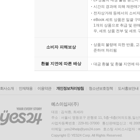
LP상품의 재생 불량 원인이 기
시간의 경과에 의해 재판매가
전자상거래 등에서의 소비자
eBook 세트 상품은 일괄 
1개의 상품으로 취급 및 판매
우, 세트 상품 전부 및 세트
상품의 불량에 의한 반품, 교
소비자 피해보상
준하여 처리됨
환불 지연에 따른 배상
대금 환불 및 환불 지연에 
회사소개
인재채용
이용약관
개인정보처리방침
청소년보호정책
도서홍보안내
대표 : 김석환, 최세라
주소 : 서울시 영등포구 은행로 11, 5층~6층(여의도동,일신
사업자등록번호 : 229-81-37000 통신판매업신고 : 제 200
이메일 : yes24help@yes24.com 호스팅 서비스사업자 :
Copyright ⓒ YES24 Corp. All Rights Reserved.