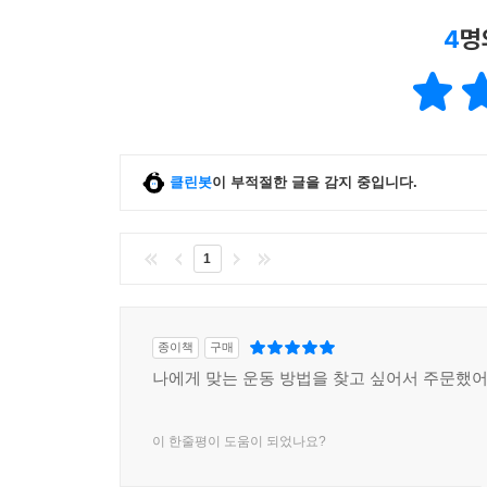
동작을 강조한다. 기본 동작에 숙달하면, 동작의 
4
명
우선 권한다. 그렇게 6개월 이상 꾸준히 기본 동
케틀벨 터키시 겟업과 같이 고난이도 동작으로 넓혀 
실제로 저자는 개인 수업에서도 이렇게 운동하는 
한결같이 이렇게 말한다.
클린봇
이 부적절한 글을 감지 중입니다.
“이렇게 운동하면 아프지 않으면서 몸은 좋아지는 거
남의 기준에 맞춘 운동으로
1
몸과 마음이 지친 사람들을 위한
헬스 독립 가이드
종이책
구매
무엇이 좋은 운동일까? 저자가 내린 결론은 ‘하나의
나에게 맞는 운동 방법을 찾고 싶어서 주문했
체력 수준이 조금씩 다를 뿐 아니라 취향도 제각각
《남의 체력은 탐내지 않는다》는 저자가 그동안의 운
이 한줄평이 도움이 되었나요?
책이다. 만약 당신이 자신에게 맞지 않는 운동 프
무릎 꿇기를 반복해 왔다면, 운동 원리부터 하나씩