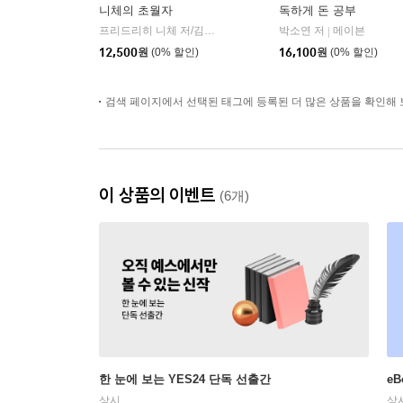
니체의 초월자
독하게 돈 공부
프리드리히 니체 저/김철 편역
히읏
박소연 저
메이븐
|
|
12,500
원
(0% 할인)
16,100
원
(0% 할인)
검색 페이지에서 선택된 태그에 등록된 더 많은 상품을 확인해 
이 상품의 이벤트
(6개)
한 눈에 보는 YES24 단독 선출간
e
상시
상