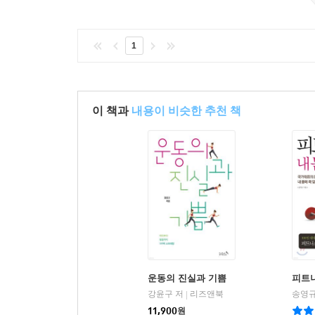
하며 무엇을 놓치고 있었는지, 어디를 어떻게 해야
그 토대 위에 핵심 동작들부터 하나씩 쌓아 올리다 
1
‘적정 운동’과 만나게 되고, 몸과 마음이 함께 성장
이 책과
내용이 비슷한 추천 책
운동의 진실과 기쁨
피트
강윤구 저
리즈앤북
송영규
|
11,900
원