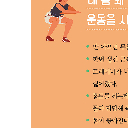
‘닥치고 스쾃’ NO, ‘다치지 않게 스쾃’ YES
스쾃을 하기 전에 준비할 것 1: 발목 유연성
스쾃을 하기 전에 준비할 것 2: 엉덩관절과 골반 유
스쾃을 하기 전에 준비할 것 3: 강하고 유연한 엉덩
누구나 앉는 게 먼저였다
스쾃에 도전하자
맨몸 스쾃에 무게를 더하면
스쾃이 전부는 아니다
무릎을 꿇은 자 균형 잡힌 하체를 얻으리
이토록 힘든 걷기라면
일단 알아는 두자, 케틀벨 스윙
5장_ 상체 운동, 몸은 스마트폰만으로는 만족하지 
수영은 죄가 없다
제일 나쁜 자세는 ○○○이다
일상을 견뎌 내는 목 만들기
내 어깨뼈는 어디 있을까