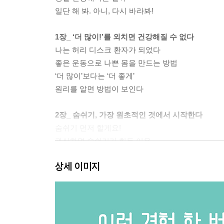
일단 해 봐. 아니, 다시 바라봐!
1장_ ‘더 많이!’를 외치면 건강해질 수 없다
나는 허리 디스크 환자가 되었다
좋은 운동으로 나쁜 몸을 만드는 방법
‘더 많이’보다는 ‘더 좋게’
원리를 알면 방법이 보인다
2장_ 숨쉬기, 가장 원초적인 것에서 시작한다
숨쉬기 먼저 할게요!
과식하면 숨쉬기가 힘든 이유
복식호흡은 반쪽짜리
상세 이미지
척추를 지지하는 에어백을 장착하라
한 번쯤 들어 봤을 코어 운동
일상에서 할 수 있는 코어 운동, 바르게 서기
에어백을 되찾을 때의 효과