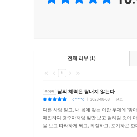
비롯해 코어 근육이 관여하는 움직임들을 올바르게 
아니다.
저자는 호흡이 코어 운동의 가장 기본이라고 강조한
떠올려 보자. 선수는 두 볼을 빵빵하게 부풀렸다
무게를 버티는 데 한계가 있기 때문에, 호흡을 
척추를 단단히 지탱하는 것이다.
전체 리뷰
(1)
대표적인 코어 운동인 플랭크에서도 핵심은 척추 
1
팽팽한 압력을 형성해야 한다. 복부에서 압력이 
금방 무너질 수밖에 없다.
남의 체력은 탐내지 않는다
종이책
태어나서 처음 하는 스쾃은
g*****o
2023-08-08
신고
|
|
|
앉은 자세에서 시작할까,
다른 사람 말고, 내 몸에 맞는 이란 부제에 '맞
일어선 자세에서 시작할까?
매진하여 경주마처럼 앞만 보고 달려갈 것이 아
을 보고 따라하게 되고, 좌절하고, 포기하곤 한다
‘닥치고 스쾃!’이란 말이 있을 만큼, 스쾃은 운동