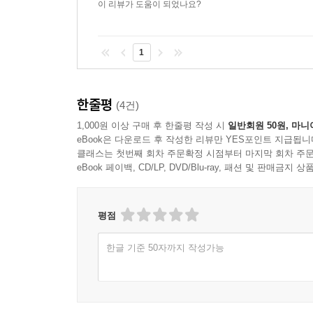
처음 하는 스쾃은 앉은 자세에서 시작할까, 일어선
이 리뷰가 도움이 되었나요?
“본래 스쾃은 아기가 두 다리로 서는 과정의 한 
1
스쾃이 되는 것이다. 따라서 스쾃은 먼저 일어서
상태에서 자세를 제어하며 앉기보다 앉은 상태에서
근육을 수축해 힘을 쓰기만 하면 돼서 상대적으로 더
한줄평
(4건)
--- 본문 중에서
1,000원 이상 구매 후 한줄평 작성 시
일반회원 50원, 마니
eBook은 다운로드 후 작성한 리뷰만 YES포인트 지급됩니
어떤 운동 동작의 기원을 알면 그 움직임을 어디서부
클래스는 첫번째 회차 주문확정 시점부터 마지막 회차 주문
몸을 지지하고 쪼그려 앉는 동작으로 전환하는 데서
eBook 페이백, CD/LP, DVD/Blu-ray, 패션 및 판매금
“이렇게 운동하면
평점
아프지 않으면서
몸은 좋아지는 거 같아요.”
한글 기준 50자까지 작성가능
저자는 여러 가지 운동을 권하지 않는다. 하루 24
동작에 숙달하기도, 운동 습관을 들이기도 모두 어
그래서 저자는 호흡법, 스트레칭, 플랭크, 스쾃,