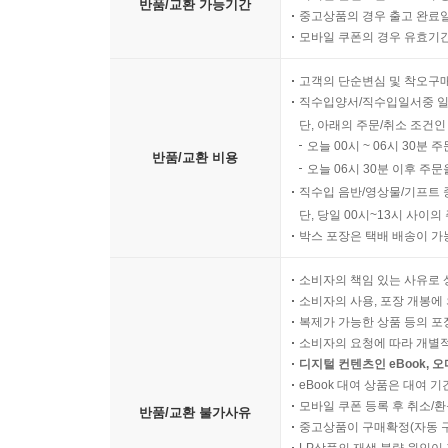
반품/교환 가능기간
중고상품의 경우 출고 완료일
모바일 쿠폰의 경우 유효기간(
고객의 단순변심 및 착오구
직수입양서/직수입일서중 일
단, 아래의 주문/취소 조건인
오늘 00시 ~ 06시 30분 
반품/교환 비용
오늘 06시 30분 이후 주문
직수입 음반/영상물/기프트 
단, 당일 00시~13시 사이
박스 포장은 택배 배송이 가
소비자의 책임 있는 사유로 
소비자의 사용, 포장 개봉에 
복제가 가능한 상품 등의 포장을 
소비자의 요청에 따라 개별
디지털 컨텐츠인 eBook, 
eBook 대여 상품은 대여 기
모바일 쿠폰 등록 후 취소/환
반품/교환 불가사유
중고상품이 구매확정(자동 