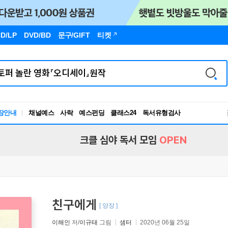
D/LP
DVD/BD
문구
/GIFT
티켓
장안내
채널예스
사락
예스펀딩
클래스24
독서유형검사
RBTI Lab
독서유형검사
크클 심야 독서 모임
OPEN
친구에게
[ 양장 ]
이해인
저/
이규태
그림
샘터
2020년 06월 25일