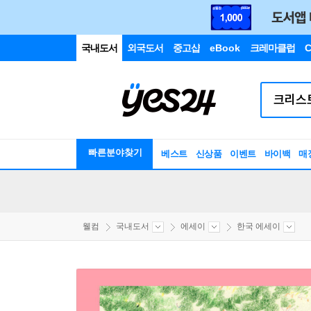
국내도서
외국도서
중고샵
eBook
크레마클럽
C
빠른분야찾기
베스트
신상품
이벤트
바이백
매
웰컴
국내도서
에세이
한국 에세이