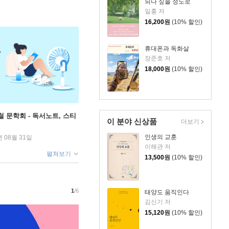
되나 싶을 정도로
일홍 저
16,200
원
(10% 할인)
휴대폰과 독화살
장준호 저
18,000
원
(10% 할인)
철 문학회 - 독서노트, 스티
이 분야 신상품
더보기
인생의 교훈
년 08월 31일
이해관 저
펼쳐보기
13,500
원
(10% 할인)
1
/6
태양도 움직인다
김신기 저
15,120
원
(10% 할인)