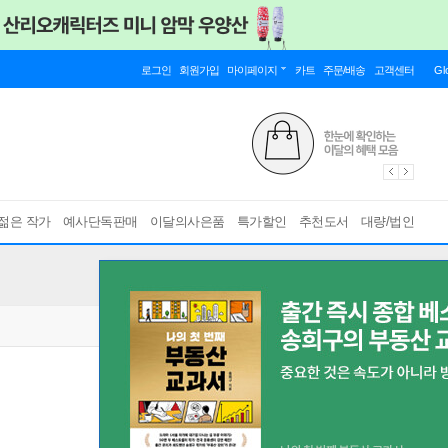
로그인
회원가입
마이페이지
카트
주문/배송
고객센터
Gl
젊은 작가
예사단독판매
이달의사은품
특가할인
추천도서
대량/법인