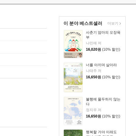
이 분야 베스트셀러
더보기
사춘기 엄마의 오장육
부
나민애 저
16,020
원
(10% 할인)
너를 아끼며 살아라
나태주 저
16,650
원
(10% 할인)
불행에 몰두하지 않는
다
정지우 저
16,650
원
(10% 할인)
행복할 거야 이래도