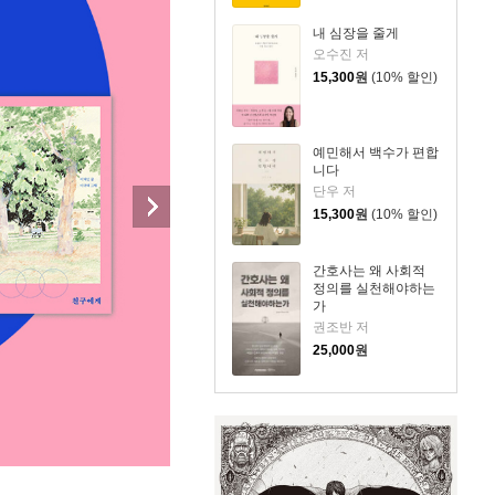
내 심장을 줄게
오수진 저
15,300
원
(10% 할인)
예민해서 백수가 편합
니다
단우 저
15,300
원
(10% 할인)
간호사는 왜 사회적
정의를 실천해야하는
가
권조반 저
25,000
원