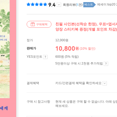
9.4
에세이 top20
회원리뷰(
9
건)
베스트
친필 사인본(선착순 한정), 우표+엽서세
구매혜택
양장 스티키북 증정(개별 포인트 차감)
정가
12,000원
10,800
원
판매가
(10% 할인)
YES포인트
600원 (5% 적립)
5만원이상 구매 시 2천원 추가적립
결제혜택
카드/간편결제 혜택을 확인하세요
구매 시 참고사항
현재 새 상품은 구매 할 수 없습니다. 아래 
해보세요.