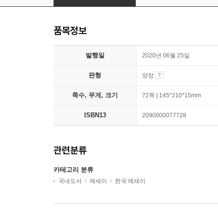
품목정보
발행일
2020년 06월 25일
판형
양장
쪽수, 무게, 크기
72쪽 | 145*210*15mm
ISBN13
2090000077728
관련분류
카테고리 분류
국내도서
에세이
한국 에세이