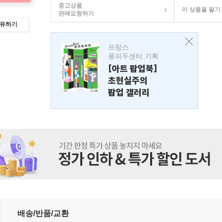
중고상품
이 상품을 팔기
판매요청하기
유하기
프랑스
퐁피두센터 기획
[아트 팝업북]
초현실주의
팝업 갤러리
배송/반품/교환