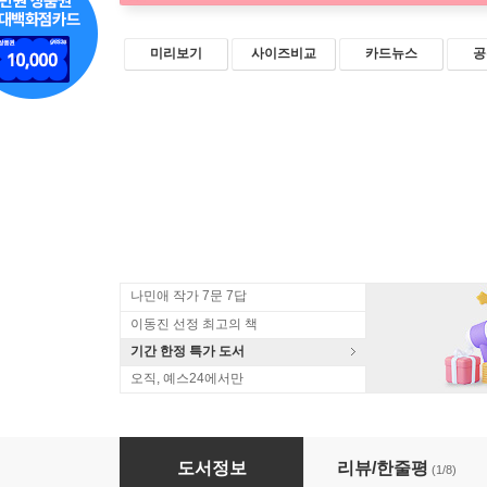
미리보기
사이즈비교
카드뉴스
공
나민애 작가 7문 7답
이동진 선정 최고의 책
기간 한정 특가 도서
오직, 예스24에서만
친구에게
도서정보
리뷰/한줄평
(1/8)