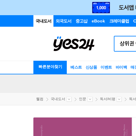
국내도서
외국도서
중고샵
eBook
크레마클럽
C
빠른분야찾기
베스트
신상품
이벤트
바이백
매
웰컴
국내도서
인문
독서/비평
독서