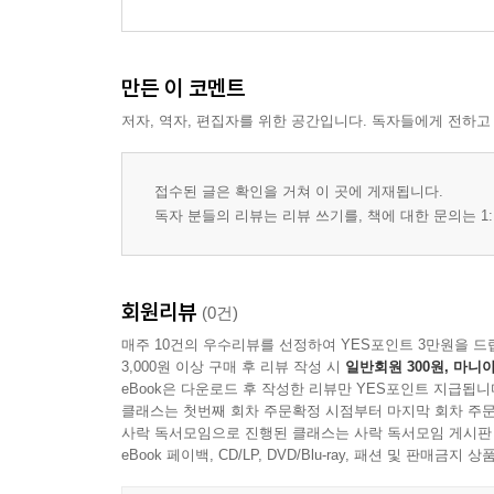
인지적인 혼합
6. 총괄조작의 한 사례
만든 이 코멘트
조작으로 가득 찬 어느 토론 텍스트
저자, 역자, 편집자를 위한 공간입니다. 독자들에게 전하고
7. 조작의 두 가지 효과
접수된 글은 확인을 거쳐 이 곳에 게재됩니다.
독자 분들의 리뷰는 리뷰 쓰기를, 책에 대한 문의는 1:
효과적인 조작
개인주의의 새로운 원천들
회원리뷰
(0건)
8. 약한 저항
매주 10건의 우수리뷰를 선정하여 YES포인트 3만원을 드
3,000원 이상 구매 후 리뷰 작성 시
일반회원 300원, 마니아
수련 없는 실천
eBook은 다운로드 후 작성한 리뷰만 YES포인트 지급됩니
효율성과 인간에 대한 도구적인 개념
클래스는 첫번째 회차 주문확정 시점부터 마지막 회차 주문
면책해 주는 분업화
사락 독서모임으로 진행된 클래스는 사락 독서모임 게시판
eBook 페이백, CD/LP, DVD/Blu-ray, 패션 및 판매금
9. 말의 규범들