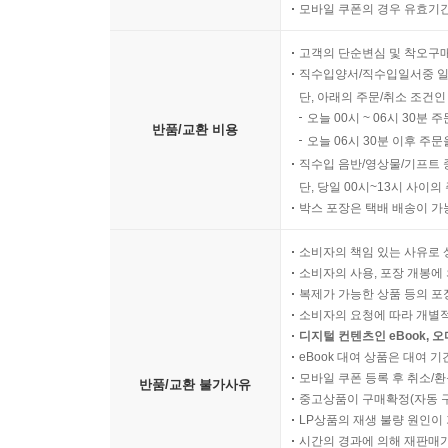
모바일 쿠폰의 경우 유효기간(
고객의 단순변심 및 착오구
직수입양서/직수입일서중 일
단, 아래의 주문/취소 조건인
오늘 00시 ~ 06시 30분 
반품/교환 비용
오늘 06시 30분 이후 주문
직수입 음반/영상물/기프트 
단, 당일 00시~13시 사이
박스 포장은 택배 배송이 가
소비자의 책임 있는 사유로 
소비자의 사용, 포장 개봉에 
복제가 가능한 상품 등의 포장을 
소비자의 요청에 따라 개별
디지털 컨텐츠인 eBook, 
eBook 대여 상품은 대여 기
모바일 쿠폰 등록 후 취소/환
반품/교환 불가사유
중고상품이 구매확정(자동 
LP상품의 재생 불량 원인이 기
시간의 경과에 의해 재판매가