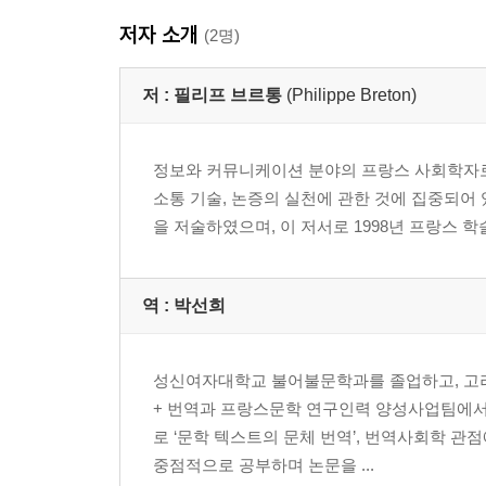
밀레니엄의 끝 ? 잔혹한 이념 투쟁들
저자 소개
설득의 신제국 ? 광고
(2명)
3. 말의 기술화
저 :
필리프 브르통
(Philippe Breton)
기술화된 설득 기법
정보와 커뮤니케이션 분야의 프랑스 사회학자로,
말의 조작기술들에 기대는 집단적인 의존
소통 기술, 논증의 실천에 관한 것에 집중되어
목록의 필요성
을 저술하였으며, 이 저서로 1998년 프랑스 
4. 정서조작
역 :
박선희
감정에 호소하기
융합적인 효과
성신여자대학교 불어불문학과를 졸업하고, 고려
5. 인지조작
+ 번역과 프랑스문학 연구인력 양성사업팀에서
로 ‘문학 텍스트의 문체 번역’, 번역사회학 관점
조작적인 배치
중점적으로 공부하며 논문을 ...