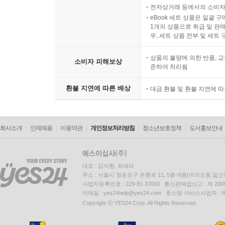
전자상거래 등에서의 소비자
eBook 세트 상품은 일괄 
1개의 상품으로 취급 및 판매
우, 세트 상품 전부 및 세트
상품의 불량에 의한 반품, 교
소비자 피해보상
준하여 처리됨
환불 지연에 따른 배상
대금 환불 및 환불 지연에 
회사소개
인재채용
이용약관
개인정보처리방침
청소년보호정책
도서홍보안내
대표 : 김석환, 최세라
주소 : 서울시 영등포구 은행로 11, 5층~6층(여의도동,일신
사업자등록번호 : 229-81-37000 통신판매업신고 : 제 200
이메일 : yes24help@yes24.com 호스팅 서비스사업자 :
Copyright ⓒ YES24 Corp. All Rights Reserved.