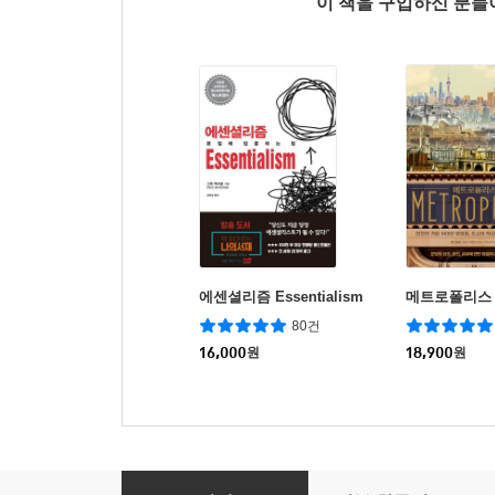
이 책을 구입하신 분
에센셜리즘 Essentialism
메트로폴리스
80건
16,000
원
18,900
원
인생 유니티 교과서