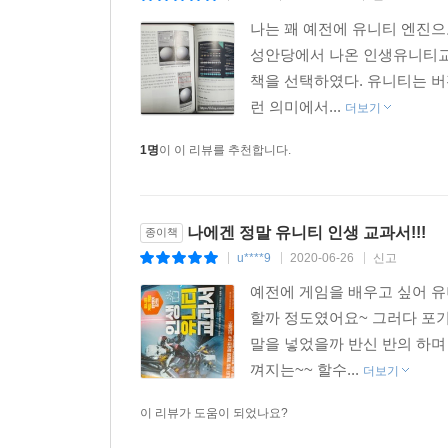
나는 꽤 예전에 유니티 엔진으
성안당에서 나온 인생유니티교과서
책을 선택하였다. 유니티는 버
런 의미에서...
더보기
1명
이 이 리뷰를 추천합니다.
나에겐 정말 유니티 인생 교과서!!!
종이책
u****9
2020-06-26
신고
|
|
|
예전에 게임을 배우고 싶어 유
할까 정도였어요~ 그러다 포
말을 넣었을까 반신 반의 하며
껴지는~~ 할수...
더보기
이 리뷰가 도움이 되었나요?