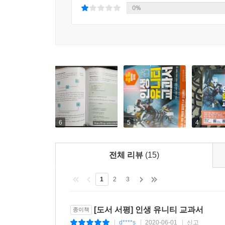
0%
6
5
4
전체 리뷰
(15)
1
2
3
[도서 서평] 인생 유니티 교과서
종이책
d****s
2020-06-01
신고
|
|
|