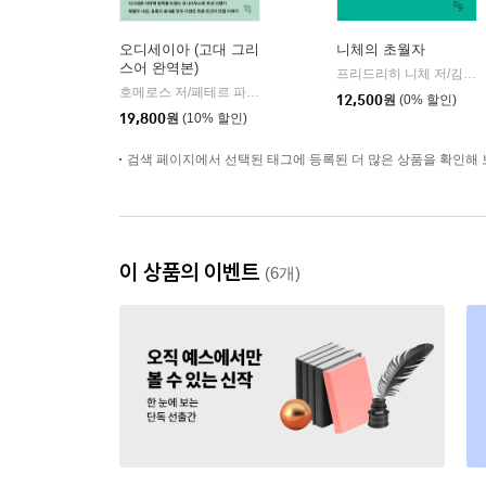
오디세이아 (고대 그리
니체의 초월자
스어 완역본)
프리드리히 니체 저/김철 편역
호메로스 저/페테르 파울 루벤스 그림/박문재 역
현대지성
|
12,500
원
(0% 할인)
19,800
원
(10% 할인)
검색 페이지에서 선택된 태그에 등록된 더 많은 상품을 확인해 
이 상품의 이벤트
(6개)