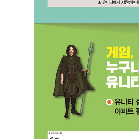
2.2-1 C#이란?
2.2-2 유니티에서 코딩 준비
2.2-3 C# 스크립트의 구성
2.3 기초 문법 익히기
2.3-1 HelloWorld 출력하기
2.3-2 자료형과 변수
2.3-3 조건문 if
2.3-4 반복문 for
2.3-5 함수
→ 함수의 구현과 호출
→ Plus 함수 구현
→ 지역 변수와 전역 변수
2.3-6 클래스(Class)와 객체
→ 클래스
→ 객체
2.3-7 객체지향의 특징
→ 추상화