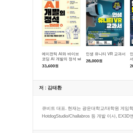
4.11-4 포스트 프로세싱(Post Processing)
→ 패키지 매니저에서 다운로드하기
→ 포스트 프로세싱 셋팅하기
→ 안티에일리어싱(Anti-Aliasing) 효과
→ 앰비언트 오쿨루전(Ambient Occlusion) 효과
→ 블룸(Bloom) 효과
→ 뎁스 오브 필드(Depth Of Field) 효과 적용하기
에이전틱 AI와 바이브
인생 유니티 VR 교과서
코딩 AI 개발의 정석 wi
28,000
원
th 언리얼
33,600
원
2
4.11-5 씨네머신(Cinemachine)
→ 씨네머신의 구조 이해하기
→ Playable Director 컴포넌트와 Timeline 애셋
저 :
김태환
→ 카메라와 씨네머신브레인(CinemachineBrain)
→ 버추얼 카메라(Virtual Camera)의 기본 셋팅
→ 버추얼 카메라 응용
큐비트 대표. 현재는 광운대학교/대학원 게임학
→ 애니메이션 트랙
HotdogStudio/Challabros 등 개발 이
→ 액티베이션 트랙
→ 스크립트를 통한 제어