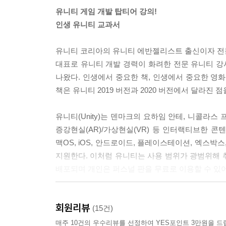
유니티 게임 개발 탑티어 강의!
인생 유니티 교과서
유니티 코리아의 유니티 에반젤리스트 출신이자 전문 
대표로 유니티 개발 경력이 화려한 전문 유니티 강사
나왔다. 인생에서 중요한 책, 인생에서 중요한 영화
책은 유니티 2019 버전과 2020 버전에서 달라진 점
유니티(Unity)는 덴마크의 요하임 안테, 니콜라스
증강현실(AR)/가상현실(VR) 등 인터랙티브한 콘
맥OS, iOS, 안드로이드, 플레이스테이션, 엑스박스
지원한다. 이처럼 유니티는 사용 범위가 광범위해 취
배포되며 개인은 퍼스널 판을 무료로 이용할 수 있어
이 책은 말 그대로 유니티 개발의 모든 것을 알려주
회원리뷰
강의 영상을 저자 카페(cafe.naver.com/unrealunit
(15건)
본문에서는 유니티 문법 소개부터 다양한 개발 버전
매주 10건의 우수리뷰를 선정하여 YES포인트 3만원을 드