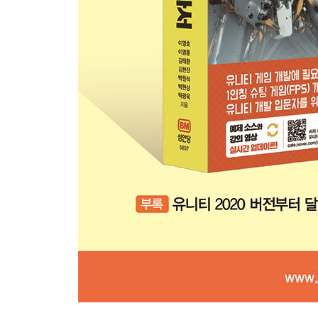
4.9 로그인 화면과 비동기 씬 로드
4.9-1 로그인 화면 구성
4.9-2 로그인 기능 구성
4.9-3 비동기 씬 로딩하기
4.10 UI 디자인 레이아웃
4.10-1 유니티 UI 시스템 개념 정리
→유니티 UI 시스템 구조
→캔버스(Canvas) 속성
→ 앵커(Anchor)와 피벗(Pivot)
→ UI 작업을 위한 준비
4.10-2 크로스헤어
4.10-3 플레이어 체력 바
4.10-4 적 체력 바
4.10-5 무기 변경 UI