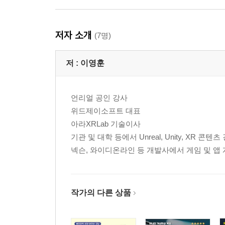
4.11 그래픽 꾸미기
4.11-1 머티리얼
→ PBR 렌더링 시스템
저자 소개
(7명)
→ 알베도(Albedo)와 디퓨즈(Diffuse)
→ PBR의 금속 성질 파라미터, 메탈릭(Metalic)
저 :
이영훈
→ PBR의 매끄러움 파라미터, 스무드니스(Smoothne
→ 디테일을 위한 노멀 맵(Normal map)
→ 자체 발광 효과, 이미션(Emission)
언리얼 공인 강사
4.11-2 파티클 시스템(Particle System)
위드제이소프트 대표
→ 불꽃 이펙트 만들기
아라XRLab 기술이사
→ 연기 이펙트 만들기
기관 및 대학 등에서 Unreal, Unity, XR 콘텐츠
4.11-3 라이트 맵핑(Light Mapping)
넥슨, 와이디온라인 등 개발사에서 게임 및 앱
→ 스태틱(Static) 처리
→ 라이트(Light)
→ 스카이박스 셋팅(Skybox Setting)
작가의 다른 상품
→ 라이트맵 셋팅(Lightmapping Settings)
→ 라이트맵 옵션
→ 프로브(Probe)의 활용