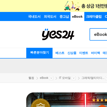
국내도서
외국도서
중고샵
eBook
크레마클럽
C
빠른분야찾기
베스트
신상품
이벤트
바이백
매
웰컴
eBook
IT 모바일
그래픽/멀티미디...