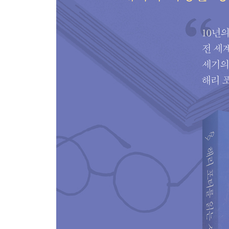
부모를 인간으로 만날 때
상실을 견디는 일
때로 너무 아픈 이름, 가족
마음에 마음이 답하다
누군가를 좋아하는 일
타인의 의지대로 사는 삶
존중만이 존재를 피어나게 한다
3부 우리는 모두 마법사다
헤르미온이라는 멘토
‘순수’를 의심하다
권력을 묻는다
누구나 기대어 울 어깨가 필요하다
있는 그대로의 나를 보는 일
엄마라는 이름으로
친구는 내 슬픔을 등에 지고 가는 자