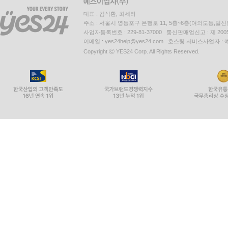
대표 : 김석환, 최세라
주소 : 서울시 영등포구 은행로 11, 5층~6층(여의도동,일신
사업자등록번호 : 229-81-37000 통신판매업신고 : 제 200
이메일 : yes24help@yes24.com 호스팅 서비스사업자 :
Copyright ⓒ YES24 Corp. All Rights Reserved.