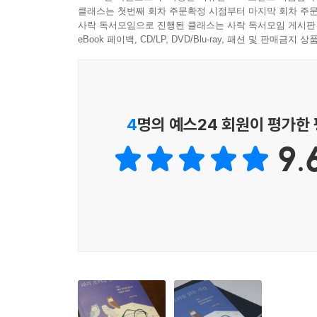
이 있고, 그 일에 재능까지 있는 데다 함께하는 사람
클래스는 첫번째 회차 주문확정 시점부터 마지막 회차 주문
말이라는 마법, 마법이라는 기적
사락 독서모임으로 진행된 클래스는 사락 독서모임 게시판
--- p.111
용기가 필요할 때마다 해리의 여정을 생각했다.
eBook 페이백, CD/LP, DVD/Blu-ray, 패션 및 판매금
소중한 사람이 떠난 자리에는 공허만이 남는 것이 아
저자는 젊은 시절 해리 포터를 읽으며 마법 주문
있다는 것을 알게 된다.
했다. 그러나 마법 세계에서도 소원을 뚝딱 이루
--- p.132
한다는 것을 깨닫는다. 또 마법 세계에서의 삶을 상
4
명의 예스24 회원이 평가한
때마다 지금 여기에 있는 나로 끊임없이 돌아온다.
해리는 늘 스스로에게 질문을 던지고 자신의 생각
9.
저자는, 시간이 지나면서 해리의 세계를 자신의 세계
어놓고 함께 이야기를 나눈다. 이 세 아이는 상상
다.
이제 용기가 필요한 순간마다 해리의 여정을 생각
--- p.156
열리면서, 그는 자신이 가진 귀한 마법을 깨닫는다
마법이고 예언이었음을. 그러니까 이 책은 어쩌면 마
진심 어린 관심의 힘이 한 존재에게 미치는 영향이 
대한 이야기가 될 것이다. 그러나 무엇보다 해리 포
--- p.158
외로운 이들에게는 고요하고도 꽉 찬 온기를, 곁에
‘완장’이라는 말이 있다. 자격이나 계급을 나타내기
소박하고 진솔한 언어로 건네는 따뜻한 말들은 우리
람일수록 완장을 차는 순간 달라진다. 완장이 나타내