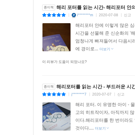
을 갈 수 있는 힘이 생긴다. 나는 다시 걸음을 내디딜
해리 포터를 읽는 시간- 해리포터 안
종이책
‘해리 포터’ 시리즈를 읽는 동안 늘 이 주문을 마음에
l********m
2020-07-08
신고
|
|
|
--- p.274~275
해리포터 안에 이렇게 많은 심
시간을 선물해 준 신순화의 '
엄청나게 빠져들어서 다음시리
에 경이로...
더보기
이 리뷰가 도움이 되었나요?
해리포터를 읽는 시간 - 부드러운 시
종이책
j********7
2020-07-07
신고
|
|
|
해리 포터. 이 유명한 아이 - 
고의 히트작이자, 아직까지 많
이다.해리포터를 한 번이라도 
것이다....
더보기