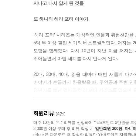
지나고 나서 알게 된 것들
움이 나를 통째로 사로잡아 옴짝달싹 못 하던 순간들
--- p.56
또 하나의 해리 포터 이야기
행복을 행복이라고 알아챌 수 있는 마음, 즐겁고 기쁜
‘해리 포터’ 시리즈는 개성적인 인물과 위험천만한 
심히 마음을 내고 싶다.
5억 부 이상 팔린 세기의 베스트셀러답다. 저자는 2
--- p.60
모험을 함께했다. 다시 10년이 지난 지금 저자는
뛰어놀면서 마법 세계를 다시 만나게 된다.
하루의 분노는 잠들기 전에 꼭 풀 것, 집을 나서는 
서도 나 자신을 온전하게 펼치기 어렵다.
20대, 30대, 40대, 읽을 때마다 매번 새롭게
--- p.73
이야기가 손끝까지 차올랐을 때, 주인공과 주변 인물
청년기를 보낸 엄마와 해리 포터 시리즈를 읽으며 
그런 사람이 있다. 유난히 말귀를 못 알아듣고, 금방
람들을 힘들게 하고, 누군가가 끊임없이 챙겨줘야 하
저자는 ‘해리 포터’의 세계가 젊은 날 얼마나 큰 
--- p.113
회원리뷰
또 얼마나 다르게 보이는지, 그동안 쌓인 경험과 
(4건)
독자들의 마음이 다 이렇지 않을까. 신간을 기다
매주 10건의 우수리뷰를 선정하여 YES포인트 3만원을 드
좋아하는 일은 힘이 세다. 너무 재미있어서 하고 있
3,000원 이상 구매 후 리뷰 작성 시
일반회원 300원, 마니아
되새길 수 있을 것이다.
고 싶고 더 잘하고 싶고 꼭 이루고 싶어 몸과 마음
eBook은 다운로드 후 작성한 리뷰만 YES포인트 지급됩니