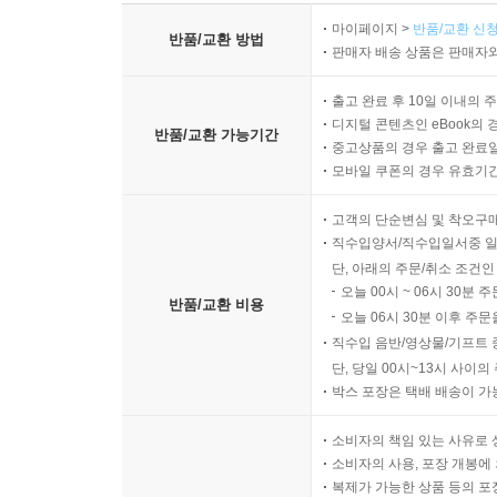
마이페이지 >
반품/교환 신청
반품/교환 방법
판매자 배송 상품은 판매자와
출고 완료 후 10일 이내의 
디지털 콘텐츠인 eBook의 
반품/교환 가능기간
중고상품의 경우 출고 완료일
모바일 쿠폰의 경우 유효기간(
고객의 단순변심 및 착오구
직수입양서/직수입일서중 일
단, 아래의 주문/취소 조건인
오늘 00시 ~ 06시 30분 
반품/교환 비용
오늘 06시 30분 이후 주문
직수입 음반/영상물/기프트 
단, 당일 00시~13시 사이
박스 포장은 택배 배송이 가
소비자의 책임 있는 사유로 
소비자의 사용, 포장 개봉에 
복제가 가능한 상품 등의 포장을 