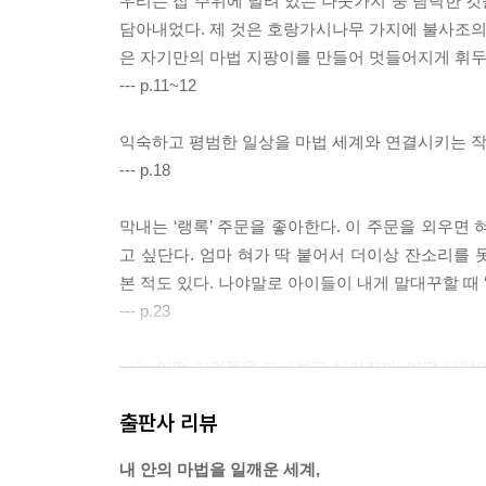
우리는 집 주위에 널려 있는 나뭇가지 중 탐탁한 
담아내었다. 제 것은 호랑가시나무 가지에 불사조의
은 자기만의 마법 지팡이를 만들어 멋들어지게 휘두
--- p.11~12
익숙하고 평범한 일상을 마법 세계와 연결시키는 작
--- p.18
막내는 ‘랭록’ 주문을 좋아한다. 이 주문을 외우면 
고 싶단다. 엄마 혀가 딱 붙어서 더이상 잔소리를 
본 적도 있다. 나야말로 아이들이 내게 말대꾸할 때 
--- p.23
나는 어떤 기억들을 꺼내보고 싶어질까. 어떤 사람의
--- p.39
출판사 리뷰
나도 한 번씩 그런 감정에 사로잡혔다. 미래에 대한
내 안의 마법을 일깨운 세계,
사라지는 것처럼 가슴이 답답해지면서 숨쉬기가 어려