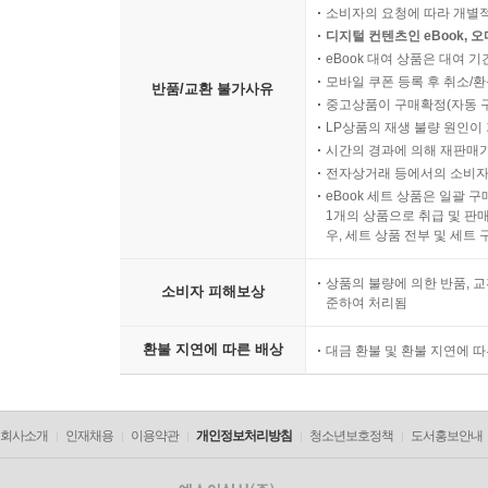
소비자의 요청에 따라 개별
디지털 컨텐츠인 eBook, 
eBook 대여 상품은 대여 기
모바일 쿠폰 등록 후 취소/환
반품/교환 불가사유
중고상품이 구매확정(자동 
LP상품의 재생 불량 원인이 기
시간의 경과에 의해 재판매가
전자상거래 등에서의 소비자
eBook 세트 상품은 일괄 
1개의 상품으로 취급 및 판매
우, 세트 상품 전부 및 세트
상품의 불량에 의한 반품, 교
소비자 피해보상
준하여 처리됨
환불 지연에 따른 배상
대금 환불 및 환불 지연에 
회사소개
인재채용
이용약관
개인정보처리방침
청소년보호정책
도서홍보안내