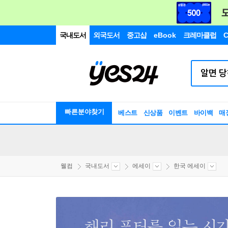
국내도서
외국도서
중고샵
eBook
크레마클럽
C
빠른분야찾기
베스트
신상품
이벤트
바이백
매
웰컴
국내도서
에세이
한국 에세이