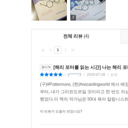
(…) 말포이는 반장이 되자마자 거들먹거리며 해리
--- p.181~182
5
아메리카 토착민들은 친구를 ‘내 슬픔을 등에 지고 
는 뜻이리라. 해리와 론, 헤르미온은 가장 고통스러
전체 리뷰
(4)
운 시간들을 지나왔다. 서로의 슬픔을 나눠 지고 갔
--- p.208
1
세상 모든 이야기에는 ‘우리’가 담겨 있다. 환상의
[해리 포터를 읽는 시간] 나는 해리 
종이책
있는 고양이를 꽃으로 변하게 할 수도 없지만, 우리
y*******2
2020-07-28
신고
|
|
|
우리는 ‘말’이라는 마법을 쓴다.
--- p.269
(구)#Pottermore, (현)#wizardingw
부터, 내가 그리핀도르일 것이라고 한 번도 의심
어둠은 두렵다. 그 속에 무엇이 있는지 알 수 없는
했었다.이 책의 작가님은 50대 육아 칼럼니스
다. 나 혼자 남겨진 기분만큼 존재를 약하게 하는 것
이 리뷰가 도움이 되었나요?
진 것 같다. 그런 기분이 들면 숨이 잘 안 쉬어질 때
에 있는 사람도, 나 자신도 빛 속에서 또렷하게 드러