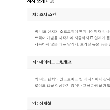
저자 소개
(3명)
CHAPTER 20 자바와의 상호운용 365
자바 클래스와 상호운용하기 ...... 366
저 :
조시 스킨
상호운용과 null 처리 ...... 367
타입 매핑 ...... 371
빅 너드 랜치의 소프트웨어 엔지니어이자 강사
게터와 세터 그리고 상호운용 ...... 373
트웨어 개발을 시작하여 지금까지 IT 업계에 
JVM 애노테이션 ...... 375
사용하지 않을 때는 달리기, 브라질 유술 등을 
예외와 상호운용 ...... 385
자바의 함수 타입 ...... 389
org.jetbrains.annotations 라이브러리 추가하기 ...... 
저 :
데이비드 그린핼프
CHAPTER 21 코틀린으로 안드로이드 앱 개발하기 
안드로이드 스튜디오 ...... 393
빅 너드 랜치의 안드로이드 팀 매니저이자 강사
UI 정의하기 ...... 400
로이드 앱을 작성하지 않거나 교육 과정을 개발
에뮬레이터에서 앱 실행하기 ...... 403
캐릭터 생성하기 ...... 405
Activity 클래스 ...... 406
역 :
심재철
뷰 컴포넌트를 코드와 연결시키기 ...... 407