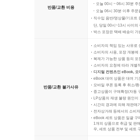
오늘 00시 ~ 06시 30분 
반품/교환 비용
오늘 06시 30분 이후 주문
직수입 음반/영상물/기프트 
단, 당일 00시~13시 사이
박스 포장은 택배 배송이 가
소비자의 책임 있는 사유로 
소비자의 사용, 포장 개봉에 
복제가 가능한 상품 등의 포장을 
소비자의 요청에 따라 개별
디지털 컨텐츠인 eBook, 
eBook 대여 상품은 대여 기
모바일 쿠폰 등록 후 취소/환
반품/교환 불가사유
중고상품이 구매확정(자동 
LP상품의 재생 불량 원인이 기
시간의 경과에 의해 재판매가
전자상거래 등에서의 소비자
eBook 세트 상품은 일괄 
1개의 상품으로 취급 및 판매
우, 세트 상품 전부 및 세트