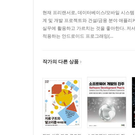
코틀린-안드로이드 확장의 합성 속성 ...... 410
현재 프리랜서로, 데이터베이스/모바일 시스템 
클릭 리스너 설정하기 ...... 412
계 및 개발 프로젝트와 건설/금융 분야 애플
액티비티 인스턴스의 상태 보존 ...... 414
실무에 활용하고 가르치는 것을 좋아한다. 저
확장 함수를 사용해서 코드 리팩토링하기 ...... 417
적용하는 안드로이드 프로그래밍(...
궁금증 해소하기: 안드로이드 KTX와 Anko 라이브러리 ..
CHAPTER 22 코루틴 개요 423
작가의 다른 상품
캐릭터 데이터 파싱하기 ...... 424
실시간으로 데이터 가져오기 ...... 426
안드로이드 main 스레드 ...... 429
코루틴을 활성화시키기 ...... 429
async 함수를 사용하여 코루틴 지정하기 ...... 430
launch vs async/await ...... 432
실행 보류 함수 ...... 432
챌린지: 실시간 데이터 ...... 433
CHAPTER 23 이 책을 마치며 435