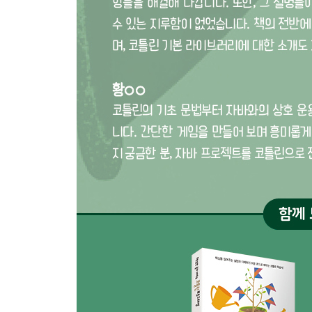
기본 구현 ...... 305
추상 클래스 ...... 306
NyetHack의 전투 기능 ...... 309
CHAPTER 17 제네릭 315
제네릭 타입 정의하기 ...... 316
제네릭 함수 ...... 318
복합 제네릭 타입 매개변수 ...... 320
제네릭 타입 제약 ...... 322
vararg와 get ...... 323
in과 out ...... 326
궁금증 해소하기: reified 키워드 ...... 331
CHAPTER 18 확장 335
확장 함수 정의하기 ...... 335
제네릭 확장 함수 ...... 338
확장 속성 ...... 340