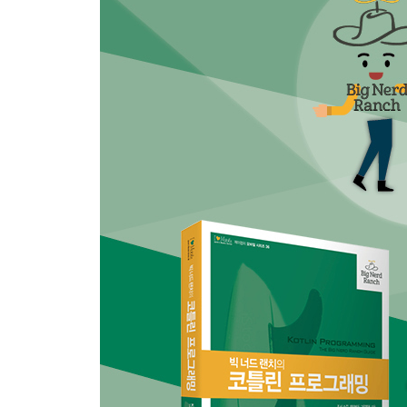
Unit 함수 ...... 66
지명 함수 인자 ...... 67
궁금증 해소하기: Nothing 타입 ...... 68
궁금증 해소하기: 자바의 파일 수준 함수 ...... 70
궁금증 해소하기: 함수 오버로딩 ...... 72
궁금증 해소하기: 백틱 함수 이름 ...... 73
챌린지: 단일 표현식 함수 ...... 75
CHAPTER 5 익명 함수와 함수 타입 77
익명 함수 ...... 77
타입 추론 지원 ...... 84
함수를 인자로 받는 함수 정의하기 ...... 86
인라인 함수로 만들기 ...... 88
함수 참조 ...... 90
반환 타입으로 함수 타입 사용하기 ...... 91
궁금증 해소하기: 코틀린의 람다는 클로저다 ...... 93
궁금증 해소하기: 람다 vs 익명 내부 클래스 ...... 94