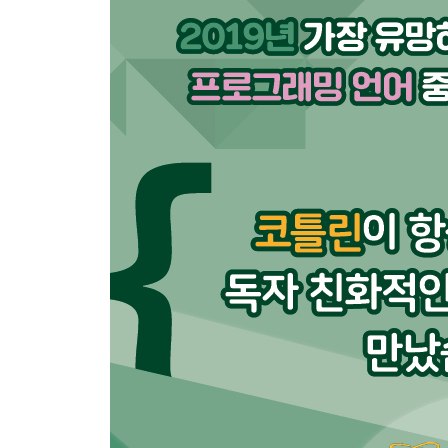
CHAPTER 3 조건문과 조건식 29
if/else 문 ...... 30
범위 ...... 42
when 표현식 ...... 43
문자열 템플릿 ...... 45
챌린지: 범위에 관해 추가로 알아보기 ...... 47
챌린지: 아우라 관련 코드 개선하기 ...... 48
챌린지: 구성 가능한 형식의 상태 출력 ...... 49
CHAPTER 4 함수 51
기존 코드를 함수로 만들기 ...... 51
함수의 구조 ...... 54
함수 호출하기 ...... 58
함수들로 리팩터링하기 ...... 60
우리의 함수 작성하기 ...... 62
기본 인자 ...... 63
단일 표현식 함수 ...... 65