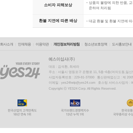
상품의 불량에 의한 반품, 교
소비자 피해보상
준하여 처리됨
환불 지연에 따른 배상
대금 환불 및 환불 지연에 
회사소개
인재채용
이용약관
개인정보처리방침
청소년보호정책
도서홍보안내
대표 : 김석환, 최세라
주소 : 서울시 영등포구 은행로 11, 5층~6층(여의도동,일신
사업자등록번호 : 229-81-37000 통신판매업신고 : 제 200
이메일 : yes24help@yes24.com 호스팅 서비스사업자 :
Copyright ⓒ YES24 Corp. All Rights Reserved.