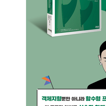
CHAPTER 6 null 안전과 예외 97
코틀린의 null 처리 개요 ...... 97
코틀린의 명시적 null 타입 ...... 99
에러 검출 시점(컴파일 VS 런타임) ...... 101
null 안전 처리 ...... 101
예외 ...... 109
전제 조건 ...... 114
null: 무엇이 좋을까? ...... 116
궁금증 해소하기: checked 예외와 unchecked 예외 ....
궁금증 해소하기: 다른 언어의 코드를 같이 사용할 때의 nul
CHAPTER 7 문자열 121
부분 문자열 추출하기 ...... 121
문자열 변경하기 ...... 126
문자열 비교 ...... 129
궁금증 해소하기: 유니코드 ...... 130
궁금증 해소하기: 문자열의 각 문자를 하나씩 처리하기 ..