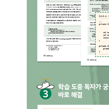
CHAPTER 11 Map 185
Map 생성하기 ...... 185
Map에서 값 가져오기 ...... 188
Map에 항목 추가하기 ...... 189
Map의 값 변경하기 ...... 191
챌린지: 술집 문지기 ...... 195
CHAPTER 12 클래스 정의하기 197
클래스 정의하기 ...... 197
인스턴스 생성하기 ...... 198
클래스 함수 ...... 199
가시성과 캡슐화 ...... 200
클래스 속성 ...... 202
NyetHack 코드 리팩터링하기 ...... 209
패키지 사용하기 ...... 217
궁금증 해소하기: var과 val 속성의 내부 구현 ...... 2