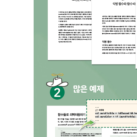
with ...... 150
also ...... 150
takeIf ...... 151
표준 라이브러리 함수 사용하기 ...... 153
CHAPTER 10 List와 Set 155
List ...... 155
반복 처리 ...... 165
파일 데이터를 읽어서 List에 넣기 ...... 169
해체 선언 ...... 172
Set ...... 172
while 루프 ...... 177
break 표현식 ...... 179
컬렉션 변환 ...... 180
궁금증 해소하기: 배열 타입 ...... 181
궁금증 해소하기: 읽기 전용 vs 변경 불가능 ...... 18
챌린지: 정형화된 술집 메뉴 ...... 183