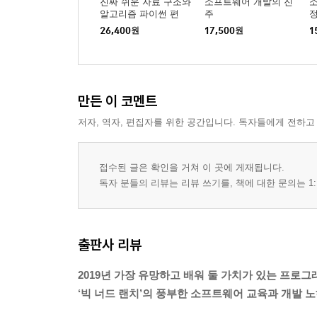
진짜 쉬운 자료 구조와
소프트웨어 개발의 진
어디로 가야 할까? ...... 435
알고리즘 파이썬 편
주
부담 없는 연락처 ...... 436
26,400
원
17,500
원
1
감사합니다! ...... 436
APPENDIX A 인텔리제이 설치와 구성하기 437
만든 이 코멘트
A-1: JDK 설치하기 ...... 437
A-2: 윈도우 시스템에서 인텔리제이를 설치하기 ......
저자, 역자, 편집자를 위한 공간입니다. 독자들에게 전하고
A-3: 맥 OS에서 인텔리제이를 설치하기 ...... 442
A-4: 리눅스에서 인텔리제이를 설치하기 ...... 442
접수된 글은 확인을 거쳐 이 곳에 게재됩니다.
독자 분들의 리뷰는 리뷰 쓰기를, 책에 대한 문의는 1:
출판사 리뷰
2019년 가장 유망하고 배워 둘 가치가 있는 프로그
‘빅 너드 랜치’의 풍부한 소프트웨어 교육과 개발 