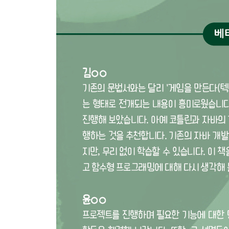
CHAPTER 15 객체 267
object 키워드 ...... 267
중첩 클래스 ...... 276
데이터 클래스 ...... 279
enum 클래스 ...... 284
연산자 오버로딩 ...... 287
NyetHack 게임 세계 탐험하기 ...... 290
궁금증 해소하기: 객체의 값 비교하기 ...... 293
궁금증 해소하기: ADT ...... 296
챌린지: ‘quit’ 명령 ...... 299
챌린지: 게임 세계 지도 구현하기 ...... 300
챌린지: 종을 치기 ...... 300
CHAPTER 16 인터페이스와 추상 클래스 301
인터페이스 정의하기 ...... 301
인터페이스 구현하기 ...... 303