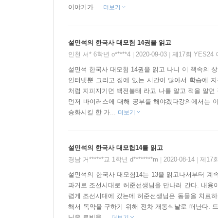
이야기가 ...
더보기
설민석의 한국사 대모험 14권을 읽고
인천 서* 6학년 o*****4
2020-09-03
제17회 YES2
|
|
설민석 한국사 대모험 14권을 읽고 나니 이 책속의 
인터넷뿐 그리고 집에 있는 시간이 많아서 학습에 지
처럼 지피지기면 백전불태 라고 나를 알고 적을 알면
먼저 바이러스에 대해 공부를 해야겠다강의에서는 이
승화시킬 한 가...
더보기
설민석의 한국사 대모헙14를 읽고
경남 거******교 1학년 d********m
2020-08-14
제17
|
|
설민석의 한국사 대모험14는 13을 읽고나서부터 계속
과거로 조선시대로 허준선생님을 만나러 간다. 내용이
렵게 조선시대에 갔는데 허준선생님은 동물을 치료하지
해서 독약을 구하기 위해 전차 개통식날로 떠난다. 
님은 로빈을 ...
더보기