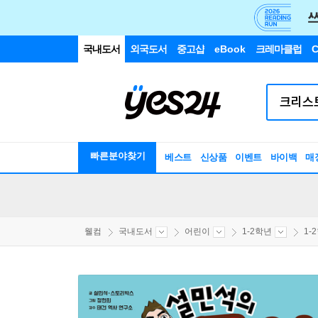
국내도서
외국도서
중고샵
eBook
크레마클럽
C
빠른분야찾기
베스트
신상품
이벤트
바이백
매
웰컴
국내도서
어린이
1-2학년
1-