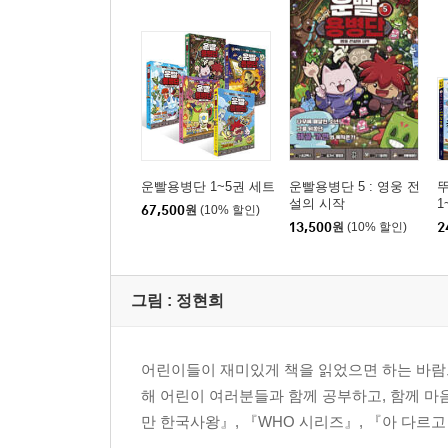
운빨용병단 1~5권 세트
운빨용병단 5 : 영웅 전
설의 시작
1
67,500
원
(10% 할인)
13,500
원
(10% 할인)
2
그림 :
정현희
어린이들이 재미있게 책을 읽었으면 하는 바람으
해 어린이 여러분들과 함께 공부하고, 함께 마
만 한국사왕』, 『WHO 시리즈』, 『아 다르고