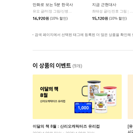
만화로 보는 5분 한국사
지금 근현대사
유요 글/미정 그림/신병주 감수
빅피시
최태성 글/신진호 그림
다
|
|
16,920
원
(10% 할인)
15,120
원
(10% 할인)
검색 페이지에서 선택된 태그에 등록된 더 많은 상품을 확인해 
이 상품의 이벤트
(9개)
이달의 책 8월 : 산리오캐릭터즈 유리컵
[
시