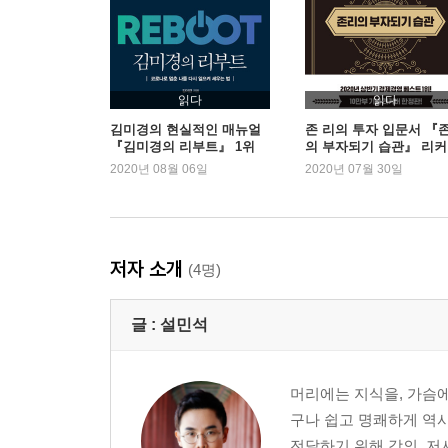
읽다
읽다
김미경의 현실적인 매뉴얼
존 리의 투자 입문서 『
『김미경의 리부트』 1위
의 부자되기 습관』 리
탈환
한정판 1위
2020년 08월 06일
2020년 07월 30일
저자 소개
(4명)
글 :
설민석
머리에는 지식을, 가슴에
구나 쉽고 명쾌하게 역사
전달하기 위해 강의, 저