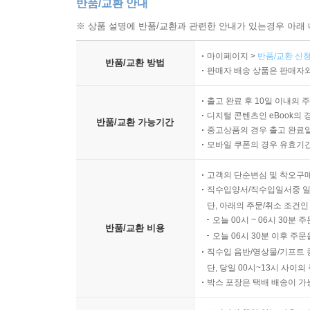
반품/교환 안내
※ 상품 설명에 반품/교환과 관련한 안내가 있는경우 아래 
마이페이지 >
반품/교환 신청
반품/교환 방법
판매자 배송 상품은 판매자와
출고 완료 후 10일 이내의 
디지털 콘텐츠인 eBook의 
반품/교환 가능기간
중고상품의 경우 출고 완료일
모바일 쿠폰의 경우 유효기간(
고객의 단순변심 및 착오구
직수입양서/직수입일서중 일
단, 아래의 주문/취소 조건인
오늘 00시 ~ 06시 30분 
반품/교환 비용
오늘 06시 30분 이후 주문
직수입 음반/영상물/기프트 
단, 당일 00시~13시 사이
박스 포장은 택배 배송이 가