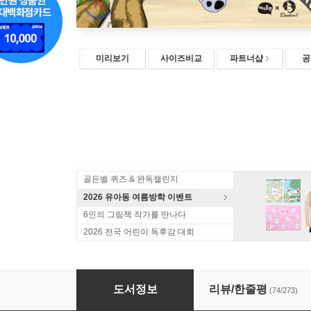
미리보기
사이즈비교
파트너샵
공
골든벨 퀴즈 & 완독챌린지
2026 유아동 여름방학 이벤트
6인의 그림책 작가를 만나다
2026 전국 어린이 독후감 대회
설민석의 한국사 대모험 14
도서정보
리뷰/한줄평
(74/273)