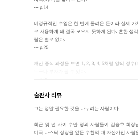
--- p.14
비정규적인 수입은 한 번에 몰려온 돈이라 실제 가치
로 사용하게 돼 결국 모으지 못하게 된다. 흔한 생
람은 별로 없다.
--- p.25
재산 증식 과정을 보면 1, 2, 3, 4, 5처럼 양의 정
누구나 부자가 될 수 있다.
--- p.29
출판사 리뷰
흔히 리스크가 크면 손실이나 이익도 크고, 리스크
셈을 이해하는 것과 같다. 수학에도 곱하면 오히려 
그는 정말 필요한 것을 나누려는 사람이다
불확실성도 증가하고 손실 가능성도 증가한다는 의
지는 경우는 거의 없다. 사실 리스크가 크다고 알려
최근 몇 년 사이 수만 명의 사람들이 김승호 회장
--- p.32
미국 나스닥 상장을 앞둔 수천억 대 자산가인 사람을