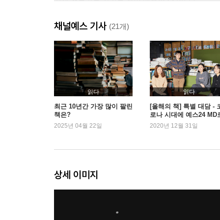
경제 전문가는 경기를 정말 예측할 수 있나?
삼성전자 주식을 삼성증권에 가서 사는 사람
채널예스 기사
다른 이를 부르는 호칭에 따라 내게 오는 운이 바뀐
(21개)
반복되는 운은 실력이고 반복되는 실패는 습관이다
뉴스를 통해 사실과 투자 정보를 구분하는 법
돈마다 시간은 다르게 흐른다
달걀을 한 바구니에 담지 않았는데 왜 모두 깨질까?
부자가 되는 세 가지 방법
읽다
읽다
돈을 모으지 못하는 이유
최근 10년간 가장 많이 팔린
[올해의 책] 특별 대담 - 
책은?
로나 시대에 예스24 MD
자신이 금융 문맹인지 알아보는 법
살아가기
2025년 04월 22일
2020년 12월 31일
주식으로 수익을 내는 사람들의 세 가지 특징
얼마나 벌어야 정말 부자인가?
내가 재산을 지키기 위해 매일 하는 일
가난은 생각보다 훨씬 더 잔인하다
상세 이미지
금융 공황 발생에 따른 세 가지 인간상
내가 청년으로 다시 돌아가 부자가 되려 한다면
지혜는 기초학문으로부터 시작된다
부자가 되기 위해 우선 당장 할 수 있는 일 한 가지