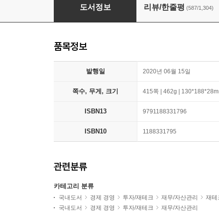
돈의 속성 400쇄 리커버
도서정보
리뷰/한줄평
(587/1,304)
품목정보
발행일
2020년 06월 15일
쪽수, 무게, 크기
415쪽 | 462g | 130*188*28
ISBN13
9791188331796
ISBN10
1188331795
관련분류
카테고리 분류
국내도서
경제 경영
투자/재테크
재무/자산관리
재테
국내도서
경제 경영
투자/재테크
재무/자산관리