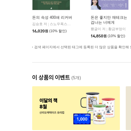
돈의 속성 400쇄 리커버
돈은 좋지만 재테크는
겁나는 너에게
김승호 저
스노우폭스북스
|
뿅글이 저
황금부엉이
|
16,020
원
(10% 할인)
14,850
원
(10% 할인)
검색 페이지에서 선택된 태그에 등록된 더 많은 상품을 확인해 
이 상품의 이벤트
(5개)