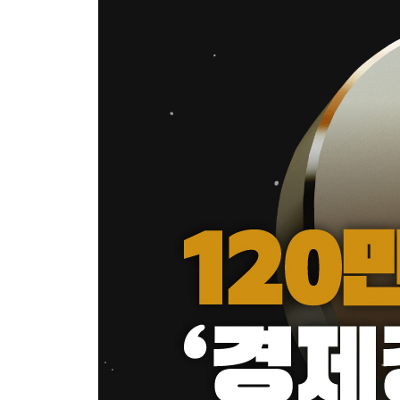
앞으로 주식이 오를 것 같습니까?
현재 임대료를 내는 사람들의 숨은 가치
부동산에 투자하는 것이 좋을까? 주식이 좋을까?
나의 독립기념일은 언제인가?
돈을 다루는 네 가지 능력
이런 곳에 나는 투자 안 한다
보험은 저축이 아니다
예쁜 쓰레기
경제에 대한 해석은 자신의 정치적 신념에서 벗어나
마중물과 종잣돈 1억 만들기의 다섯 가지 규칙
좋은 부채, 나쁜 부채
세상의 권위에 항상 의심을 품어라
좋은 돈이 찾아오게 하는 일곱 가지 비법
직장인들이 부자가 되는 두 가지 방법
감독(자산배분)이 중요한가? 선수(포지션)가 중요
은행에서 흥정을 한다고요?
떨어지는 칼을 잡을 수 있는 사람