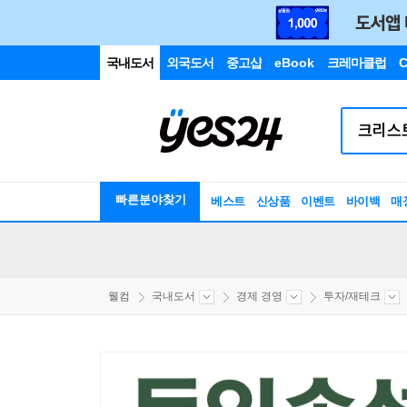
국내도서
외국도서
중고샵
eBook
크레마클럽
C
빠른분야찾기
베스트
신상품
이벤트
바이백
매
웰컴
국내도서
경제 경영
투자/재테크