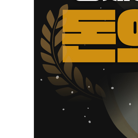
재무제표에 능통한 회계사는 투자를 정말 잘할까?
김승호의 투자 원칙과 기준
자식을 부자로 만드는 방법
만약 삼성전자 주식을 아직도 가지고 있었더라면
국제적 수준의 행동 에티켓과 세계화 과정
당신의 출구전략은 무엇인가?
모든 비즈니스는 결국 부동산과 금융을 만난다
똑똑한 사람들이 오히려 음모에 빠진다
사기를 당하지 않는 법
투자의 승자 자격을 갖췄는지 알 수 있는 열한 가지
두량 족난 복팔분
부의 속성
흙수저가 금수저를 이기는 법
당신 사업의 퍼(PER)는 얼마인가?
큰 부자는 하늘이 낸다
창업을 꿈꾸는 젊은이는 작은 회사로 가라
능구(能久)와 공부(工夫)