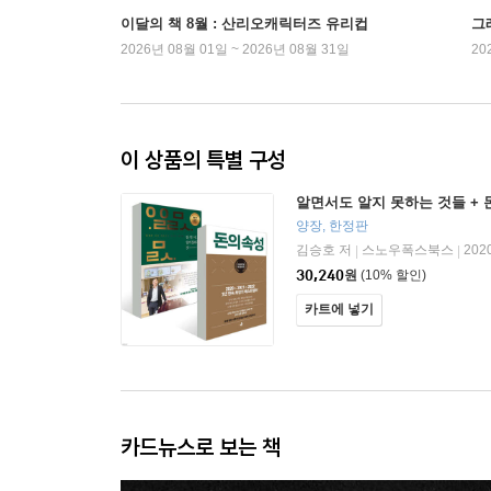
이달의 책 8월 : 산리오캐릭터즈 유리컵
그래
2026년 08월 01일 ~ 2026년 08월 31일
20
이 상품의 특별 구성
알면서도 알지 못하는 것들 + 
양장, 한정판
김승호 저
스노우폭스북스
202
|
|
30,240
원
(10% 할인)
카트에 넣기
카드뉴스로 보는 책