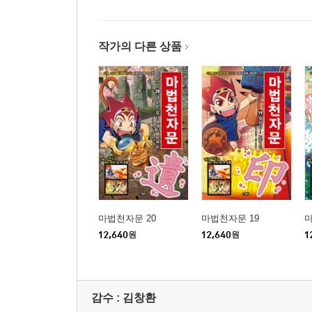
작가의 다른 상품
마법천자문 20
마법천자문 19
마
12,640
원
12,640
원
1
감수 :
김창환