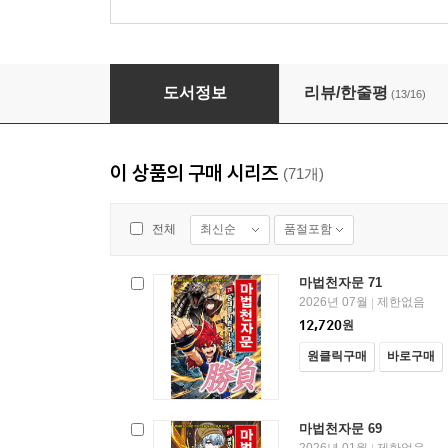
마법천자문 10
도서정보
리뷰/한줄평
(13/16)
이 상품의 구매 시리즈
(71개)
최신순
품절포함
전체
마법천자문 71
2026년 07월
제한없음
|
12,720
원
원클릭구매
바로구매
마법천자문 69