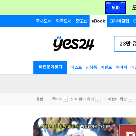
국내도서
외국도서
중고샵
eBook
크레마클럽
C
빠른분야찾기
베스트
신상품
이벤트
바이백
매
웰컴
eBook
어린이 유아
어린이 학습