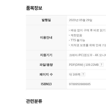
품목정보
발행일
2020년 05월 29일
배송 없이 구매 후 바로 읽
제한없음
이용안내
TTS 불가능
저작권 보호를 위해 인쇄 기
지원기기
크레마 /PC(윈도우 - 4K 모
파일/용량
PDF(DRM) | 109.22MB
페이지 수
약 168쪽
ISBN13
9788950988685
관련분류