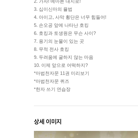
2. 가자! 메마른 대지로!
3. 십이신마의 율법
4. 아이고, 사막 횡단은 너무 힘들어!
5. 손오공 앞에 나타난 호킹
6. 호킹과 토생원은 무슨 사이?
7. 용기의 눈물이 있는 곳
8. 무적 전사 호킹
9. 두려움에 굴하지 않는 마음
10. 이제 앞으로 어떡하지?
*마법천자문 11권 미리보기
*마법천자문 퀴즈
*한자 쓰기 연습장
상세 이미지