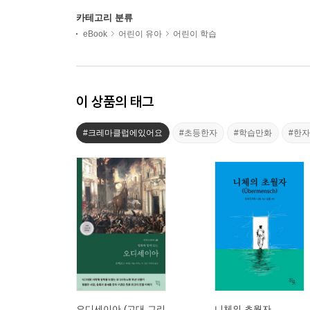
카테고리 분류
eBook
어린이 유아
어린이 학습
이 상품의 태그
#크레마클럽에있어요
#초등한자
#학습만화
#한
오디세이아 (고대 그리
니체의 초월자