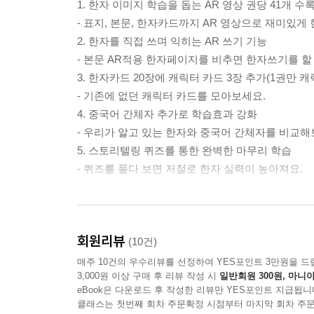
1. 한자 이미지 학습을 돕는 AR 영상 권당 41개 수록
- 표지, 본문, 한자카드까지 AR 영상으로 재미있게
2. 한자를 직접 쓰며 익히는 AR 쓰기 기능
- 본문 AR적용 한자페이지를 비추면 한자쓰기를 할 
3. 한자카드 20장에 캐릭터 카드 3장 추가(1권만 캐
- 기존에 없던 캐릭터 카드를 모아보세요.
4. 중국어 간체자 추가로 학습효과 강화
- 우리가 알고 있는 한자와 중국어 간체자를 비교해
5. 스토리텔링 퀴즈를 통한 완벽한 마무리 학습
- 퀴즈를 풀다 보면 저절로 한자 실력이 높아져요.
마법천자문 개정판 AR은 어떻게 사용할까?
회원리뷰
이미지 학습에서 쓰기 학습까지 도와주는 AR 체험
(10건)
매주 10건의 우수리뷰를 선정하여 YES포인트 3만원을 드
3,000원 이상 구매 후 리뷰 작성 시
일반회원 300원, 마니아
1. 앱스토어나 구글플레이에서 ‘마법천자문 공식앱(
eBook은 다운로드 후 작성한 리뷰만 YES포인트 지급됩니
2. 앱을 실행하고 책 또는 카드를 비춰보세요.
클래스는 첫번째 회차 주문확정 시점부터 마지막 회차 주문