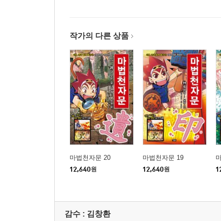
작가의 다른 상품
마법천자문 20
마법천자문 19
마
12,640
원
12,640
원
1
감수 :
김창환