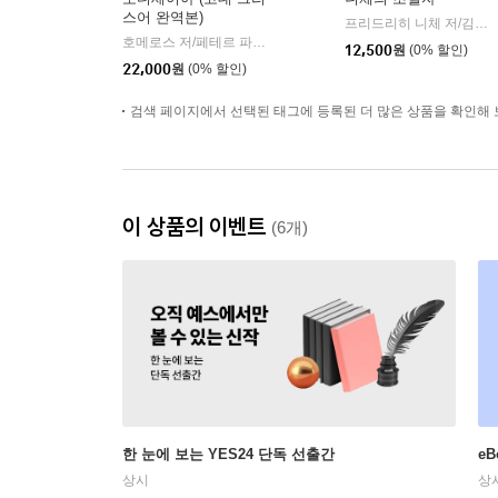
스어 완역본)
프리드리히 니체 저/김철 편역
호메로스 저/페테르 파울 루벤스 그림/박문재 역
현대지성
|
12,500
원
(0% 할인)
22,000
원
(0% 할인)
검색 페이지에서 선택된 태그에 등록된 더 많은 상품을 확인해 
이 상품의 이벤트
(6개)
한 눈에 보는 YES24 단독 선출간
e
상시
상