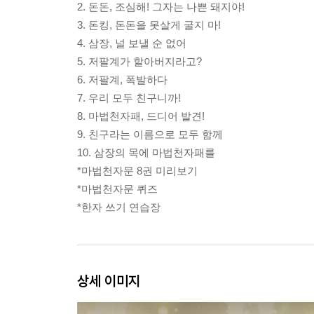
2. 돈돈, 조심해! 그자는 나쁜 돼지야!
3. 돈킹, 돈돈을 못살게 굴지 마!
4. 삼장, 널 보낼 순 없어
5. 저팔계가 할아버지라고?
6. 저팔계, 폭발하다
7. 우리 모두 친구니까!
8. 마법천자패, 드디어 발견!
9. 친구라는 이름으로 모두 함께
10. 삼장의 목에 마법천자패를
*마법천자문 8권 미리보기
*마법천자문 퀴즈
*한자 쓰기 연습장
상세 이미지