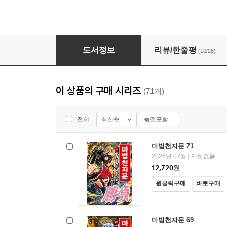
마법천자문 7
도서정보
리뷰/한줄평
(10/28)
이 상품의 구매 시리즈
(71개)
최신순
품절포함
전체
마법천자문 71
2026년 07월
제한없음
|
12,720
원
원클릭구매
바로구매
마법천자문 69