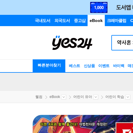
국내도서
외국도서
중고샵
eBook
크레마클럽
C
빠른분야찾기
베스트
신상품
이벤트
바이백
매
웰컴
eBook
어린이 유아
어린이 학습