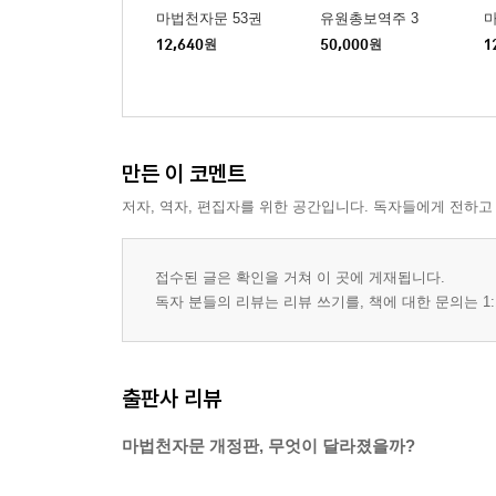
마법천자문 53권
유원총보역주 3
마
12,640
원
50,000
원
1
만든 이 코멘트
저자, 역자, 편집자를 위한 공간입니다. 독자들에게 전하고
접수된 글은 확인을 거쳐 이 곳에 게재됩니다.
독자 분들의 리뷰는 리뷰 쓰기를, 책에 대한 문의는 1:
출판사 리뷰
마법천자문 개정판, 무엇이 달라졌을까?