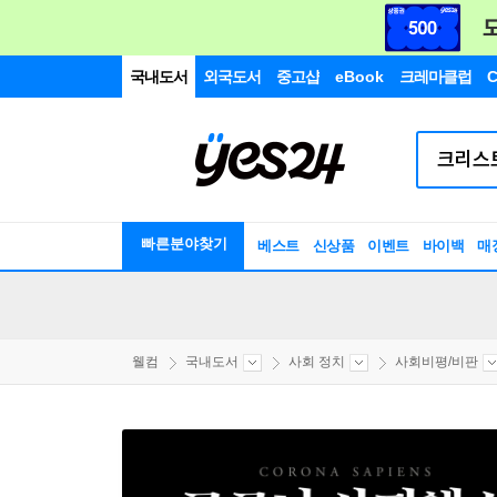
국내도서
외국도서
중고샵
eBook
크레마클럽
C
빠른분야찾기
베스트
신상품
이벤트
바이백
매
웰컴
국내도서
사회 정치
사회비평/비판