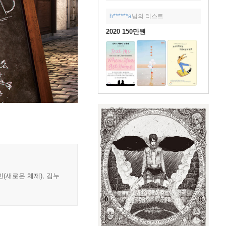
h******a
님의 리스트
2020 150만원
(새로운 체제), 김누