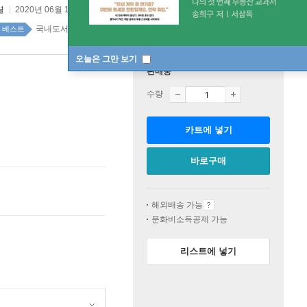
셜
2020년 06월 10일
국내도서 top20 2주
베스트
오늘은 그만 보기
판매중
수량
카트에 넣기
바로구매
해외배송 가능
문화비소득공제 가능
리스트에 넣기