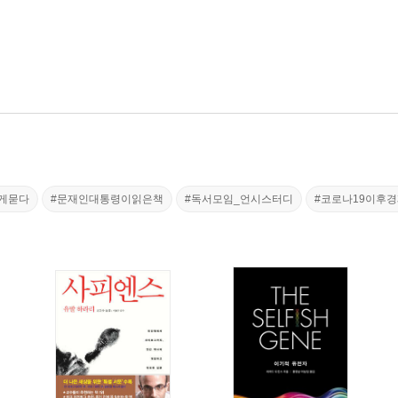
게묻다
#문재인대통령이읽은책
#독서모임_언시스터디
#코로나19이후