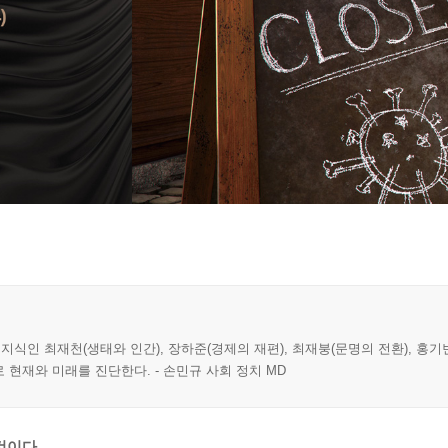
식인 최재천(생태와 인간), 장하준(경제의 재편), 최재붕(문명의 전환), 홍기빈
 현재와 미래를 진단한다. - 손민규 사회 정치 MD
것이다.