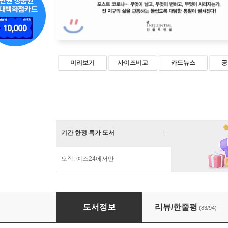
미리보기
사이즈비교
카드뉴스
공
기간 한정 특가 도서
오직, 예스24에서만
코로나 사피엔스
도서정보
리뷰/한줄평
(83/94)