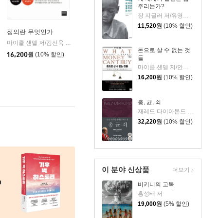
주리는가?
장 지글러 저/유영미 역
11,520
원
(10% 할인)
정의란 무엇인가
마이클 샌델 저/김선욱 감수/김명철 역
와이즈베리
|
돈으로 살 수 없는 것
을유문화사
|
16,200
원
(10% 할인)
들
마이클 샌델 저/안기순 역/김선욱 감수
16,200
원
(10% 할인)
총, 균, 쇠
재레드 다이아몬드 저/강주헌 역
32,220
원
(10% 할인)
이 분야 신상품
더보기
비키니의 고독
홍성태 저
19,000
원
(5% 할인)