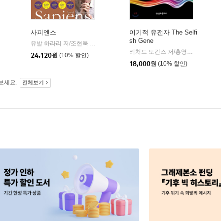
사피엔스
이기적 유전자 The Selfi
sh Gene
유발 하라리 저/조현욱 역/이태수 감수
김영사
|
리처드 도킨스 저/홍영남,이상임 공역
24,120
원
(10% 할인)
18,000
원
(10% 할인)
보세요.
전체보기