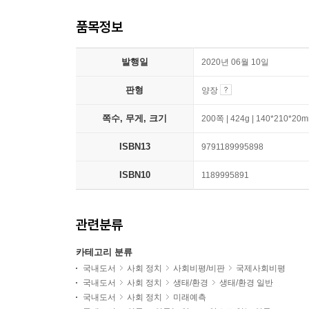
품목정보
발행일
2020년 06월 10일
판형
양장
쪽수, 무게, 크기
200쪽 | 424g | 140*210*20
ISBN13
9791189995898
ISBN10
1189995891
관련분류
카테고리 분류
국내도서
사회 정치
사회비평/비판
국제사회비평
국내도서
사회 정치
생태/환경
생태/환경 일반
국내도서
사회 정치
미래예측