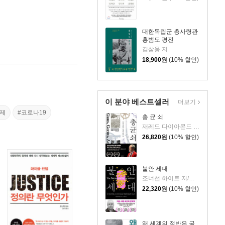
대한독립군 총사령관
홍범도 평전
김삼웅 저
18,900
원
(10% 할인)
이 분야 베스트셀러
더보기
경제
#코로나19
총 균 쇠
재레드 다이아몬드 저/강주헌 역
26,820
원
(10% 할인)
불안 세대
조너선 하이트 저/이충호 역
22,320
원
(10% 할인)
왜 세계의 절반은 굶