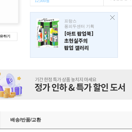
12,000원
프랑스
퐁피두센터 기획
[아트 팝업북]
유하기
초현실주의
팝업 갤러리
배송/반품/교환