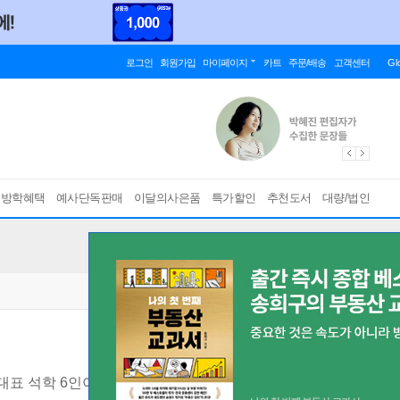
로그인
회원가입
마이페이지
카트
주문/배송
고객센터
Gl
름방학혜택
예사단독판매
이달의사은품
특가할인
추천도서
대량/법인
대표 석학 6인이 신인류의 미래를 말한다
[ 양장 ]