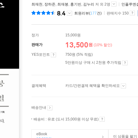
최재천
,
장하준
,
최재붕
,
홍기빈
,
김누리
저 외 2명
인플루엔
8.4
회원리뷰(
177
건)
판매지수 150
정가
15,000원
13,500
원
판매가
(10% 할인)
YES포인트
750원 (5% 적립)
5만원이상 구매 시 2천원 추가적립
결제혜택
카드/간편결제 혜택을 확인하세요
배송안내
배송비 : 유료 (도서 15,000원 이상 무료)
eBook
이 상품을 팔기