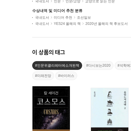
국내도서
인문
인문/교양
교양으로 읽는 인문
수상내역 및 미디어 추천 분류
국내도서
미디어 추천
조선일보
국내도서
YES24 올해의 책
2020년 올해의 책 후보도서
이 상품의 태그
#인문위클리레터에소개된책
#다시보는2020
#석학에
#미래전망
#바이러스