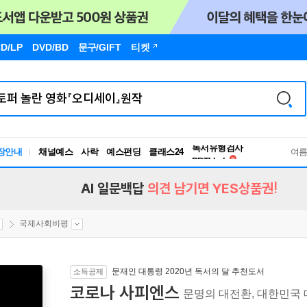
D/LP
DVD/BD
문구
/GIFT
티켓
독서유형검사
장안내
채널예스
사락
예스펀딩
클래스24
RBTI Lab
여
독서유형검사
AI 일문백답
의견 남기면 YES상품권!
국제사회비평
문재인 대통령 2020년 독서의 달 추천도서
소득공제
코로나 사피엔스
문명의 대전환, 대한민국 