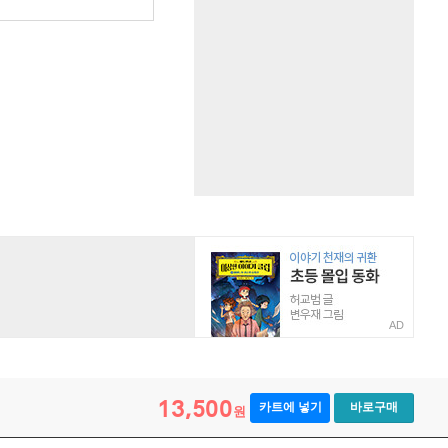
AD
13,500
카트에 넣기
바로구매
원