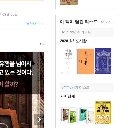
년 08월 20일
이 책이 담긴
리스트
더보기
펼쳐보기
b*****o
님의 리스트
2020 1-3 도서함
1
/5
s****3
님의 리스트
사회경제