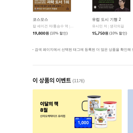
코스모스
유럽 도시 기행 2
칼 세이건 저/홍승수 역
사이언스북스
유시민 저
생각의길
|
|
19,800
원
(10% 할인)
15,750
원
(10% 할인)
검색 페이지에서 선택된 태그에 등록된 더 많은 상품을 확인해 
이 상품의 이벤트
(11개)