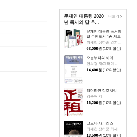
문재인 대통령 2020
더보기
년 독서의 달 추...
문재인 대통령 독서의
달 추천도서 4종 세트
최재천,장하준,안희경,제러미 리프킨,김준혁,김삼웅 등저
63,000
원
(10% 할인)
오늘부터의 세계
안희경 저/제러미 리프킨 외 인터뷰
14,400
원
(10% 할인)
리더라면 정조처럼
김준혁 저
16,200
원
(10% 할인)
코로나 사피엔스
최재천,장하준,최재붕,홍기빈,김누리,김경일,정관용 저/CBS 〈시사자키 정관용입니다〉 제작진 기획
13,500
원
(10% 할인)