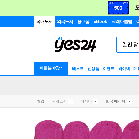
국내도서
외국도서
중고샵
eBook
크레마클럽
C
빠른분야찾기
베스트
신상품
이벤트
바이백
매
웰컴
국내도서
에세이
한국 에세이