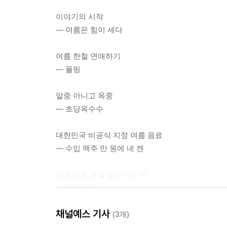
이야기의 시작
― 여름은 힘이 세다
여름 한철 연애하기
― 플링
알중 아니고 옥중
― 초당옥수수
대한민국 비공식 지정 여름 음료
― 수입 맥주 만 원에 네 캔
입고 싶은 옷을 입는다는 것
― 머슬 셔츠
채널예스 기사
여름만 되면 엄습하는 패배감이 있다
(3개)