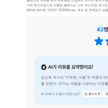
란 배낭을 멘 채 드넓은 광장 한가운데에 서 있는 
클래스는 첫번째 회차 주문확정 시점부터 마지막 회차 주문
상대에게 맞추기 위해 잃어버린 진짜 내 모습과 마
사락 독서모임으로 진행된 클래스는 사락 독서모임 게시판
혹은 누군가를 만날 수도 있다고 상상했다. 그러다 
일의 중요함에 대해 생각하죠. 좋아하는 대상에 
eBook 페이백, CD/LP, DVD/Blu-ray, 패션 및 판매금
람의 이야기를 해보자. 이렇게 사는 사람도 있다고,
가만히 들여다보는 일, 또 그러한 변화조차 기어
---「이런 예능을 기다려왔어」중에서
일찌감치 꼬리를 내리고 말았습니다.
42
명
나무 미닫이문을 드르륵 열었더니 점심시간 전인데도 
다시, 여름입니다. 사상 유래 없는 코로나19 팬데
인 전경은? 알고 보니 그곳은 매일 아침 8시부터 
여름과 만나게 될 우리에게 이 책은 말합니다. 
어가 모르는 사람과 어깨를 부딪혀가며 앉았다. 작은
너그”러울 것이고, 그런 “여름을 즐기는 데 필요한 
데…
---「최고의 생맥」중에서
AI가 리뷰를 요약했어요!
돈을 벌게 되고 나서부터 여름이 되면 집착하듯 여행
때 하지 못한 경험을 지금이라도 스스로 선물하고 싶었
김신회 작가의 "아무튼, 여름"은 여름의
서 뻔질나게 나 자신을 여행시켰다. 모든 시간이 즐
를 전한다. 작가는 여름을 사랑하는 이유를
통해 텅 비어 있던 내 안의 어떤 구멍을 채워나갔다.
선사한다. 또한, 여름의 휴가지
---「결핍으로부터 시작된 여행」중에서
AI 리뷰가 도움이 되었나요?
좋아요
0
지극히 사사로운 여름 이야기를 통해 말하고 싶은 건