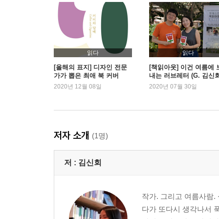
― 수영
특별한 날에는 백화점 과일 코너에 간다
― 샤인머스캣
읽다
읽다
우리의 여름방학
[올해의 표지] 디자인 전문
[책읽아웃] 이건 여름에 
가가 뽑은 최애 북 커버
내는 러브레터 (G. 김신
― 호캉스
작가)
2020년 12월 08일
2020년 07월 30일
여름으로부터 온 사람
― 전 애인
저자 소개
(1명)
하늘이랑 바다 빼면 없다
― 괌
저 :
김신회
나도 누군가에게 꼭 필요한 사람
― 식물
작가. 그리고 여름사람.
다가 또다시 생각나서 푹
책은 일종의 안주다