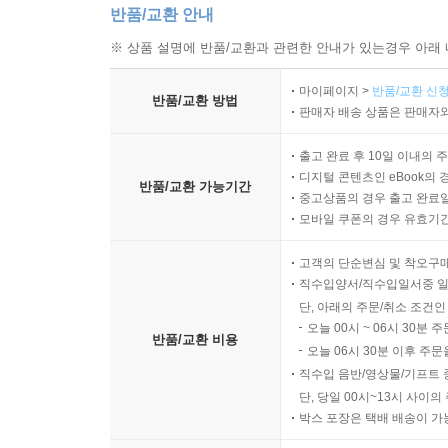
반품/교환 안내
※ 상품 설명에 반품/교환과 관련한 안내가 있는경우 아래 
마이페이지 >
반품/교환 신청
반품/교환 방법
판매자 배송 상품은 판매자와
출고 완료 후 10일 이내의 
디지털 콘텐츠인 eBook의 
반품/교환 가능기간
중고상품의 경우 출고 완료일
모바일 쿠폰의 경우 유효기간(
고객의 단순변심 및 착오구
직수입양서/직수입일서중 일
단, 아래의 주문/취소 조건인
오늘 00시 ~ 06시 30분 
반품/교환 비용
오늘 06시 30분 이후 주문
직수입 음반/영상물/기프트 
단, 당일 00시~13시 사이
박스 포장은 택배 배송이 가