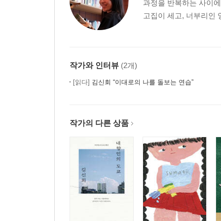
과정을 반복하는 사이에
― 혼술
고집이 세고, 너부리인 
평양냉면도 아니고 함흥냉면도 아닌
― 옥천냉면
작가와 인터뷰
(2개)
여름을 완성하는 것
[읽다]
김신회 “이대로의 나를 돌보는 연습”
― 치앙마이
이런 예능을 기다려왔어
작가의 다른 상품
― 「삼시세끼 산촌 편」
라라라 라라라라라 날 좋아한다고
― 덩굴장미
한고은 씨에게 이 영광을 돌릴게요
― 레몬 소주