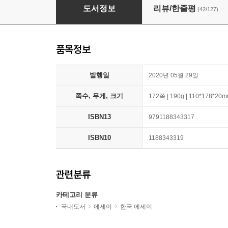
아무튼, 여름
도서정보
리뷰/한줄평
(42/127)
품목정보
발행일
2020년 05월 29일
쪽수, 무게, 크기
172쪽 | 190g | 110*178*20
ISBN13
9791188343317
ISBN10
1188343319
관련분류
카테고리 분류
국내도서
에세이
한국 에세이