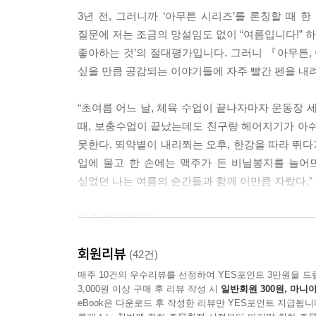
---「여름만 되면 엄습하는 패배감이 있다」중에서
3년 전, 그러니까 ‘아무튼 시리즈’를 론칭할 때 
질문에 저는 조금의 망설임도 없이 “여름입니다!” 하
좋아하는 계절을 닮은 사람과 좋아하는 계절을 함께 
좋아하는 것’의 절대평가입니다. 그러니 『아무튼, 
른 색깔을 덧입는 느낌이었다. 하지만 알고 있었다. 
싶을 만큼 공감되는 이야기들에 자주 빨간 펜을 내려
---「여름으로부터 온 사람」중에서
“초여름 어느 날, 체육 수업이 끝나자마자 운동장 
그동안 내가 식물에 쏟은 정성은 누군가에게 받고
때, 보충수업이 끝났는데도 친구랑 헤어지기가 아쉬워
르신들이 그렇게 매일 아기 돌보듯 식물을 가꾸는 걸
못한다. 뙤약볕이 내리쬐는 오후, 한강을 따라 뛰다
꼭 필요하다.
입에 물고 한 손에는 맥주가 든 비닐봉지를 늘어
---「나도 누군가에게 꼭 필요한 사람」중에서
싶었던 나는 여름의 순간들과 함께 이만큼 자랐다.”
그 시절 내가 그리워한 건 여름이 아니라 여름의 나였
또 이런 대목도요.
불안 따위는 저 멀리 치워두고 그 계절만큼 반짝이고
“그 시절 내가 그리워한 건 여름이 아니라 여름의 
겨울을 산다.
회원리뷰
고민과 불안 따위는 저 멀리 치워두고 그 계절만큼 
(42건)
---「여름을 완성하는 것」중에서
매주 10건의 우수리뷰를 선정하여 YES포인트 3만원을 드
3,000원 이상 구매 후 리뷰 작성 시
일반회원 300원, 마니아
공통점이 보이시나요? 이 책에서 김신회 작가는 
언제인가부터 새로운 상상을 하게 됐다. 나는 내리막
eBook은 다운로드 후 작성한 리뷰만 YES포인트 지급됩니
발견하고자 애씁니다. 여름옷을 꺼내 입으며 타인의