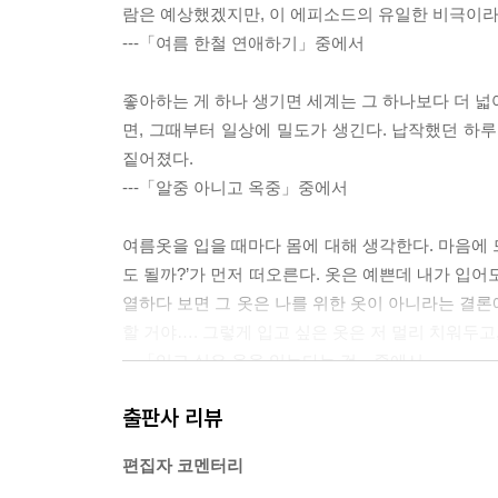
람은 예상했겠지만, 이 에피소드의 유일한 비극이
---「여름 한철 연애하기」중에서
좋아하는 게 하나 생기면 세계는 그 하나보다 더 넓
면, 그때부터 일상에 밀도가 생긴다. 납작했던 하
짙어졌다.
---「알중 아니고 옥중」중에서
여름옷을 입을 때마다 몸에 대해 생각한다. 마음에 드
도 될까?’가 먼저 떠오른다. 옷은 예쁜데 내가 입어
열하다 보면 그 옷은 나를 위한 옷이 아니라는 결론
할 거야…. 그렇게 입고 싶은 옷은 저 멀리 치워두고
---「입고 싶은 옷을 입는다는 것」중에서
출판사 리뷰
나와 같은 생각을 가진 사람들과 여름마다 수영장 근
러면서도 결코 수영을 배우지 않는 사람들의 모임이다
편집자 코멘터리
는 모임이 아니라, 아무리 시간이 지나도 수영을 배