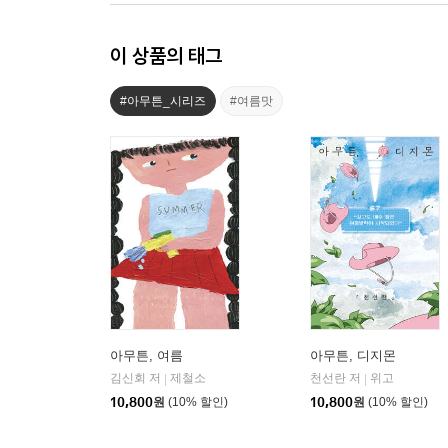
이 상품의 태그
#아무튼_시리즈
#여름맛
아무튼, 여름
아무튼, 디지몬
김신회 저
제철소
천선란 저
위고
|
|
10,800
원
(10% 할인)
10,800
원
(10% 할인)