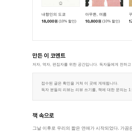
발리에는 이모가 있다
― 사누르
내향인의 도쿄
아무튼, 여름
18,000
원
(10% 할인)
10,800
원
(10% 할인)
1
일단 대자로 드러눕기
― 대나무 돗자리
최고의 생맥
만든 이 코멘트
― 낮술
저자, 역자, 편집자를 위한 공간입니다. 독자들에게 전하고
결핍으로부터 시작된 여행
― 여름휴가
접수된 글은 확인을 거쳐 이 곳에 게재됩니다.
독자 분들의 리뷰는 리뷰 쓰기를, 책에 대한 문의는 1:
계절의 끝
― 근사한 추억 없이도 여름을 사랑할 수 있다
책 속으로
그날 이후로 우리의 짧은 연애가 시작되었다. 가끔은