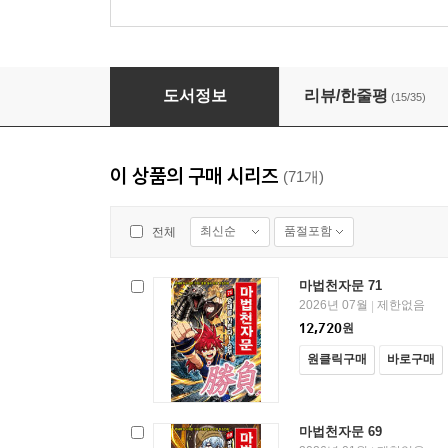
마법천자문 4
도서정보
리뷰/한줄평
(15/35)
이 상품의 구매 시리즈
(71개)
최신순
품절포함
전체
마법천자문 71
2026년 07월
제한없음
|
12,720
원
원클릭구매
바로구매
마법천자문 69