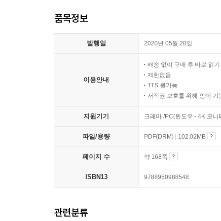
품목정보
발행일
2020년 05월 20일
배송 없이 구매 후 바로 읽
제한없음
이용안내
TTS 불가능
저작권 보호를 위해 인쇄 기
지원기기
크레마 /PC(윈도우 - 4K 모
파일/용량
PDF(DRM) | 102.02MB
페이지 수
약 168쪽
ISBN13
9788950988548
관련분류