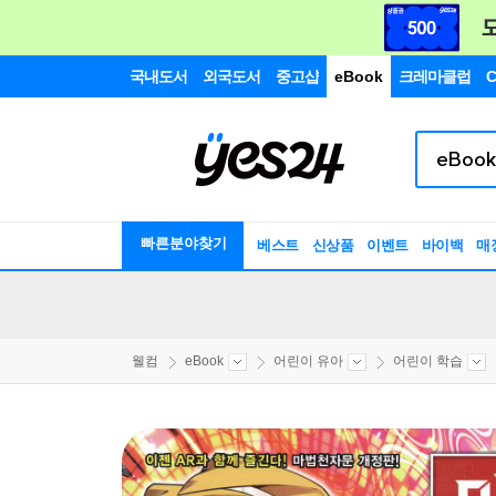
국내도서
외국도서
중고샵
eBook
크레마클럽
C
빠른분야찾기
베스트
신상품
이벤트
바이백
매
웰컴
eBook
어린이 유아
어린이 학습