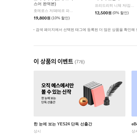
스어 완역본)
프리드리히 니체 저/김철 편역
호메로스 저/페테르 파울 루벤스 그림/박문재 역
현대지성
|
12,500
원
(0% 할인)
19,800
원
(10% 할인)
검색 페이지에서 선택된 태그에 등록된 더 많은 상품을 확인해 
이 상품의 이벤트
(7개)
한 눈에 보는 YES24 단독 선출간
e
상시
상