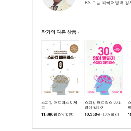
BS 수능 외국어영역 강사(201
작가의 다른 상품
스피킹 매트릭스 0 제
스피킹 매트릭스 30초
스
로
영어 말하기
11,880
원
(5% 할인)
10,350
원
(10% 할인)
1