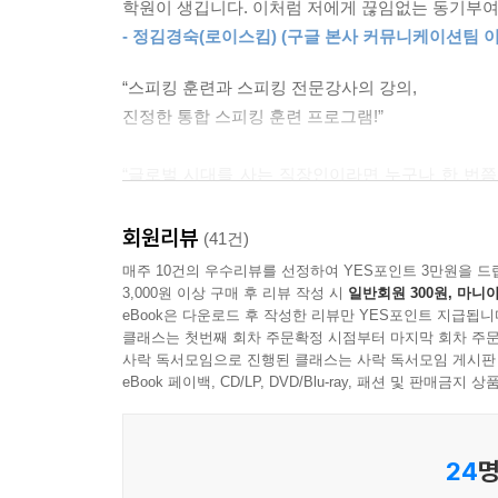
학원이 생깁니다. 이처럼 저에게 끊임없는 동기부여를
{INPUT 주요 표현 정리}
- 정김경숙(로이스킴) (구글 본사 커뮤니케이션팀 이
INPUT 파트에 나온 중요한 표현들을 해설과 함께
“스피킹 훈련과 스피킹 전문강사의 강의,
(말하라! 이제 당신은 네이티브처럼 말하게 된다!)
진정한 통합 스피킹 훈련 프로그램!”
1분 영어 말하기 OUTPUT
INPUT에서 익힌 표현들을 서로 연결하고 응용하여
“글로벌 시대를 사는 직장인이라면 누구나 한 번쯤
돈을 충분히 투자하기 어려운 것이 현실이다. 지금,
STEP 1 우리말 보면서 듣기: 처음에는 부담 없이
책에는 1분, 2분, 3분, 여러분의 영어를 점점
회원리뷰
(41건)
STEP 2 한 문장씩 끊어 말하기: 한 문장씩 끊어서
전문가인 저자의 강의도 함께 들을 수 있으니 시간
매주 10건의 우수리뷰를 선정하여 YES포인트 3만원을 드
STEP 3 들으면서 따라 말하기: MP3를 들으면서
하겠다. 『스피킹 매트릭스』로 여러분의 영어 고
3,000원 이상 구매 후 리뷰 작성 시
일반회원 300원, 마니아
STEP 4 1분 동안 영어로 말하기: 우리말을 보면서
eBook은 다운로드 후 작성한 리뷰만 YES포인트 지급됩니
- 김정옥 (아웃백코리아 인사부 상무)
클래스는 첫번째 회차 주문확정 시점부터 마지막 회차 주문
사락 독서모임으로 진행된 클래스는 사락 독서모임 게시판
{OUTPUT 스크립트와 표현 정리}
“영어책이 이토록 과학적일 수 있다니 정말 놀랍다!”
eBook 페이백, CD/LP, DVD/Blu-ray, 패션 및 판매금
OUTPUT 파트에 나온 스크립트와 표현 해설을 정
“김태윤 선생님의 강의는 기존의 영어 수업과 차
(혼자 공부하기 외로운 분들을 위한)
부분까지 예리하게 짚어주면서 수업을 진행한다. 
24
명
스피킹 전문 강사의 해설 강의
그치지 않고 유창하고 논리적인 영어 말하기까지