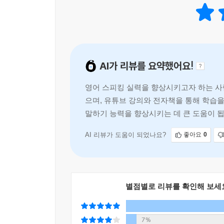
경력 21년 스피킹 전문 영어 강사인 저자가 스피킹
스피킹의 메커니즘을 정확히 꿰뚫고 있으며, 그 
최단기간에 최대의 효과를 얻고 싶은 분들께 이보다 
(콕 찍기만 해도, 그냥 듣기만 해도 자동으로 외워지
- 김민영 (한국릴리 마케팅/부사장)
스피킹 훈련용 MP3 파일
“답답한 영어에 속 시원한 해답을 제시해주는 책!”
이 책에 나오는 모든 예문들은 MP3파일과 QR코드를 
AI가 리뷰를 요약했어요!
매트릭스 공식 홈페이지(speakingmatrix.gilbut
“그동안 영어 공부에 꽤 많은 시간과 노력을 투자
영어 스피킹 실력을 향상시키고자 하는 사람
일인가를 깨닫게 되었고, 좀처럼 늘지 않는 실력에
으며, 유튜브 강의와 전자책을 통해 학습을
궁금해하던 표현들이 여기에 모두 수록되어 있음을 
말하기 능력을 향상시키는 데 큰 도움이 됩
이 책이 속 시원한 해답을 제공할 것이다. 그리
과정을 따라가다 보면 ‘와, 정말 스피킹 실력이 향상될
AI 리뷰가 도움이 되었나요?
좋아요
0
- 김은경 (바슈롬코리아 재무회계 상무)
별점별로 리뷰를 확인해 보세
7%