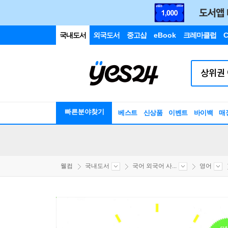
국내도서
외국도서
중고샵
eBook
크레마클럽
C
빠른분야찾기
베스트
신상품
이벤트
바이백
매
웰컴
국내도서
국어 외국어 사...
영어