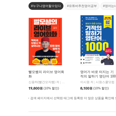
#누구나영어할수있다
#유튜버추천영어공부
#영어는
빨모쌤의 라이브 영어회
영어가 바로 터지는 기
화
적의 말하기 영단어 100
0
신용하(빨간모자쌤) 저
웅진지식하우스
이시원 저
시원스쿨닷컴
|
|
19,800
원
(10% 할인)
8,100
원
(10% 할인)
검색 페이지에서 선택된 태그에 등록된 더 많은 상품을 확인해 