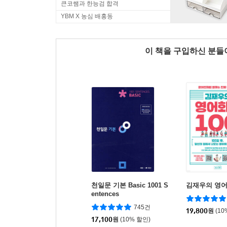
큰코쌤과 한능검 합격
YBM X 농심 배홍동
이 책을 구입하신 분
천일문 기본 Basic 1001 S
김재우의 영어
entences
745건
19,800
원
(10
17,100
원
(10% 할인)