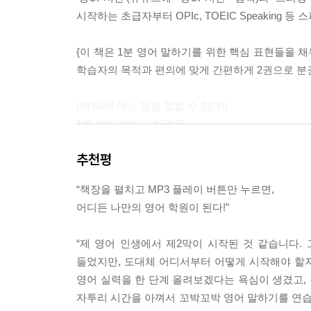
시작하는 초급자부터 OPIc, TOEIC Speaking
{이 책은 1분 영어 말하기를 위한 핵심 표현들을 채
학습자의 목적과 편의에 맞게 간편하게 2권으로 분권
(채워라! 아는 만큼 말할 수 있다!)
1분 영어 말하기 INPUT
1분 동안 영어로 말하는 데 필요한 표현들을 총망라
추천평
있습니다.
“책장을 펼치고 MP3 플레이 버튼만 누르면,
STEP 1 끊어 듣기: MP3를 들으며 영어 표현의 의
어디든 나만의 영어 학원이 된다!”
STEP 2 의미 확인: 의미를 확인합니다. (Step 1
STEP 3 끊어 말하기: 청크 단위로 끊어져 총 3번
“제 영어 인생에서 제2막이 시작된 것 같습니다
STEP 4 자연스럽게 말하기: 청크를 연결해서 들려
들었지만, 도대체 어디서부터 어떻게 시작해야 할
STEP 5 보면서 말하기: 우리말을 영어로 바꿔 말해
영어 실력을 한 단계 올려보겠다는 욕심이 생겼고,
STEP 6 혼자 말하기: 텍스트를 보지 않고 혼자 말
자투리 시간을 아껴서 꼬박꼬박 영어 말하기를 연습합