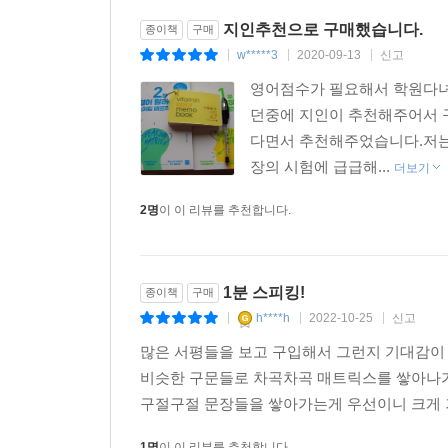
지인추천으로 구매했습니다.
종이책
구매
w*****3
2020-09-13
신고
|
|
|
영어점수가 필요해서 학원다녀
던중에 지인이 추천해주어서 
다면서 추천해주었습니다.저는
장의 시험에 급급해...
더보기
2명
이 이 리뷰를 추천합니다.
1분 스피킹!
종이책
구매
h****h
2022-10-25
신고
|
|
|
많은 서평들을 보고 구입해서 그런지 기대감이 
비슷한 구문들로 차곡차곡 매트릭스를 쌓아나가
구절구절 문장들을 쌓아가는게 우선이니 크게 
1명
이 이 리뷰를 추천합니다.