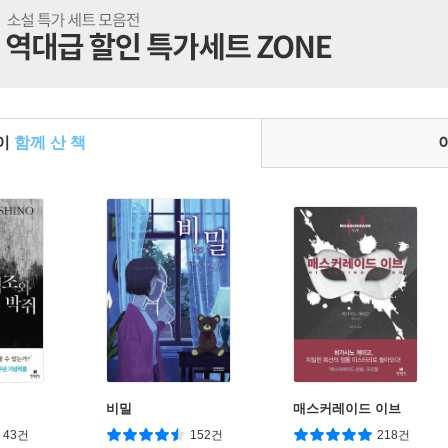
들이
함께 산 책
비밀
매스커레이드 이브
43건
152건
218건