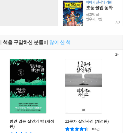
AD
이 책을 구입하신 분들이
많이 산 책
3
/4
범인 없는 살인의 밤 (개정
11문자 살인사건 (개정판)
판)
183건