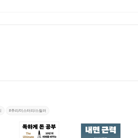
리
#추리/미스터리/스릴러