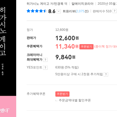
히가시노 게이고
저/
민경욱
역
알에이치코리아
2020년 05월
8.6
회원리뷰(
2,075
건)
판매지수 510
정가
12,600원
12,600
원
판매가
11,340
원
쿠폰혜택가
(종이책 정가 대비
쿠폰받기
크레마머니
9,840
원
최대혜택가
YES포인트
630원 (5% 적립)
5만원이상 구매 시 2천원 추가적립
추가혜택쿠폰
쿠폰받기
주문금액대별 할인쿠폰