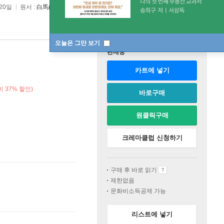
 20일
원서 :
白馬山莊殺人事件
오늘은 그만 보기
판매중
카트에 넣기
 37% 할인)
바로구매
원클릭구매
크레마클럽 신청하기
구매 후 바로 읽기
제한없음
문화비소득공제 가능
리스트에 넣기