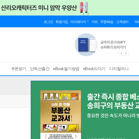
로그인
회원가입
마이페이지
카트
주문/배송
고객센터
Gl
쿠폰받기
단독선출간
eBook필기방법
eBook리더기
디지털머니