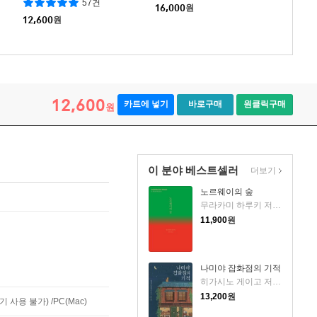
57건
16,000
원
12,600
원
12,600
카트에 넣기
바로구매
원클릭구매
원
이 분야 베스트셀러
더보기
노르웨이의 숲
무라카미 하루키 저/양억관 역
11,900
원
나미야 잡화점의 기적
히가시노 게이고 저/양윤옥 역
13,200
원
사용 불가) /PC(Mac)