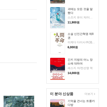
괴테는 모든 것을 말
했다
스즈키 유이 저/이지수 역
11,900
원
소설 신인간혁명 제8
권
이케다 다이사쿠(池田大作) 저
6,000
원
긴키 지방의 어느 장
소에 대하여
세스지 저/전선영 역
14,000
원
이 분야 신상품
더보기
기억을 건너는 트릉카
다방