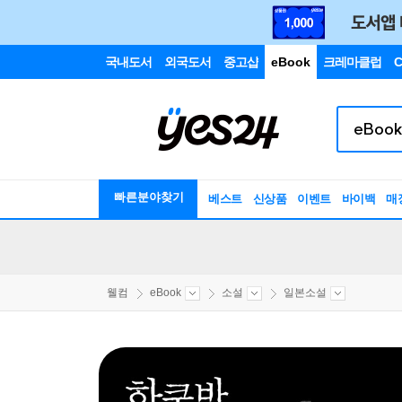
국내도서
외국도서
중고샵
eBook
크레마클럽
C
빠른분야찾기
베스트
신상품
이벤트
바이백
매
웰컴
eBook
소설
일본소설