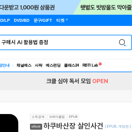
D/LP
DVD/BD
문구
/GIFT
티켓
독서유형검사
장안내
채널예스
사락
예스펀딩
클래스24
RBTI Lab
독서유형검사
크클 심야 독서 모임
OPEN
소득공제
크레마클럽
EPUB
하쿠바산장 살인사건
[ EPUB, 개정판 ]
eBook