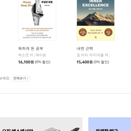
독하게 돈 공부
내면 근력
히읏
박소연 저
메이븐
짐 머피 저/지여울 역
윌북(willboo
|
|
|
16,100
원
(0% 할인)
15,400
원
(0% 할인)
보세요.
전체보기