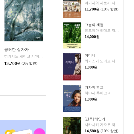
야기사와 사토시 저/임희선 역
11,700
원
(10% 할인)
그늘의 계절
요코야마 히데오 저/민경욱 역
14,000
원
공허한 십자가
어머니
k)
히가시노 게이고 저/이선희 역
자음과모음
|
와카스기 도리코 저
13,700
원
(0% 할인)
1,000
원
가자미 학교
하야시 후미코 저
1,000
원
[단독] 해안가
사카사키 가오루 저/원선미 역
14,580
원
(10% 할인)