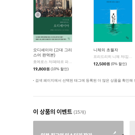
오디세이아 (고대 그리
니체의 초월자
스어 완역본)
프리드리히 니체 저/김철 편역
호메로스 저/페테르 파울 루벤스 그림/박문재 역
현대지성
|
12,500
원
(0% 할인)
19,800
원
(10% 할인)
검색 페이지에서 선택된 태그에 등록된 더 많은 상품을 확인해 
이 상품의 이벤트
(15개)