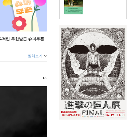
+5%적립 무한발급 슈퍼쿠폰
펼쳐보기
1
/5