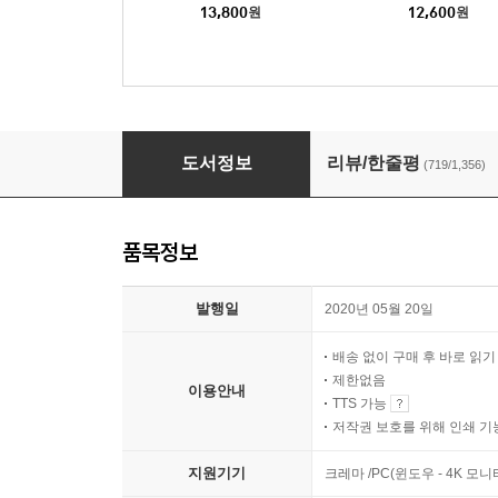
13,800
원
12,600
원
하쿠바산장 살인사건
도서정보
리뷰/한줄평
(719/1,356)
품목정보
발행일
2020년 05월 20일
배송 없이 구매 후 바로 읽
제한없음
이용안내
TTS 가능
저작권 보호를 위해 인쇄 기
지원기기
크레마 /PC(윈도우 - 4K 모