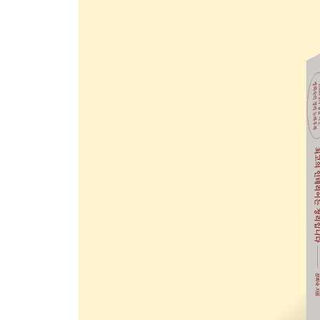
· 주방 물건은 품목별로
· 수납공간으로 깔끔하게
05. 모든 재료가 한눈에, 냉장고 정리법
06. 주인의 취향을 고려하는, 서재 정리법
07. 우리집 첫인상, 현관 정리법
08. 넉넉한 수납장으로 심플하게, 욕실 정리법
09. 쓰임에 따라 목적을 분명하게, 베란다 정리법
Part four. 삶이 괴로운 당신에게 정리를 추천합니
01. 아이가 있어 정리해도 다시 지저분해진다면
02. 우울증으로 집을 보살필 엄두가 나지 않는다면
03. 혹시 지금 이혼 위기를 겪고 있다면
04. 사랑하는 가족과 이별했다면
05. 낭비되는 돈을 줄이고 싶다면
에필로그 _내가 2000개의 집을 바꾸고 알게 된 것들