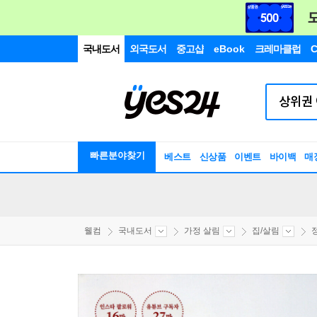
국내도서
외국도서
중고샵
eBook
크레마클럽
C
빠른분야찾기
베스트
신상품
이벤트
바이백
매
웰컴
국내도서
가정 살림
집/살림