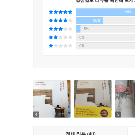
별점별로 리뷰를 확인해 보세
꿈을 꿀 수 있는 편안한 공간으로 바뀐다면? 잡
65%
분명 마음도 달라질 것이다.
30%
내 마음이 지옥인데, 눈앞의 지저분함이 눈에 들어올
5%
화장대 맨 위 서랍 등) 정리를 하는 것도 방법이다
0%
0%
정리를 마친 후 고객들이 이구동성으로 하는 말이 있
지금 당신의 가정에 문제가 있다면, 삶이 행복으
정리의 기적이 부디 당신과 당신의 가족에게도 깃들
4
5
전체 리뷰
(40)