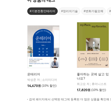
#기분전환인테리어
#정리의기술
#변화가필요해
운테리어
좋아하는 곳에 살고 있
나요?
박성준 저
소미미디어
|
최고요 저
휴머니스트
|
14,670
원
(10% 할인)
17,820
원
(10% 할인)
검색 페이지에서 선택된 태그에 등록된 더 많은 상품을 확인해 