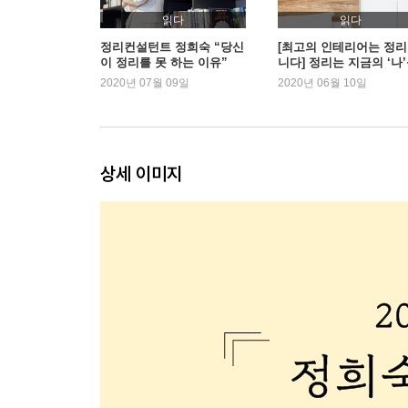
10. 물건을 보이는 곳에 놓아야 하는 이유
읽다
읽다
정리컨설턴트 정희숙 “당신
[최고의 인테리어는 정
이 정리를 못 하는 이유”
니다] 정리는 지금의 ‘나
Part three. 우리집 2배 넓히는 공간별 정리법
돌보는 일입니다
2020년 07월 09일
2020년 06월 10일
01. 아늑하고 편안한 공간으로, 침실 정리법
· 지금 당장 침실에서 내보내야 할 것들
· 한눈에 보이도록 옷 정리하는 법
· 공간을 가장 많이 차지하는 이불, 이렇게 정리하라
상세 이미지
· 화장대 깨끗하게 유지하는 비결
02. 아이의 성장까지 고려하는, 아이 방 정리법
· 가구 배치만으로 분위기가 달라진다
· 아이 물건은 반드시 아이 방에!
· 우리 아이 정리 습관 만들기
· 미취학 아이 방은 어떻게 정리해야 할까?
· 초중고생 방 정리는 어떻게 해야 할까?
03. 환하고 밝게, 거실 정리법
04. 한번 정리로 오랜 시간 유지되게, 주방 정리법
· 청소하기 쉽게