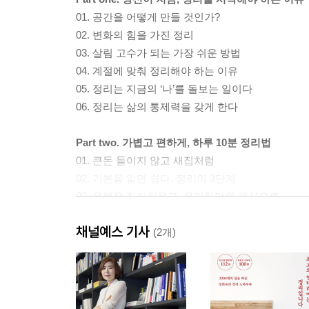
01. 공간을 어떻게 만들 것인가?
02. 변화의 힘을 가진 정리
03. 살림 고수가 되는 가장 쉬운 방법
04. 계절에 맞춰 정리해야 하는 이유
05. 정리는 지금의 ‘나’를 돌보는 일이다
06. 정리는 삶의 통제력을 갖게 한다
Part two. 가볍고 편하게, 하루 10분 정리법
01. 큰돈 들이지 않고 새집처럼
02. 기본을 알면 쉽다. 정리의 3단계
03. 유행은 집어치우고, 우리집만의 개성으로
04. 가족 개개인의 공간을 만드는 법
채널예스 기사
05. 물건에 집과 주소지를 허하라
(2개)
06. 남편이 공간 욕심쟁이라고요?
07. 짐이 너무 많다면 문제가 있는 겁니다
08. 버리기의 기준이 설렘이 될 수 없는 이유
09. 집 안의 모든 문은 활짝 열려야 한다. 반드시.