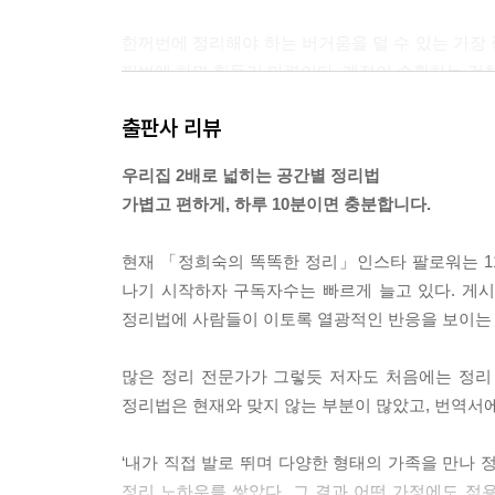
한꺼번에 정리해야 하는 버거움을 덜 수 있는 가장
꺼번에 하면 힘들기 마련이다. 계절이 순환하는 것처
올 게 있다. 겨우내 머그컵을 썼다면 넣어두고, 여
출판사 리뷰
자. 계절에 따라 정리를 하지 않으면 버려지는 물건
이다.
우리집 2배로 넓히는 공간별 정리법
---「계절에 맞춰 정리해야 하는 이유」 중에서
가볍고 편하게, 하루 10분이면 충분합니다.
입지 않는 옷, 쓰지 않는 그릇을 모두 바깥으로 꺼
현재 「정희숙의 똑똑한 정리」인스타 팔로워는 11만
아픈 기억도 떠오를 것이다. 어떤 물건은 눈앞에 있
나기 시작하자 구독자수는 빠르게 늘고 있다. 게시
물건은 과거로 보내고, 사용할 수 있는 물건은 현재라
정리법에 사람들이 이토록 열광적인 반응을 보이는
재’의 삶을 살 수 있게 될 것이다.
---「정리는 지금의 나를 돌보는 일이다」 중에서
많은 정리 전문가가 그렇듯 저자도 처음에는 정리
정리법은 현재와 맞지 않는 부분이 많았고, 번역서
내가 일을 하러 가서 가장 처음 하는 질문은 방의 
다. 하지만 자세히 들어가 보면 똑같은 집은 하나도 
‘내가 직접 발로 뛰며 다양한 형태의 가족을 만나 
정리와 목적은 우리 집에는 맞지 않는다.
정리 노하우를 쌓았다. 그 결과 어떤 가정에도 적용