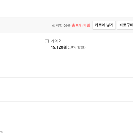
카트에 넣기
바로구
선택한 상품
총
0
개 /
0
원
기억 2
15,120
원
(10% 할인)
mm