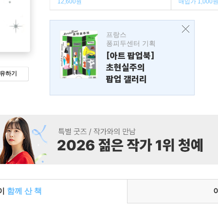
12,600원
매입가 1,000
프랑스
퐁피두센터 기획
[아트 팝업북]
초현실주의
유하기
팝업 갤러리
들이
함께 산 책