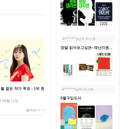
b********y
님의 리스트
정말 읽어보고싶은~재난지원금 후원
될 젊은 작가 투표 - 1위 청
k*******r
님의 리스트
6월구입도서
년 08월 21일
펼쳐보기