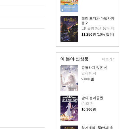
해리 포터와 마법사의
돌 2
J.K 롤링 저/강동혁 역
11,250
원
(10% 할인)
이 분야 신상품
더보기
공평하지 않은 신
김재휘 저
9,000
원
밤의 놀이공원
j미호 저
10,300
원
헝거게임 : 50번째 추