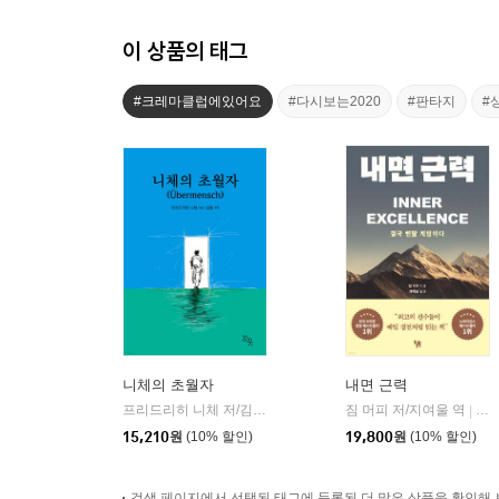
이 상품의 태그
#크레마클럽에있어요
#다시보는2020
#판타지
#
니체의 초월자
내면 근력
프리드리히 니체 저/김철 편역
히읏
짐 머피 저/지여울 역
윌북(
|
|
15,210
원
(10% 할인)
19,800
원
(10% 할인)
검색 페이지에서 선택된 태그에 등록된 더 많은 상품을 확인해 