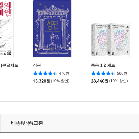
 (큰글자도
심판
죽음 1,2 세트
476건
566건
13,320
원
(10% 할인)
28,440
원
(10% 할인)
배송/반품/교환