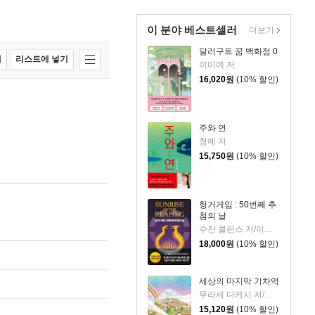
이 분야 베스트셀러
더보기
달러구트 꿈 백화점 0
매
리스트에 넣기
이미예 저
16,020
원
(10% 할인)
주와 연
청예 저
15,750
원
(10% 할인)
헝거게임 : 50번째 추
첨의 날
수잔 콜린스 저/이원열 역
18,000
원
(10% 할인)
세상의 마지막 기차역
무라세 다케시 저/김지연 역
15,120
원
(10% 할인)