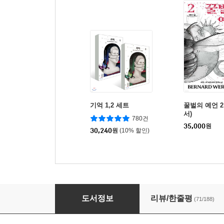
기억 1,2 세트
꿀벌의 예언 2
서)
780건
35,000
원
30,240
원
(10% 할인)
기억 1
도서정보
리뷰/한줄평
(71/188)