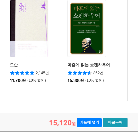
모순
마흔에 읽는 쇼펜하우어
2,145건
862건
11,700
원
(10% 할인)
15,300
원
(10% 할인)
15,120
카트에 넣기
바로구매
원