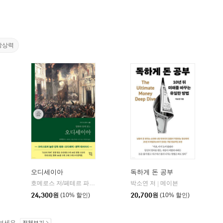
상상력
오디세이아
독하게 돈 공부
willbook)
호메로스 저/페테르 파울 루벤스 그림/박문재 역
박소연 저
현대지성
메이븐
|
|
24,300
원
(10% 할인)
20,700
원
(10% 할인)
보세요.
전체보기