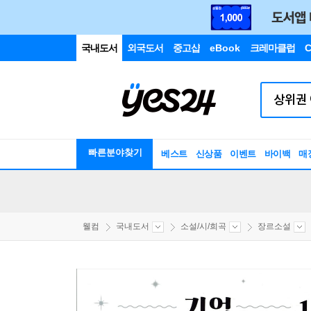
국내도서
외국도서
중고샵
eBook
크레마클럽
C
빠른분야찾기
베스트
신상품
이벤트
바이백
매
웰컴
국내도서
소설/시/희곡
장르소설