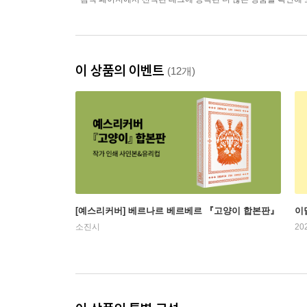
이 상품의 이벤트
(12개)
[예스리커버] 베르나르 베르베르 『고양이 합본판』
이
소진시
20