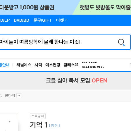
D/LP
DVD/BD
문구
/GIFT
티켓
장안내
채널예스
사락
예스펀딩
클래스24
독서유형검사
RBTI Lab
독서유형검사
크클 심야 독서 모임
OPEN
판타지
소득공제
기억 1
[ 양장 ]