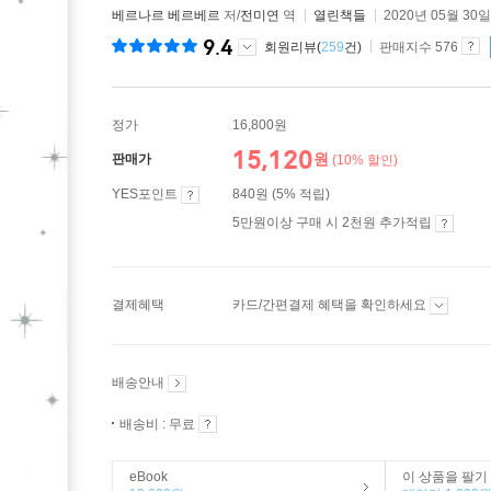
베르나르 베르베르
저/
전미연
역
열린책들
2020년 05월 30일
9.4
회원리뷰(
259
건)
판매지수 576
정가
16,800원
15,120
원
판매가
(10% 할인)
YES포인트
840원 (5% 적립)
5만원이상 구매 시 2천원 추가적립
결제혜택
카드/간편결제 혜택을 확인하세요
배송안내
배송비 : 무료
eBook
이 상품을 팔기