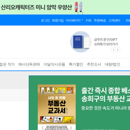
로그인
회원가입
마이페이지
카트
주문/배송
고객센터
Gl
젊은 작가
예사단독판매
이달의사은품
특가할인
추천도서
대량/법인