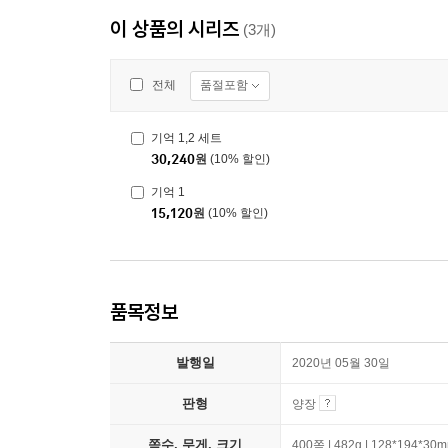
이 상품의 시리즈
(3개)
품절포함
전체
기억 1,2 세트
30,240
원
(10% 할인)
기억 1
15,120
원
(10% 할인)
품목정보
발행일
2020년 05월 30일
판형
양장
쪽수, 무게, 크기
400쪽 | 482g | 128*194*30