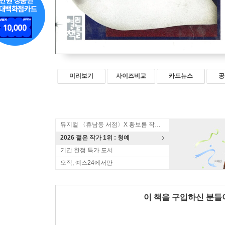
미리보기
사이즈비교
카드뉴스
공
뮤지컬 〈휴남동 서점〉X 황보름 작가 북토크
2026 젊은 작가 1위 : 청예
기간 한정 특가 도서
오직, 예스24에서만
이 책을 구입하신 분