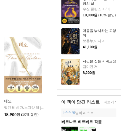
첨의 날
수잔 콜린스 저/이원열 역
18,000
원
(10% 할인)
마음을 낚시하는 고양
이
보휴누,이나 저
41,100
원
시간을 짓는 시계요정
김미진 저
8,200
원
테오
이 책이 담긴
리스트
더보기
앨런 레비 저/노지양 역
오팬하우스
|
l******9
님의 리스트
18,900
원
(10% 할인)
베르나르 베르베르 작품