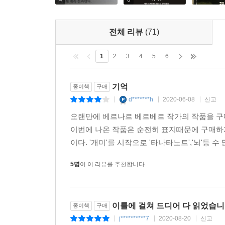
전체 리뷰
(71)
1
2
3
4
5
6
기억
종이책
구매
d*******h
2020-06-08
신고
|
|
|
오랜만에 베르나르 베르베르 작가의 작품을 구매하
이번에 나온 작품은 순전히 표지때문에 구매하
이다. '개미'를 시작으로 '타나타노트','뇌'등 
5명
이 이 리뷰를 추천합니다.
이틀에 걸쳐 드디어 다 읽었습
종이책
구매
j**********7
2020-08-20
신고
|
|
|