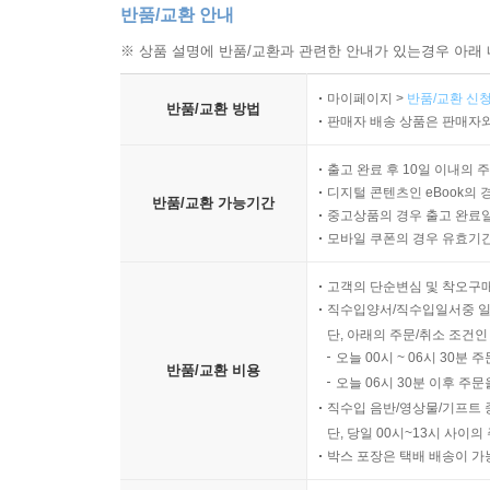
반품/교환 안내
※ 상품 설명에 반품/교환과 관련한 안내가 있는경우 아래 
마이페이지 >
반품/교환 신청
반품/교환 방법
판매자 배송 상품은 판매자와
출고 완료 후 10일 이내의 
디지털 콘텐츠인 eBook의 
반품/교환 가능기간
중고상품의 경우 출고 완료일
모바일 쿠폰의 경우 유효기간(
고객의 단순변심 및 착오구
직수입양서/직수입일서중 일
단, 아래의 주문/취소 조건인
오늘 00시 ~ 06시 30분 
반품/교환 비용
오늘 06시 30분 이후 주문
직수입 음반/영상물/기프트 
단, 당일 00시~13시 사이
박스 포장은 택배 배송이 가