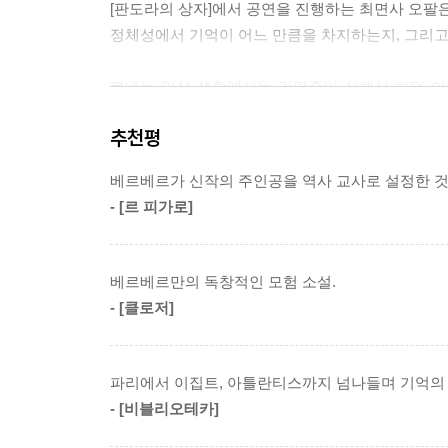
[판도라의 상자]에서 공연을 진행하는 최면사 오팔
사인 내 역할이에요. 여러분을 고양시키는 것. 다시
정체성에서 기억이 어느 만큼을 차지하는지, 그리고
게 해주는 것 말고.」
이번에는 학생들의 눈빛이 완전히 달라져 있는 걸 
르네는 일상 생활에서는 건망증이 심해서 하던 이
--- pp.265-266
르네의 직업이 역사 교사인 것도 의미심장한데, 
추천평
기억을 잃어 가는 반면, 최면사 오팔은 기억력이
「[괴물에게 공포를 불어넣으려면 그를 거울 앞에 세
기억과 관계를 맺고 있는지, 기억을 어떻게 대하는지
이 말이 지닌 위력에 르네는 압도당하고 만다. 피룬
베르베르가 신작의 주인공을 역사 교사로 설정한 것
「나는 그들에게 증오를 느끼지 않아요. 그들은 내가
- [르 피가로]
옮긴이의 한마디
로 당신을 만날 수 있었잖아요. 전에는 내게 환생이
「하지만 당신은 죽을지도 몰라요!」
최면과 전생, 아틀란티스라는 소재를 빌려 거침없
피룬은 자신의 느낌을 이런 표현으로 르네에게 전달
베르베르만의 독창적인 모험 소설.
주면서 우리에게 또 한 번 소설 읽는 재미를 선사한
「[애벌레한테는 끝인 것이 사실 나비한테는 시작이
- [클로저]
--- p.371
파리에서 이집트, 아틀란티스까지 넘나들며 기억의 
- [비블리오테카]