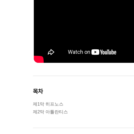
목차
제1막 히프노스
제2막 아틀란티스