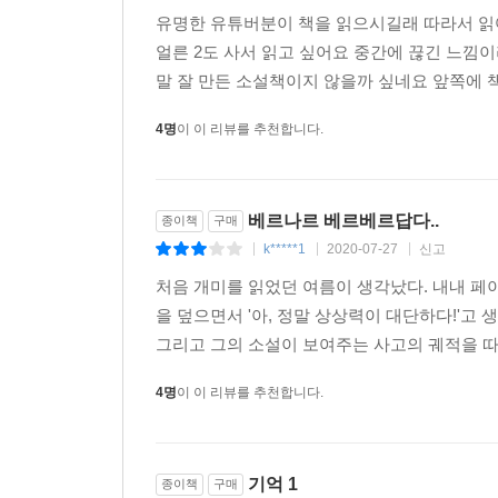
유명한 유튜버분이 책을 읽으시길래 따라서 
얼른 2도 사서 읽고 싶어요 중간에 끊긴 느낌
말 잘 만든 소설책이지 않을까 싶네요 앞쪽에 책
4명
이 이 리뷰를 추천합니다.
베르나르 베르베르답다..
종이책
구매
k*****1
2020-07-27
신고
|
|
|
처음 개미를 읽었던 여름이 생각났다. 내내 
을 덮으면서 '아, 정말 상상력이 대단하다!'고 
그리고 그의 소설이 보여주는 사고의 궤적을 따
4명
이 이 리뷰를 추천합니다.
기억 1
종이책
구매