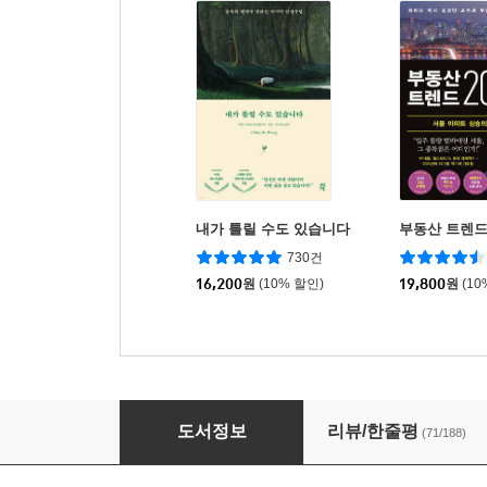
내가 틀릴 수도 있습니다
부동산 트렌드 
730건
16,200
원
(10% 할인)
19,800
원
(10
기억 1
도서정보
리뷰/한줄평
(71/188)