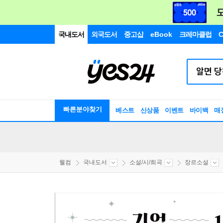
국내도서
외국도서
중고샵
eBook
크레마클럽
C
빠른분야찾기
베스트
신상품
이벤트
바이백
매
웰컴
국내도서
소설/시/희곡
장르소설