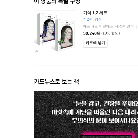
이 상품의 특별 구성
기억 1,2 세트
전2권, 양장
베르나르 베르베르 저/전미연 역
|
30,240
원
(10% 할인)
카트에 넣기
카드뉴스로 보는 책