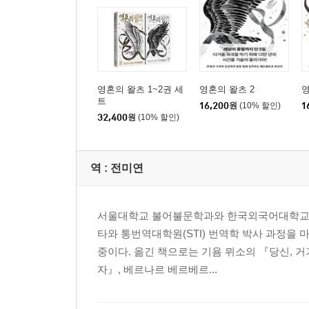
영혼의 왈츠 1~2권 세
영혼의 왈츠 2
영
트
16,200
원
(10% 할인)
1
32,400
원
(10% 할인)
역 :
전미연
서울대학교 불어불문학과와 한국외국어대학교 통
타와 통번역대학원(STI) 번역학 박사 과정을
중이다. 옮긴 책으로는 기욤 뮈소의 『당신, 거
자』, 베르나르 베르베르...