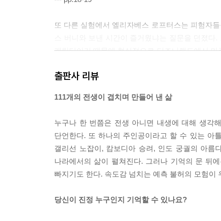
또 다른 실험에서 엘리자베스 로프터스는 피험자들
스 버니와 보낸 시간이 즐거웠냐는 질문을 던졌다.
캐릭터이기 때문에 현실적으로 디즈니랜드에서 마주
악수를 했다고 기억했고, 50퍼센트는 벅스 버니를 
출판사 리뷰
돌려준 기억이 있다고 응답했다.
--- p.90
111개의 전생이 겹치며 만들어 낸 삶
「난 2020년에 살고 있네. 묻는 자네는?」
누구나 한 번쯤은 전생 아니면 내생에 대해 생각해
「아, 그래요…… 나도 똑같은데…… 아무래도 우리
단언한다. 또 하나의 주인공이라고 할 수 있는 아틀
「나는 최초의 인간이었던 아툼 기원 후 2020년에 
갤리선 노잡이, 캄보디아 승려, 인도 궁궐의 아름
「나는 기독교의 메시아로 여겨지는 예수 그리스도 기
나라에서의 삶이 펼쳐진다. 그러나 기억의 문 뒤
--- p.186
빠지기도 한다. 속도감 넘치는 예측 불허의 모험이
「어느 쪽을 선택해야 할지 모를 때 개인은 아무 생
당신이 진정 누구인지 기억할 수 있나요?
똑같이 하려는 것은 무척 해로운 발상입니다. 그
소비자로 만들어질 뿐이니까. 나는 여러분을 똑똑한 