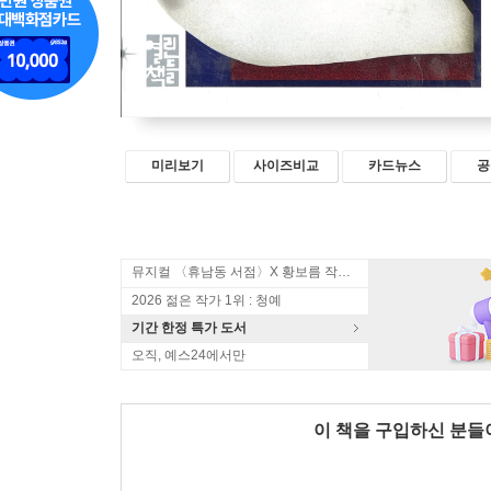
미리보기
사이즈비교
카드뉴스
공
뮤지컬 〈휴남동 서점〉X 황보름 작가 북토크
2026 젊은 작가 1위 : 청예
기간 한정 특가 도서
오직, 예스24에서만
이 책을 구입하신 분