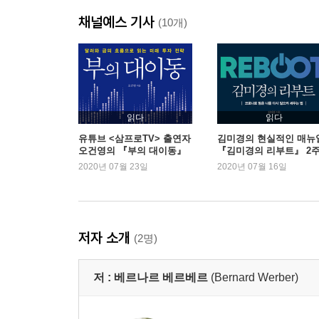
채널예스 기사
(10개)
읽다
읽다
유튜브 <삼프로TV> 출연자
김미경의 현실적인 매뉴
오건영의 『부의 대이동』
『김미경의 리부트』 2
새로운 1위
연속 1위
2020년 07월 23일
2020년 07월 16일
저자 소개
(2명)
저 :
베르나르 베르베르
(Bernard Werber)