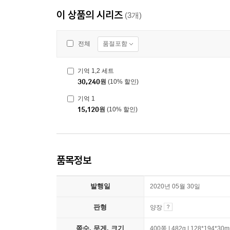
이 상품의 시리즈
(3개)
품절포함
전체
기억 1,2 세트
30,240
원
(10% 할인)
기억 1
15,120
원
(10% 할인)
품목정보
발행일
2020년 05월 30일
판형
양장
쪽수, 무게, 크기
400쪽 | 482g | 128*194*30