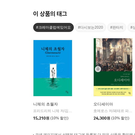
이 상품의 태그
#크레마클럽에있어요
#다시보는2020
#판타지
#
니체의 초월자
오디세이아
프리드리히 니체 저/김철 편역
히읏
호메로스 저/페테르 파울 루벤스 그림/박문재 역
|
15,210
원
(10% 할인)
24,300
원
(10% 할인)
검색 페이지에서 선택된 태그에 등록된 더 많은 상품을 확인해 