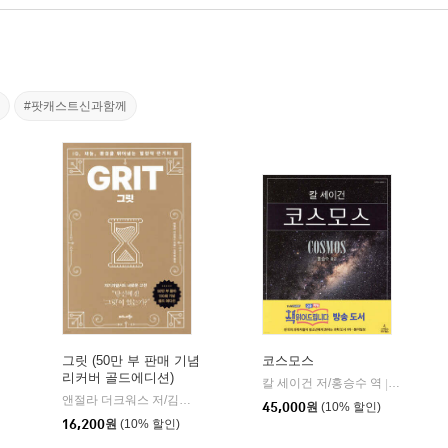
#팟캐스트신과함께
그릿 (50만 부 판매 기념
코스모스
리커버 골드에디션)
칼 세이건 저/홍승수 역
사이언스
|
비즈니스북스
앤절라 더크워스 저/김미정 역
비즈니스북스
|
|
45,000
원
(10% 할인)
16,200
원
(10% 할인)