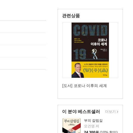
관련상품
[도서] 코로나 이후의 세계
이 분야 베스트셀러
더보기
부의 갈림길
오건영 저
24,300
원
(10% 할인)