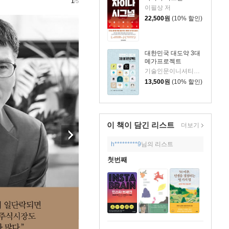
1
/5
이필상 저
22,500
원
(10% 할인)
대한민국 대도약 3대
메가프로젝트
기술인문이니셔티브 집현 저
13,500
원
(10% 할인)
이 책이 담긴
리스트
더보기
h*********9
님의 리스트
첫번째