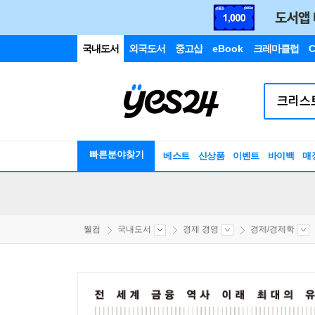
국내도서
외국도서
중고샵
eBook
크레마클럽
C
빠른분야찾기
베스트
신상품
이벤트
바이백
매
웰컴
국내도서
경제 경영
경제/경제학