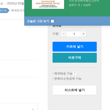
북스
2020년 05월 25일
국내도서 top20 5주
베스트
오늘은 그만 보기
판매중
수량
카트에 넣기
바로구매
해외배송 가능
문화비소득공제 가능
리스트에 넣기