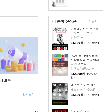
이 분야 신상품
더보기
인플레이션은 누구를
부자로 만드는가
신환종 저
24,120
원
(10% 할인)
2026 물 산업 부문별
시장동향과 주요 업체
별 사업현황
임팩트(imFact) 저
432,000
원
(10% 할
인)
도서 모음
넥스트 스티브 잡스
제프리 케인(Geoffrey Cain) 저/이민석 역
펼쳐보기
28,800
원
(10% 할인)
차이나 시그널