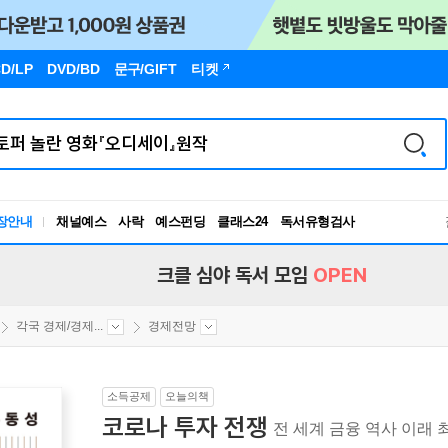
D/LP
DVD/BD
문구
/GIFT
티켓
장안내
채널예스
사락
예스펀딩
클래스24
독서유형검사
RBTI Lab
독서유형검사
크클 심야 독서 모임
OPEN
각국 경제/경제...
경제전망
소득공제
오늘의책
코로나 투자 전쟁
전 세계 금융 역사 이래