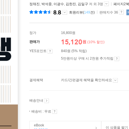
정채진
,
박석중
,
이광수
,
김한진
,
김일구
저 외 3명
페이지2
8.8
회원리뷰(
149
건)
판매지수 36
정가
16,800원
15,120
원
판매가
(10% 할인)
YES포인트
840원 (5% 적립)
5만원이상 구매 시 2천원 추가적립
결제혜택
카드/간편결제 혜택을 확인하세요
배송안내
배송비 : 무료
eBook
이 상품을 팔기