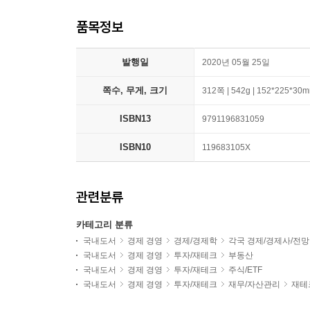
품목정보
발행일
2020년 05월 25일
쪽수, 무게, 크기
312쪽 | 542g | 152*225*30
ISBN13
9791196831059
ISBN10
119683105X
관련분류
카테고리 분류
국내도서
경제 경영
경제/경제학
각국 경제/경제사/전망
국내도서
경제 경영
투자/재테크
부동산
국내도서
경제 경영
투자/재테크
주식/ETF
국내도서
경제 경영
투자/재테크
재무/자산관리
재테