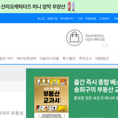
로그인
회원가입
마이페이지
카트
주문/배송
고객센터
Gl
젊은 작가
예사단독판매
이달의사은품
특가할인
추천도서
대량/법인
 최대의 유동성