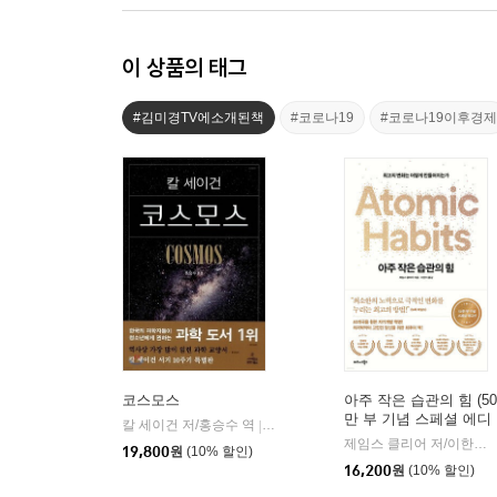
이 상품의 태그
#김미경TV에소개된책
#코로나19
#코로나19이후경제
코스모스
아주 작은 습관의 힘 (50
만 부 기념 스페셜 에디
칼 세이건 저/홍승수 역
사이언스북스
|
션)
제임스 클리어 저/이한이 역
19,800
원
(10% 할인)
16,200
원
(10% 할인)