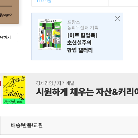
11,000원
프랑스
퐁피두센터 기획
[아트 팝업북]
유하기
초현실주의
팝업 갤러리
배송/반품/교환