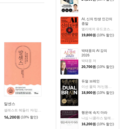
AI, 신의 탄생 인간의
종말
엘리에저 유드코스키,네이트 소아레스 공저/고영훈 역
19,800
원
(10% 할인)
박태웅의 AI 강의
2026
박태웅 저
20,700
원
(10% 할인)
듀얼 브레인
이선 몰릭 저/신동숙 역
18,900
원
(10% 할인)
말센스
북스
셀레스트 헤들리 저/김성환 역
스몰빅라이프
|
행운에 속지 마라
16,200
원
(10% 할인)
나심 니콜라스 탈레브 저/이건 역/신진오 감수
16,200
원
(10% 할인)