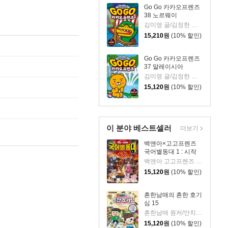
Go Go 카카오프렌즈
38 노르웨이
김미영 글/김정한 그림
15,210
원
(10% 할인)
Go Go 카카오프렌즈
37 말레이시아
김미영 글/김정한 그림
15,120
원
(10% 할인)
이 분야 베스트셀러
더보기
백앤아×고고프렌즈
국어별동대 1 : 시작
백앤아 고고프렌즈 원저/한바리 글/정수영 그림/김선 감수
15,120
원
(10% 할인)
흔한남매의 흔한 호기
심 15
흔한남매 원저/안치현 글/유난희 그림/이정모,흔한컴퍼니 감수
15,120
원
(10% 할인)