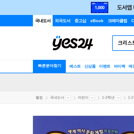
국내도서
외국도서
중고샵
eBook
크레마클럽
C
빠른분야찾기
베스트
신상품
이벤트
바이백
매
웰컴
국내도서
어린이
1-2학년
1-