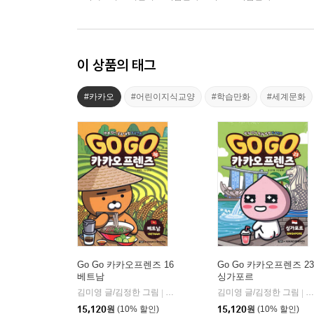
이 상품의 태그
#카카오
#어린이지식교양
#학습만화
#세계문화
Go Go 카카오프렌즈 16
Go Go 카카오프렌즈 23
베트남
싱가포르
김미영 글/김정한 그림
아울북
김미영 글/김정한 그림
아
|
|
15,120
원
(10% 할인)
15,120
원
(10% 할인)