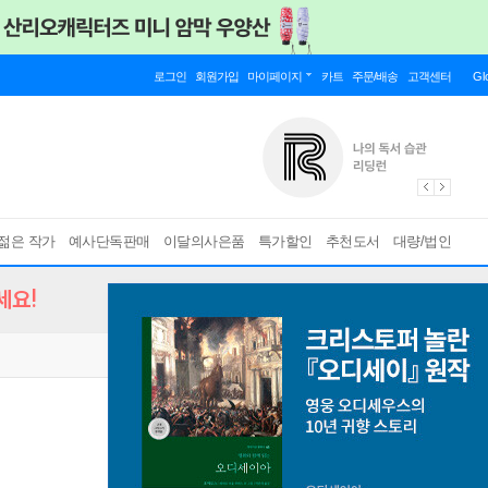
로그인
회원가입
마이페이지
카트
주문/배송
고객센터
Gl
젊은 작가
예사단독판매
이달의사은품
특가할인
추천도서
대량/법인
세요!