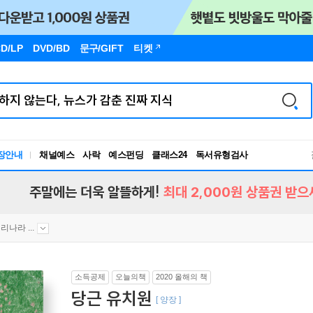
D/LP
DVD/BD
문구
/GIFT
티켓
독서유형검사
장안내
채널예스
사락
예스펀딩
클래스24
RBTI Lab
독서유형검사
주말에는 더욱 알뜰하게!
최대 2,000원 상품권 받으
리나라 ...
소득공제
오늘의책
2020 올해의 책
당근 유치원
[ 양장 ]