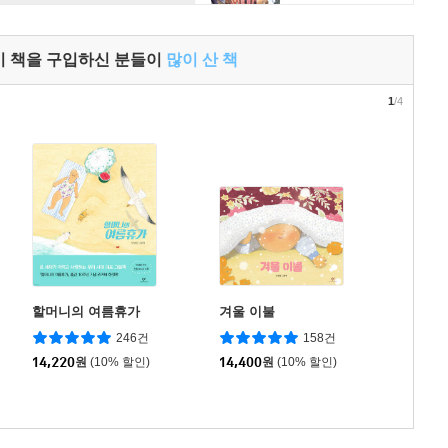
이 책을 구입하신 분들이
많이 산 책
1
/4
할머니의 여름휴가
겨울 이불
246건
158건
14,220
원
(10% 할인)
14,400
원
(10% 할인)