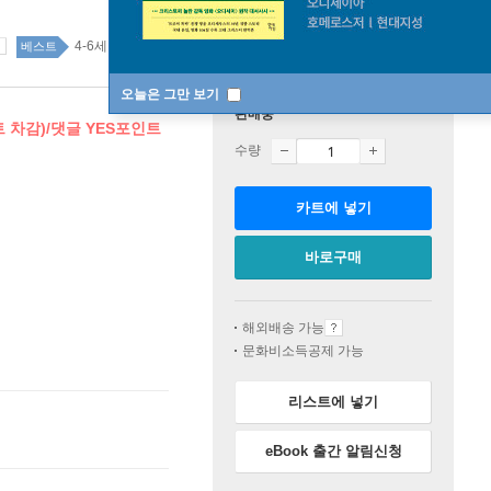
4-6세 97위
국내도서 top20 3주
베스트
오늘은 그만 보기
판매중
트 차감)/댓글 YES포인트
수량
카트에 넣기
바로구매
해외배송 가능
문화비소득공제 가능
리스트에 넣기
eBook 출간 알림신청