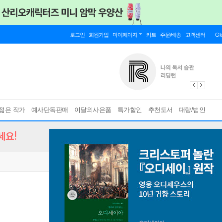
로그인
회원가입
마이페이지
카트
주문/배송
고객센터
Gl
젊은 작가
예사단독판매
이달의사은품
특가할인
추천도서
대량/법인
세요!