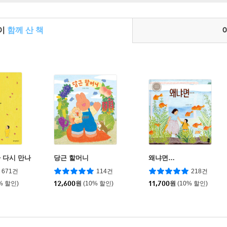
들이
함께 산 책
 다시 만나
당근 할머니
왜냐면…
671건
114건
218건
% 할인)
12,600
원
(10% 할인)
11,700
원
(10% 할인)