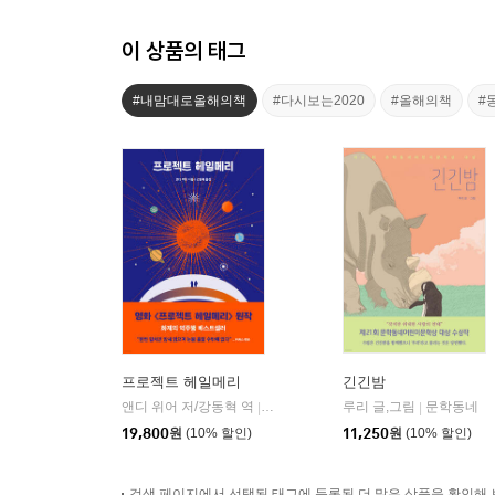
이 상품의 태그
#내맘대로올해의책
#다시보는2020
#올해의책
#
프로젝트 헤일메리
긴긴밤
앤디 위어 저/강동혁 역
알에이치코리아(RHK)
루리 글,그림
문학동네
|
|
19,800
원
(10% 할인)
11,250
원
(10% 할인)
검색 페이지에서 선택된 태그에 등록된 더 많은 상품을 확인해 