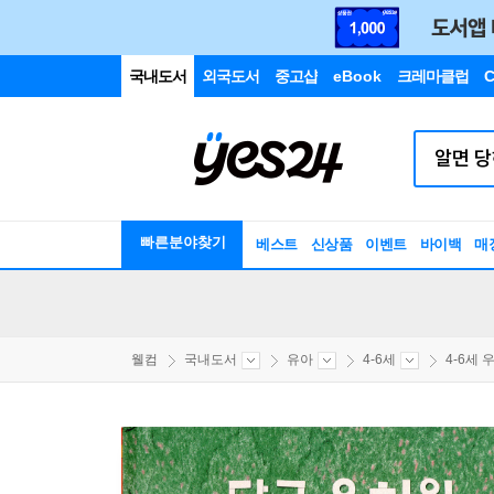
국내도서
외국도서
중고샵
eBook
크레마클럽
C
빠른분야찾기
베스트
신상품
이벤트
바이백
매
웰컴
국내도서
유아
4-6세
4-6세 우