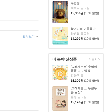
구멍청
백희나 글그림
15,300
원
(10% 할인)
할머니의 여름휴가
안녕달 글그림
펼쳐보기
14,220
원
(10% 할인)
이 분야 신상품
더보기
[그래제본소] 추억이
퐁퐁 도넛 빵집
김단짝 글
15,300
원
(10% 할인)
[그래제본소] 두근두
근 돌잡이
홀링 글그림
15,120
원
(10% 할인)