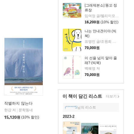
[그래제본소] 똥꼬 정
류장
임여정 글/젤리이모 그림
16,200
원
(10% 할인)
나는 안내견이야 (빅
북)
표영민 글/조원희 그림
70,000
원
이 선을 넘지 말아 줄
래? (빅북)
백혜영 저
70,000
원
이 책이 담긴
리스트
더보기
작별하지 않는다
r******5
님의 리스트
한강 저
문학동네
|
2023-2
15,120
원
(10% 할인)