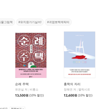
동물그림책
#유치원가기싫어!
#귀염뽀짝캐릭터
순례 주택
홍학의 자리
유은실 저
비룡소
정해연 저
엘릭시르
|
|
13,500
원
(10% 할인)
12,600
원
(10% 할인)
보세요.
전체보기