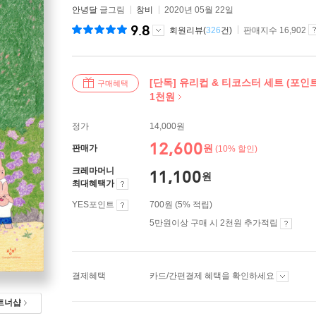
안녕달
글그림
창비
2020년 05월 22일
9.8
회원리뷰(
326
건)
판매지수 16,902
[단독] 유리컵 & 티코스터 세트 (포인
구매혜택
1천원
정가
14,000원
12,600
원
판매가
(10% 할인)
크레마머니
11,100
원
최대혜택가
YES포인트
700원 (5% 적립)
5만원이상 구매 시 2천원 추가적립
결제혜택
카드/간편결제 혜택을 확인하세요
트너샵