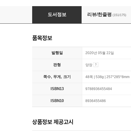
당근 유치원
도서정보
리뷰/한줄평
(151/175)
품목정보
발행일
2020년 05월 22일
판형
양장
쪽수, 무게, 크기
48쪽 | 538g | 257*285*8mm
ISBN13
9788936455484
ISBN10
8936455486
상품정보 제공고시