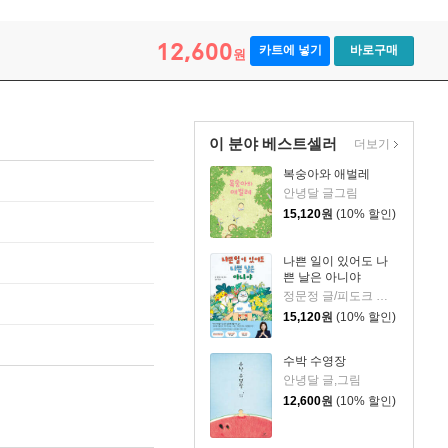
12,600
카트에 넣기
바로구매
원
이 분야 베스트셀러
더보기
복숭아와 애벌레
안녕달 글그림
15,120
원
(10% 할인)
나쁜 일이 있어도 나
쁜 날은 아니야
정문정 글/피도크 그림/천근아 감수
15,120
원
(10% 할인)
수박 수영장
안녕달 글,그림
12,600
원
(10% 할인)