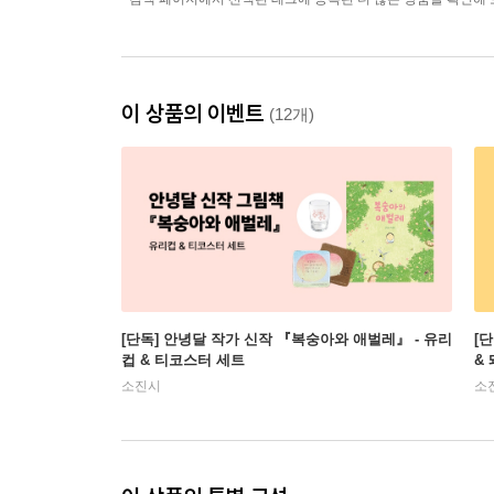
이 상품의 이벤트
(12개)
[단독] 안녕달 작가 신작 『복숭아와 애벌레』 - 유리
[
컵 & 티코스터 세트
&
소진시
소