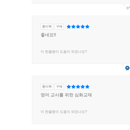
8.3.4 술어와 절의 종류
b*
8.3.5 부가어절과 “종속절”
8.4 주어와 허사
종이책
구매
8.4.1 절과 주어
좋네요!!
8.4.2 허사의 문법
8.5 학습 지도
이 한줄평이 도움이 되었나요?
제9장 의문문과 명령문
9.1 의문문
9.1.1 예/아니오 의문문
종이책
구매
9.1.2 의문사구 의문문
영어 교사를 위한 심화교재
9.1.3 기타 의문문
9.2 명령문과 감탄문
이 한줄평이 도움이 되었나요?
9.2.1 명령문
9.2.2 감탄문
9.3 학습 지도