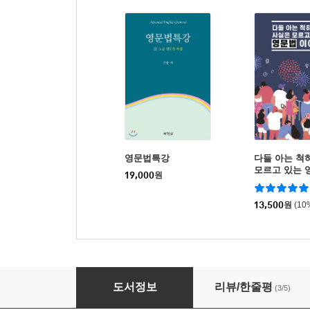
영문법특강
다들 아는 척
모르고 있는 
19,000
원
13,500
원
(10
교사를 위한 영문법
도서정보
리뷰/한줄평
(3/5)