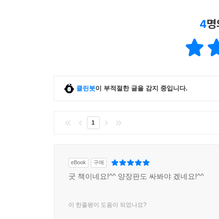
7.2.6 소사의 의미
7.3 등위접속사
4
명
7.3.1 등위접속사의 기능과 구조
7.3.2 등위접속의 조건
7.3.3 등위접속 구조의 중의성과 생략
7.3.4 등위접속사의 의미와 사용
7.4 학습 지도
클린봇
이 부적절한 글을 감지 중입니다.
제2부 절과 의미
1
제8장 절
8.1 절의 개념
eBook
구매
8.2 절의 종류
굿 책이네요!^^ 양장판도 싸봐야 겠네요!^^
8.3 절의 구조의 특성
8.3.1 절의 구조: 시제사구 보문사구
8.3.2 보이지 않는 주어
이 한줄평이 도움이 되었나요?
8.3.3 불완전절: 예외절과 소절