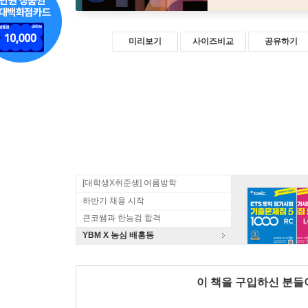
미리보기
사이즈비교
공유하기
[대학생X취준생] 여름방학
하반기 채용 시작
큰코쌤과 한능검 합격
YBM X 농심 배홍동
이 책을 구입하신 분