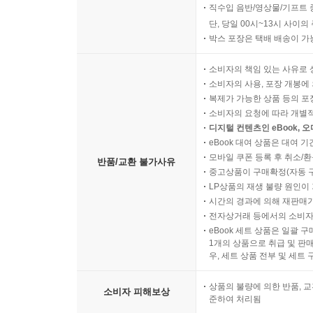
13.0 새 주어가 필요한 절
직수입 음반/영상물/기프트 
13.1 수동문
단, 당일 00시~13시 사이
13.1.1 수동문의 형성
박스 포장은 택배 배송이 가
13.1.2 수동화의 조건
소비자의 책임 있는 사유로 
13.1.3 수동문의 의미와 용법
소비자의 사용, 포장 개봉에 
13.1.4 특수 수동문과 유사 수동문
복제가 가능한 상품 등의 포장을 
13.1.5 수동 의미의 자동사 구문
소비자의 요청에 따라 개별
13.2 인상 구문과 TOUGH 구문
디지털 컨텐츠인 eBook, 
eBook 대여 상품은 대여 기
13.2.1 인상 구문
모바일 쿠폰 등록 후 취소/환
반품/교환 불가사유
13.2.2 TOUGH 구문
중고상품이 구매확정(자동 
13.3 복합 구문: 수동화, 인상, 의문사구 이동의 중복
LP상품의 재생 불량 원인이 기
13.4 학습 지도
시간의 경과에 의해 재판매가
전자상거래 등에서의 소비자
eBook 세트 상품은 일괄 
제14장 이중목적어 동사, 심리동사, 사역동사, 함
1개의 상품으로 취급 및 판매
우, 세트 상품 전부 및 세트
14.0 특수 동사
상품의 불량에 의한 반품, 교
14.1 이중목적어 구문
소비자 피해보상
준하여 처리됨
14.1.1 이중목적어 동사