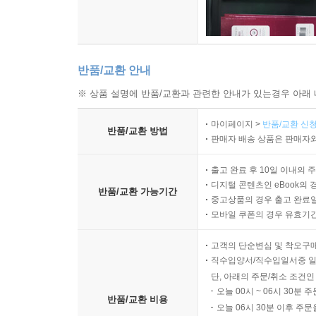
12.1 양상
12.1.1 양상과 양상조동사
12.1.2 양상의 의미
12.1.3 양상조동사의 부정
반품/교환 안내
12.1.4 양상 구문
※ 상품 설명에 반품/교환과 관련한 안내가 있는경우 아래 
12.2 조건문
12.2.1 조건문 학습의 어려움
마이페이지 >
반품/교환 신청
반품/교환 방법
12.2.2 조건문의 형태와 종류
판매자 배송 상품은 판매자와
12.2.3 주요 조건문의 의미와 용법
12.2.4 기타 조건문
출고 완료 후 10일 이내의 
디지털 콘텐츠인 eBook의 
12.2.5 조건문의 사용
반품/교환 가능기간
중고상품의 경우 출고 완료일
12.3 학습 지도
모바일 쿠폰의 경우 유효기간(
제3부 복합 · 특수 구문
고객의 단순변심 및 착오구
직수입양서/직수입일서중 일
단, 아래의 주문/취소 조건인
제13장 수동문, 인상 구문, TOUGH 구문
오늘 00시 ~ 06시 30분 
반품/교환 비용
오늘 06시 30분 이후 주문