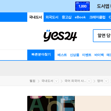
국내도서
외국도서
중고샵
eBook
크레마클럽
C
빠른분야찾기
베스트
신상품
이벤트
바이백
매
웰컴
국내도서
국어 외국어 사...
영어