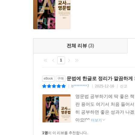
5.1.5 동사의 보어와 부가어
5.1.6 동사 부가어의 위치와 어순
5.1.7 동사의 교체
5.2 조동사
5.2.1 조동사의 종류
전체 리뷰
(3)
5.2.2 조동사의 특징
5.2.3 양상조동사: ought, need, dare
1
5.2.4 비양상조동사: have, do, be, use
5.2.5 양상 구문: [have to V], [be able to V], [be going
5.3 학습 지도
문법에 한글로 정리가 깔끔하게 
eBook
구매
b*********7
2025-12-16
신고
|
|
|
제6장 형용사, 부사, 비교급
영문법 공부하기에 딱 좋은 책
란 용어도 여기서 처음 들어서
6.1 형용사
히 공부하면 좋은 성과가 나겠
6.1.1 형용사의 정의와 특성
아요!^^
더보기
6.1.2 형용사구의 구조
6.1.3 형용사의 종류
1명
이 이 리뷰를 추천합니다.