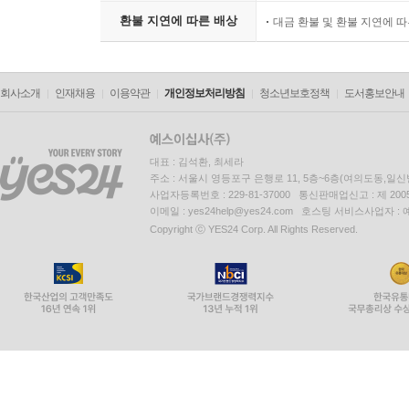
14.1.2 이중목적어 구문의 종류
환불 지연에 따른 배상
대금 환불 및 환불 지연에 
14.1.3 이중목적어 두 구문의 의미
14.1.4 목적어 교체와 정보이론
14.2 심리동사 구문
회사소개
인재채용
이용약관
개인정보처리방침
청소년보호정책
도서홍보안내
14.2.1 심리동사의 종류
14.2.2 심리동사의 특성
14.2.3 지각동사의 문법
대표 : 김석환, 최세라
주소 : 서울시 영등포구 은행로 11, 5층~6층(여의도동,일신
14.3 사역동사
사업자등록번호 : 229-81-37000 통신판매업신고 : 제 200
14.4 사실동사와 함언동사
이메일 : yes24help@yes24.com 호스팅 서비스사업자 :
Copyright ⓒ YES24 Corp. All Rights Reserved.
14.4.1 사실동사
14.4.2 함언동사
14.5 학습 지도
제15장 부정사 구문, 동명사 구문, 분사 구문
15.1 부정사 구문
15.1.1 부정사 구문의 구조와 특징