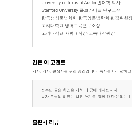
University of Texas at Austin 언어학 박사
2.0 영문법과 문법범주
Stanford University 풀브라이트 연구교수
2.0.1 문법범주의 역할
한국생성문법학회·한국영문법학회 편집위원
2.0.2 문법범주의 학습 순서
고려대학교 영어교육연구소장
2.1 명사의 정의
고려대학교 사범대학장·교육대학원장
2.2 명사의 종류
2.3 명사의 수
2.4 수의 일치
2.5 명사구의 구조
만든 이 코멘트
2.5.1 명사구의 요소
저자, 역자, 편집자를 위한 공간입니다. 독자들에게 전하고
2.5.2 지정어, 보어, 부가어
2.5.3 명사구의 구조와 계층
2.5.4 명사구의 구조와 어순
접수된 글은 확인을 거쳐 이 곳에 게재됩니다.
2.6 학습 지도
독자 분들의 리뷰는 리뷰 쓰기를, 책에 대한 문의는 1:
제3장 관사와 지시사
출판사 리뷰
3.1 지시사