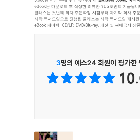
3,000원 이상 구매 후 리뷰 작성 시
일반회원 300원, 마니아
4.1.0 영어와 한국어의 대명사의 차이
eBook은 다운로드 후 작성한 리뷰만 YES포인트 지급됩니
4.1.1 대명사의 기능과 의미
클래스는 첫번째 회차 주문확정 시점부터 마지막 회차 주문
4.1.2 대명사의 종류와 용법
사락 독서모임으로 진행된 클래스는 사락 독서모임 게시판
4.1.3 대명사의 특수 용법
eBook 페이백, CD/LP, DVD/Blu-ray, 패션 및 판매금
4.2 수량어
4.2.1 수사
4.2.2 양화사
4.2.3 부분 명사구
3
명의 예스24 회원이 평가한
4.2.4 수량어 사용의 실제
10.
4.3 학습 지도
제5장 동사와 조동사
5.1 동사
5.1.1 동사의 정의와 특성
5.1.2 동사의 종류
5.1.3 동사의 기능
5.1.4 동사구의 구조