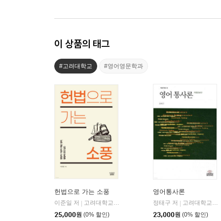
이 상품의 태그
#고려대학교
#영어영문학과
헌법으로 가는 소풍
영어통사론
이준일 저
고려대학교출판부
정태구 저
고려대학교출판부
|
|
25,000
원
(0% 할인)
23,000
원
(0% 할인)