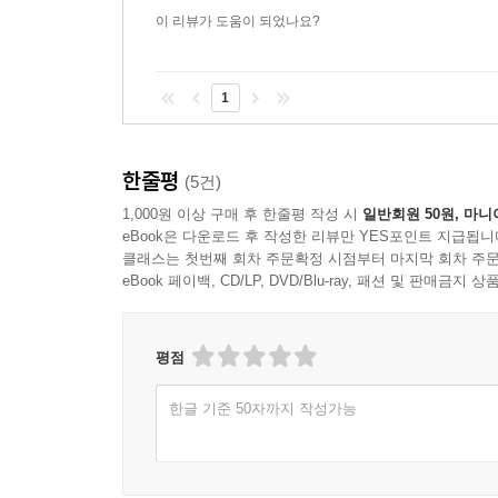
제7장 전치사, 소사, 등위접속사
이 리뷰가 도움이 되었나요?
7.0 전치사와 소사
7.1 전치사
1
7.1.1 전치사의 정의와 특성
7.1.2 전치사의 종류
한줄평
(5건)
7.1.3 전치사(구)의 문법적 기능
7.1.4 전치사구의 구조
1,000원 이상 구매 후 한줄평 작성 시
일반회원 50원, 마니
eBook은 다운로드 후 작성한 리뷰만 YES포인트 지급됩니
7.1.5 전치사의 의미
클래스는 첫번째 회차 주문확정 시점부터 마지막 회차 주문
7.1.6 기타 주요 전치사들의 비교
eBook 페이백, CD/LP, DVD/Blu-ray, 패션 및 판매금
7.1.7 유사 전치사들의 화용론
7.2 소사
7.2.1 동사-소사 구조
평점
7.2.2 동사-소사 구조의 특성
한글 기준 50자까지 작성가능
7.2.3 동사-소사 구조의 구별
7.2.4 동사-소사 구조의 종류
7.2.5 동사-소사 구조의 어순