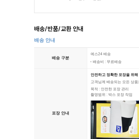
제11장 시제와 상
11.0 시제와 상의 개념
배송/반품/교환 안내
11.1 시제
11.1.1 시제의 표지
배송 안내
11.1.2 시제형의 용법
11.2 상
예스24 배송
배송 구분
11.2.1 어휘상
배송비 : 무료배송
11.2.2 관점상, 진행상, 습관상
안전하고 정확한 포장을 위해 
11.3 완료구문
고객님께 배송되는 모든 상품을
11.3.1 Have의 시제 기능
목적 : 안전한 포장 관리
11.3.2 과거 완료구문과 비시제 자리의 완료구문
촬영범위 : 박스 포장 작업
11.3.3 현재 완료구문
11.4 학습 지도
포장 안내
제12장 양상과 조건문