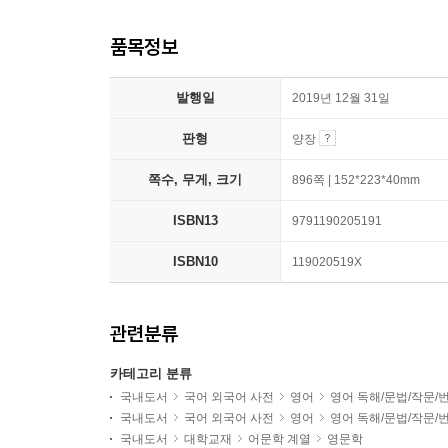
품목정보
발행일
2019년 12월 31일
판형
양장
쪽수, 무게, 크기
896쪽 | 152*223*40mm
ISBN13
9791190205191
ISBN10
119020519X
관련분류
카테고리 분류
국내도서
국어 외국어 사전
영어
영어 독해/문법/작문/
국내도서
국어 외국어 사전
영어
영어 독해/문법/작문/
국내도서
대학교재
어문학 계열
영문학