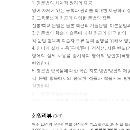
3.1.1 지정어와 지시사
1. 영문법의 체계적 원리의 제공
3.1.2 지시사의 의미와 용법
영어 자체에 있는 규칙과 원리를 최대한 제공하고 
3.2 관사
2. 교육문법과 최근의 다양한 문법의 접목
3.2.0 관사 학습의 핵심과 목표
전통/학교 문법은 물론 최근의 기술문법, 이론문법의
3.2.1 관사의 종류
3. 영문법의 학습과 습득에 대한 최근의 연구 반영
3.2.2 관사의 주요 특성
각 문법 항목과 학습자 오류 등의 설명을 위해서 영
3.2.3 관사의 의미(기능)
4. 영어의 실제 사용(구어/문어, 격식성, 사용 빈도)
3.3 관사의 의미와 용법
영어의 실제 사용을 중시하여 영어의 방언(미국영어,
3.3.1 부정관사
반영한다.
3.3.2 정관사
5. 영문법 항목들에 대한 학습 지도 방법/방향의 제
3.3.3 무관사
각 문법 항목에서의 중요한 점들과 학습지도 방
3.3.4 관사의 용법 비교
설명한다.
3.4 학습 지도
6. 다양한 학습용 자료의 제공
학습자의 이해를 돕기 위해 문법 내용(원리, 규칙, 
제4장 대명사와 수량어
회원리뷰
(3건)
4.1 대명사
매주 10건의 우수리뷰를 선정하여 YES포인트 3만원을 드