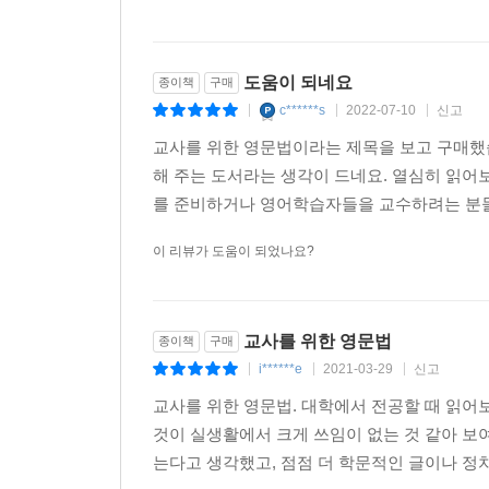
6.1.4 형용사의 명령형과 진행형
6.1.5 형용사의 기능과 출현 위치
6.1.6 형용사들의 어순: 가변성과 주관성
도움이 되네요
종이책
구매
6.1.7 유표성과 형용사
c******s
2022-07-10
신고
|
|
|
6.2 부사
교사를 위한 영문법이라는 제목을 보고 구매했
6.2.1 부사의 정의와 특성
해 주는 도서라는 생각이 드네요. 열심히 읽
6.2.2 부사구의 구조와 종류
를 준비하거나 영어학습자들을 교수하려는 분들에
6.2.3 부사의 위치
6.3 정도어와 어순
이 리뷰가 도움이 되었나요?
6.4 비교급과 최상급
6.4.1 비교급의 특성
6.4.2 비교급/최상급의 형태
교사를 위한 영문법
종이책
구매
6.4.3 불규칙 굴절형의 비교급/최상급
i******e
2021-03-29
신고
|
|
|
6.4.4 최상급과 동등비교
교사를 위한 영문법. 대학에서 전공할 때 읽어
6.4.5 주의할 비교급/최상급
것이 실생활에서 크게 쓰임이 없는 것 같아 보
6.5 학습
는다고 생각했고, 점점 더 학문적인 글이나 정치