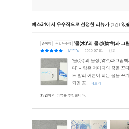
예스24에서 우수작으로 선정한 리뷰가
(1건)
있습
'물(水)'의 물성(物性)과 
종이책
주간우수작
k*****o
2020-07-01
신고
|
|
|
'물(水)'의 물성(物性)과그림
며] 사람은 저마다의 꿈을 꾼
도 빨리 어른이 되는 꿈을 꾸
되면 꿈...
더보기
15명
이 이 리뷰를 추천합니다.