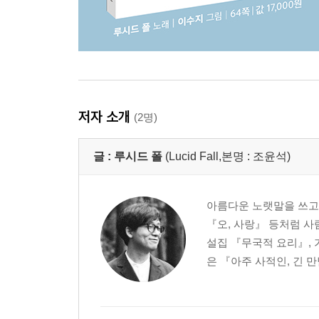
저자 소개
(2명)
글 :
루시드 폴
(Lucid Fall,본명 : 조윤석)
아름다운 노랫말을 쓰고
『오, 사랑』 등처럼 
설집 『무국적 요리』, 
은 『아주 사적인, 긴 