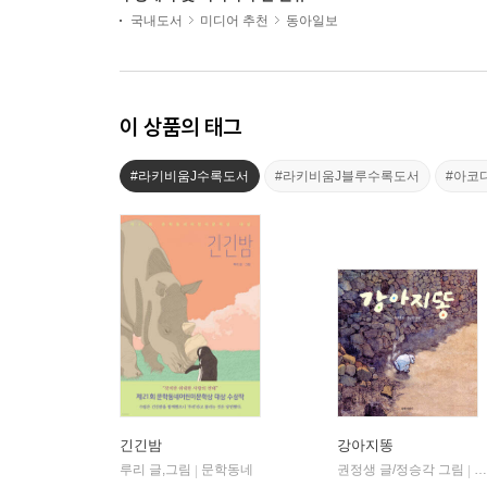
국내도서
미디어 추천
동아일보
이 상품의 태그
#라키비움J수록도서
#라키비움J블루수록도서
#아코
긴긴밤
강아지똥
루리 글,그림
문학동네
권정생 글/정승각 그림
길
|
|