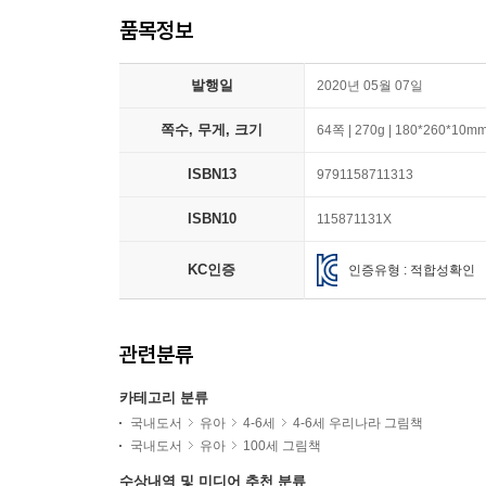
품목정보
발행일
2020년 05월 07일
쪽수, 무게, 크기
64쪽 | 270g | 180*260*10m
ISBN13
9791158711313
ISBN10
115871131X
KC인증
인증유형 : 적합성확인
관련분류
카테고리 분류
국내도서
유아
4-6세
4-6세 우리나라 그림책
국내도서
유아
100세 그림책
수상내역 및 미디어 추천 분류