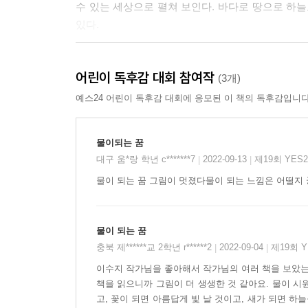
수 있는 세상으로 펼쳐 보인다. 바다로 땅으로 하늘
있다.
수채화로 피어나는 맑고 파란 세상
어린이 독후감 대회 참여작
(3개)
유연하고 자유로운 물속에서 더 가볍고 기쁜 너를 
예스24 어린이 독후감 대회에 응모된 이 책의 독후감입니다
이수지 작가는 그림을 구상하면서 ‘물속에서 가장
물이되는 꿈
찾아 방문하여 보고 느낀 것들을 바탕으로 그림을 
대구 움*랑 학년 c*******7
2022-09-13
제19회 YES
|
|
물이 되는 꿈 그림이 멋졌다물이 되는 느낌은 어떨지
첫 장면에서 보조 장비를 찬 한 아이가 수영장에 앉
더 넓은 곳으로 나아간다. 강으로, 바다로, 물로…
시작하고, 아이의 곁에는 물개가 함께 있다. 노
물이 되는 꿈
첨벙첨벙 뛰어다닌다. 새가 되어 하늘을 날아오르고, 
충북 제******교 2학년 r******2
2022-09-04
제19회 
|
|
모래가 되는 꿈 / 물이 되는 꿈”에 이르면 가장 편
이수지 작가님을 좋아해서 작가님의 여러 책을 보았는데
보조 장비를 차지 않은 채 편안한 표정의 얼굴이다.
책을 읽으니까 그림이 더 생생한 것 같아요. 물이 시
고, 꽃이 되면 아름답게 빛 날 것이고, 새가 되면 하