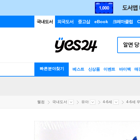
국내도서
외국도서
중고샵
eBook
크레마클럽
C
빠른분야찾기
베스트
신상품
이벤트
바이백
매
웰컴
국내도서
유아
4-6세
4-6세 우