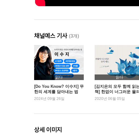
채널예스 기사
(3개)
읽다
읽다
[Do You Know? 이수지] 무
[김지은의 모두 함께 읽
한의 세계를 담아내는 법
책] 한없이 너그러운 물
태도
2024년 09월 26일
2020년 06월 05일
상세 이미지