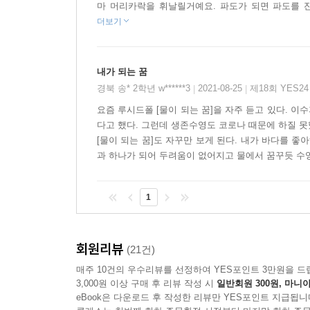
작가는 물의 이미지를 확실하게 보여주고 그림책의
마 머리카락을 휘날릴거예요. 파도가 되면 파도를 잔
마지막 장면에는 검은색과 드로잉을 이용해 아이의
더보기
담아내 흥겨움을 표현하고, 색의 농도와 명암을 통해
내가 되는 꿈
노래가 한 바퀴 돌아 흐르는 병풍 그림책
경북 송* 2학년 w******3
2021-08-25
제18회 YES2
|
|
그동안 책의 물성을 최대한 활용하며 독자의 상상
요즘 루시드폴 [물이 되는 꿈]을 자주 듣고 있다. 이
다고 했다. 그런데 생존수영도 코로나 때문에 하질 못
무려 5m가 넘는 길이로, 펼쳐 세우면 그림이 하
[물이 되는 꿈]도 자꾸만 보게 된다. 내가 바다를 
다시 책을 길게 펼쳐 하나로 연결된 이미지로 보면 
과 하나가 되어 두려움이 없어지고 물에서 꿈꾸듯 수영하
앞면의 책장을 끝까지 넘겨 뒷면을 보면 노래가 
1
하나뿐인 특별한 악보가 담겨 있다. 연필로 그린
좋아하는 이들은 물론, 연주하며 노래를 함께 불러 
회원리뷰
(21건)
매주 10건의 우수리뷰를 선정하여 YES포인트 3만원을 드
3,000원 이상 구매 후 리뷰 작성 시
일반회원 300원, 마니아
eBook은 다운로드 후 작성한 리뷰만 YES포인트 지급됩니