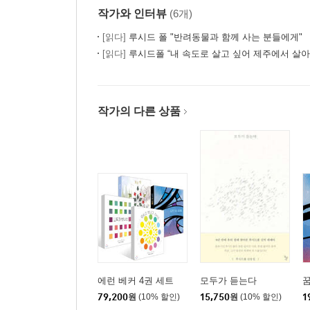
작가와 인터뷰
(6개)
[읽다]
루시드 폴 "반려동물과 함께 사는 분들에게"
[읽다]
루시드폴 “내 속도로 살고 싶어 제주에서 살아
작가의 다른 상품
에런 베커 4권 세트
모두가 듣는다
79,200
원
(10% 할인)
15,750
원
(10% 할인)
1