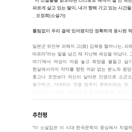
“이 소설들을 읽노라면 스스로도 해석이 잘 안 되는
파르게 살고 있는 딸이, 내가 향해 가고 있는 시간
따지고 보면 그때에는 그녀의 존재 자체가 잘못이
_ 오정희(소설가)
싶은 마음과 자신의 며느리와 관계된 모든 시공간을
납땜, 물론 둘 다 할머니의 방식이었다. 그녀는 할
틀림없이 우리 곁에 있어왔지만 정확하게 응시된 
이 자신에게 아무런 타격도 주지 않았다는 것을 드러
--- 손보미, 「위대한 유산」 중에서
일본군 위안부 피해자 고(故) 김복동 할머니는, 피해
따르라”라는 말을 남긴 채 지난해 세상을 떠났다. 
규옥은 피부 여기저기에 붉은 반점이 돋아나고 있었다
여기’에서 여성이 마음 놓고 희망을 붙들고 살
지난 60년을 살면서 한 번도 겪어보지 않은 일이었
현실에서까지 약자를 향한 까닭 없는 분노와 원망의
다. 허리에, 어깨에, 손목에, 혈관에, 어떤 기미처
충고나 조언보다 자신이 살아온 인생으로 소곤소
--- 최은미, 「11월행」 중에서
불구하고, 기대하는 것을 멈추지 못하리라는 것, 
인간이란 이렇듯 사랑스러운 존재”(오정희, 추천의 
늦기 전에 결혼을 했더라면, 큰 빚을 감당하고 악착
삶이 혹시 정답이 아니었을까 하는 의문과 회한에 
『나의 할머니에게』는 사회 곳곳에서 여전히 소
다. 지윤에겐 미안했지만 사실 그건 꽤 큰 안도감이었
추천평
‘할머니’들의 이름을 제대로 불러보고 싶다는 마음에
강화길, 손보미, 최은미, 손원평)이 유해한 시대를
--- 손원평, 「아리아드네 정원」 중에서
“이 소설집은 이 시대 한국문학의 중심에서 치열하
그려냈다. 가족의 의미가 흐려져가는 시대에도 부모