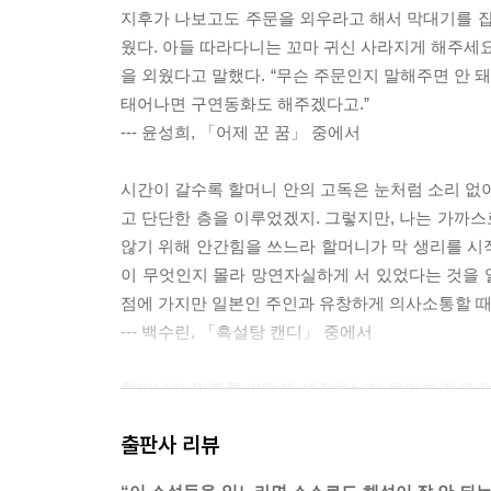
지후가 나보고도 주문을 외우라고 해서 막대기를 잡
웠다. 아들 따라다니는 꼬마 귀신 사라지게 해주세요
을 외웠다고 말했다. “무슨 주문인지 말해주면 안 돼
태어나면 구연동화도 해주겠다고.”
--- 윤성희, 「어제 꾼 꿈」 중에서
시간이 갈수록 할머니 안의 고독은 눈처럼 소리 없이
고 단단한 층을 이루었겠지. 그렇지만, 나는 가까
않기 위해 안간힘을 쓰느라 할머니가 막 생리를 시
이 무엇인지 몰라 망연자실하게 서 있었다는 것을 
점에 가지만 일본인 주인과 유창하게 의사소통할 때
--- 백수린, 「흑설탕 캔디」 중에서
할머니가 명주를 어떻게 생각하는지 물어본 적은 없다
심이라는 걸 모를 수 없었다. 그녀는 늘 나를 걱정했
출판사 리뷰
었다. 하지만 모르는 게 더 많았다.
--- 강화길, 「선베드」 중에서