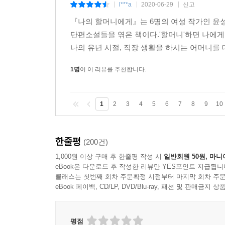
l***a
2020-06-29
신고
|
|
|
『나의 할머니에게』는 6명의 여성 작가인 윤성
단편소설들을 엮은 책이다.'할머니'하면 나에게
나의 유년 시절, 직장 생활을 하시는 어머니를 
1명
이 이 리뷰를 추천합니다.
1
2
3
4
5
6
7
8
9
10
한줄평
(200건)
1,000원 이상 구매 후 한줄평 작성 시
일반회원 50원, 마니
eBook은 다운로드 후 작성한 리뷰만 YES포인트 지급됩니
클래스는 첫번째 회차 주문확정 시점부터 마지막 회차 주문
eBook 페이백, CD/LP, DVD/Blu-ray, 패션 및 판매금
평점