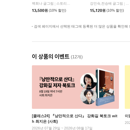
백희나 글그림
스토리보울
강인숙,전승배 글그림
창
|
|
13,500
원
(10% 할인)
15,120
원
(10% 할인)
검색 페이지에서 선택된 태그에 등록된 더 많은 상품을 확인해 
이 상품의 이벤트
(12개)
[클래스24] 『낭만적으로 산다』 강화길 북토크 wit
이
h 최지은 (사회)
20
2026년 07월 29일 ~ 2026년 08월 17일