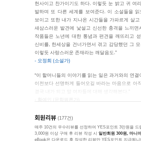
헌사이고 찬가이기도 하다. 이렇듯 눈 밝고 귀 여
의해 자신의 이름을 지우고도 한 시대를 오롯이 
발하며 또 다른 세계를 보여준다. 이 소설들을 
있어왔지만 정확하게 응시된 적은 없었던 여성들”(황
보이고 또한 내가 지나온 시간들을 가파르게 살고 
새삼스러운 발견에 낯설고 신선한 충격을 느끼면서
누구도 주목하지 않았던 ‘할머니’의 존재성을 전면
작품들은 노년에 대한 통념과 편견을 깨뜨리고 
신비를, 한세상을 건너가면서 겪고 감당했던 그 
‘여자 어른’으로서 할머니는 여전히 우리와 같은 
이렇듯 사랑스러운 존재라는 깨달음도.”
우리의 할머니들은 관절염과 우울증에 시달리면서도,
- 오정희 (소설가)
있다. 남편에게도 가정에서의 동등한 권위를 (아
할머니들은 왜 여전히 인생을 충실히 살아낸 어른으
“이 할머니들의 이야기를 읽는 일은 과거와의 연결
이전보다 선명하게 들어오길 바라는 마음으로 아직
이 책은 누구도 주목하지 않았던 ‘할머니’의 존재성
결국 내가 되고 말 여자들에 대해 생각해본다.”
꿈」은 남편의 제삿날에도 연락하지 않는 자식들에
- 황예인 (문학평론가)
화자의 주문을 생생한 문장으로 풀어낸다.
회원리뷰
(177건)
2020년 현대문학상을 수상한 백수린의 「흑설탕
매주 10건의 우수리뷰를 선정하여 YES포인트 3만원을 드
믿었”지만, 결국엔 “낯선 섬에 홀로 표착한 것 같
3,000원 이상 구매 후 리뷰 작성 시
일반회원 300원, 마니아
eBook은 다운로드 후 작성한 리뷰만 YES포인트 지급됩니