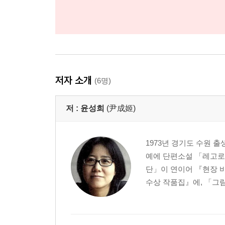
저자 소개
(6명)
저 :
윤성희
(尹成姬)
1973년 경기도 수원 
예에 단편소설 「레고로 
단」이 연이어 『현장 비
수상 작품집』에, 「그림