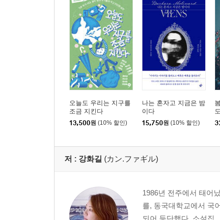
오늘도 우리는 지구를
나는 혼자고 지금은 밤
봄
조금 지킨다
이다
도
13,500
원
(10% 할인)
15,750
원
(10% 할인)
3
저 :
강화길
(カン.ファギル)
1986년 전주에서 태
를, 동국대학교에서 국어
되어 등단했다. 소설집