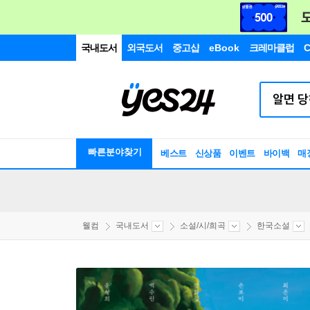
국내도서
외국도서
중고샵
eBook
크레마클럽
C
빠른분야찾기
베스트
신상품
이벤트
바이백
매
웰컴
국내도서
소설/시/희곡
한국소설