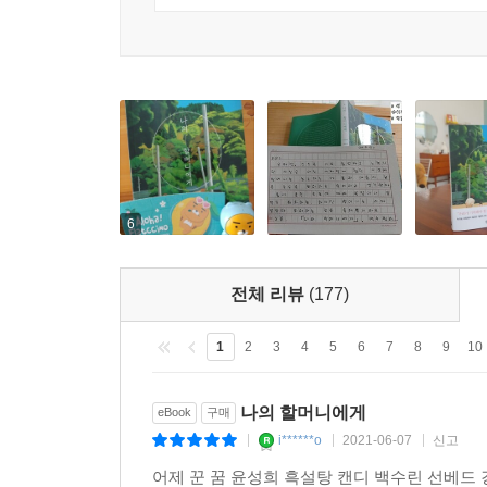
그렇다면 좌충우돌하며 성장하는 어린 여성들, 연대
분명한 것은, 이전보다 선명해진 할머니라는 존재가
작품들이 “노년에 대한 통념과 편견을 깨뜨리고 
신비를, 한세상을 건너가면서 겪고 감당했던 그 모
팍팍한 현실을 홀로 감내하며 살다가도 어쩐지 울
미성숙하다고 느껴질 때, 그리고 우물쭈물하며 삶
마음 한편이 따뜻해지는 경이로운 위로를 건네줄 것
6
전체 리뷰
(177)
1
2
3
4
5
6
7
8
9
10
나의 할머니에게
eBook
구매
i******o
2021-06-07
신고
|
|
|
어제 꾼 꿈 윤성희 흑설탕 캔디 백수린 선베드 