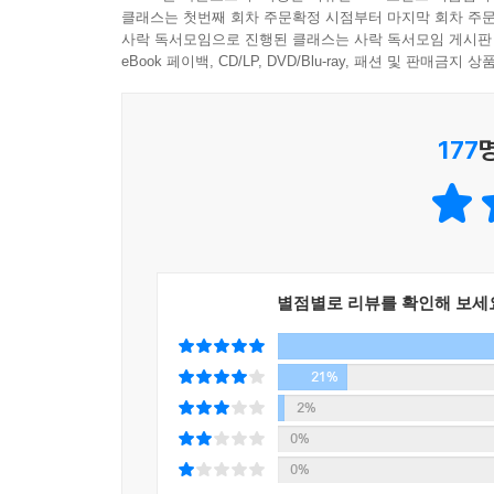
2020년 젊은작가상 대상을 수상한 강화길의 최신작
클래스는 첫번째 회차 주문확정 시점부터 마지막 회차 주문
사락 독서모임으로 진행된 클래스는 사락 독서모임 게시판
“자신이 세상을 떠난 뒤 혼자 남을” 손녀를 걱정하
eBook 페이백, CD/LP, DVD/Blu-ray, 패션 및 판매금
구성으로 속도감 있게 그려낸다.
젊은작가상 최다 수상자인 손보미의 「위대한 유산」은
177
적 이 집에서 가정부로 일했던 아주머니와 조우하면
2018년 대산문학상을 수상한 최은미의 「11월행」
무언가를 (……) 영영 두고 오게” 되는 화자를 통
25만 부 베스트셀러이자 아시아권 소설로는 최초
별점별로 리뷰를 확인해 보세
정원”이라는 우아한 이름을 가지고도 그저 “늙은 여
문제 등을 SF적 상상력으로 첨예하게 보여준다.
21%
2%
우리가 기억해야 할 여자 어른의 이야기
0%
0%
문학평론가 황예인은 “이 할머니들의 이야기를 읽는