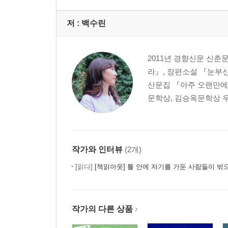
저 :
백수린
2011년 경향신문 신춘
라』, 장편소설 『눈부신
산문집 『아주 오랜만에
문학상, 김승옥문학상 우
작가와 인터뷰
(2개)
[읽다]
[책읽아웃] 틀 안에 자기를 가둔 사람들이 밖으로 내딛을 용기를 주는 소설
작가의 다른 상품