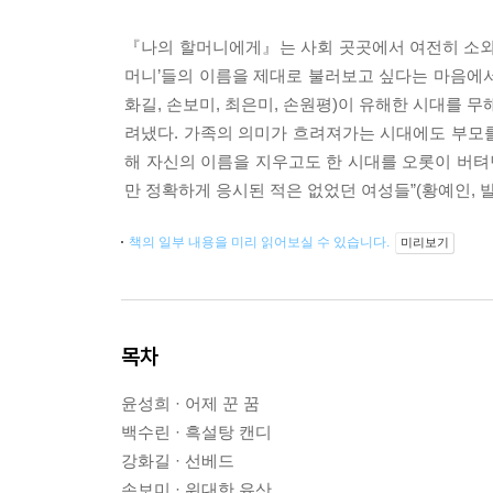
『나의 할머니에게』는 사회 곳곳에서 여전히 소외
머니’들의 이름을 제대로 불러보고 싶다는 마음에서 
화길, 손보미, 최은미, 손원평)이 유해한 시대를 
려냈다. 가족의 의미가 흐려져가는 시대에도 부모를
해 자신의 이름을 지우고도 한 시대를 오롯이 버텨
만 정확하게 응시된 적은 없었던 여성들”(황예인, 
책의 일부 내용을 미리 읽어보실 수 있습니다.
미리보기
목차
윤성희 · 어제 꾼 꿈
백수린 · 흑설탕 캔디
강화길 · 선베드
손보미 · 위대한 유산