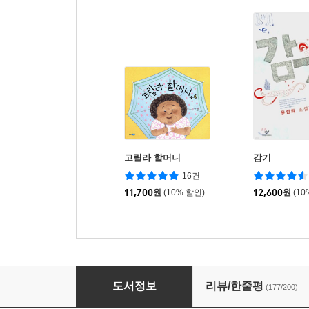
고릴라 할머니
감기
16건
11,700
원
(10% 할인)
12,600
원
(10
나의 할머니에게
도서정보
리뷰/한줄평
(177/200)