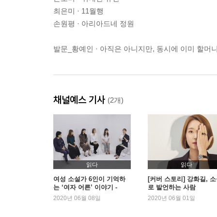
최은미 · 11월행
손원평 · 아리아드네 정원
발문_황예인 · 아직은 아니지만, 동시에 이미 할머
채널예스 기사
(2개)
읽다
읽다
여성 소설가 6인이 기억하
[커버 스토리] 강화길, 
는 ‘여자 어른’ 이야기 -
로 발언하는 사람
『나의 할머니에게』
2020년 06월 08일
2020년 06월 01일