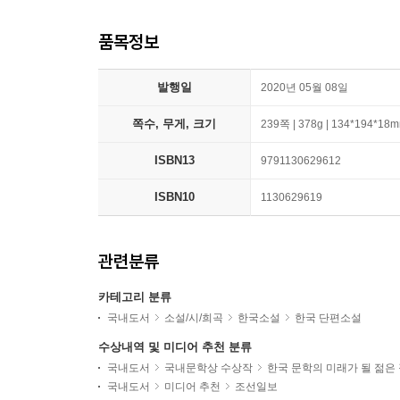
품목정보
발행일
2020년 05월 08일
쪽수, 무게, 크기
239쪽 | 378g | 134*194*18
ISBN13
9791130629612
ISBN10
1130629619
관련분류
카테고리 분류
국내도서
소설/시/희곡
한국소설
한국 단편소설
수상내역 및 미디어 추천 분류
국내도서
국내문학상 수상작
한국 문학의 미래가 될 젊은
국내도서
미디어 추천
조선일보