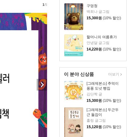
1
/5
구멍청
백희나 글그림
15,300
원
(10% 할인)
할머니의 여름휴가
안녕달 글그림
14,220
원
(10% 할인)
이 분야 신상품
더보기
[그래제본소] 추억이
퐁퐁 도넛 빵집
김단짝 글
15,300
원
(10% 할인)
[그래제본소] 두근두
근 돌잡이
홀링 글그림
15,120
원
(10% 할인)