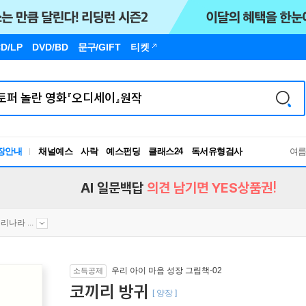
D/LP
DVD/BD
문구
/GIFT
티켓
독서유형검사
장안내
채널예스
사락
예스펀딩
클래스24
여
RBTI Lab
독서유형검사
AI 일문백답
의견 남기면 YES상품권!
리나라 ...
우리 아이 마음 성장 그림책-02
소득공제
코끼리 방귀
[ 양장 ]