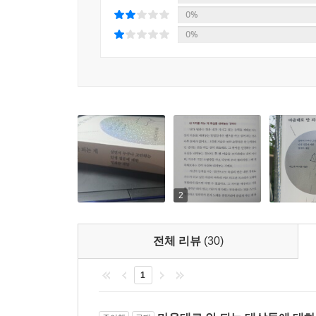
니다. 행복이 되려면 남도 즐거워야 해요.
소장이 질문을 하면 이근후 교수가 답하는 방식으
0%
했지만, 이 책에는 오랜 세월 평생을 쌓아온 인생의
---「행복하게 사는 비결은 무엇인가요?」중에서
0%
소장이 있었기에 이 책은 완성될 수 있었다.
여든여섯 노학자인 이근후 교수는 전혀 꼰대 같지 
“꼰대라는 건 사실 나이와 상관없어요. 나이가 
되지 않으려고 노력한다. ‘내가 살아보니 그렇더라
교수는 이 책을 읽는 독자에게 다음과 같이 당부한다
“내가 뜻을 담아 한 말이라고 해도 듣는 사람이 그
해도 그 또한 맞습니다. 그런 뜻에서 이 책을 읽
2
공감을 하신다면 실천해보시길 바랍니다.”
전체 리뷰
(30)
마음의 상처를
소소한 일상의 기쁨들로 덮으며 사는 게 인생이다
1
이근후 교수는 2015년 머리를 다쳐 40일간 사경