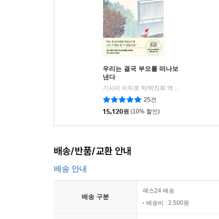
우리는 결국 부모를 떠나보
낸다
기시미 이치로 저/박진희 역
인플루엔셜
|
25건
15,120
원
(10% 할인)
배송/반품/교환 안내
배송 안내
예스24 배송
배송 구분
배송비 : 2,500원