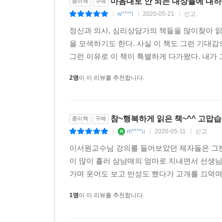
마음대로 안 되는 대상들에 대
종이책
구매
적이 없으며, 아침에 눈을 뜨는 것, 숨 쉬는 것,
w****i
2020-05-21
신고
|
|
|
실감하고 있다고 한다. 그래서 이근후 교수는 ‘마
정신과 의사, 심리상담가의 책들을 많이찾아 읽
대한 인정으로부터 시작해서 욕심을 내려놓으면
을 모색하기도 한다. 사실 이 책도 그런 기대
되새겨준다.
그런 이유로 이 책이 특별하게 다가왔다. 내가 그
이 책에는 어떻게 살아야 할지, 어떻게 관계 맺어야
2명
이 이 리뷰를 추천합니다.
하면 자신만 고생한다, 마음의 상처는 평생 간다,
앞세우면 갈등이 따라온다, 할 만큼 해야 그만한다,
가장 많았습니다. 우리는 관계 속에서 태어나 관계 
참~행복하게 읽은 책~^^ 고맙습
종이책
구매
있는 사람 덕분이 아닐까. 이 책을 통해 해묵은 고
m****u
2020-05-11
신고
|
|
|
이서원교수님 강의를 들어보았던 제자들은 그분
이 많이 흘러 삼남매의 엄마로 지내면서 선생
가며 웃어도 보고 반성도 했다가 고개를 끄덕여
1명
이 이 리뷰를 추천합니다.