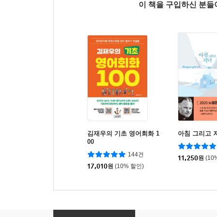
이 책을 구입하신 분
김재우의 기초 영어회화 1
아침 그리고 
00
144건
11,250
원
(10
17,010
원
(10% 할인)