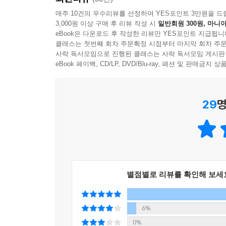
겁니다.
1장에는 불안과 욕심, 상처 등으로부터 벗어나 마음
매주 10건의 우수리뷰를 선정하여 YES포인트 3만원을 드
---「부부로 산다는 게 뭘까요?」중에서
3,000원 이상 구매 후 리뷰 작성 시
일반회원 300원, 마니아
필요한 것들에 대해 알아보고, 3장에서는 험난한 세
eBook은 다운로드 후 작성한 리뷰만 YES포인트 지급됩니
관계, 부모 자녀 관계, 부부 관계를 다루어 행복
우울증뿐 아니라 어떤 마음의 병도 나한테 일어난 상
클래스는 첫번째 회차 주문확정 시점부터 마지막 회차 주문
관계에서 부딪치는 문제들에 대한 해결책을 모색해본
사락 독서모임으로 진행된 클래스는 사락 독서모임 게시판
된다’라는 말을 많이 하는데, 그런 모순되는 게 어디
이야기한다. 나로부터 시작해서 가족, 사회로 확대
eBook 페이백, CD/LP, DVD/Blu-ray, 패션 및 판매금
아요. 그러니까 우선 인정해야 하는 거예요. 그래야
---「내가 그렇게 만만해 보여?」중에서
“오늘, 당신의 고민은 무엇인가요?”
29
명
이근후×이서원에게 직접 상담받는 듯한 생생한 조
프로이트와 융은 정신의학을 이끈 두 천재였습니다
강해 반대 의견을 받아들이지 않았고, 점점 곁에 
살다 보면 힘들고 괴로울 때가 있다. 하지만 고민을
반면, 융은 함께 연구한 공동 연구자가 많았습니다
상담소를 찾아가기에는 두렵기도 하고 시간을 내
한 활동을 이어가고 있습니다.
상담을 받는 듯한 느낌이 들 것이다. 저자들의 말이
---「좋은 리더가 갖추어야 할 조건은 무엇인가요
별점별로 리뷰를 확인해 보세
정신과 의사 이근후 교수는 『나는 죽을 때까지 재
내가 느끼는 즐거운 마음이 행복이라고 했잖아요. 
드는 법』 등 베스트셀러를 출간하며 행복한 나이
지나가는 처음 보는 사람을 쳐요. 주먹이 시원해지
따뜻한 조언을 하여 사람들에게 많은 사랑을 받았다.
6%
내가 잡혀가죠. 그리고 합의금을 물고 죗값도 치르죠
질문하고 이근후 교수가 답하는 ‘즉문즉답’ 식의 공부를
0%