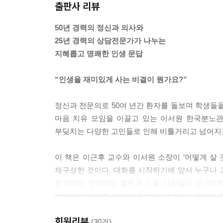
출판사 리뷰
---「재미있게 살 수 있는 방법이 뭔가요?」중에서
50년 경력의 정신과 의사와
내가 아들 손주들과 살아가기 위해 노력한 게 있다면
25년 경력의 상담전문가가 나누는
든 자기 습관을 완고하게 고집하는 사람이라면 꼰대인
지혜롭고 명쾌한 인생 문답
가 들수록 꼰대가 되기 쉽다는 것이지, 나이 든 사
에 신경 쓰지 않는 사람이에요.
“인생을 재미있게 사는 비결이 뭔가요?”
---「3대가 모여 살아도 괜찮을까요?」중에서
정신과 전문의로 50여 년간 환자를 돌보며 학생들을
아이가 이유 없이 반항할 수 있죠. 뭘 물어도 모른다
마음 치유 모임을 이끌고 있는 이서원 한국분노관리
알아주고 품어줄 수 있는지 부모를 시험하고 있는 겁
부딪치는 다양한 고민들로 인해 비틀거리고 넘어지는
렇게 행동하는 이유를 알아내려고 하지 말고 품어줘야 
알아차려야 하는 거죠. 또 사춘기는 자기도 자기 마
이 책은 이근후 교수와 이서원 소장이 ‘어떻게 살 
---「이유 없이 반항하는 자식을 어떻게 해야 할까
재구성한 것이다. 대화를 시작하기에 앞서 누구나 
중요하게 생각하는 질문과 요즘 사람들이 궁금해하
내가 이화여대에 있을 때 학생들에게 강조한 것은,
살아가는 지혜를 재미있게 배울 수 있다. 정신과
이 다툰 사람이 결혼해서 행복하다는 것이었어요. 
있는 우리에게 의미 있는 지침이 될 것이다.
된다는 거죠. 답이 없다는 것은 화해를 전제로 싸우
회원리뷰
(30건)