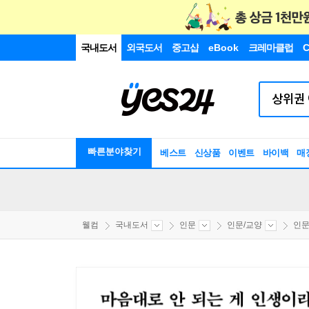
국내도서
외국도서
중고샵
eBook
크레마클럽
C
빠른분야찾기
베스트
신상품
이벤트
바이백
매
웰컴
국내도서
인문
인문/교양
인