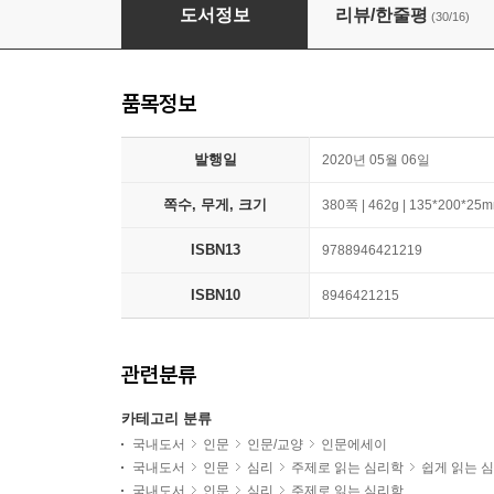
마음대로 안 되는 게 인생이라면
도서정보
리뷰/한줄평
(30/16)
품목정보
발행일
2020년 05월 06일
쪽수, 무게, 크기
380쪽 | 462g | 135*200*25
ISBN13
9788946421219
ISBN10
8946421215
관련분류
카테고리 분류
국내도서
인문
인문/교양
인문에세이
국내도서
인문
심리
주제로 읽는 심리학
쉽게 읽는 
국내도서
인문
심리
주제로 읽는 심리학